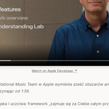
Watch on Apple Developer ↗
ational Music Team w Apple wymienia sześć obszarów an
zynając od 1:39.
ąska i uczciwa: framework „zajmuje się za Ciebie całym p