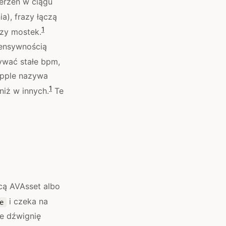
derzeń w ciągu
a), frazy łączą
1
czy mostek.
tensywnością
wać stałe bpm,
Apple nazywa
1
iż w innych.
Te
ocą AVAsset albo
i czeka na
e
je dźwignię