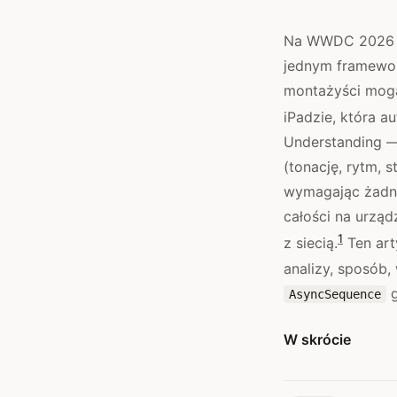
Na WWDC 2026 ze
jednym framewor
montażyści mogą
iPadzie, która a
Understanding —
(tonację, rytm, 
wymagając żadne
całości na urząd
1
z siecią.
Ten art
analizy, sposób,
g
AsyncSequence
W skrócie