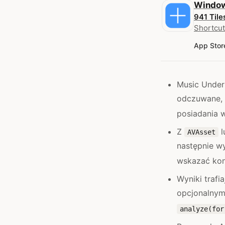
Window
941 Tile
Shortcut
App Stor
Music Unders
odczuwane, 
posiadania 
Z
l
AVAsset
następnie w
wskazać kon
Wyniki trafi
opcjonalnym
analyze(for