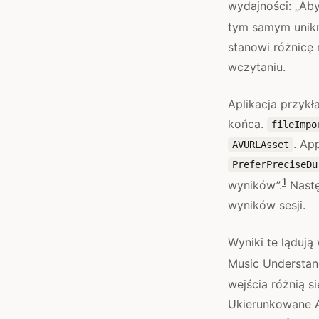
wydajności: „Ab
tym samym unikn
stanowi różnicę
wczytaniu.
Aplikacja przyk
końca.
fileImpo
. Ap
AVURLAsset
PreferPreciseDu
1
wyników”.
Nastę
wyników sesji.
Wyniki te lądują
Music Understand
wejścia różnią s
Ukierunkowane 