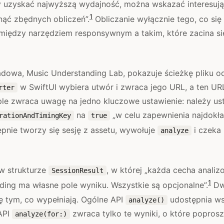
y uzyskać najwyższą wydajność, można wskazać interesując
1
ąć zbędnych obliczeń”.
Obliczanie wyłącznie tego, co się
 między narzędziem responsywnym a takim, które zacina s
ładowa, Music Understanding Lab, pokazuje ścieżkę pliku 
w SwiftUI wybiera utwór i zwraca jego URL, a ten URL
rter
ple zwraca uwagę na jedno kluczowe ustawienie: należy us
na
„w celu zapewnienia najdokła
rationAndTimingKey
true
pnie tworzy się sesję z assetu, wywołuje
i czeka
analyze
 w strukturze
, w której „każda cecha anali
SessionResult
1
ing ma własne pole wyniku. Wszystkie są opcjonalne”.
Dw
ię tym, co wypełniają. Ogólne API
udostępnia wsz
analyze()
API
zwraca tylko te wyniki, o które poprosz
analyze(for:)