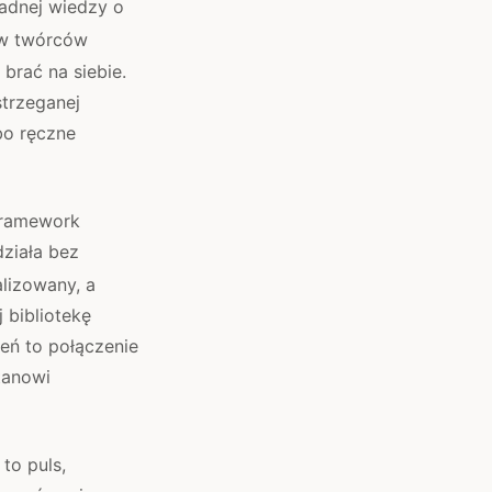
adnej wiedzy o
ów twórców
 brać na siebie.
strzeganej
bo ręczne
framework
działa bez
lizowany, a
 bibliotekę
eń to połączenie
tanowi
to puls,