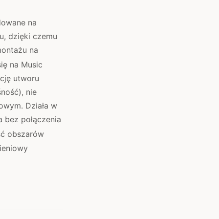
dowane na
u, dzięki czemu
montażu na
się na Music
cję utworu
ność), nie
nowym. Działa w
a bez połączenia
ść obszarów
mieniowy