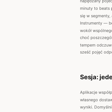
napędzany pojedy
minuty to beats 
się w segmenty, 
Instrumenty — b
wokół wspólnego
choć poszczegól
tempem odczuwan
sześć pojęć odp
Sesja: jed
Aplikacje współ
własnego dostaw
wyniki. Domyślni