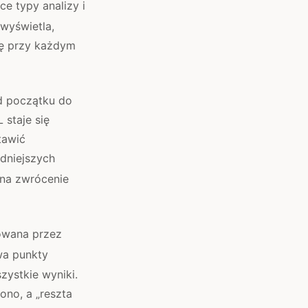
e typy analizy i
 wyświetla,
ię przy każdym
od początku do
 staje się
tawić
dniejszych
 na zwrócenie
zowana przez
a punkty
ystkie wyniki.
ono, a „reszta