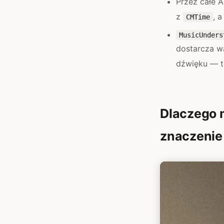
Przez całe A
z
, 
CMTime
MusicUnders
dostarcza w
dźwięku — t
Dlaczego 
znaczenie