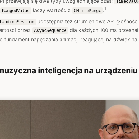
PI przewijają się dwa typy uwzględniające czas:
TimedValu
1
a
łączy wartość z
.
RangedValue
CMTimeRange
udostępnia też strumieniowe API głośności
tandingSession
artości przez
dla każdych 100 ms przeana
AsyncSequence
o fundament napędzania animacji reagującej na dźwięk na
muzyczna inteligencja na urządzeniu