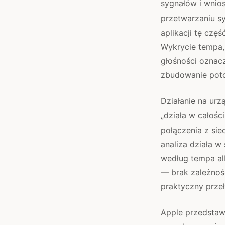
sygnałów i wnio
przetwarzaniu s
aplikacji tę częś
Wykrycie tempa, 
głośności oznacz
zbudowanie pot
Działanie na ur
„działa w całośc
połączenia z siec
analiza działa w
według tempa al
— brak zależnoś
praktyczny prze
Apple przedstaw