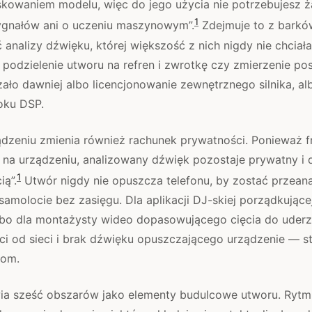
skowaniem modelu, więc do jego użycia nie potrzebujesz ż
1
ygnałów ani o uczeniu maszynowym”.
Zdejmuje to z bark
ć analizy dźwięku, której większość z nich nigdy nie chciała
podzielenie utworu na refren i zwrotkę czy zmierzenie po
ało dawniej albo licencjonowanie zewnętrznego silnika, al
oku DSP.
ządzeniu zmienia również rachunek prywatności. Ponieważ 
i na urządzeniu, analizowany dźwięk pozostaje prywatny i 
1
ią”.
Utwór nigdy nie opuszcza telefonu, by zostać przeana
 samolocie bez zasięgu. Dla aplikacji DJ-skiej porządkującej
bo dla montażysty wideo dopasowującego cięcia do uderz
ci od sieci i brak dźwięku opuszczającego urządzenie — s
łom.
ia sześć obszarów jako elementy budulcowe utworu. Rytm 