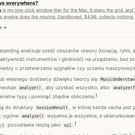
s everywhere?
s
is my one-click window tiler for the Mac. It plans the grid, an
s engine does the moving. Sandboxed, $4.99, collects nothing.
e
tanding analizuje sześć obszarów utworu (tonację, rytm, 
aktywność instrumentów i głośność) na urządzeniu, bez p
wiedzy o przetwarzaniu sygnałów czy uczeniu maszynowy
ub własnego dostawcy dźwięku tworzy się
MusicUnderstan
ywołuje
, aby uzyskać wszystko, albo
analyze()
analyze(f
1
kretne typy i pominąć zbędne obliczenia.
ają do struktury
, w której każda cecha jest
SessionResult
; ogólne
wypełnia je wszystkie, a ukierunkowa
analyze()
1
pozostawia resztę jako
.
:)
nil