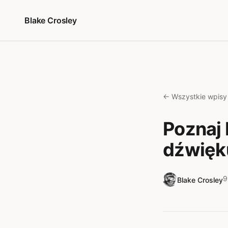
Przejdź do treści
Blake Crosley
← Wszystkie wpisy
Poznaj 
dźwięk
9
Blake Crosley