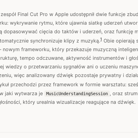
spół Final Cut Pro w Apple udostępnił dwie funkcje zbu
ku: wykrywanie rytmu, które ujawnia siatkę uderzeń utwor
 dopasowywać cięcia do taktów i uderzeń, oraz funkcję 
1
utomatycznie synchronizuje klipy z muzyką.
Obie opierają 
 nowym frameworku, który przekazuje muzyczną inteligen
strukturę, tempo odczuwane, aktywność instrumentów i głoś
j wiedzy o przetwarzaniu sygnałów ani o uczeniu maszy
zeniu, więc analizowany dźwięk pozostaje prywatny i dział
ykuł przechodzi przez framework w formie warsztatu: sze
 w jaki wytwarza je
, oraz stru
MusicUnderstandingSession
łośności, który urealnia wizualizacje reagujące na dźwięk.