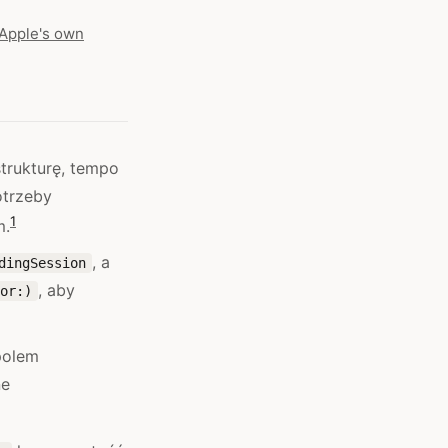
d Apple's own
strukturę, tempo
otrzeby
1
m.
, a
dingSession
, aby
or:)
 polem
ne