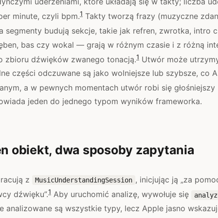
nczymi uderzeniami, które układają się w takty; liczba u
1
per minute, czyli bpm.
Takty tworzą frazy (muzyczne zdani
a segmenty budują sekcje, takie jak refren, zwrotka, intro 
ęben, bas czy wokal — grają w różnym czasie i z różną in
1
 zbioru dźwięków zwanego tonacją.
Utwór może utrzymy
ne części odczuwane są jako wolniejsze lub szybsze, co 
ym, a w pewnych momentach utwór robi się głośniejszy n
owiada jeden do jednego typom wyników frameworka.
en obiekt, dwa sposoby zapytania
pracują z
, inicjując ją „za pom
MusicUnderstandingSession
1
cy dźwięku”.
Aby uruchomić analizę, wywołuje się
analyz
e analizowane są wszystkie typy, lecz Apple jasno wskazu