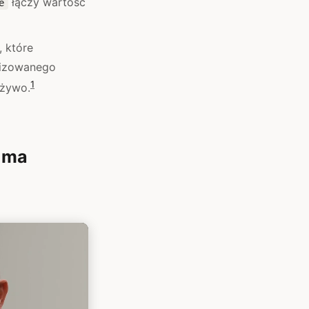
łączy wartość
e
, które
lizowanego
1
 żywo.
 ma