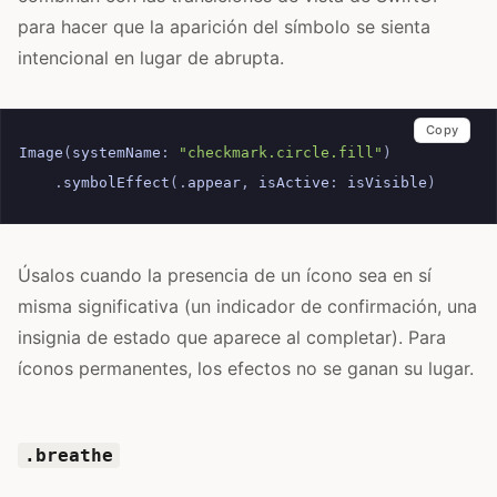
para hacer que la aparición del símbolo se sienta
intencional en lugar de abrupta.
Copy
Image
(
systemName
:
"checkmark.circle.fill"
)
.
symbolEffect
(.
appear
,
isActive
:
isVisible
)
Úsalos cuando la presencia de un ícono sea en sí
misma significativa (un indicador de confirmación, una
insignia de estado que aparece al completar). Para
íconos permanentes, los efectos no se ganan su lugar.
.breathe