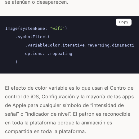
se atenúan o desaparecen.
Copy
Image
(
systemName
:
"wifi"
)
.
symbolEffect
(
.
variableColor
.
iterative
.
reversing
.
dimInactiv
options
:
.
repeating
)
El efecto de color variable es lo que usan el Centro de
control de iOS, Configuración y la mayoría de las apps
de Apple para cualquier símbolo de “intensidad de
señal” o “indicador de nivel”. El patrón es reconocible
en toda la plataforma porque la animación es
compartida en toda la plataforma.