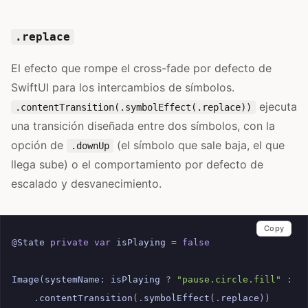
.replace
El efecto que rompe el cross-fade por defecto de
SwiftUI para los intercambios de símbolos.
ejecuta
.contentTransition(.symbolEffect(.replace))
una transición diseñada entre dos símbolos, con la
opción de
(el símbolo que sale baja, el que
.downUp
llega sube) o el comportamiento por defecto de
escalado y desvanecimiento.
Copy
@
State
private
var
isPlaying
=
false
Image
(
systemName
:
isPlaying
?
"pause.circle.fill"
:
"
.
contentTransition
(.
symbolEffect
(.
replace
))