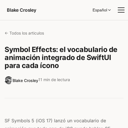
Saltar al contenido
Blake Crosley
Español
← Todos los articulos
Symbol Effects: el vocabulario de
animación integrado de SwiftUI
para cada ícono
11 min de lectura
Blake Crosley
SF Symbols 5 (iOS 17) lanzó un vocabulario de