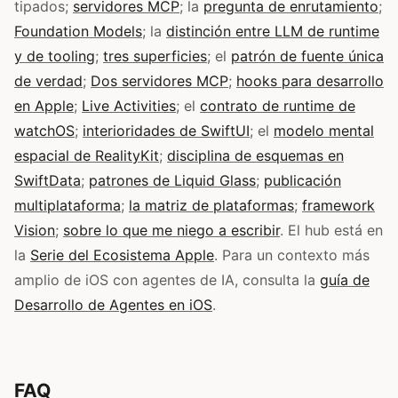
tipados;
servidores MCP
; la
pregunta de enrutamiento
;
Foundation Models
; la
distinción entre LLM de runtime
y de tooling
;
tres superficies
; el
patrón de fuente única
de verdad
;
Dos servidores MCP
;
hooks para desarrollo
en Apple
;
Live Activities
; el
contrato de runtime de
watchOS
;
interioridades de SwiftUI
; el
modelo mental
espacial de RealityKit
;
disciplina de esquemas en
SwiftData
;
patrones de Liquid Glass
;
publicación
multiplataforma
;
la matriz de plataformas
;
framework
Vision
;
sobre lo que me niego a escribir
. El hub está en
la
Serie del Ecosistema Apple
. Para un contexto más
amplio de iOS con agentes de IA, consulta la
guía de
Desarrollo de Agentes en iOS
.
FAQ