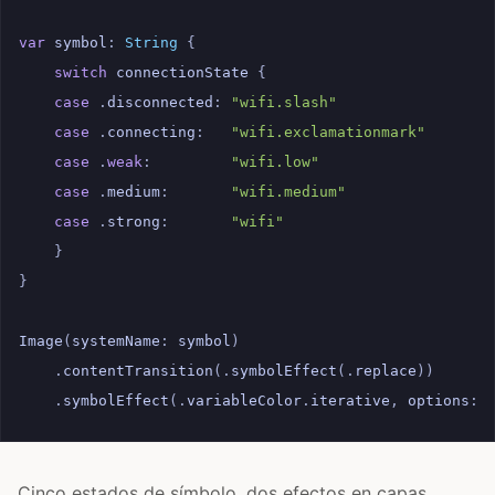
var
symbol
:
String
{
switch
connectionState
{
case
.
disconnected
:
"wifi.slash"
case
.
connecting
:
"wifi.exclamationmark"
case
.
weak
:
"wifi.low"
case
.
medium
:
"wifi.medium"
case
.
strong
:
"wifi"
}
}
Image
(
systemName
:
symbol
)
.
contentTransition
(.
symbolEffect
(.
replace
))
.
symbolEffect
(.
variableColor
.
iterative
,
options
:
Cinco estados de símbolo, dos efectos en capas