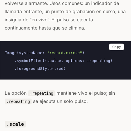
volverse alarmante. Usos comunes: un indicador de
llamada entrante, un punto de grabación en curso, una
insignia de “en vivo”. El pulso se ejecuta
continuamente hasta que se elimina.
Copy
Image
(
systemName
:
"record.circle"
)
.
symbolEffect
(.
pulse
,
options
:
.
repeating
)
.
foregroundStyle
(.
red
)
La opción
mantiene vivo el pulso; sin
.repeating
se ejecuta un solo pulso.
.repeating
.scale