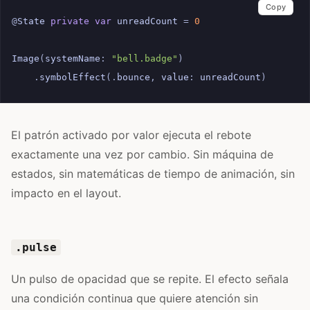
Copy
@
State
private
var
unreadCount
=
0
Image
(
systemName
:
"bell.badge"
)
.
symbolEffect
(.
bounce
,
value
:
unreadCount
)
El patrón activado por valor ejecuta el rebote
exactamente una vez por cambio. Sin máquina de
estados, sin matemáticas de tiempo de animación, sin
impacto en el layout.
.pulse
Un pulso de opacidad que se repite. El efecto señala
una condición continua que quiere atención sin