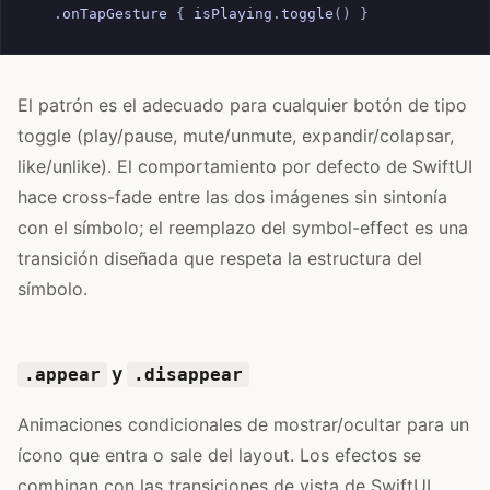
.
onTapGesture
{
isPlaying
.
toggle
()
}
El patrón es el adecuado para cualquier botón de tipo
toggle (play/pause, mute/unmute, expandir/colapsar,
like/unlike). El comportamiento por defecto de SwiftUI
hace cross-fade entre las dos imágenes sin sintonía
con el símbolo; el reemplazo del symbol-effect es una
transición diseñada que respeta la estructura del
símbolo.
y
.appear
.disappear
Animaciones condicionales de mostrar/ocultar para un
ícono que entra o sale del layout. Los efectos se
combinan con las transiciones de vista de SwiftUI