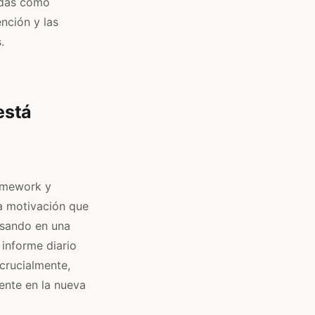
adas como
nción y las
.
está
ramework y
La motivación que
ensando en una
 informe diario
 crucialmente,
ente en la nueva