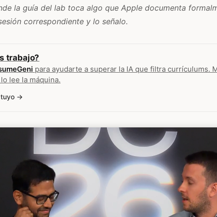
de la guía del lab toca algo que Apple documenta formalme
esión correspondiente y lo señalo.
s trabajo?
sumeGeni
para ayudarte a superar la IA que filtra currículums. 
 lo lee la máquina.
 tuyo