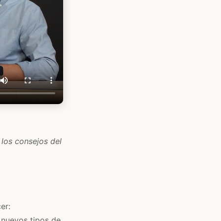
 los consejos del
er:
 nuevos tipos de