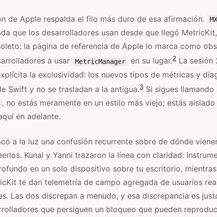
 de Apple respalda el filo más duro de esa afirmación.
M
ada que los desarrolladores usan desde que llegó MetricKit
leto: la página de referencia de Apple lo marca como obso
2
sarrolladores a usar
en su lugar.
La sesión 
MetricManager
ícita la exclusividad: los nuevos tipos de métricas y dia
3
e Swift y no se trasladan a la antigua.
Si sigues llamando 
, no estás meramente en un estilo más viejo; estás aislado
quí en adelante.
acó a la luz una confusión recurrente sobre de dónde viene
rlos. Kunal y Yanni trazaron la línea con claridad: Instrum
profundo en un solo dispositivo sobre tu escritorio, mientr
icKit te dan telemetría de campo agregada de usuarios rea
les. Las dos discrepan a menudo, y esa discrepancia es just
rrolladores que persiguen un bloqueo que pueden reproduc