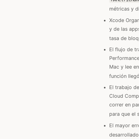
métricas y d
Xcode Organi
y de las app
tasa de bloq
El flujo de 
Performance
Mac y lee en
función lleg
El trabajo d
Cloud Compu
correr en pa
para que el 
El mayor err
desarrollado