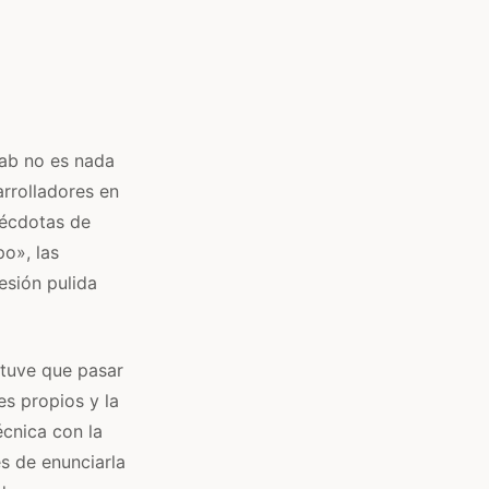
Lab no es nada
arrolladores en
nécdotas de
po», las
esión pulida
, tuve que pasar
es propios y la
écnica con la
s de enunciarla