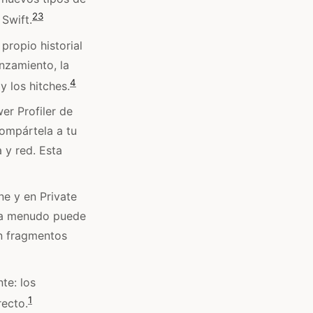
2
3
Swift.
propio historial
anzamiento, la
4
y los hitches.
er Profiler de
compártela a tu
 y red. Esta
ne y en Private
 a menudo puede
en fragmentos
te: los
1
recto.