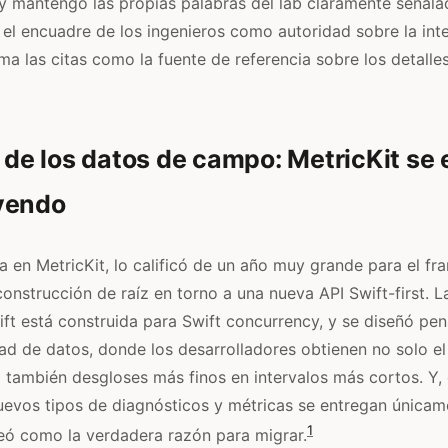
y mantengo las propias palabras del lab claramente señal
 el encuadre de los ingenieros como autoridad sobre la inte
ma las citas como la fuente de referencia sobre los detalles
a de los datos de campo: MetricKit se 
yendo
ja en MetricKit, lo calificó de un año muy grande para el f
construcción de raíz en torno a una nueva API Swift-first. 
wift está construida para Swift concurrency, y se diseñó p
ad de datos, donde los desarrolladores obtienen no solo el
o también desgloses más finos en intervalos más cortos. Y,
uevos tipos de diagnósticos y métricas se entregan únicam
1
teó como la verdadera razón para migrar.