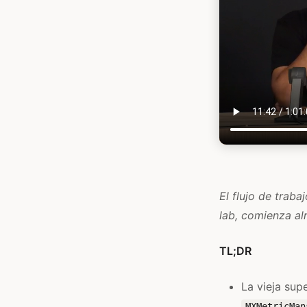
El flujo de traba
lab, comienza al
TL;DR
La vieja sup
MXMetricMan