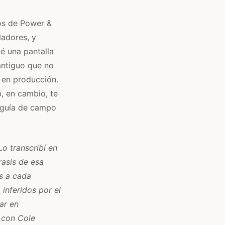
os de Power &
ladores, y
é una pantalla
antiguo que no
 en producción.
, en cambio, te
a guía de campo
Lo transcribí en
rasis de esa
os a cada
inferidos por el
ar en
 con Cole