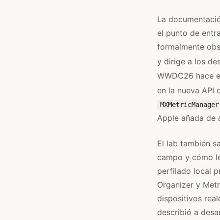
La documentación
el punto de entr
formalmente obso
y dirige a los de
WWDC26 hace expl
en la nueva API d
MXMetricManager
Apple añada de a
El lab también s
campo y cómo lee
perfilado local 
Organizer y Metr
dispositivos rea
describió a desa