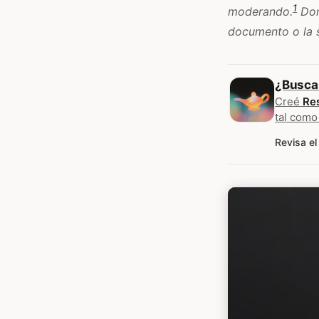
1
moderando.
Don
documento o la s
¿Busca
Creé
Re
tal como
Revisa el