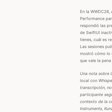
En la WWDC26, A
Performance para
respondió las pr
de SwiftUI inact
tienes, cuál es 
Las sesiones pul
mostró cómo lo u
que vale la pena
Una nota sobre la
local con Whispe
transcripción, no
participante seg
contexto de la c
Instruments, Kun