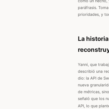
como un hecho, 
paráfrasis. Toma
prioridades, y to
La histori
reconstru
Yanni, que traba
describió una re
dio: la API de S
nueva granularid
de métricas, sin
señaló que los n
API, lo que plan