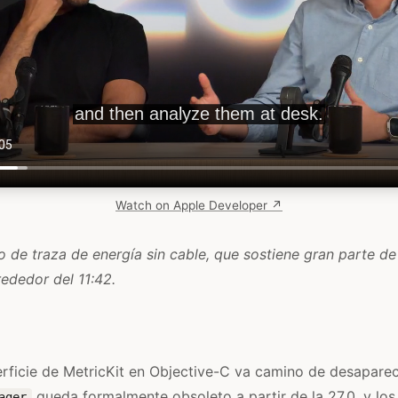
Watch on Apple Developer ↗
jo de traza de energía sin cable, que sostiene gran parte de
rededor del 11:42.
erficie de MetricKit en Objective-C va camino de desaparec
queda formalmente obsoleto a partir de la 27.0, y los
ager