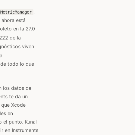
,
XMetricManager
, ahora está
leto en la 27.0
222 de la
gnósticos viven
a
 de todo lo que
n los datos de
ents te da un
as que Xcode
les en
o el punto. Kunal
ir en Instruments