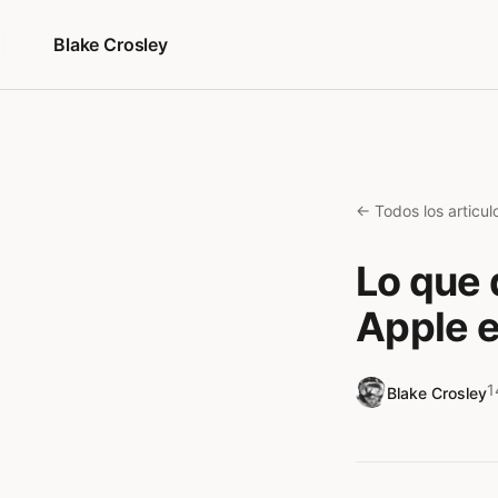
Saltar al contenido
Blake Crosley
← Todos los articul
Lo que 
Apple 
1
Blake Crosley