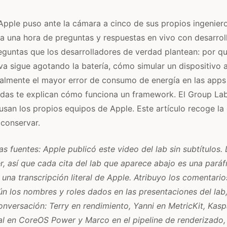
pple puso ante la cámara a cinco de sus propios ingenier
 una hora de preguntas y respuestas en vivo con desarrol
eguntas que los desarrolladores de verdad plantean: por qu
iva sigue agotando la batería, cómo simular un dispositivo 
realmente el mayor error de consumo de energía en las apps
idas te explican cómo funciona un framework. El Group Lab
san los propios equipos de Apple. Este artículo recoge l
 conservar.
s fuentes: Apple publicó este video del lab sin subtítulos. 
r, así que cada cita del lab que aparece abajo es una paráf
 una transcripción literal de Apple. Atribuyo los comentari
ún los nombres y roles dados en las presentaciones del lab, 
onversación: Terry en rendimiento, Yanni en MetricKit, Kasp
al en CoreOS Power y Marco en el pipeline de renderizado,