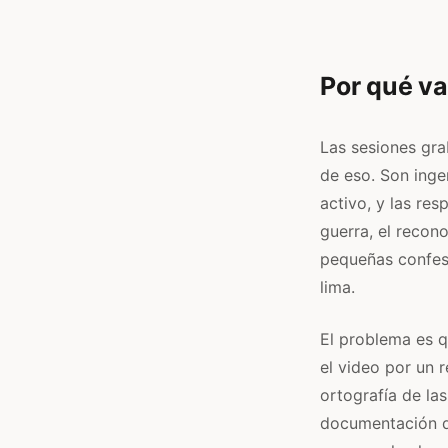
Por qué va
Las sesiones gra
de eso. Son inge
activo, y las re
guerra, el recon
pequeñas confesi
lima.
El problema es qu
el video por un 
ortografía de la
documentación d