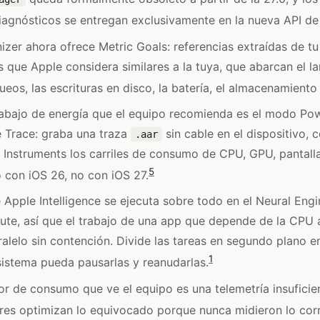
iagnósticos se entregan exclusivamente en la nueva API de 
zer ahora ofrece Metric Goals: referencias extraídas de tu 
s que Apple considera similares a la tuya, que abarcan el l
ueos, las escrituras en disco, la batería, el almacenamiento 
trabajo de energía que el equipo recomienda es el modo Pow
 Trace: graba una traza
sin cable en el dispositivo, 
.aar
 Instruments los carriles de consumo de CPU, GPU, pantalla
5
ó con iOS 26, no con iOS 27.
e Apple Intelligence se ejecuta sobre todo en el Neural Engi
te, así que el trabajo de una app que depende de la CPU
ralelo sin contención. Divide las tareas en segundo plano 
1
sistema pueda pausarlas y reanudarlas.
or de consumo que ve el equipo es una telemetría insuficien
res optimizan lo equivocado porque nunca midieron lo cor