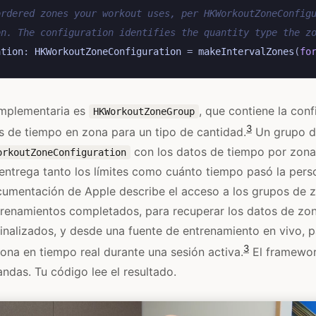
ordered zones your workout uses, per HKWorkoutZoneConfig
on. The configuration identifies the quantity type the z
ation
:
HKWorkoutZoneConfiguration
=
makeIntervalZones
(
fo
omplementaria es
, que contiene la con
HKWorkoutZoneGroup
3
s de tiempo en zona para un tipo de cantidad.
Un grupo d
con los datos de tiempo por zon
orkoutZoneConfiguration
 entrega tanto los límites como cuánto tiempo pasó la per
cumentación de Apple describe el acceso a los grupos de 
trenamientos completados, para recuperar los datos de zo
inalizados, y desde una fuente de entrenamiento en vivo, 
3
ona en tiempo real durante una sesión activa.
El framewor
ndas. Tu código lee el resultado.