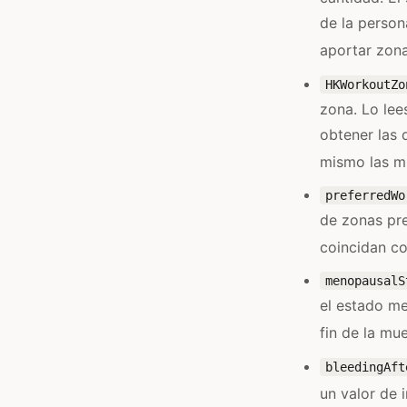
de la person
aportar zona
HKWorkoutZo
zona. Lo lee
obtener las 
mismo las mu
preferredWo
de zonas pre
coincidan co
menopausalS
el estado me
fin de la mu
bleedingAft
un valor de 