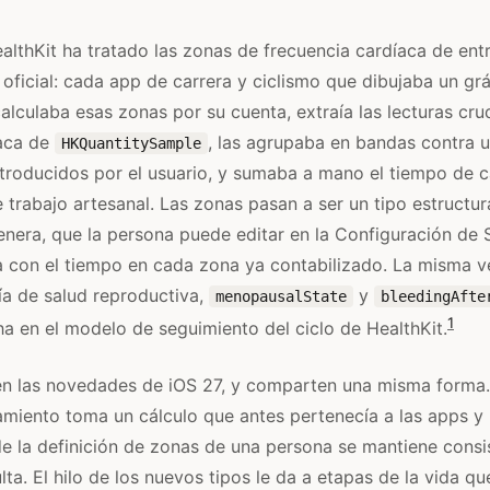
althKit ha tratado las zonas de frecuencia cardíaca de e
oficial: cada app de carrera y ciclismo que dibujaba un grá
alculaba esas zonas por su cuenta, extraía las lecturas cru
íaca de
, las agrupaba en bandas contra u
HKQuantitySample
ntroducidos por el usuario, y sumaba a mano el tiempo de 
e trabajo artesanal. Las zonas pasan a ser un tipo estructu
enera, que la persona puede editar en la Configuración de 
a con el tiempo en cada zona ya contabilizado. La misma 
ía de salud reproductiva,
y
menopausalState
bleedingAfte
1
ha en el modelo de seguimiento del ciclo de HealthKit.
en las novedades de iOS 27, y comparten una misma forma. E
miento toma un cálculo que antes pertenecía a las apps y l
 la definición de zonas de una persona se mantiene consi
ta. El hilo de los nuevos tipos le da a etapas de la vida qu