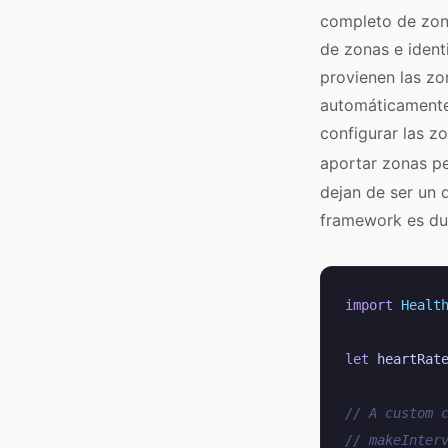
completo de zona
de zonas e ident
provienen las zo
automáticamente 
configurar las z
aportar zonas pe
dejan de ser un 
framework es du
import
Healt
let
heartRat
// A custom 
// makeInter