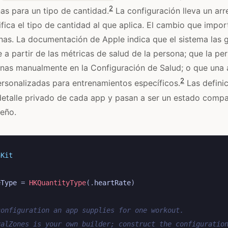
2
s para un tipo de cantidad.
La configuración lleva un ar
ifica el tipo de cantidad al que aplica. El cambio que impo
nas. La documentación de Apple indica que el sistema las 
a partir de las métricas de salud de la persona; que la p
onas manualmente en la Configuración de Salud; o que una
2
rsonalizadas para entrenamientos específicos.
Las defini
detalle privado de cada app y pasan a ser un estado compa
eño.
hKit
eType
=
HKQuantityType
(.
heartRate
)
configuration an app supplies for one workout.
valZones is your own builder; construct the configuratio