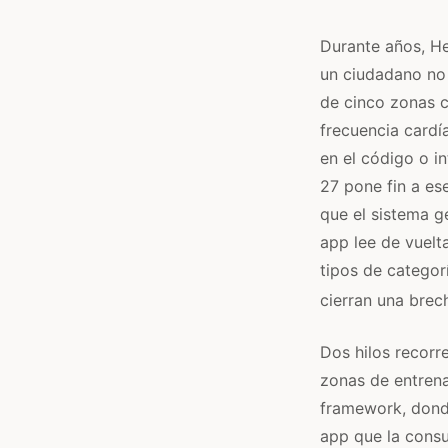
Durante años, He
un ciudadano no 
de cinco zonas c
frecuencia card
en el código o i
27 pone fin a es
que el sistema g
app lee de vuelt
tipos de categor
cierran una brec
Dos hilos recorr
zonas de entrena
framework, donde
app que la consul