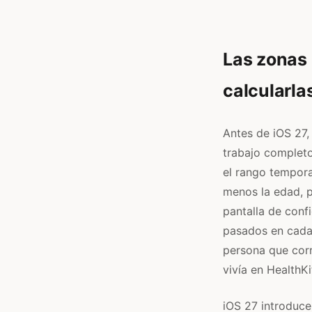
Las zonas 
calcularla
Antes de iOS 27,
trabajo complet
el rango tempora
menos la edad, p
pantalla de conf
pasados en cada 
persona que corr
vivía en HealthKi
iOS 27 introduc