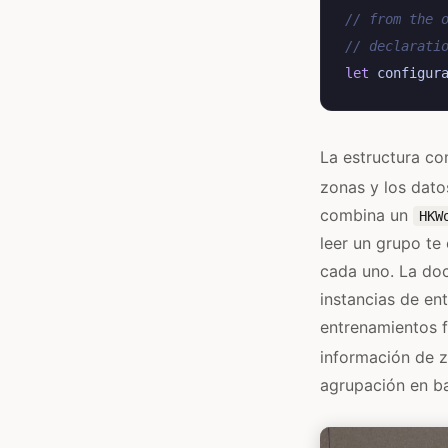
// from the 
// declarati
let
configur
La estructura c
zonas y los dato
combina un
HKW
leer un grupo te
cada uno. La do
instancias de en
entrenamientos f
información de z
agrupación en ba