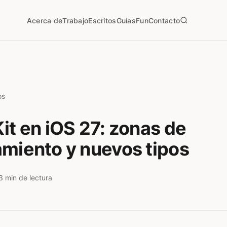
Acerca de
Trabajo
Escritos
Guías
Fun
Contacto
os
it en iOS 27: zonas de
miento y nuevos tipos
3 min de lectura