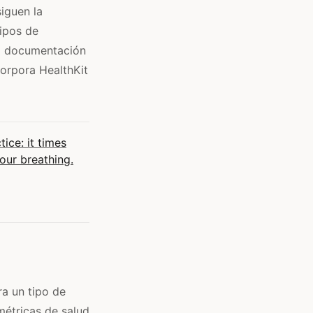
iguen la
tipos de
la documentación
corpora HealthKit
ice: it times
your breathing.
a un tipo de
métricas de salud