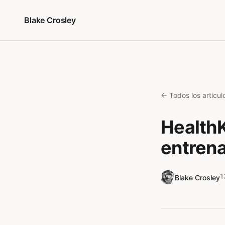
Saltar al contenido
Blake Crosley
← Todos los articul
HealthK
entrena
1
Blake Crosley