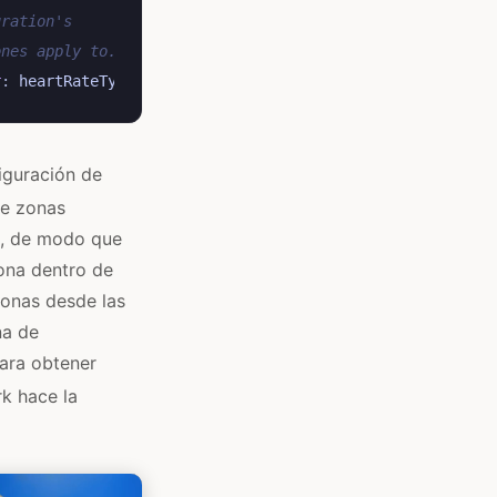
uration's
ones apply to.
r
:
heartRateType
)
figuración de
e zonas
a, de modo que
sona dentro de
zonas desde las
na de
para obtener
k hace la