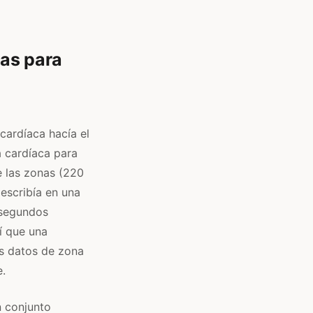
as para
cardíaca hacía el
 cardíaca para
e las zonas (220
 escribía en una
 segundos
í que una
os datos de zona
e.
n conjunto