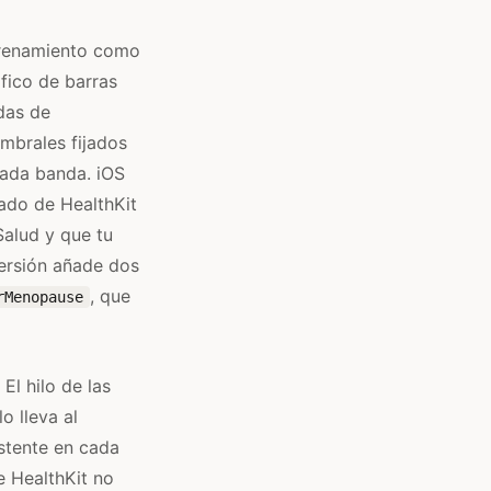
ntrenamiento como
fico de barras
das de
mbrales fijados
cada banda. iOS
rado de HealthKit
Salud y que tu
versión añade dos
, que
rMenopause
l hilo de las
o lleva al
stente en cada
e HealthKit no