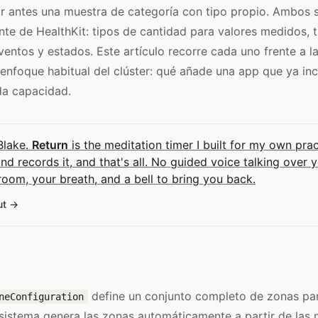
r antes una muestra de categoría con tipo propio. Ambos s
nte de HealthKit: tipos de cantidad para valores medidos, 
ventos y estados. Este artículo recorre cada uno frente a 
 enfoque habitual del clúster: qué añade una app que ya in
da capacidad.
 Blake.
Return
is the meditation timer I built for my own pract
and records it, and that's all. No guided voice talking over 
room, your breath, and a bell to bring you back.
ut
define un conjunto completo de zonas par
neConfiguration
 sistema genera las zonas automáticamente a partir de las 