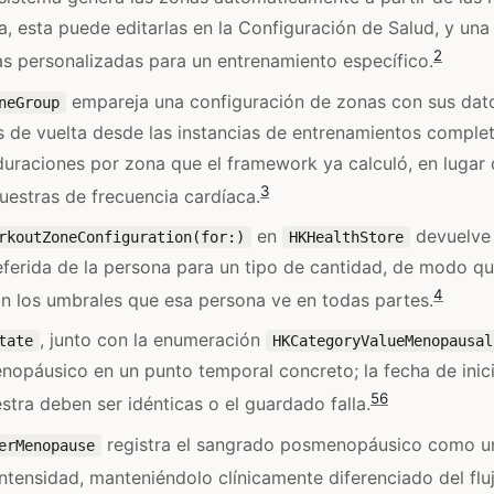
a, esta puede editarlas en la Configuración de Salud, y un
2
s personalizadas para un entrenamiento específico.
empareja una configuración de zonas con sus dat
neGroup
s de vuelta desde las instancias de entrenamientos comple
duraciones por zona que el framework ya calculó, en lugar 
3
estras de frecuencia cardíaca.
en
devuelve 
rkoutZoneConfiguration(for:)
HKHealthStore
ferida de la persona para un tipo de cantidad, de modo qu
4
n los umbrales que esa persona ve en todas partes.
, junto con la enumeración
tate
HKCategoryValueMenopausal
nopáusico en un punto temporal concreto; la fecha de inici
5
6
estra deben ser idénticas o el guardado falla.
registra el sangrado posmenopáusico como un
erMenopause
intensidad, manteniéndolo clínicamente diferenciado del flu