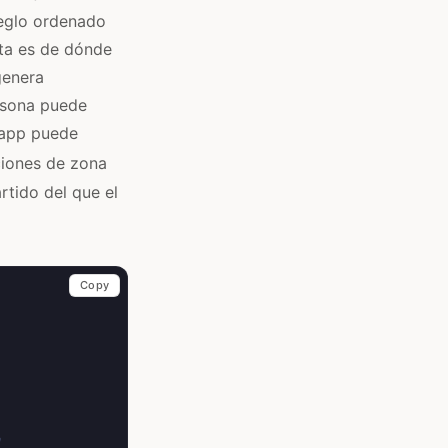
reglo ordenado
rta es de dónde
genera
ersona puede
 app puede
ciones de zona
rtido del que el
Copy
n