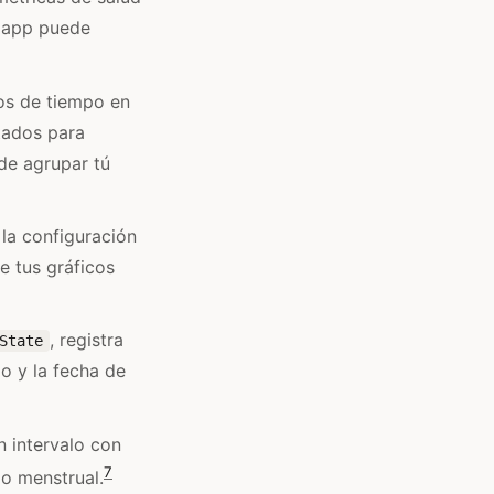
a app puede
os de tiempo en
tados para
de agrupar tú
la configuración
e tus gráficos
, registra
State
o y la fecha de
 intervalo con
7
jo menstrual.