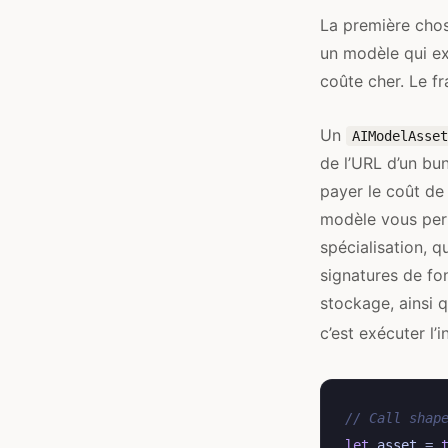
La première chos
un modèle qui exé
coûte cher. Le f
Un
AIModelAsset
de l’URL d’un bu
payer le coût de 
modèle vous perm
spécialisation, q
signatures de fon
stockage, ainsi 
c’est exécuter l’
// Call shap
let
asset
=