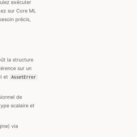
oulez exécuter
estez sur Core ML
esoin précis,
ût la structure
férence sur un
il et
AssetError
sionnel de
type scalaire et
ine) via