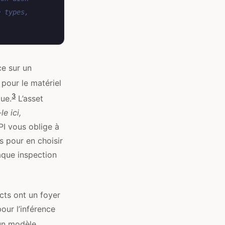
e types,
ce sur un
 pour le matériel
3
que.
L’asset
e ici,
PI vous oblige à
 pour en choisir
aque inspection
acts ont un foyer
our l’inférence
’un modèle