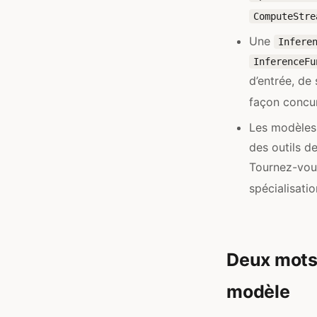
ComputeStre
Une
Infere
InferenceFu
d’entrée, de 
façon concur
Les modèles
des outils d
Tournez-vous
spécialisati
Deux mots 
modèle