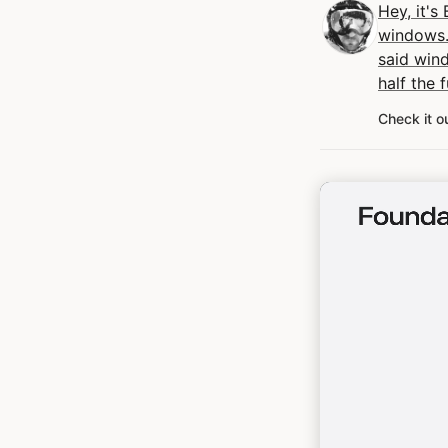
Hey, it's 
windows.
said win
half the f
Check it o