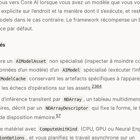
-vous vers Core AI lorsque vous avez un modèle que vous v
explicite sur l’endroit et la manière dont il s’exécute, et r
dels dans le cas contraire. Le framework récompense un b
ce par défaut.
lés
are un
non spécialisé (inspecter à moindre co
AIModelAsset
données d’un modèle) d’un
spécialisé (exécuter l’in
AIModel
conservant les artefacts spécifiques à l’appare
IModelCache
2
3
6
4
 les échecs d’opérations sur les assets.
d’inférence transitent par
, un tableau multidimen
NDArray
ires, décrit par un
qui fixe la forme, le 
NDArrayDescriptor
5
7
 de disposition mémoire.
le matériel avec
(CPU, GPU ou Neural Eng
ComputeUnitKind
, et vous planifiez le travail asynchrone sur un
ionOptions