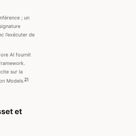
nférence ; un
signature
c l’exécuter de
ore AI fournit
 framework.
ite sur la
2
1
ion Models.
sset et