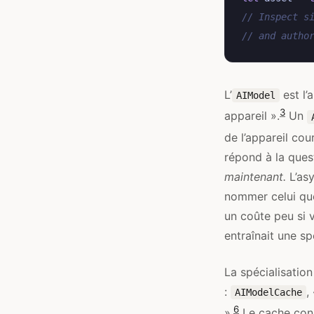
// Inspect s
// and autho
L’
est l’
AIModel
3
appareil ».
Un
de l’appareil cou
répond à la que
maintenant.
L’asy
nommer celui que
un coûte peu si 
entraînait une sp
La spécialisation
:
,
AIModelCache
6
».
Le cache cons