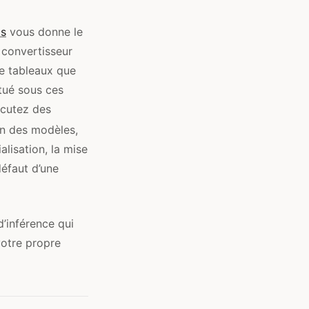
ls
vous donne le
 convertisseur
e tableaux que
tué sous ces
écutez des
on des modèles,
lisation, la mise
défaut d’une
’inférence qui
votre propre