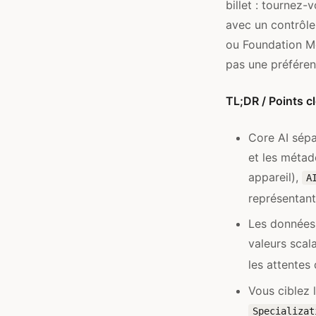
billet : tournez
avec un contrôle 
ou Foundation Mo
pas une préféren
TL;DR / Points c
Core AI sép
et les méta
appareil),
A
représentant
Les données 
valeurs scala
les attentes
Vous ciblez 
Specializat