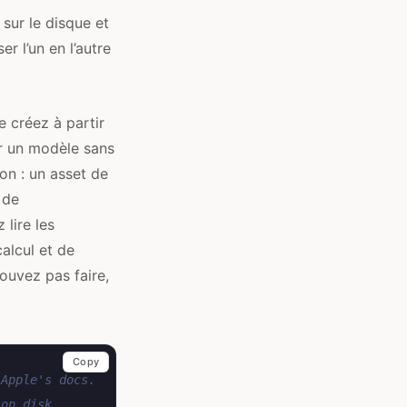
sur le disque et
r l’un en l’autre
e créez à partir
er un modèle sans
ion : un asset de
 de
 lire les
calcul et de
ouvez pas faire,
Copy
 Apple's docs.
 on disk