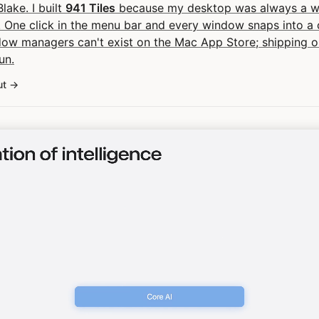
Blake. I built
941 Tiles
because my desktop was always a wal
 One click in the menu bar and every window snaps into a c
dow managers can't exist on the Mac App Store; shipping
un.
ut