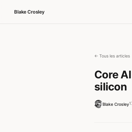
Aller au contenu
Blake Crosley
← Tous les articles
Core AI
silicon
1
Blake Crosley