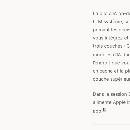
La pile d’IA on-
LLM système, sce
prenant les décis
vous intégrez et
trois couches : 
modèles d’IA dan
l’endroit que vo
en cache et la pl
couche supérieur
Dans la session
alimente Apple I
15
app.