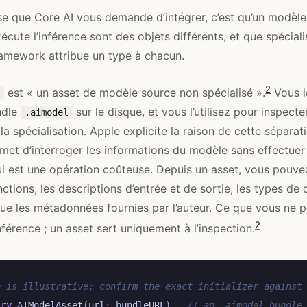
e que Core AI vous demande d’intégrer, c’est qu’un modèle 
cute l’inférence sont des objets différents, et que spécialise
ramework attribue un type à chacun.
2
est « un asset de modèle source non spécialisé ».
Vous l
ndle
sur le disque, et vous l’utilisez pour inspect
.aimodel
la spécialisation. Apple explicite la raison de cette séparat
et d’interroger les informations du modèle sans effectuer
ui est une opération coûteuse. Depuis un asset, vous pouvez
ctions, les descriptions d’entrée et de sortie, les types de 
que les métadonnées fournies par l’auteur. Ce que vous ne p
2
inférence ; un asset sert uniquement à l’inspection.
e is illustrative; confirm the exact initializer against
try
AIModelAsset
(
url
:
bundleURL
)
// an .aimodel bundle