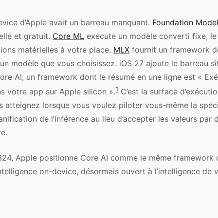
device d’Apple avait un barreau manquant.
Foundation Mode
llé et gratuit.
Core ML
exécute un modèle converti fixe, le
ions matérielles à votre place.
MLX
fournit un framework d
 un modèle que vous choisissez. iOS 27 ajoute le barreau si
Core AI, un framework dont le résumé en une ligne est « Ex
1
s votre app sur Apple silicon ».
C’est la surface d’exécuti
us atteignez lorsque vous voulez piloter vous-même la spécia
anification de l’inférence au lieu d’accepter les valeurs par 
e.
 324, Apple positionne Core AI comme le même framework d
ntelligence on-device, désormais ouvert à l’intelligence de 