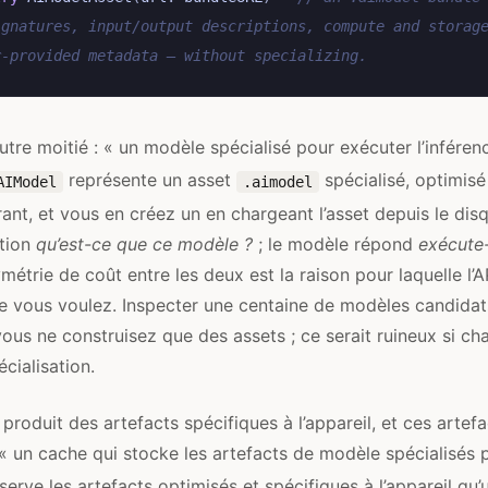
ignatures, input/output descriptions, compute and storag
r-provided metadata — without specializing.
autre moitié : « un modèle spécialisé pour exécuter l’inféren
représente un asset
spécialisé, optimisé
AIModel
.aimodel
rant, et vous en créez un en chargeant l’asset depuis le dis
stion
qu’est-ce que ce modèle ?
; le modèle répond
exécute-l
métrie de coût entre les deux est la raison pour laquelle l’A
 vous voulez. Inspecter une centaine de modèles candidats
vous ne construisez que des assets ; ce serait ruineux si ch
écialisation.
 produit des artefacts spécifiques à l’appareil, et ces artef
 « un cache qui stocke les artefacts de modèle spécialisés p
erve les artefacts optimisés et spécifiques à l’appareil qu