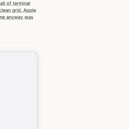
l of terminal
lean grid. Apple
 one anyway was