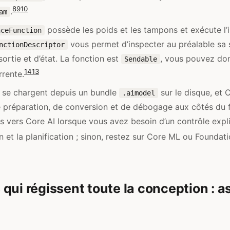
8
9
10
.
am
possède les poids et les tampons et exécute l’i
nceFunction
vous permet d’inspecter au préalable sa 
nctionDescriptor
sortie et d’état. La fonction est
, vous pouvez don
Sendable
14
13
rente.
 se chargent depuis un bundle
sur le disque, et C
.aimodel
e préparation, de conversion et de débogage aux côtés du
 vers Core AI lorsque vous avez besoin d’un contrôle explic
on et la planification ; sinon, restez sur Core ML ou Foundat
qui régissent toute la conception : a