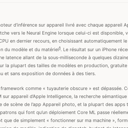
oteur d’inférence sur appareil livré avec chaque appareil 
che vers le Neural Engine lorsque celui-ci est disponible, 
e CPU en dernier recours, en choisissant automatiquement le
1
on du modèle et du matériel
. Le résultat sur un iPhone réce
ne latence allant de la sous-milliseconde à quelques dizain
ur la plupart des tailles de modèles en production, gratuite
au et sans exposition de données à des tiers.
u framework comme « tuyauterie obscure » est dépassée. C
 sur appareil d’Apple Intelligence, la recherche sémantique
 de scène de l’app Appareil photo, et la plupart des apps ti
 patrons qui font qu’un déploiement Core ML passe réellem
ôt que de simplement « fonctionner sur ma machine », form