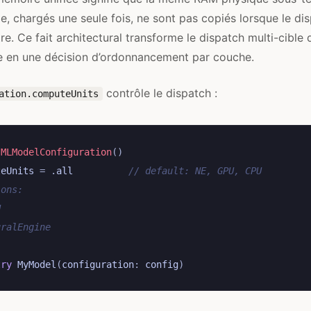
e, chargés une seule fois, ne sont pas copiés lorsque le di
utre. Ce fait architectural transforme le dispatch multi-cible
e en une décision d’ordonnancement par couche.
contrôle le dispatch :
ation.computeUnits
MLModelConfiguration
()
teUnits
=
.
all
// default: NE, GPU, CPU
ions:
U
uralEngine
try
MyModel
(
configuration
:
config
)