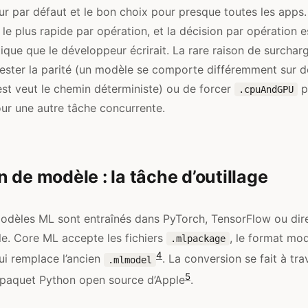
eur par défaut et le bon choix pour presque toutes les app
 le plus rapide par opération, et la décision par opération e
ique que le développeur écrirait. La rare raison de surchar
ester la parité (un modèle se comporte différemment sur 
test veut le chemin déterministe) ou de forcer
po
.cpuAndGPU
ur une autre tâche concurrente.
 de modèle : la tâche d’outillage
odèles ML sont entraînés dans PyTorch, TensorFlow ou dir
e. Core ML accepte les fichiers
, le format mod
.mlpackage
4
i remplace l’ancien
. La conversion se fait à tra
.mlmodel
5
e paquet Python open source d’Apple
.