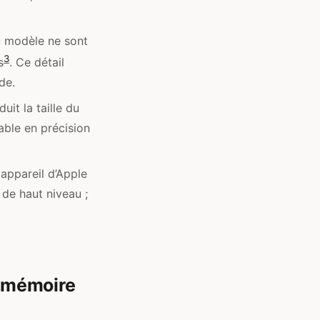
du modèle ne sont
3
s
. Ce détail
de.
it la taille du
able en précision
 appareil d’Apple
 de haut niveau ;
e mémoire