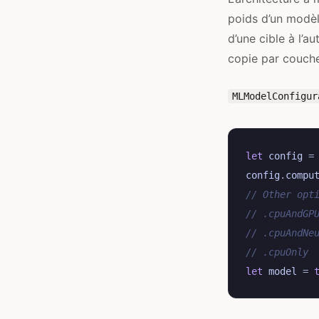
poids d’un modèl
d’une cible à l’a
copie par couch
MLModelConfigur
let
config
=
config
.
compu
// Other opt
// .cpuAndGP
// .cpuAndNe
// .cpuOnly
let
model
=