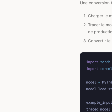
Une conversion t
Charger le m
Tracer le mo
de productio
Convertir l
import
torch
import
corem
model
=
MyTr
model
.
load_s
example_inpu
traced_model