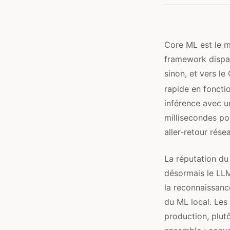
Core ML est le m
framework dispat
sinon, et vers l
rapide en foncti
inférence avec u
millisecondes po
aller-retour rése
La réputation d
désormais le LLM
la reconnaissance
du ML local. Les
production, plut