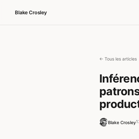
Aller au contenu
Blake Crosley
← Tous les articles
Inféren
patrons
produc
1
Blake Crosley