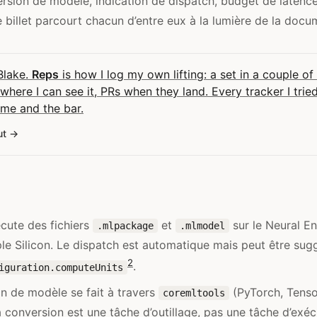
rsion de modèle, indication de dispatch, budget de latence
e billet parcourt chacun d’entre eux à la lumière de la doc
 Blake.
Reps
is how I log my own lifting: a set in a couple of
here I can see it, PRs when they land. Every tracker I tri
me and the bar.
ut
cute des fichiers
et
sur le Neural En
.mlpackage
.mlmodel
le Silicon. Le dispatch est automatique mais peut être sug
2
.
iguration.computeUnits
n de modèle se fait à travers
(PyTorch, Tens
coremltools
 conversion est une tâche d’outillage, pas une tâche d’exécu