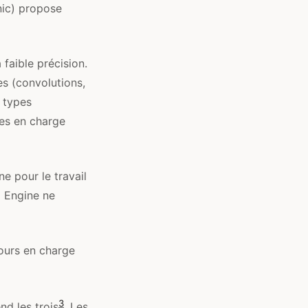
onic) propose
 faible précision.
s (convolutions,
 types
ses en charge
ne pour le travail
l Engine ne
jours en charge
3
nd les trois
. Les