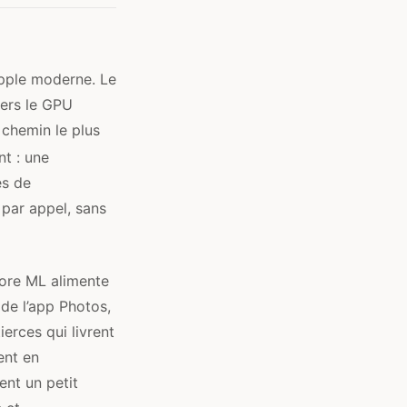
Apple moderne. Le
vers le GPU
 chemin le plus
nt : une
es de
 par appel, sans
ore ML alimente
 de l’app Photos,
erces qui livrent
ent en
ent un petit