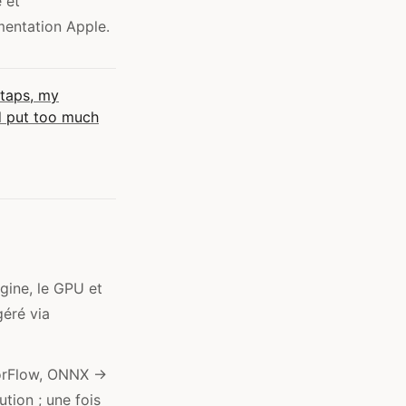
 et
umentation Apple.
 taps, my
ed put too much
gine, le GPU et
géré via
orFlow, ONNX →
tion ; une fois