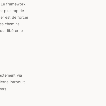
s. Le framework
st plus rapide
ger est de forcer
des chemins
ur libérer le
ectement via
erne introduit
vers