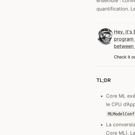
ensemble : conve
quantification. L
Hey, it's
program w
between 
Check it o
TL;DR
Core ML exé
le CPU d’App
MLModelConf
La conversio
Core ML). La