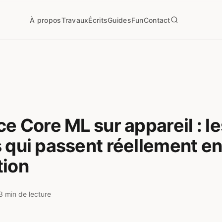
À propos
Travaux
Écrits
Guides
Fun
Contact
ce Core ML sur appareil : le
 qui passent réellement e
tion
3 min de lecture