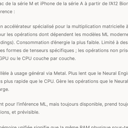
c de la série M et iPhone de la série A à partir de l’A12 Bi
érence :
 accélérateur spécialisé pour la multiplication matricielle à
our les opérations dont dépendent les modèles ML moderne
dings). Consommation d’énergie la plus faible. Limité à des
des formes de tenseurs spécifiques ; les opérations non pri
e GPU ou le CPU couche par couche.
lèle à usage général via Metal. Plus lent que le Neural Engi
 plus rapide que le CPU. Gère les opérations que le Neura
rge.
ent pour l’inférence ML, mais toujours disponible, prend tou
ions, et prévisible.
 mémoire unifiée signifie que la même RAM physique sous-te