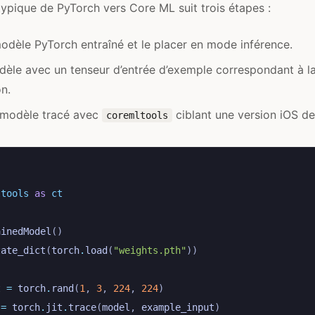
ypique de PyTorch vers Core ML suit trois étapes :
odèle PyTorch entraîné et le placer en mode inférence.
dèle avec un tenseur d’entrée d’exemple correspondant à l
n.
e modèle tracé avec
ciblant une version iOS d
coremltools
ltools
as
ct
ainedModel
()
tate_dict
(
torch
.
load
(
"weights.pth"
))
t
=
torch
.
rand
(
1
,
3
,
224
,
224
)
=
torch
.
jit
.
trace
(
model
,
example_input
)