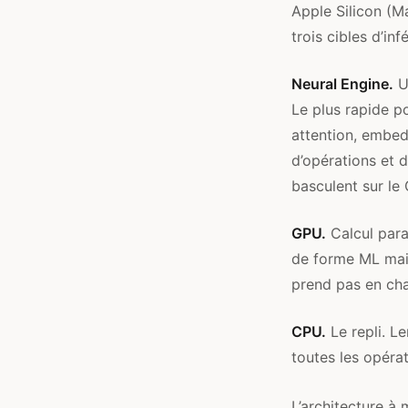
Apple Silicon (Ma
trois cibles d’inf
Neural Engine.
Un
Le plus rapide p
attention, embed
d’opérations et 
basculent sur l
GPU.
Calcul paral
de forme ML mais
prend pas en cha
CPU.
Le repli. L
toutes les opérat
L’architecture à