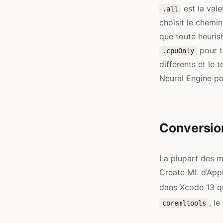
est la val
.all
choisit le chemin
que toute heurist
pour t
.cpuOnly
différents et le 
Neural Engine po
Conversion
La plupart des m
Create ML d’Appl
dans Xcode 13 qu
, l
coremltools