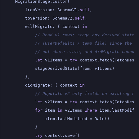
MigrationStage
.
custom
(
fromVersion
:
SchemaV1
.
self
,
toVersion
:
SchemaV2
.
self
,
willMigrate
:
{
context
in
// Read v1 rows; stage any derived state 
// (UserDefaults / temp file) since the v
// not share state, and didMigrate cannot
let
v1Items
=
try
context
.
fetch
(
FetchDesc
stageDerivedState
(
from
:
v1Items
)
},
didMigrate
:
{
context
in
// Populate v2-only fields on existing ro
let
v2Items
=
try
context
.
fetch
(
FetchDesc
for
item
in
v2Items
where
item
.
lastModifi
item
.
lastModified
=
Date
()
}
try
context
.
save
()