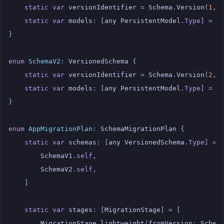
static
var
versionIdentifier
=
Schema
.
Version
(
1
,
static
var
models
:
[
any
PersistentModel
.
Type
]
=
[
}
enum
SchemaV2
:
VersionedSchema
{
static
var
versionIdentifier
=
Schema
.
Version
(
2
,
static
var
models
:
[
any
PersistentModel
.
Type
]
=
[
}
enum
AppMigrationPlan
:
SchemaMigrationPlan
{
static
var
schemas
:
[
any
VersionedSchema
.
Type
]
=
SchemaV1
.
self
,
SchemaV2
.
self
,
]
static
var
stages
:
[
MigrationStage
]
=
[
MigrationStage
.
lightweight
(
fromVersion
:
Schem