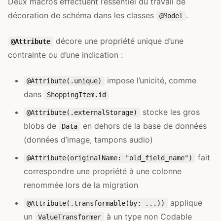
Deux macros effectuent l’essentiel du travail de
décoration de schéma dans les classes
.
@Model
décore une propriété unique d’une
@Attribute
contrainte ou d’une indication :
impose l’unicité, comme
@Attribute(.unique)
dans
ShoppingItem.id
stocke les gros
@Attribute(.externalStorage)
blobs de
en dehors de la base de données
Data
(données d’image, tampons audio)
fait
@Attribute(originalName: "old_field_name")
correspondre une propriété à une colonne
renommée lors de la migration
applique
@Attribute(.transformable(by: ...))
un
à un type non Codable
ValueTransformer