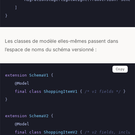
]
}
Les classes de modèle elles-mêmes passent dans
l’espace de noms du schéma versionné :
Copy
extension
SchemaV1
{
@
Model
final
class
ShoppingItemV1
{
/* v1 fields */
}
}
extension
SchemaV2
{
@
Model
final
class
ShoppingItemV2
{
/* v2 fields, includ