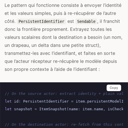
Le pattern qui fonctionne consiste à envoyer l’identité
et les valeurs simples, puis à re-récupérer de l’autre
côté.
est
, il franchit
PersistentIdentifier
Sendable
donc la frontière proprement. Extrayez toutes les
valeurs scalaires dont la destination a besoin (un nom,
un drapeau, un delta dans une petite struct),
transmettez-les avec l’identifiant, et faites en sorte
que l’acteur récepteur re-récupère le modèle depuis
son propre contexte à l’aide de l’identifiant :
Copy
// On the source actor: extract identity + plain valu
let
id
:
PersistentIdentifier
=
item
.
persistentModelID
let
snapshot
=
ItemSnapshot
(
name
:
item
.
name
,
isChecke
// On the destination actor: re-fetch from this conte