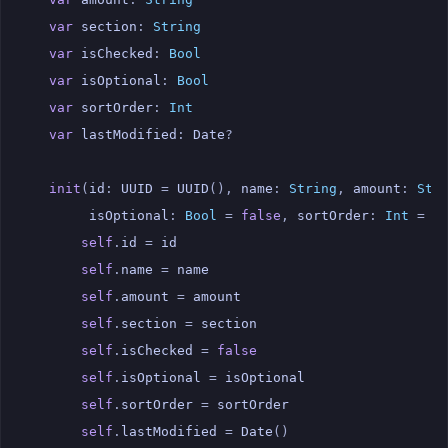
var
section
:
String
var
isChecked
:
Bool
var
isOptional
:
Bool
var
sortOrder
:
Int
var
lastModified
:
Date
?
init
(
id
:
UUID
=
UUID
(),
name
:
String
,
amount
:
Str
isOptional
:
Bool
=
false
,
sortOrder
:
Int
=
0
self
.
id
=
id
self
.
name
=
name
self
.
amount
=
amount
self
.
section
=
section
self
.
isChecked
=
false
self
.
isOptional
=
isOptional
self
.
sortOrder
=
sortOrder
self
.
lastModified
=
Date
()