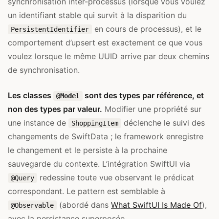
synchronisation inter-processus (lorsque vous voulez
un identifiant stable qui survit à la disparition du
en cours de processus), et le
PersistentIdentifier
comportement d’upsert est exactement ce que vous
voulez lorsque le même UUID arrive par deux chemins
de synchronisation.
Les classes
sont des types par référence, et
@Model
non des types par valeur.
Modifier une propriété sur
une instance de
déclenche le suivi des
ShoppingItem
changements de SwiftData ; le framework enregistre
le changement et le persiste à la prochaine
sauvegarde du contexte. L’intégration SwiftUI via
redessine toute vue observant le prédicat
@Query
correspondant. Le pattern est semblable à
(abordé dans
What SwiftUI Is Made Of
),
@Observable
avec la persistance superposée.