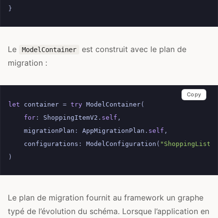
}
Le
est construit avec le plan de
ModelContainer
migration :
Copy
let
container
=
try
ModelContainer
(
for
:
ShoppingItemV2
.
self
,
migrationPlan
:
AppMigrationPlan
.
self
,
configurations
:
ModelConfiguration
(
"ShoppingList"
)
Le plan de migration fournit au framework un graphe
typé de l’évolution du schéma. Lorsque l’application en