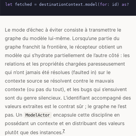
let
fetched
=
destinationContext
.
model
(
for
:
id
)
as
?
S
Le mode d’échec à éviter consiste à transmettre le
graphe du modèle lui-même. Lorsqu’une partie du
graphe franchit la frontière, le récepteur obtient un
modèle qui s’hydrate partiellement de l’autre côté : les
relations et les propriétés chargées paresseusement
qui n’ont jamais été résolues (faulted in) sur le
contexte source se résolvent contre le mauvais
contexte (ou pas du tout), et les bugs qui s’ensuivent
sont du genre silencieux. L’identifiant accompagné des
valeurs extraites est le contrat sûr ; le graphe ne l’est
pas. Un
encapsule cette discipline en
ModelActor
possédant un contexte et en distribuant des valeurs
7
plutôt que des instances.