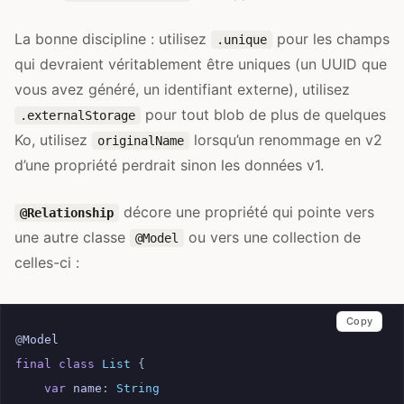
La bonne discipline : utilisez
pour les champs
.unique
qui devraient véritablement être uniques (un UUID que
vous avez généré, un identifiant externe), utilisez
pour tout blob de plus de quelques
.externalStorage
Ko, utilisez
lorsqu’un renommage en v2
originalName
d’une propriété perdrait sinon les données v1.
décore une propriété qui pointe vers
@Relationship
une autre classe
ou vers une collection de
@Model
celles-ci :
Copy
@
Model
final
class
List
{
var
name
:
String