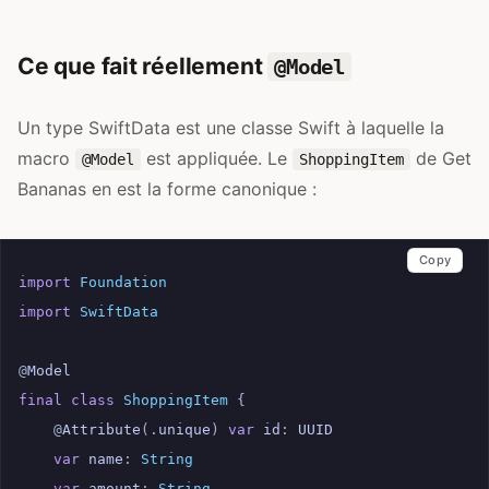
Ce que fait réellement
@Model
Un type SwiftData est une classe Swift à laquelle la
macro
est appliquée. Le
de Get
@Model
ShoppingItem
Bananas en est la forme canonique :
Copy
import
Foundation
import
SwiftData
@
Model
final
class
ShoppingItem
{
@
Attribute
(.
unique
)
var
id
:
UUID
var
name
:
String
var
amount
:
String