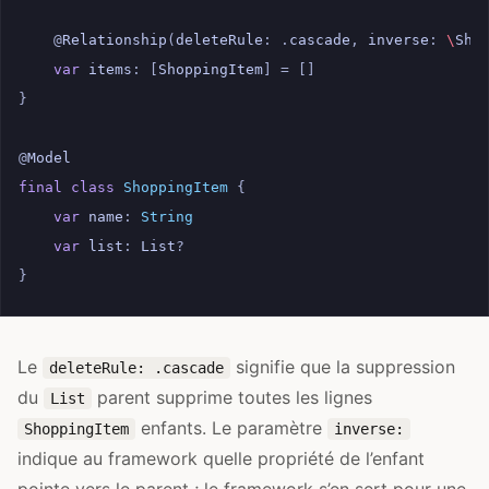
@
Relationship
(
deleteRule
:
.
cascade
,
inverse
:
\
Sho
var
items
:
[
ShoppingItem
]
=
[]
}
@
Model
final
class
ShoppingItem
{
var
name
:
String
var
list
:
List
?
}
Le
signifie que la suppression
deleteRule: .cascade
du
parent supprime toutes les lignes
List
enfants. Le paramètre
ShoppingItem
inverse:
indique au framework quelle propriété de l’enfant
pointe vers le parent ; le framework s’en sert pour une