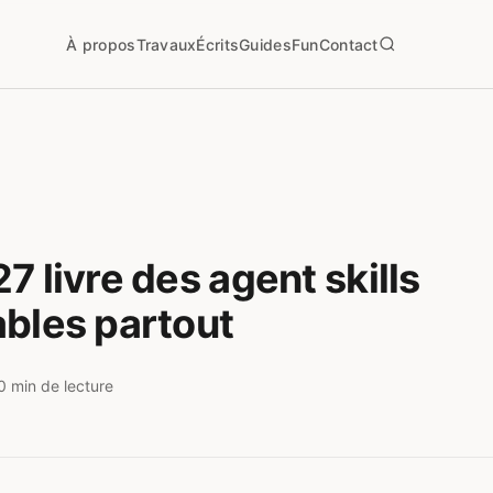
À propos
Travaux
Écrits
Guides
Fun
Contact
7 livre des agent skills
bles partout
0 min de lecture