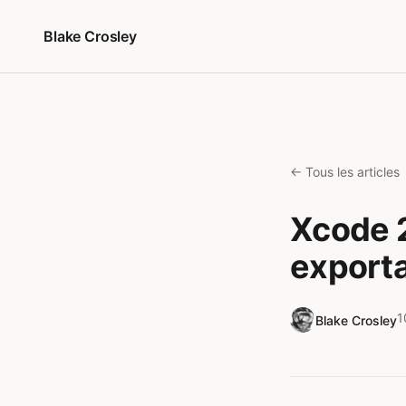
Aller au contenu
Blake Crosley
← Tous les articles
Xcode 2
exporta
1
Blake Crosley