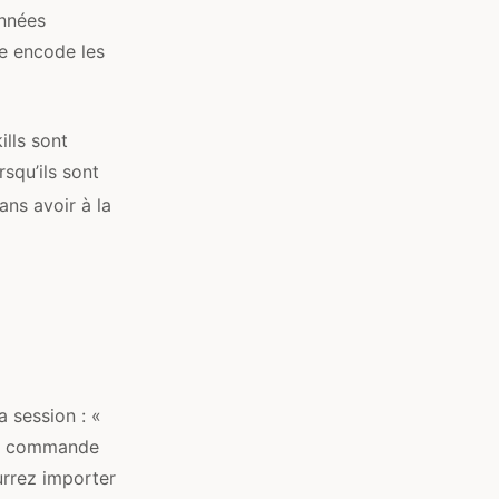
onnées
re encode les
ills sont
squ’ils sont
ans avoir à la
a session : «
 la commande
urrez importer