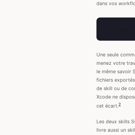
dans vos workfl
xcrun
agent
Une seule comma
menez votre trav
le même savoir S
fichiers exporté
de skill ou de c
Xcode ne dispose 
2
cet écart.
Les deux skills 
livre aussi un sk