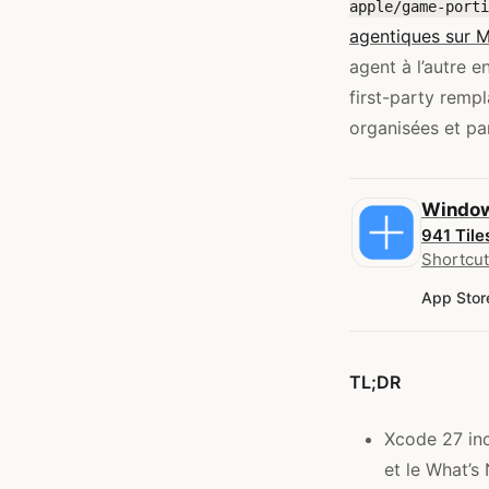
apple/game-porti
agentiques sur 
agent à l’autre e
first-party remp
organisées et pa
Window
941 Tile
Shortcut
App Stor
TL;DR
Xcode 27 incl
et le What’s