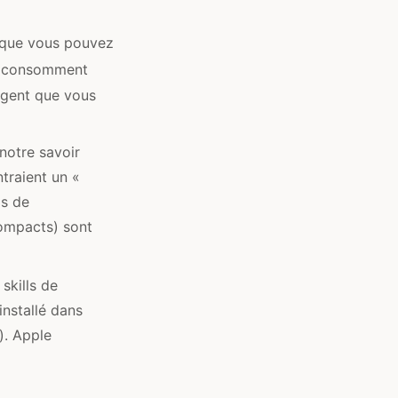
n que vous pouvez
e consomment
agent que vous
notre savoir
traient un «
ls de
compacts) sont
skills de
nstallé dans
). Apple