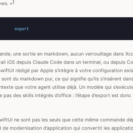
1
ows. »
skills
export
nde, une sortie en markdown, aucun verrouillage dans Xco
ail iOS depuis Claude Code dans un terminal, ou depuis Co
wiftUI rédigé par Apple s’intègre à votre configuration exis
s sont du markdown pur, ce qui signifie qu’ils s’insèrent da
ontexte que votre agent utilise déjà. Un modèle qui s’exécu
pas des skills intégrés d’office : l’étape d’export est don
SwiftUI ne sont pas les seuls que cette même commande dé
ill de modernisation d’application qui convertit les applicati