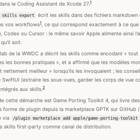
1
dans le Coding Assistant de Xcode 27.
écrit les skills dans des fichiers markdow
 skills export
1
ns vos workflows
, ce qui correspond exactement à ce qu
 Codex ou Cursor : le même savoir Apple alimente ainsi l’
qu’il soit.
lab de la WWDC a décrit les skills comme encodant « tout 
tes les bonnes pratiques », et a affirmé que les modèles mon
 nettement meilleur » lorsqu’ils les invoquaient ; les consei
SwiftUI (extraire les sous-vues, garder les corps de vue 
2
tégrés aux skills.
e cette démarche est Game Porting Toolkit 4, qui livre des 
 forme de plugin depuis la marketplace GPTK sur GitHub (i
e via
/plugin marketplace add apple/game-porting-toolkit
s skills first-party comme canal de distribution.