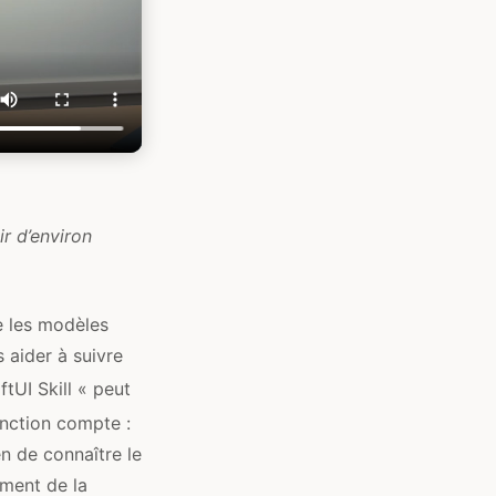
r d’environ
ue les modèles
s aider à suivre
tUI Skill « peut
inction compte :
n de connaître le
ment de la