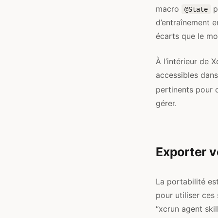
macro
p
@State
d’entraînement en
écarts que le mo
À l’intérieur de 
accessibles dans 
pertinents pour c
gérer.
Exporter v
La portabilité es
pour utiliser ce
“xcrun agent ski