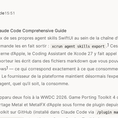
cle
15:51
aude Code Comprehensive Guide
x de ses propres agent skills SwiftUI au sein de la chaîne d
1
mande les en fait sortir :
.
Ces 
xcrun agent skills export
terne d’Apple, le Coding Assistant de Xcode 27 y fait appel 
exporteur les écrit dans des fichiers markdown que vous pou
1
ows
— ce qui correspond exactement à ce que consomme
 Le fournisseur de la plateforme maintient désormais l’expe
gent, quel qu’il soit, la consomme.
pparu deux fois à la WWDC 2026. Game Porting Toolkit 4 d
ortage Metal et MetalFX d’Apple sous forme de plugin depui
lkit sur GitHub (installé dans Claude Code via
/plugin ma