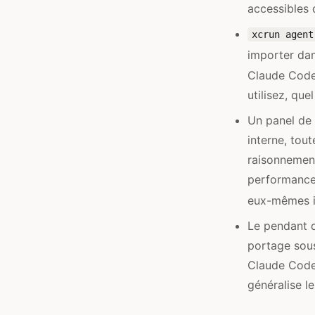
accessibles 
xcrun agent
importer da
Claude Code,
utilisez, quel 
Un panel de 
interne, tou
raisonnement
performance 
eux-mêmes in
Le pendant d
portage sous
Claude Cod
généralise le