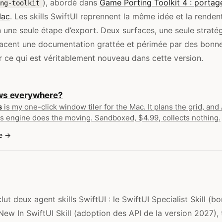
), abordé dans
Game Porting Toolkit 4 : portag
ng-toolkit
Mac
. Les skills SwiftUI reprennent la même idée et la renden
n une seule étape d’export. Deux surfaces, une seule stratégi
lacent une documentation grattée et périmée par des bonn
r ce qui est véritablement nouveau dans cette version.
s everywhere?
s
is my one-click window tiler for the Mac. It plans the grid, an
s engine does the moving. Sandboxed, $4.99, collects nothing.
e
ut deux agent skills SwiftUI : le SwiftUI Specialist Skill (b
 New In SwiftUI Skill (adoption des API de la version 2027),