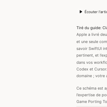
Écouter l'arti
Tiré du guide:
Cl
Apple a livré deu
et une seule com
savoir SwiftUI in
pertinent, et l’
dans vos workfl
Codex et Cursor.
domaine ; votre a
Ce schéma est a
l’expertise de p
Game Porting Too