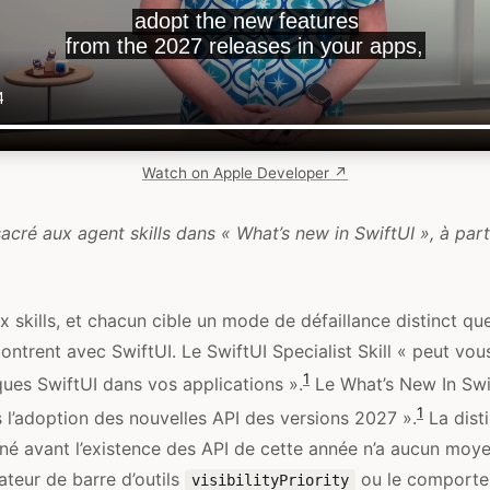
Watch on Apple Developer ↗
cré aux agent skills dans « What’s new in SwiftUI », à parti
x skills, et chacun cible un mode de défaillance distinct q
ontrent avec SwiftUI. Le SwiftUI Specialist Skill « peut vou
1
ques SwiftUI dans vos applications ».
Le What’s New In Swif
1
 l’adoption des nouvelles API des versions 2027 ».
La dist
né avant l’existence des API de cette année n’a aucun moye
teur de barre d’outils
ou le comporte
visibilityPriority