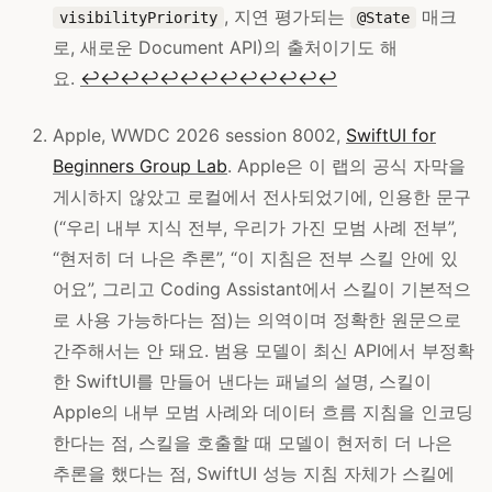
, 지연 평가되는
매크
visibilityPriority
@State
로, 새로운 Document API)의 출처이기도 해
요.
↩
↩
↩
↩
↩
↩
↩
↩
↩
↩
↩
↩
↩
Apple, WWDC 2026 session 8002,
SwiftUI for
Beginners Group Lab
. Apple은 이 랩의 공식 자막을
게시하지 않았고 로컬에서 전사되었기에, 인용한 문구
(“우리 내부 지식 전부, 우리가 가진 모범 사례 전부”,
“현저히 더 나은 추론”, “이 지침은 전부 스킬 안에 있
어요”, 그리고 Coding Assistant에서 스킬이 기본적으
로 사용 가능하다는 점)는 의역이며 정확한 원문으로
간주해서는 안 돼요. 범용 모델이 최신 API에서 부정확
한 SwiftUI를 만들어 낸다는 패널의 설명, 스킬이
Apple의 내부 모범 사례와 데이터 흐름 지침을 인코딩
한다는 점, 스킬을 호출할 때 모델이 현저히 더 나은
추론을 했다는 점, SwiftUI 성능 지침 자체가 스킬에