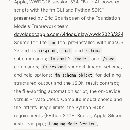
Apple, WWDC26 session 334, “Build AI-powered
scripts with the fm CLI and Python SDK,”
presented by Eric Gourlaouen of the Foundation
Models Framework team.
developer.apple.com/videos/play/wwdc2026/334
.
Source for: the
tool pre-installed with macOS
fm
27 and its
,
, and
respond
chat
schema
subcommands;
’s
and
fm chat
/model
/save
commands;
’s model, image, schema,
fm respond
and help options;
for defining
fm schema object
structured output and the JSON result contract;
the file-sorting automation script; the on-device
versus Private Cloud Compute model choice and
the latter’s usage limits; the Python SDK’s
requirements (Python 3.10+, Xcode, Apple Silicon,
install via pip);
,
LanguageModelSession