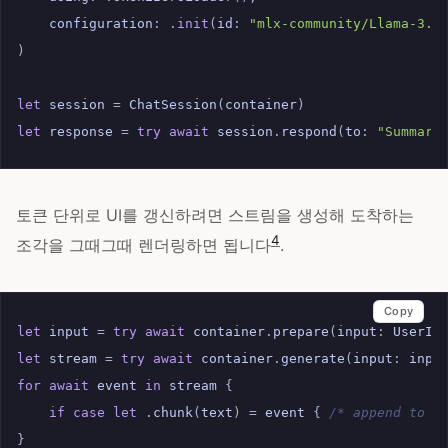
configuration
:
.
init
(
id
:
"mlx-community/Llama-3.2
)
let
session
=
ChatSession
(
container
)
let
response
=
try
await
session
.
respond
(
to
:
"Summari
토큰 단위로 UI를 갱신하려면 스트림을 생성해 도착하는
4
조각을 그때그때 렌더링하면 됩니다
.
Copy
let
input
=
try
await
container
.
prepare
(
input
:
UserIn
let
stream
=
try
await
container
.
generate
(
input
:
inpu
for
await
event
in
stream
{
if
case
let
.
chunk
(
text
)
=
event
{
/* append to U
}