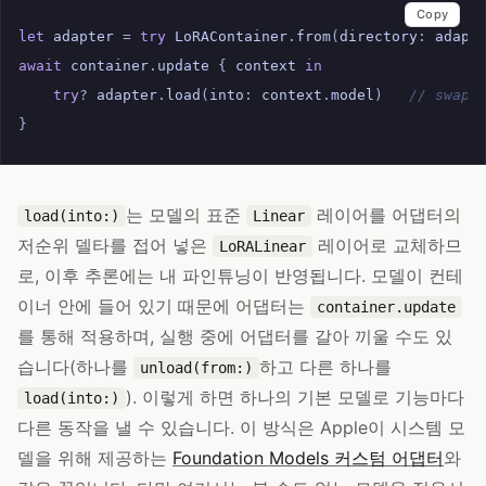
Copy
let
adapter
=
try
LoRAContainer
.
from
(
directory
:
adapt
await
container
.
update
{
context
in
try
?
adapter
.
load
(
into
:
context
.
model
)
// swaps
}
는 모델의 표준
레이어를 어댑터의
load(into:)
Linear
저순위 델타를 접어 넣은
레이어로 교체하므
LoRALinear
로, 이후 추론에는 내 파인튜닝이 반영됩니다. 모델이 컨테
이너 안에 들어 있기 때문에 어댑터는
container.update
를 통해 적용하며, 실행 중에 어댑터를 갈아 끼울 수도 있
습니다(하나를
하고 다른 하나를
unload(from:)
). 이렇게 하면 하나의 기본 모델로 기능마다
load(into:)
다른 동작을 낼 수 있습니다. 이 방식은 Apple이 시스템 모
델을 위해 제공하는
Foundation Models 커스텀 어댑터
와