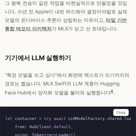
그 왕복 전송이 같은 작업을 비현실적으로 만들었을 것입
니다. 수년 전 Apple이 내린 하드웨어 결정이야말로 실제
모델의 온디바이스 추론이 성립하는 이유이고,
타일 기반
통합 메모리 아키텍처
가 MLX가 딛고 선 토대입니다.
기기에서 LLM 실행하기
“특정 모델을 쓰고 싶다”에서 화면에 텍스트가 뜨기까지의
경로는 짧습니다. MLX Swift의 LLM 계층이 Hugging
4
Face Hub에서 양자화 모델을 불러와 실행합니다
.
Copy
let
container
=
try
await
LLMModelFactory
.
shared
.
load
from
:
HubClient
.
default
,
using
:
TokenizersLoader
(),