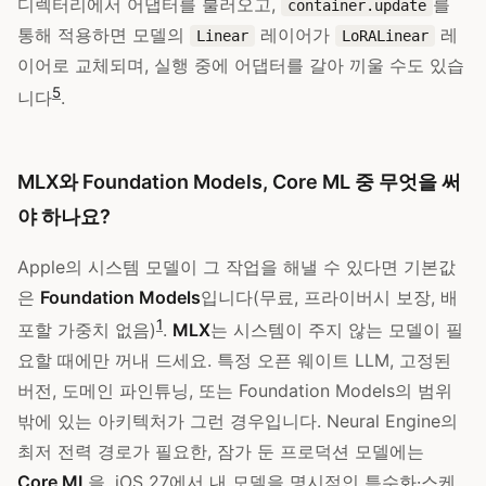
디렉터리에서 어댑터를 불러오고,
를
container.update
통해 적용하면 모델의
레이어가
레
Linear
LoRALinear
이어로 교체되며, 실행 중에 어댑터를 갈아 끼울 수도 있습
5
니다
.
MLX와 Foundation Models, Core ML 중 무엇을 써
야 하나요?
Apple의 시스템 모델이 그 작업을 해낼 수 있다면 기본값
은
Foundation Models
입니다(무료, 프라이버시 보장, 배
1
포할 가중치 없음)
.
MLX
는 시스템이 주지 않는 모델이 필
요할 때에만 꺼내 드세요. 특정 오픈 웨이트 LLM, 고정된
버전, 도메인 파인튜닝, 또는 Foundation Models의 범위
밖에 있는 아키텍처가 그런 경우입니다. Neural Engine의
최저 전력 경로가 필요한, 잠가 둔 프로덕션 모델에는
Core ML
을, iOS 27에서 내 모델을 명시적인 특수화·스케