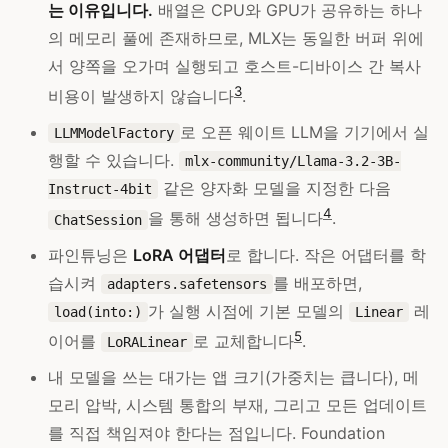
는 이유입니다.
배열은 CPU와 GPU가 공유하는 하나
의 메모리 풀에 존재하므로, MLX는 동일한 버퍼 위에
서 양쪽을 오가며 실행되고 호스트-디바이스 간 복사
3
비용이 발생하지 않습니다
.
로 오픈 웨이트 LLM을 기기에서 실
LLMModelFactory
행할 수 있습니다.
mlx-community/Llama-3.2-3B-
같은 양자화 모델을 지정한 다음
Instruct-4bit
4
을 통해 생성하면 됩니다
.
ChatSession
파인튜닝은
LoRA 어댑터
로 합니다. 작은 어댑터를 학
습시켜
를 배포하면,
adapters.safetensors
가 실행 시점에 기본 모델의
레
load(into:)
Linear
5
이어를
로 교체합니다
.
LoRALinear
내 모델을 쓰는 대가는 앱 크기(가중치는 큽니다), 메
모리 압박, 시스템 통합의 부재, 그리고 모든 업데이트
를 직접 책임져야 한다는 점입니다. Foundation