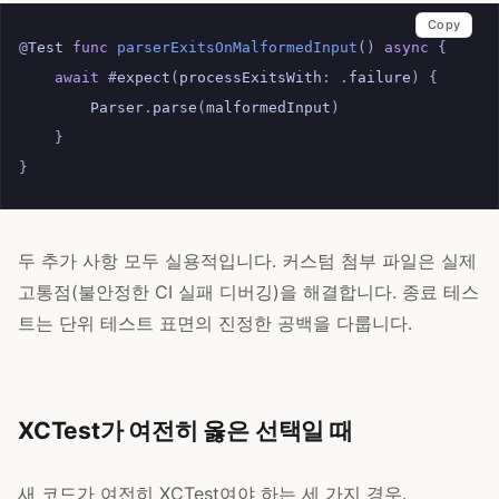
Copy
@
Test
func
parserExitsOnMalformedInput
()
async
{
await
#
expect
(
processExitsWith
:
.
failure
)
{
Parser
.
parse
(
malformedInput
)
}
}
두 추가 사항 모두 실용적입니다. 커스텀 첨부 파일은 실제
고통점(불안정한 CI 실패 디버깅)을 해결합니다. 종료 테스
트는 단위 테스트 표면의 진정한 공백을 다룹니다.
XCTest가 여전히 옳은 선택일 때
새 코드가 여전히 XCTest여야 하는 세 가지 경우.