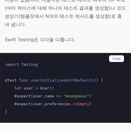
(여러 케이스에 대해 하나의 테스트 결과를 생성함)나 코드
생성기(템플릿에서 N개의 테스트 메서드를 생성함)로 흉
내 냅니다.
Swift Testing은 각각을 다룹니다.
Copy
import
Testing
@
Test
func
userInitializesWithDefaults
()
{
let
user
=
User
()
#
expect
(
user
.
name
==
"Anonymous"
)
#
expect
(
user
.
preferences
.
isEmpty
)
}