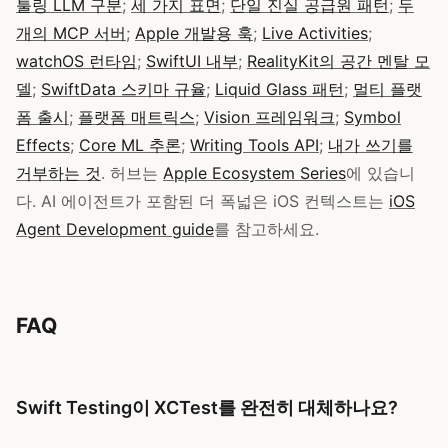
툴링 LLM 구분
;
세 가지 표면
;
단일 진실 공급원 패턴
;
두
개의 MCP 서버
;
Apple 개발용 훅
;
Live Activities
;
watchOS 런타임
;
SwiftUI 내부
;
RealityKit의 공간 멘탈 모
델
;
SwiftData 스키마 규율
;
Liquid Glass 패턴
;
멀티 플랫
폼 출시
;
플랫폼 매트릭스
;
Vision 프레임워크
;
Symbol
Effects
;
Core ML 추론
;
Writing Tools API
;
내가 쓰기를
거부하는 것
. 허브는
Apple Ecosystem Series
에 있습니
다. AI 에이전트가 포함된 더 폭넓은 iOS 컨텍스트는
iOS
Agent Development guide
를 참고하세요.
FAQ
Swift Testing이 XCTest를 완전히 대체하나요?