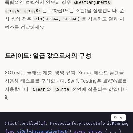
독립적인 컬렉션인 인수의 경우
@Test(arguments:
는 교차곱(모든 조합)을 실행합니다. 순
arrayA, arrayB)
차 쌍의 경우
를 사용하고 결과 시
zip(arrayA, arrayB)
퀀스를 전달하세요.
트레이트: 일급 값으로서의 구성
XCTest는 클래스 계층, 명명 규칙, Xcode 테스트 플랜을
사용해 테스트를 구성합니다. Swift Testing은
트레이트
를
사용합니다.
와
선언에 적용되는 값입니다
@Test
@Suite
5
.
Copy
@
Test
(.
enabled
(
if
:
ProcessInfo
.
processInfo
.
isRunningO
func
ciOnlyIntegrationTest
()
async
throws
{
...
}