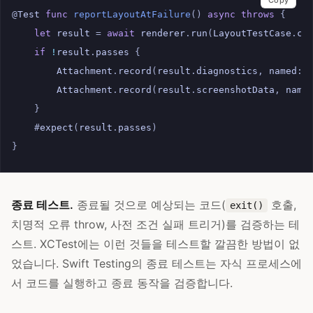
@
Test
func
reportLayoutAtFailure
()
async
throws
{
let
result
=
await
renderer
.
run
(
LayoutTestCase
.
co
if
!
result
.
passes
{
Attachment
.
record
(
result
.
diagnostics
,
named
:
Attachment
.
record
(
result
.
screenshotData
,
name
}
#
expect
(
result
.
passes
)
}
종료 테스트.
종료될 것으로 예상되는 코드(
호출,
exit()
치명적 오류 throw, 사전 조건 실패 트리거)를 검증하는 테
스트. XCTest에는 이런 것들을 테스트할 깔끔한 방법이 없
었습니다. Swift Testing의 종료 테스트는 자식 프로세스에
서 코드를 실행하고 종료 동작을 검증합니다.