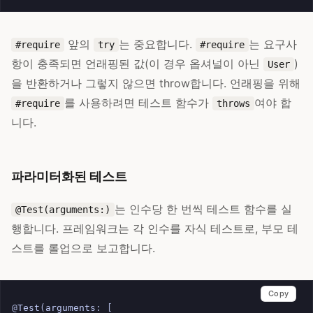
앞의
는 중요합니다.
는 요구사
#require
try
#require
항이 충족되면 언래핑된 값(이 경우 옵셔널이 아닌
)
User
을 반환하거나 그렇지 않으면 throw합니다. 언래핑을 위해
를 사용하려면 테스트 함수가
여야 합
#require
throws
니다.
파라미터화된 테스트
는 인수당 한 번씩 테스트 함수를 실
@Test(arguments:)
행합니다. 프레임워크는 각 인수를 자식 테스트로, 부모 테
스트를 롤업으로 보고합니다.
Copy
@
Test
(
arguments
:
[