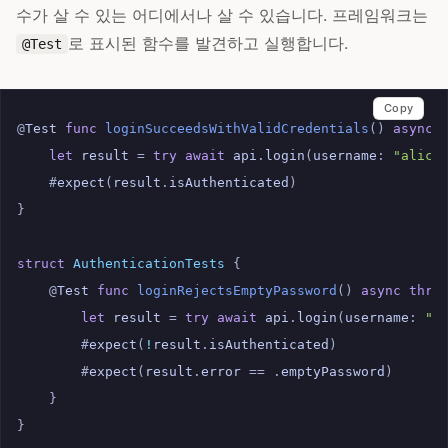
수가 살 수 있는 어디에서나 살 수 있습니다. 프레임워크는
로 표시된 함수를 발견하고 실행합니다.
@Test
Copy
@
Test
func
loginSucceedsWithValidCredentials
()
async
let
result
=
try
await
api
.
login
(
username
:
"alice
#
expect
(
result
.
isAuthenticated
)
}
struct
AuthenticationTests
{
@
Test
func
loginRejectsEmptyPassword
()
async
thro
let
result
=
try
await
api
.
login
(
username
:
"a
#
expect
(
!
result
.
isAuthenticated
)
#
expect
(
result
.
error
==
.
emptyPassword
)
}
}