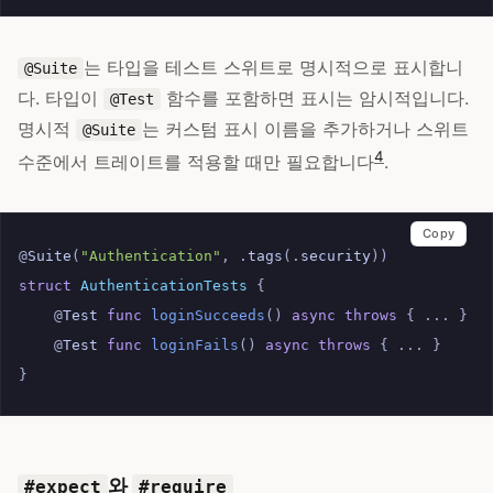
는 타입을 테스트 스위트로 명시적으로 표시합니
@Suite
다. 타입이
함수를 포함하면 표시는 암시적입니다.
@Test
명시적
는 커스텀 표시 이름을 추가하거나 스위트
@Suite
4
수준에서 트레이트를 적용할 때만 필요합니다
.
Copy
@
Suite
(
"Authentication"
,
.
tags
(.
security
))
struct
AuthenticationTests
{
@
Test
func
loginSucceeds
()
async
throws
{
...
}
@
Test
func
loginFails
()
async
throws
{
...
}
}
와
#expect
#require