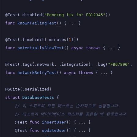
@
Test
(.
disabled
(
"Pending fix for FB12345"
))
func
knownFailingTest
()
{
...
}
@
Test
(.
timeLimit
(.
minutes
(
1
)))
func
potentiallySlowTest
()
async
throws
{
...
}
@
Test
(.
tags
(.
network
,
.
integration
),
.
bug
(
"FB67890"
,
func
networkRetryTest
()
async
throws
{
...
}
@
Suite
(.
serialized
)
struct
DatabaseTests
{
// 이 스위트의 모든 테스트는 순차적으로 실행됩니다.
// 테스트가 데이터베이스 픽스처를 공유할 때 유용합니다.
@
Test
func
insertUser
()
{
...
}
@
Test
func
updateUser
()
{
...
}