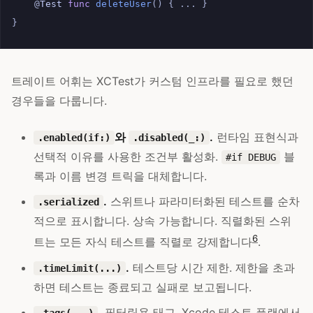
@
Test
func
deleteUser
()
{
...
}
}
트레이트 어휘는 XCTest가 커스텀 인프라를 필요로 했던
경우들을 다룹니다.
와
.
런타임 표현식과
.enabled(if:)
.disabled(_:)
선택적 이유를 사용한 조건부 활성화.
블
#if DEBUG
록과 이름 변경 트릭을 대체합니다.
.
스위트나 파라미터화된 테스트를 순차
.serialized
적으로 표시합니다. 상속 가능합니다. 직렬화된 스위
6
트는 모든 자식 테스트를 직렬로 강제합니다
.
.
테스트당 시간 제한. 제한을 초과
.timeLimit(...)
하면 테스트는 종료되고 실패로 보고됩니다.
.
필터링용 태그. Xcode 테스트 플랜에서
.tags(...)