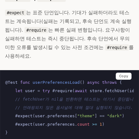
는 표준 단언입니다. 기대가 실패하더라도 테스
#expect
트는 계속됩니다(실패는 기록되고, 후속 단언도 계속 실행
됩니다).
는 빠른 실패 변형입니다. 요구사항이
#require
실패하면 테스트는 즉시 중단됩니다. 후속 단언에서 무의
미한 오류를 발생시킬 수 있는 사전 조건에는
를
#require
사용하세요.
Copy
@
Test
func
userPreferencesLoad
()
async
throws
{
let
user
=
try
#
require
(
await
store
.
fetchUser
(
id
:
// fetchUser가 nil을 반환하면 테스트는 여기서 중단됩니다
// 언래핑되지 않은 옵셔널에 대해 절대 실행되지 않습니다.
#
expect
(
user
.
preferences
[
"theme"
]
==
"dark"
)
#
expect
(
user
.
preferences
.
count
>=
1
)
}