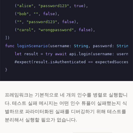
(
"alice"
,
"password123"
,
true
),
(
"bob"
,
""
,
false
),
(
""
,
"password123"
,
false
),
(
"carol"
,
"wrongpassword"
,
false
),
])
func
loginScenario
(
username
:
String
,
password
:
String
let
result
=
try
await
api
.
login
(
username
:
userna
#
expect
(
result
.
isAuthenticated
==
expectedSuccess
}
프레임워크는 기본적으로 네 개의 인수를 병렬로 실행합니
다. 테스트 실패 메시지는 어떤 인수 튜플이 실패했는지 식
별하므로 파라미터화된 실패를 디버깅하기 위해 테스트를
분리해서 실행할 필요가 없습니다.