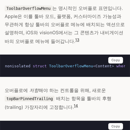
는 명시적인 오버플로 표면입니다.
ToolbarOverflowMenu
Apple은 이를 툴바 모드, 플랫폼, 커스터마이즈 가능성과
무관하게 항상 툴바의 오버플로 메뉴에 배치되는 액션으로
설명하며, iOS와 visionOS에서는 그 콘텐츠가 내비게이션
13
바의 오버플로 메뉴에 들어갑니다.
Copy
nonisolated
struct
ToolbarOverflowMenu
<
Content
>
where
오버플로에
저항
해야 하는 컨트롤을 위해, 새로운
배치는 항목을 툴바의 후행
topBarPinnedTrailing
14
(trailing) 가장자리에 고정합니다.
Copy