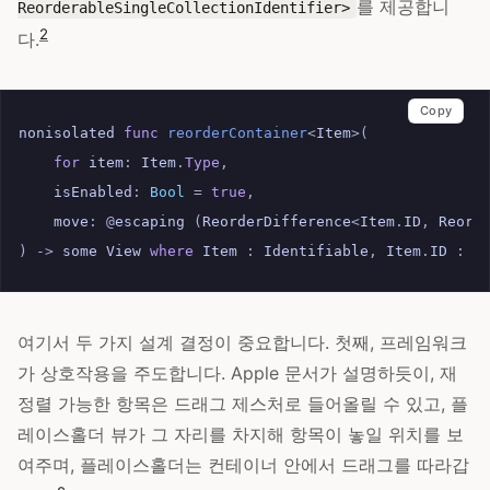
를 제공합니
ReorderableSingleCollectionIdentifier>
2
다.
Copy
nonisolated
func
reorderContainer
<
Item
>(
for
item
:
Item
.
Type
,
isEnabled
:
Bool
=
true
,
move
:
@
escaping
(
ReorderDifference
<
Item
.
ID
,
Reord
)
->
some
View
where
Item
:
Identifiable
,
Item
.
ID
:
S
여기서 두 가지 설계 결정이 중요합니다. 첫째, 프레임워크
가 상호작용을 주도합니다. Apple 문서가 설명하듯이, 재
정렬 가능한 항목은 드래그 제스처로 들어올릴 수 있고, 플
레이스홀더 뷰가 그 자리를 차지해 항목이 놓일 위치를 보
여주며, 플레이스홀더는 컨테이너 안에서 드래그를 따라갑