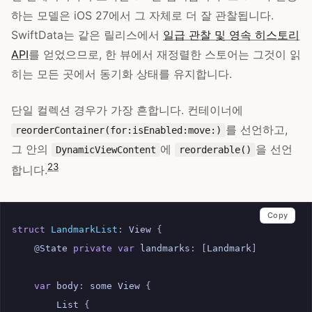
하는 모델은 iOS 27에서 그 자체로 더 잘 관찰됩니다.
SwiftData는 같은 릴리스에서
일급 관찰 및 영속 히스토리
API
를 얻었으므로, 한 뷰에서 재정렬한 스토어는 그것이 읽
히는 모든 곳에서 동기화 상태를 유지합니다.
단일 컬렉션 경우가 가장 흔합니다. 컨테이너에
를 선언하고,
reorderContainer(for:isEnabled:move:)
그 안의
에
을 선언
DynamicViewContent
reorderable()
2
3
합니다.
Copy
struct
LandmarkList
:
View
{
@
State
private
var
landmarks
:
[
Landmark
]
var
body
:
some
View
{
List
{