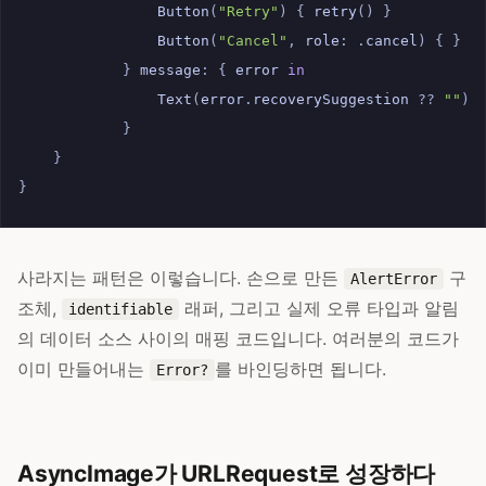
Button
(
"Retry"
)
{
retry
()
}
Button
(
"Cancel"
,
role
:
.
cancel
)
{
}
}
message
:
{
error
in
Text
(
error
.
recoverySuggestion
??
""
)
}
}
}
사라지는 패턴은 이렇습니다. 손으로 만든
구
AlertError
조체,
래퍼, 그리고 실제 오류 타입과 알림
identifiable
의 데이터 소스 사이의 매핑 코드입니다. 여러분의 코드가
이미 만들어내는
를 바인딩하면 됩니다.
Error?
AsyncImage가 URLRequest로 성장하다