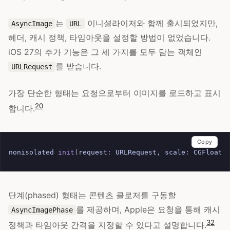
는
이니셜라이저와 함께 출시되었지만,
AsyncImage
URL
헤더, 캐시 정책, 타임아웃을 설정할 방법이 없었습니다.
iOS 27의 추가 기능은 그 세 가지를 모두 담는 객체인
를 받습니다.
URLRequest
가장 단순한 형태는 요청으로부터 이미지를 로드하고 표시
20
합니다.
Copy
nonisolated
init
(
request
:
URLRequest
,
scale
:
CGFloat
단계(phased) 형태는 콘텐츠 클로저를 구동할
를 제공하며, Apple은 요청을 통해 캐시
AsyncImagePhase
32
정책과 타임아웃 간격을 지정할 수 있다고 설명합니다.