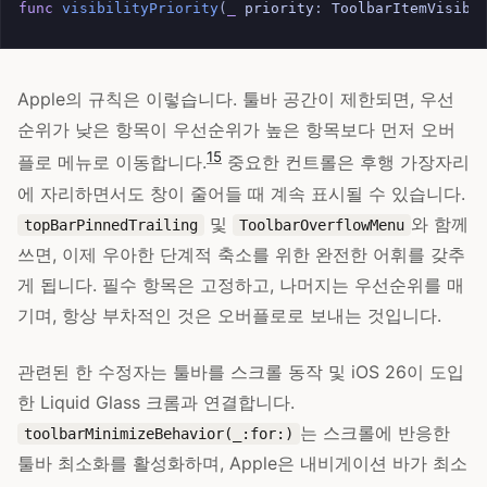
func
visibilityPriority
(
_
priority
:
ToolbarItemVisibi
Apple의 규칙은 이렇습니다. 툴바 공간이 제한되면, 우선
순위가 낮은 항목이 우선순위가 높은 항목보다 먼저 오버
15
플로 메뉴로 이동합니다.
중요한 컨트롤은 후행 가장자리
에 자리하면서도 창이 줄어들 때 계속 표시될 수 있습니다.
및
와 함께
topBarPinnedTrailing
ToolbarOverflowMenu
쓰면, 이제 우아한 단계적 축소를 위한 완전한 어휘를 갖추
게 됩니다. 필수 항목은 고정하고, 나머지는 우선순위를 매
기며, 항상 부차적인 것은 오버플로로 보내는 것입니다.
관련된 한 수정자는 툴바를 스크롤 동작 및 iOS 26이 도입
한 Liquid Glass 크롬과 연결합니다.
는 스크롤에 반응한
toolbarMinimizeBehavior(_:for:)
툴바 최소화를 활성화하며, Apple은 내비게이션 바가 최소