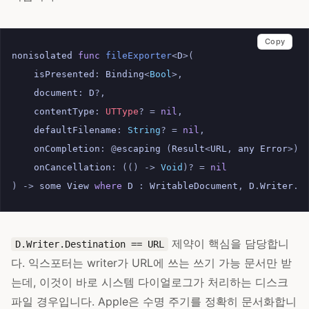
Copy
nonisolated
func
fileExporter
<
D
>(
isPresented
:
Binding
<
Bool
>,
document
:
D
?,
contentType
:
UTType
?
=
nil
,
defaultFilename
:
String
?
=
nil
,
onCompletion
:
@
escaping
(
Result
<
URL
,
any
Error
>)
onCancellation
:
(()
->
Void
)?
=
nil
)
->
some
View
where
D
:
WritableDocument
,
D
.
Writer
.
D
제약이 핵심을 담당합니
D.Writer.Destination == URL
다. 익스포터는 writer가 URL에 쓰는 쓰기 가능 문서만 받
는데, 이것이 바로 시스템 다이얼로그가 처리하는 디스크
파일 경우입니다. Apple은 수명 주기를 정확히 문서화합니