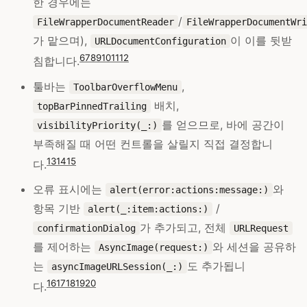
한 경우에는
/
FileWrapperDocumentReader
FileWrapperDocumentWri
가 맡으며),
이 이를 뒷받
URLDocumentConfiguration
6
7
8
9
10
11
12
침합니다.
툴바는
,
ToolbarOverflowMenu
배치,
topBarPinnedTrailing
를 얻으므로, 바에 공간이
visibilityPriority(_:)
부족해질 때 어떤 컨트롤을 살릴지 직접 결정합니
13
14
15
다.
오류 표시에는
와
alert(error:actions:message:)
항목 기반
/
alert(_:item:actions:)
가 추가되고, 전체
confirmationDialog
URLRequest
를 제어하는
와 세션을 공유하
AsyncImage(request:)
는
도 추가됩니
asyncImageURLSession(_:)
16
17
18
19
20
다.