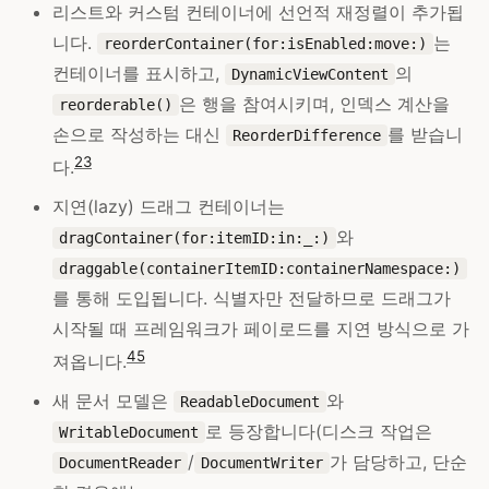
리스트와 커스텀 컨테이너에 선언적 재정렬이 추가됩
니다.
는
reorderContainer(for:isEnabled:move:)
컨테이너를 표시하고,
의
DynamicViewContent
은 행을 참여시키며, 인덱스 계산을
reorderable()
손으로 작성하는 대신
를 받습니
ReorderDifference
2
3
다.
지연(lazy) 드래그 컨테이너는
와
dragContainer(for:itemID:in:_:)
draggable(containerItemID:containerNamespace:)
를 통해 도입됩니다. 식별자만 전달하므로 드래그가
시작될 때 프레임워크가 페이로드를 지연 방식으로 가
4
5
져옵니다.
새 문서 모델은
와
ReadableDocument
로 등장합니다(디스크 작업은
WritableDocument
/
가 담당하고, 단순
DocumentReader
DocumentWriter