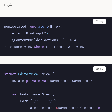
19
다.
Copy
nonisolated
func
alert
<
E
,
A
>(
error
:
Binding
<
E
?
>
,
@
ContentBuilder
actions
:
()
->
A
)
->
some
View
where
E
:
Error
,
A
:
View
Copy
struct
EditorView
:
View
{
@
State
private
var
saveError
:
SaveError
?
var
body
:
some
View
{
Form
{
/* ... */
}
.
alert
(
error
:
$
saveError
)
{
error
in