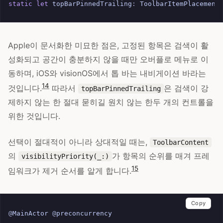
static
let
topBarPinnedTrailing
:
ToolbarItemPlacement
Apple이 문서화한 미묘한 점은, 고정된 항목은 검색이 활
성화되고 공간이 충분하지 않을 때만 오버플로 메뉴로 이
동하며, iOS와 visionOS에서 톱 바는 내비게이션 바라는
14
것입니다.
따라서
은 검색이 강
topBarPinnedTrailing
제하지 않는 한 절대 묻히길 원치 않는 한두 개의 컨트롤을
위한 것입니다.
선택이 절대적이 아니라 상대적일 때는,
ToolbarContent
의
가 항목의 순위를 매겨 프레
visibilityPriority(_:)
15
임워크가 제거 순서를 알게 합니다.
Copy
@
MainActor
@
preconcurrency