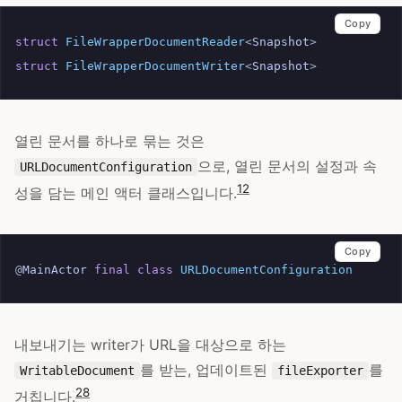
Copy
struct
FileWrapperDocumentReader
<
Snapshot
>
struct
FileWrapperDocumentWriter
<
Snapshot
>
열린 문서를 하나로 묶는 것은
으로, 열린 문서의 설정과 속
URLDocumentConfiguration
12
성을 담는 메인 액터 클래스입니다.
Copy
@
MainActor
final
class
URLDocumentConfiguration
내보내기는 writer가 URL을 대상으로 하는
를 받는, 업데이트된
를
WritableDocument
fileExporter
28
거칩니다.