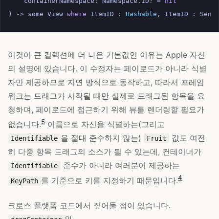
containerNamespace
:
Namespace
.
ID
?
=
nil
)
->
some
View
where
ItemID
:
Hashable
,
ItemID
:
Send
이것이 큰 컬렉션에 더 나은 기본값인 이유는 Apple 자신
의 설명에 있습니다. 이 수정자는 페이로드가 아니라 식별
자만 제공하므로 지연 방식으로 동작하고, 따라서 프레임
워크는 드래그가 시작될 때만 실제로 드래그된 항목을 요
청하며, 페이로드에 접근하기 위해 뷰를 렌더링할 필요가
5
없습니다.
이름으로 자신을 식별하는(그리고
을 절대 준수하지 않는)
값도 여전
Identifiable
Fruit
히 다중 항목 드래그의 소스가 될 수 있는데, 컨테이너가
준수가 아니라 여러분이 제공하는
Identifiable
4
를 기준으로 키를 지정하기 때문입니다.
KeyPath
크로스 플랫폼 코드에서 짚어둘 점이 있습니다.