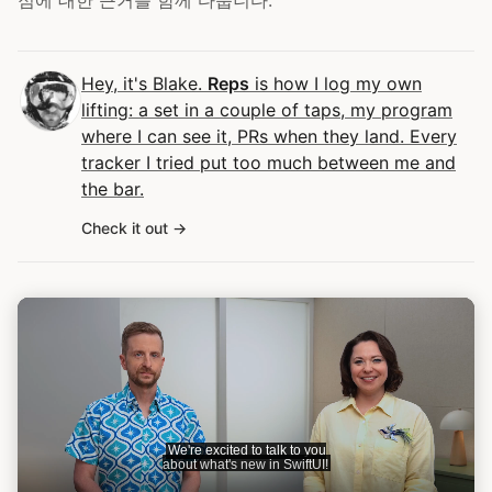
점에 대한 근거를 함께 다룹니다.
Hey, it's Blake.
Reps
is how I log my own
lifting: a set in a couple of taps, my program
where I can see it, PRs when they land. Every
tracker I tried put too much between me and
the bar.
Check it out