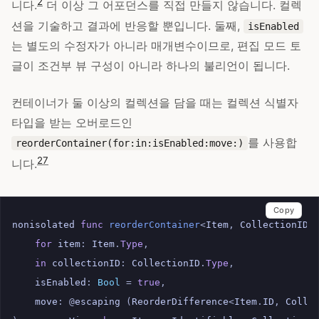
2
니다.
더 이상 그 어포던스를 직접 만들지 않습니다. 컬렉
션을 기술하고 결과에 반응할 뿐입니다. 둘째,
isEnabled
는 별도의 수정자가 아니라 매개변수이므로, 편집 모드 토
글이 조건부 뷰 구성이 아니라 하나의 불리언이 됩니다.
컨테이너가 둘 이상의 컬렉션을 담을 때는 컬렉션 식별자
타입을 받는 오버로드인
를 사용합
reorderContainer(for:in:isEnabled:move:)
27
니다.
Copy
nonisolated
func
reorderContainer
<
Item
,
CollectionID
>
for
item
:
Item
.
Type
,
in
collectionID
:
CollectionID
.
Type
,
isEnabled
:
Bool
=
true
,
move
:
@
escaping
(
ReorderDifference
<
Item
.
ID
,
Colle