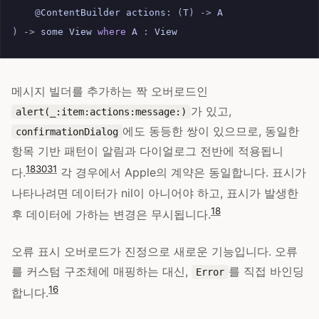
@
ContentBuilder
actions
:
(
T
)
->
A
)
->
some
View
where
A
:
View
메시지 빌더를 추가하는 짝 오버로드인
가 있고,
alert(_:item:actions:message:)
에도 동등한 쌍이 있으므로, 동일한
confirmationDialog
항목 기반 패턴이 알림과 다이얼로그 전반에 적용됩니
18
30
31
다.
각 경우에서 Apple의 계약은 동일합니다. 표시가
나타나려면 데이터가 nil이 아니어야 하고, 표시가 발생한
18
후 데이터에 가하는 변경은 무시됩니다.
오류 표시 오버로드가 진정으로 새로운 기능입니다. 오류
를 커스텀 구조체에 매핑하는 대신,
를 직접 바인딩
Error
16
합니다.