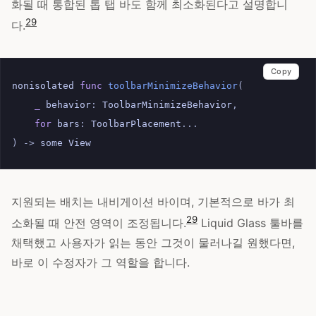
화될 때 통합된 톱 탭 바도 함께 최소화된다고 설명합니
29
다.
Copy
nonisolated
func
toolbarMinimizeBehavior
(
_
behavior
:
ToolbarMinimizeBehavior
,
for
bars
:
ToolbarPlacement
...
)
->
some
View
지원되는 배치는 내비게이션 바이며, 기본적으로 바가 최
29
소화될 때 안전 영역이 조정됩니다.
Liquid Glass 툴바를
채택했고 사용자가 읽는 동안 그것이 물러나길 원했다면,
바로 이 수정자가 그 역할을 합니다.