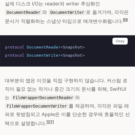
실제 디스크 I/O는 reader와 writer 추상화인
와
로 옮겨가며, 각각은
DocumentReader
DocumentWriter
8
9
문서가 직렬화하는 스냅샷 타입으로 매개변수화됩니다.
Copy
protocol
DocumentReader
<
Snapshot
>
protocol
DocumentWriter
<
Snapshot
>
대부분의 앱은 이것을 직접 구현하지 않습니다. 커스텀 로
직이 필요 없는 작거나 중간 크기의 문서를 위해, SwiftUI
는
와
FileWrapperDocumentReader
를 제공하며, 각각은 파일 래
FileWrapperDocumentWriter
퍼로 뒷받침되고 Apple은 이를 단순한 경우에 효율적인 선
10
11
택으로 설명합니다.