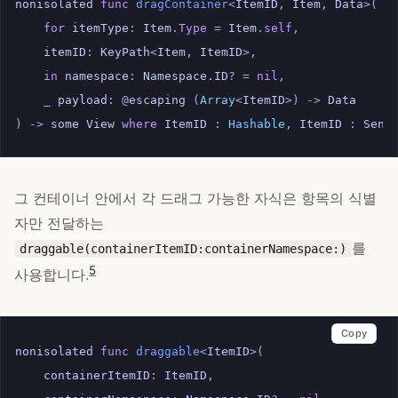
nonisolated
func
dragContainer
<
ItemID
,
Item
,
Data
>(
for
itemType
:
Item
.
Type
=
Item
.
self
,
itemID
:
KeyPath
<
Item
,
ItemID
>,
in
namespace
:
Namespace
.
ID
?
=
nil
,
_
payload
:
@
escaping
(
Array
<
ItemID
>)
->
Data
)
->
some
View
where
ItemID
:
Hashable
,
ItemID
:
Send
그 컨테이너 안에서 각 드래그 가능한 자식은 항목의 식별
자만 전달하는
를
draggable(containerItemID:containerNamespace:)
5
사용합니다.
Copy
nonisolated
func
draggable
<
ItemID
>(
containerItemID
:
ItemID
,