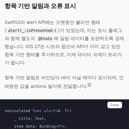
항목 기반 알림과 오류 표시
SwiftUI의 alert API에는 오랫동안 불리언 형태
(
)가 있었는데, 이는 표시 플래그
alert(_:isPresented:)
와 함께 별도의
에 알림 데이터를 보관하도록 강제
@State
했습니다. iOS 27은 시트와 팝오버 API가 이미 갖고 있던
항목 기반 형태를 추가하므로, 이제 데이터
자체
가 트리거
가 됩니다.
항목 기반 알림은 바인딩이 nil이 아닐 때마다 표시되며, 언
17
래핑된 값을 actions 빌더에 전달합니다.
Copy
nonisolated
func
alert
<
A
,
T
>(
_
title
:
Text
,
item
data
:
Binding
<
T
?
>
,