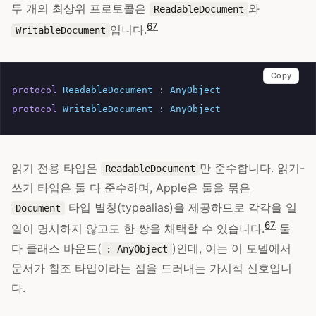
두 개의 최상위 프로토콜은
와
ReadableDocument
6
7
입니다.
WritableDocument
Copy
protocol
ReadableDocument
:
AnyObject
protocol
WritableDocument
:
AnyObject
읽기 전용 타입은
만 준수합니다. 읽기-
ReadableDocument
쓰기 타입은 둘 다 준수하며, Apple은 둘을 묶은
타입 별칭(typealias)을 제공하므로 각각을 일
Document
6
7
일이 명시하지 않고도 한 쌍을 채택할 수 있습니다.
둘
다 클래스 바운드(
)인데, 이는 이 모델에서
: AnyObject
문서가 참조 타입이라는 점을 드러내는 가시적 신호입니
다.