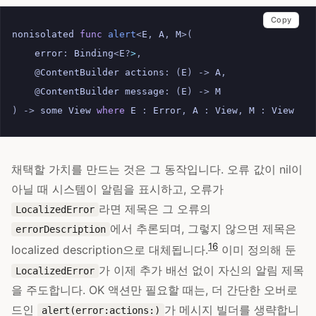
Copy
nonisolated
func
alert
<
E
,
A
,
M
>(
error
:
Binding
<
E
?
>
,
@
ContentBuilder
actions
:
(
E
)
->
A
,
@
ContentBuilder
message
:
(
E
)
->
M
)
->
some
View
where
E
:
Error
,
A
:
View
,
M
:
View
채택할 가치를 만드는 것은 그 동작입니다. 오류 값이 nil이
아닐 때 시스템이 알림을 표시하고, 오류가
라면 제목은 그 오류의
LocalizedError
에서 추론되며, 그렇지 않으면 제목은
errorDescription
16
localized description으로 대체됩니다.
이미 정의해 둔
가 이제 추가 배선 없이 자신의 알림 제목
LocalizedError
을 주도합니다. OK 액션만 필요할 때는, 더 간단한 오버로
드인
가 메시지 빌더를 생략합니
alert(error:actions:)