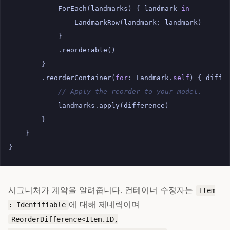
ForEach
(
landmarks
)
{
landmark
in
LandmarkRow
(
landmark
:
landmark
)
}
.
reorderable
()
}
.
reorderContainer
(
for
:
Landmark
.
self
)
{
diffe
// Apply the reorder to your model.
landmarks
.
apply
(
difference
)
}
}
}
시그니처가 계약을 알려줍니다. 컨테이너 수정자는
Item
에 대해 제네릭이며
: Identifiable
ReorderDifference<Item.ID,