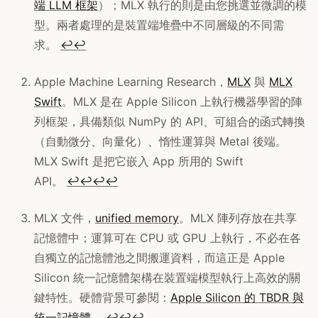
端 LLM 框架
）；MLX 執行的則是由您挑選並微調的模
型。兩者處理的是裝置端堆疊中不同層級的不同需
求。
↩
↩
Apple Machine Learning Research，
MLX
與
MLX
Swift
。MLX 是在 Apple Silicon 上執行機器學習的陣
列框架，具備類似 NumPy 的 API、可組合的函式轉換
（自動微分、向量化）、惰性運算與 Metal 後端。
MLX Swift 是把它嵌入 App 所用的 Swift
API。
↩
↩
↩
↩
MLX 文件，
unified memory
。MLX 陣列存放在共享
記憶體中；運算可在 CPU 或 GPU 上執行，不必在各
自獨立的記憶體池之間搬運資料，而這正是 Apple
Silicon 統一記憶體架構在裝置端模型執行上高效的關
鍵特性。硬體背景可參閱：
Apple Silicon 的 TBDR 與
統一記憶體
。
↩
↩
↩