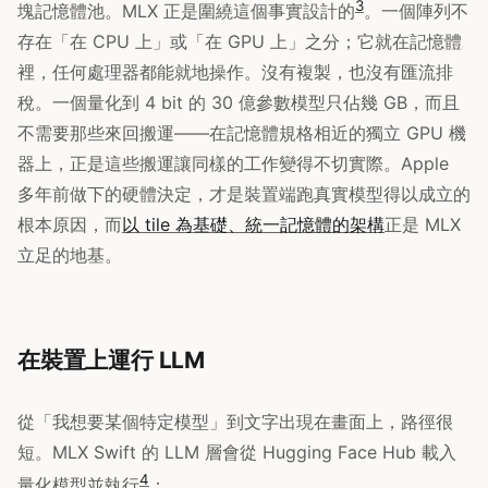
3
塊記憶體池。MLX 正是圍繞這個事實設計的
。一個陣列不
存在「在 CPU 上」或「在 GPU 上」之分；它就在記憶體
裡，任何處理器都能就地操作。沒有複製，也沒有匯流排
稅。一個量化到 4 bit 的 30 億參數模型只佔幾 GB，而且
不需要那些來回搬運——在記憶體規格相近的獨立 GPU 機
器上，正是這些搬運讓同樣的工作變得不切實際。Apple
多年前做下的硬體決定，才是裝置端跑真實模型得以成立的
根本原因，而
以 tile 為基礎、統一記憶體的架構
正是 MLX
立足的地基。
在裝置上運行 LLM
從「我想要某個特定模型」到文字出現在畫面上，路徑很
短。MLX Swift 的 LLM 層會從 Hugging Face Hub 載入
4
量化模型並執行
：