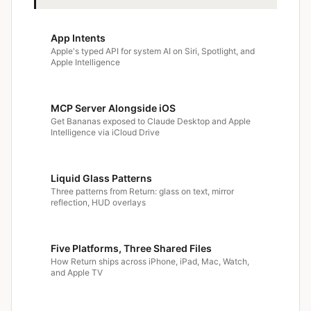
App Intents
Apple's typed API for system AI on Siri, Spotlight, and
Apple Intelligence
MCP Server Alongside iOS
Get Bananas exposed to Claude Desktop and Apple
Intelligence via iCloud Drive
Liquid Glass Patterns
Three patterns from Return: glass on text, mirror
reflection, HUD overlays
Five Platforms, Three Shared Files
How Return ships across iPhone, iPad, Mac, Watch,
and Apple TV