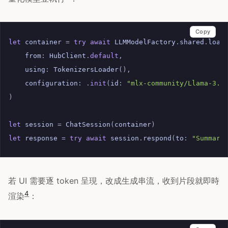
Copy
let
container
=
try
await
LLMModelFactory
.
shared
.
load
from
:
HubClient
.
default
,
using
:
TokenizersLoader
(),
configuration
:
.
init
(
id
:
"mlx-community/Llama-3.2
)
let
session
=
ChatSession
(
container
)
let
response
=
try
await
session
.
respond
(
to
:
"Summari
若 UI 需要逐 token 呈現，改成生成串流，收到片段就即時
4
渲染
：