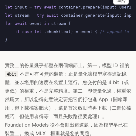
Copy
let
input
=
try
await
container
.
prepare
(
input
:
UserIn
let
stream
=
try
await
container
.
generate
(
input
:
inpu
for
await
event
in
stream
{
if
case
let
.
chunk
(
text
)
=
event
{
/* append to U
}
實務上的份量幾乎都壓在兩個細節上。第一，模型 ID 裡的
不是可有可無的裝飾：正是量化讓模型塞得進記憶
4bit
體、並以堪用的速度在裝置上運行。您交付的是 4 bit（或
更低）的權重，不是完整精度。第二，即使量化過，權重依
然龐大，所以您得刻意決定要把它們打包進 App（開箱即
用，但下載檔案肥大），還是首次啟動時再下載（二進位檔
輕巧，但使用者得等，而且失敗路徑要處理）。
Foundation Models 從不會拋出這道題，因為模型早已在
裝置上。換成 MLX，權重就是您的問題。