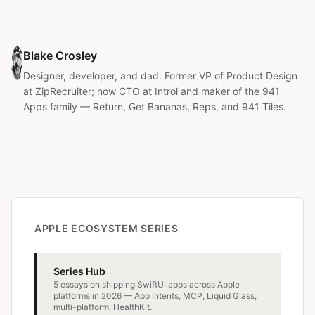
Blake Crosley
Designer, developer, and dad. Former VP of Product Design
at ZipRecruiter; now CTO at Introl and maker of the 941
Apps family — Return, Get Bananas, Reps, and 941 Tiles.
APPLE ECOSYSTEM SERIES
Series Hub
5 essays on shipping SwiftUI apps across Apple
platforms in 2026 — App Intents, MCP, Liquid Glass,
multi-platform, HealthKit.