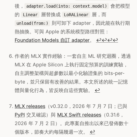
後，
會把模型
adapter.load(into: context.model)
的
層替換成
層，而
Linear
LoRALinear
則可卸下 adapter，因此能在執行期
unload(from:)
熱抽換。可與 Apple 的系統模型路徑對照：
Foundation Models 自訂 adapter
。
↩
↩
↩
↩
作者的 MLX 實作經驗：一套自主 ML 研究迴圈，透過
MLX 在 Apple Silicon 上執行固定預算的訓練實驗，
自主調整架構與超參數以最小化驗證集的 bits-per-
byte，並只保留有改善的結果。本文所述的統一記憶
體與量化行為，皆反映自這些實驗。
↩
MLX releases
（v0.32.0，2026 年 7 月 7 日；已與
PyPI
交叉確認）與
MLX Swift releases
（0.31.6，
2026 年 7 月 2 日）。此專案自推出以來已發佈數十
個版本，節奏大約每隔幾週一次。
↩