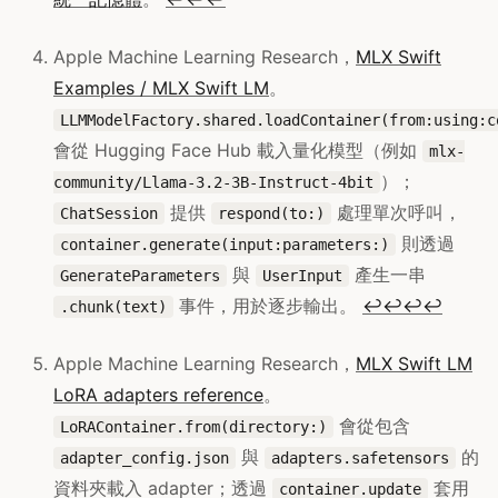
Apple Machine Learning Research，
MLX Swift
Examples / MLX Swift LM
。
LLMModelFactory.shared.loadContainer(from:using:c
會從 Hugging Face Hub 載入量化模型（例如
mlx-
）；
community/Llama-3.2-3B-Instruct-4bit
提供
處理單次呼叫，
ChatSession
respond(to:)
則透過
container.generate(input:parameters:)
與
產生一串
GenerateParameters
UserInput
事件，用於逐步輸出。
↩
↩
↩
↩
.chunk(text)
Apple Machine Learning Research，
MLX Swift LM
LoRA adapters reference
。
會從包含
LoRAContainer.from(directory:)
與
的
adapter_config.json
adapters.safetensors
資料夾載入 adapter；透過
套用
container.update