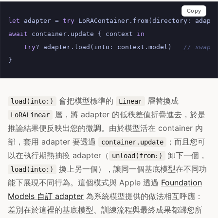
Copy
let
adapter
=
try
LoRAContainer
.
from
(
directory
:
adapt
await
container
.
update
{
context
in
try
?
adapter
.
load
(
into
:
context
.
model
)
// swaps
}
會把模型標準的
層替換成
load(into:)
Linear
層，將 adapter 的低秩差值折疊進去，於是
LoRALinear
推論結果便反映出您的微調。由於模型活在 container 內
部，套用 adapter 要透過
；而且您可
container.update
以在執行期熱抽換 adapter（
卸下一個，
unload(from:)
換上另一個），讓同一個基底模型在不同功
load(into:)
能下展現不同行為。這個模式與 Apple 透過
Foundation
Models 自訂 adapter
為系統模型提供的做法相互呼應：
差別在於這裡的基底模型、訓練流程與最終成果都歸您所