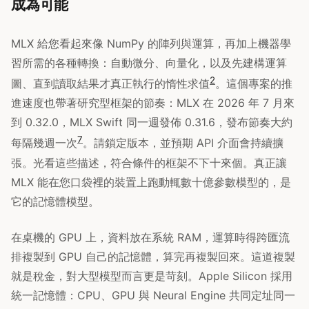
成為可能
MLX 給您看起來像 NumPy 的陣列與運算，再加上機器學
習所需的各種轉換：自動微分、向量化，以及先建構運算
2
圖、直到讀取結果才真正執行的惰性求值
。這個專案的推
進速度也帶著研究型框架的節奏：MLX 在 2026 年 7 月來
到 0.32.0，MLX Swift 同一週發佈 0.31.6，發布節奏大約
7
每隔幾週一次
。請鎖定版本，並預期 API 介面會持續擴
張。光看這些描述，符合條件的框架不下十來個。真正讓
MLX 能在您口袋裡的裝置上跑動輒數十億參數模型的，是
它的記憶體模型。
在桌機的 GPU 上，資料放在系統 RAM，運算時得跨匯流
排複製到 GPU 自己的記憶體，算完再複製回來。這道複製
就是稅金，對大型模型而言更是苛刻。Apple Silicon 採用
統一記憶體：CPU、GPU 與 Neural Engine 共同定址同一