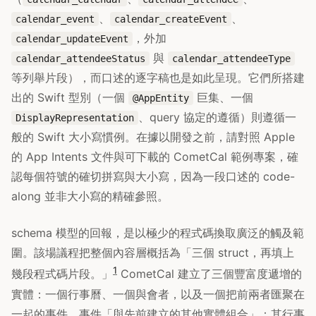
、
、
calendar_event
calendar_createEvent
，外加
calendar_updateEvent
與
calendar_attendeeStatus
calendar_attendeeType
等列舉片段），而口述的逐字稿也是如此呈現。它們所搭建
出的 Swift 型別（一個
巨集、一個
@AppEntity
、query 協定的遵循）則遵循一
DisplayRepresentation
般的 Swift 大小寫慣例。在據以開發之前，請對照 Apple
的 App Intents 文件與可下載的 CometCal 範例專案，確
認每個符號的確切拼寫與大小寫，因為一段口述的 code-
along 並非大小寫的精確參照。
schema 模型的回報，是以極少的程式碼換取廣泛的觸及範
圍。該場議程把整個內容層概括為「三個 struct，再填上
1
幾段程式碼片段。」
CometCal 建立了三個豐富度遞增的
實體：一個行事曆、一個與會者，以及一個把前兩者匯聚在
一起的事件。事件「與先前建立的其他實體組合」：其行事