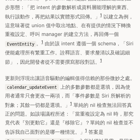
步形態：「把 intent 的參數解析成資料層能理解的東西、
1
執行該動作，再把結果以實體形式回傳。」
以建立為例，
這意味著從 union 值中取出地點、在有提供的情況下轉換
重複設定、呼叫 manager 的建立方法，再回傳一個
1
。
由於該 intent 遵循一個 schema，「Siri
EventEntity
便能處理所有繁重工作。詮釋語言、要求釐清以及確認細
1
節」，因此開發者從不需要撰寫那段對話。
更新則浮現出讓語音驅動的編輯值得信賴的那份微妙之處。
上的多數參數都是選填，因為使
calendar_updateEvent
用者通常只會更改一兩項，而「事件參數是 Siri 所解析的
1
對象；其餘一切都是選填。」
單純的 nil 檢查無法回答真
正的問題。如該場議程所述：「當重複設定為 nil 時，那究
竟代表『別更動它』還是『移除它』？單純的 nil 檢查並不
1
告訴我自己面對的是哪一種情況。」
答案是