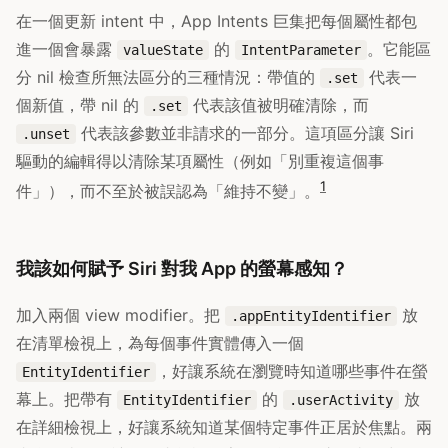
在一個更新 intent 中，App Intents 巨集把每個屬性都包
進一個會暴露
的
。它能區
valueState
IntentParameter
分 nil 檢查所無法區分的三種情況：帶值的
代表一
.set
個新值，帶 nil 的
代表該值被明確清除，而
.set
代表該參數並非請求的一部分。這項區分讓 Siri
.unset
驅動的編輯得以清除某項屬性（例如「別重複這個事
1
件」），而不至於被誤認為「維持不變」。
我該如何賦予 Siri 對我 App 的螢幕感知？
加入兩個 view modifier。把
放
.appEntityIdentifier
在清單檢視上，為每個事件實體傳入一個
，好讓系統在瀏覽時知道哪些事件在螢
EntityIdentifier
幕上。把帶有
的
放
EntityIdentifier
.userActivity
在詳細檢視上，好讓系統知道某個特定事件正居於焦點。兩