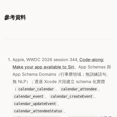
參考資料
Apple, WWDC 2026 session 344,
Code-along:
Make your app available to Siri
。App Schemas 與
App Schema Domains（行事曆領域；無訓練語句、
無 NLP）；透過 Xcode 片段建立 schema 化實體
（
、
、
calendar_calendar
calendar_attendee
、
、
calendar_event
calendar_createEvent
、
calendar_updateEvent
、
calendar_attendeeStatus