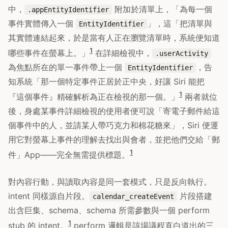
中，
附加於清單上，「為每一個
.appEntityIdentifier
事件實體傳入一個
」，這「把清單與
EntityIdentifier
其實體連結起來，於是當有人正在瀏覽清單時，系統便知道
1
哪些事件在螢幕上。」
在詳細檢視中，
.userActivity
為焦點所在的單一事件帶上一個
，告
EntityIdentifier
知系統「那一個特定事件正居於正中央，好讓 Siri 能把
1
『這個事件』精確解析為正在檢視的那一個。」
兩者就位
後，身處某事件詳細檢視的使用者便可說「寄電子郵件給這
個事件中的人，並請某人帶巧克力和棉花糖來」，Siri 便運
用它對螢幕上事件的理解去找出與會者，並把他們交給「郵
1
件」App——完全無需提供標題。
對內容行動，與讀取內容是同一套模式，只是反向執行。
intent 同樣源自片段。
片段搭建
calendar_createEvent
出含巨集、schema、schema 所需參數與一個 perform
1
stub 的 intent。
perform 邏輯是該場議程直白道出的三