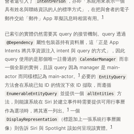
會者還引入了
，亦即「系統用來表示一個
IntentPerson
具有姓名與聯絡資訊的人的標準方式」，在把與會者的電子
1
郵件交給「郵件」App 草擬訊息時相當有用。
已索引的實體仍然需要其 query 的接管機制。query 透過
屬性包裝器持有資料層，這「正是 App
@Dependency
Intents 將共享資源注入 intent 與 query 的方式」，因此
query 使用的是那個唯一註冊過的
而非
CalendarManager
一個全新的實例，且該 query 因為 manager 是 main-
1
actor 而同樣標記為 main-actor。
必要的
EntityQuery
方法會在系統已知 ID 的情況下依 ID 擷取，而遵循
並提供一個
方
EnumerableEntityQuery
allEntities
法，則能讓系統在 Siri 於建立事件時需要提供可用行事曆
1
作為選項時，將其逐一列出。
一個
（標題加上一張系統行事曆圖
DisplayRepresentation
1
像）則告訴 Siri 與 Spotlight 該如何呈現該實體。