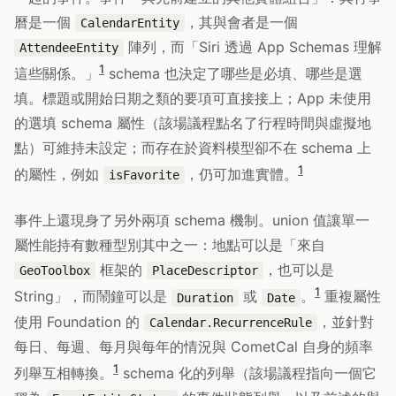
曆是一個
，其與會者是一個
CalendarEntity
陣列，而「Siri 透過 App Schemas 理解
AttendeeEntity
1
這些關係。」
schema 也決定了哪些是必填、哪些是選
填。標題或開始日期之類的要項可直接接上；App 未使用
的選填 schema 屬性（該場議程點名了行程時間與虛擬地
點）可維持未設定；而存在於資料模型卻不在 schema 上
1
的屬性，例如
，仍可加進實體。
isFavorite
事件上還現身了另外兩項 schema 機制。union 值讓單一
屬性能持有數種型別其中之一：地點可以是「來自
框架的
，也可以是
GeoToolbox
PlaceDescriptor
1
String」，而鬧鐘可以是
或
。
重複屬性
Duration
Date
使用 Foundation 的
，並針對
Calendar.RecurrenceRule
每日、每週、每月與每年的情況與 CometCal 自身的頻率
1
列舉互相轉換。
schema 化的列舉（該場議程指向一個它