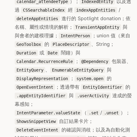
）；
以及透
calendar_attendeeType
IndexedEntity
過
經
/
CSSearchableIndex
indexAppEntities
進行的 Spotlight donation；依
deleteAppEntities
名稱、屬性或情境的解析；
與
TransientAppEntity
與會者的建模理據；
；union 值（來自
IntentPerson
的
、String；
GeoToolbox
PlaceDescriptor
或
鬧鐘）與
Duration
Date
；
包裝器、
Calendar.RecurrenceRule
@Dependency
、
與
EntityQuery
EnumerableEntityQuery
；
的
DisplayRepresentation
system.open
；透過帶有
的
OpenEventIntent
EntityIdentifier
與
達成的螢
.appEntityIdentifier
.userActivity
幕感知；
（
/
）；
IntentParameter.valueState
.set
.unset
自訂結果卡片；
ShowsSnippetView
的確認與消歧；以及為自動化測
DeleteEventIntent