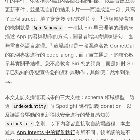
中的事件、依名稱與備註內容回答相關問題、以語音建立與
更新事件，並呈現自訂的結果卡片——而達成這一切，只寫
1
了三個 struct、填了寥寥幾段程式碼片段。
這項轉變背後
的機制就是
：一種以 Siri 早已理解的語彙來
App Schemas
描述 App 內容與動作的方式，開發者端無需訓練語句、也
1
無需自然語言處理。
這場議程是一段圍繞名為 CometCal
的範例專案進行的 code-along，而宇宙主題之下的核心啟
示其實關乎結構。您不必教會 Siri 您的詞彙，而是針對 Siri
早已熟知的形態宣告您的資料與動作，其餘便自然水到渠
成。
本文走訪支撐這項成果的三大支柱：schema 領域模型、透
過
向 Spotlight 進行語義 donation，以
IndexedEntity
及讓語音驅動的更新得以安全進行的螢幕感知與
之別。以下內容皆直接取自該場議程。本主
valueState
題與
App Intents 中的背景執行
有所不同，後者談的是不