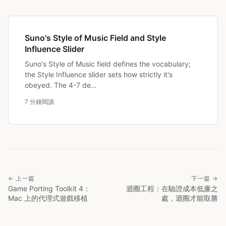
Suno's Style of Music Field and Style
Influence Slider
Suno's Style of Music field defines the vocabulary;
the Style Influence slider sets how strictly it's
obeyed. The 4-7 de…
7 分鐘閱讀
← 上一篇
下一篇 →
Game Porting Toolkit 4：
迴圈工程：在驗證成本低廉之
Mac 上的代理式遊戲移植
處，迴圈才能取勝