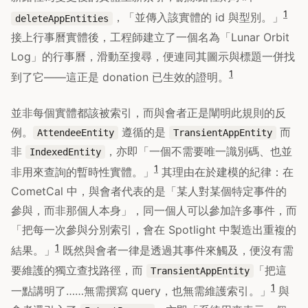
1
，「並傳入該實體的 id 與型別。」
deleteAppEntities
接上行事曆實體後，工程師建立了一個名為「Lunar Orbit
Log」的行事曆，滑動至搜尋，便連同其圖示與標題一併找
1
到了它——這正是 donation 已生效的證明。
並非每個實體都該被索引，而與會者正是闡明此規則的反
例。
遵循的是
而
AttendeeEntity
TransientAppEntity
非
，亦即「一個不需要唯一識別碼、也並
IndexedEntity
1
非用來查詢的暫時性實體。」
其理由在於建模的紀律：在
CometCal 中，與會者代表的是「某人對某個特定事件的
參與，而非那個人本身」，同一個人可以參加許多事件，而
「把每一次參與分別索引，會在 Spotlight 中製造出重複的
1
結果。」
既然與會者一律是透過其事件來觸及，便沒有需
要維護的獨立查找路徑，而
「把這
TransientAppEntity
1
一點講明了……無需撰寫 query，也無需維護索引。」
與