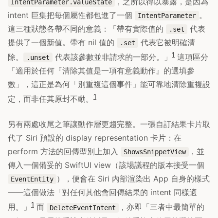
，之所以得以暴露，是因為
IntentParameter.valueState
intent 巨集把每個屬性都包進了一個
。
IntentParameter
這三種狀態各帶不同的意義：「帶有實際值的
代表
.set
提供了一個新值。帶有 nil 值的
代表它被明確清
.set
1
除。
代表該參數並非請求的一部分。」
這項區分
.unset
「適用於任何『清除其值是一項有意義動作』的選填參
數」，這正是為何「別重複這個事件」能可靠地清除重複設
1
定，而非任其原封不動。
另有兩處收尾之筆讓動作層更趨完整。一張自訂結果卡片取
代了 Siri 預設的 display representation 卡片：在
perform 方法的回傳型別上加入
，並
ShowsSnippetView
傳入一個備妥的 SwiftUI view（該場議程的版本接受一個
），便會在 Siri 內部渲染出 App 自身的樣式
EventEntity
——這個做法「對任何其他會回傳結果的 intent 同樣適
1
用。」
而
，亦即「三者中最簡單的
DeleteEventIntent