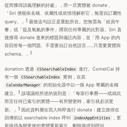
從而獲得語義理解的好處」，而一旦實體被 donate，
「Siri 便能依名稱、依屬性或依情境解析它，無需自訂屬性
1
query。」
最後這句話正是重點所在。您無需為「組員午
餐」或「提及氧氣的事件」撰寫任何專屬的比對器。Siri 直
接搜尋 donate 進來的標題與備註內容，並「用 App 的內
容回答每一個問題。不需要自訂自然語言……只需要實體與
1
schema。」
donation 透過
進行。CometCal 持
CSSearchableIndex
有一個
實例，在其
CSSearchableIndex
的初始化器中以一個 App 專屬的名稱
CalendarManager
1
建立。
該場議程所述的規則是：「每當行事曆——或就此
而言任何已索引的實體——有所變更時，索引就必須更
1
新。」
因此資料層在寫入時即進行 donate：建立路徑在
回傳前以 searchable index 呼叫
，更
indexAppEntities
新路徑為變更後的實體重新索引，刪除路徑則呼叫