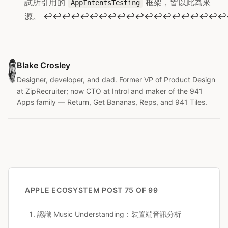
試所引用的
框架，皆以此為來
AppIntentsTesting
源。
↩
↩
↩
↩
↩
↩
↩
↩
↩
↩
↩
↩
↩
↩
↩
↩
↩
↩
↩
↩
Blake Crosley
Designer, developer, and dad. Former VP of Product Design
at ZipRecruiter; now CTO at Introl and maker of the 941
Apps family — Return, Get Bananas, Reps, and 941 Tiles.
APPLE ECOSYSTEM
POST 75 OF 99
認識 Music Understanding：裝置端音訊分析