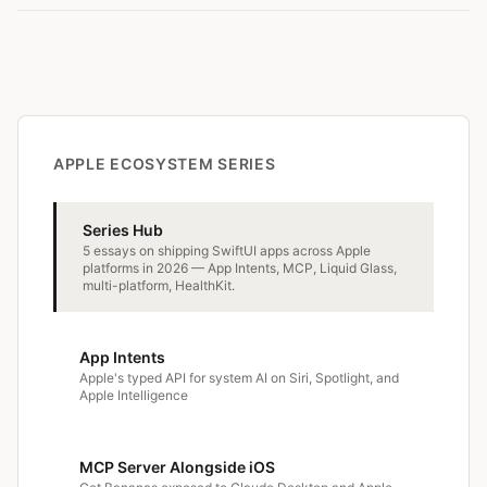
APPLE ECOSYSTEM SERIES
Series Hub
5 essays on shipping SwiftUI apps across Apple
platforms in 2026 — App Intents, MCP, Liquid Glass,
multi-platform, HealthKit.
App Intents
Apple's typed API for system AI on Siri, Spotlight, and
Apple Intelligence
MCP Server Alongside iOS