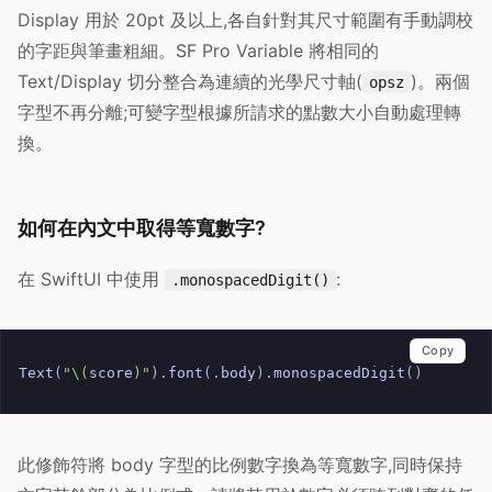
Display 用於 20pt 及以上,各自針對其尺寸範圍有手動調校
的字距與筆畫粗細。SF Pro Variable 將相同的
Text/Display 切分整合為連續的光學尺寸軸(
)。兩個
opsz
字型不再分離;可變字型根據所請求的點數大小自動處理轉
換。
如何在內文中取得等寬數字?
在 SwiftUI 中使用
:
.monospacedDigit()
Copy
Text
(
"
\(
score
)
"
).
font
(.
body
).
monospacedDigit
()
此修飾符將 body 字型的比例數字換為等寬數字,同時保持