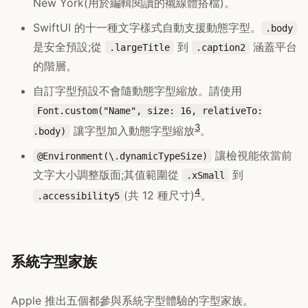
New York(用於編輯閱讀的襯線體搭檔)。
SwiftUI 的十一種文字樣式自動支援動態字型。
.body
是安全預設;從
到
涵蓋平台
.largeTitle
.caption2
的階層。
自訂字型預設不會隨動態字型縮放。請使用
Font.custom("Name", size: 16, relativeTo:
3
讓字型加入動態字型縮放
。
.body)
讓檢視能依當前
@Environment(\.dynamicTypeSize)
文字大小調整版面;其值範圍從
到
.xSmall
4
(共 12 種尺寸)
。
.accessibility5
系統字型家族
Apple 推出五個都參與系統字型體驗的字型家族。