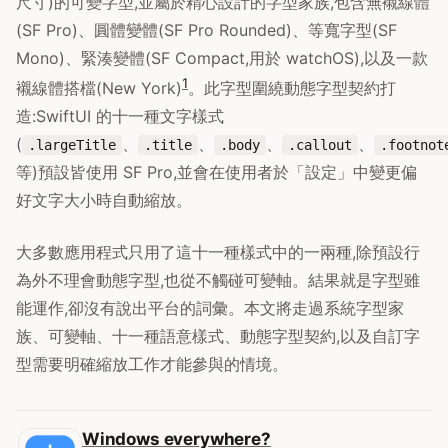
尺寸)的可變字型,並屬於精心設計的字型家族,包含無襯線體
(SF Pro)、圓體變體(SF Pro Rounded)、等寬字型(SF
Mono)、緊湊變體(SF Compact,用於 watchOS),以及一款
1
襯線體搭檔(New York)
。此字型圍繞動態字型契約打
造:SwiftUI 的十一種文字樣式
(
、
、
、
、
.largeTitle
.title
.body
.callout
.footnot
等)預設皆使用 SF Pro,並會在使用者於「設定」中變更偏
好文字大小時自動縮放。
大多數應用程式只用了這十一種樣式中的一兩種,除預設行
為外不理會動態字型,也從不觸碰可變軸。結果就是字型雖
能運作,卻沒有說出平台的詞彙。本文將走過系統字型家
族、可變軸、十一種語意樣式、動態字型契約,以及自訂字
型需要明確縮放工作才能參與的情境。
Windows everywhere?