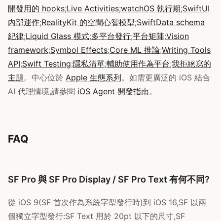
開發用的 hooks
;
Live Activities
;
watchOS 執行期
;
SwiftUI
內部運作
;
RealityKit 的空間心智模型
;
SwiftData schema
紀律
;
Liquid Glass 模式
;
多平台發行
;
平台矩陣
;
Vision
framework
;
Symbol Effects
;
Core ML 推論
;
Writing Tools
API
;
Swift Testing
;
隱私清單
;
輔助使用作為平台
;
我拒絕寫的
主題
。中心位於
Apple 生態系列
。如需更廣泛的 iOS 結合
AI 代理情境,請參閱
iOS Agent 開發指南
。
FAQ
SF Pro 與 SF Pro Display / SF Pro Text 有何不同?
從 iOS 9(SF 首次作為系統字型發行時)到 iOS 16,SF 以兩
個獨立字型發行:SF Text 用於 20pt 以下的尺寸,SF