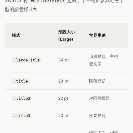
SwiftUI 的
定義了十一種都參與動態字
Font.TextStyle
4
型的語意樣式
:
預設大小
樣式
常見用途
(Large)
頂層標題、主視
34 pt
.largeTitle
覺文字
28 pt
區段標題
.title
22 pt
次區段標題
.title2
20 pt
次要標題
.title3
強調內文、列表