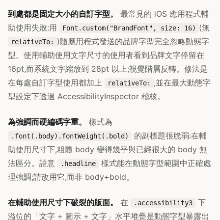
到處都是固定大小的自訂字型。
最常見的 iOS 應用程式輔
助使用失敗:用
(無
Font.custom("BrandFont", size: 16)
)隨應用程式發送的品牌字型完全忽略動態字
relativeTo:
型。使用輔助使用文字尺寸的使用者看到品牌文字停留在
16pt,而系統文字縮放到 28pt 以上;視覺階層反轉。修法是
在每處自訂字型使用都加上
,並在最大動態字
relativeTo:
型設定下透過 AccessibilityInspector 稽核。
為強調而硬編碼字重。
樣式為
的副標題很脆弱:在輔
.font(.body).fontWeight(.bold)
助使用尺寸下,粗體 body 變得幾乎與已經很大的 body 無
法區分。語意
樣式能在動態字型範圍中正確處
.headline
理強調;請改用它,而非 body+bold。
在輔助使用尺寸下破裂的版面。
在
下
.accessibility3
溢位的「文字 + 圖示 + 文字」水平堆疊是動態字型暴露出