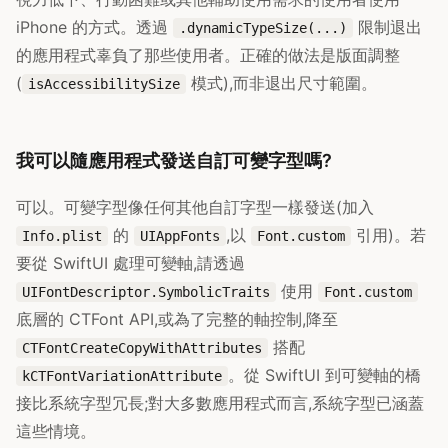
iPhone 的方式。透過
限制退出
.dynamicTypeSize(...)
的應用程式辜負了那些使用者。正確的做法是版面調整
(
模式),而非退出尺寸範圍。
isAccessibilitySize
我可以隨應用程式發送自訂可變字型嗎?
可以。可變字型像任何其他自訂字型一樣發送(加入
的
,以
引用)。若
Info.plist
UIAppFonts
Font.custom
要從 SwiftUI 處理可變軸,請透過
使用
UIFontDescriptor.SymbolicTraits
Font.custom
底層的 CTFont API,或為了完整的軸控制,降至
搭配
CTFontCreateCopyWithAttributes
。從 SwiftUI 到可變軸的橋
kCTFontVariationAttribute
接比系統字型冗長;對大多數應用程式而言,系統字型已涵蓋
這些情境。