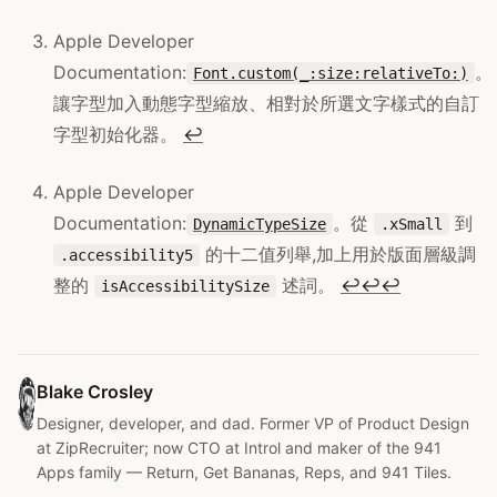
Apple Developer
Documentation:
。
Font.custom(_:size:relativeTo:)
讓字型加入動態字型縮放、相對於所選文字樣式的自訂
字型初始化器。
↩
Apple Developer
Documentation:
。從
到
DynamicTypeSize
.xSmall
的十二值列舉,加上用於版面層級調
.accessibility5
整的
述詞。
↩
↩
↩
isAccessibilitySize
Blake Crosley
Designer, developer, and dad. Former VP of Product Design
at ZipRecruiter; now CTO at Introl and maker of the 941
Apps family — Return, Get Bananas, Reps, and 941 Tiles.