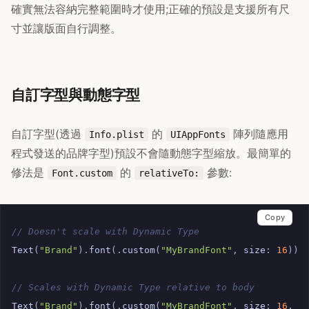
確實無法容納完整範圍時才使用;正確的預設是支援所有尺
寸並讓版面自行調整。
自訂字型與動態字型
自訂字型(透過
的
陣列隨應用
Info.plist
UIAppFonts
程式發送的品牌字型)預設不會隨動態字型縮放。最簡單的
修法是
的
參數:
Font.custom
relativeTo:
Copy
// Doesn't scale with Dynamic Type
Text
(
"Brand"
).
font
(.
custom
(
"MyBrandFont"
,
size
:
16
))
// Scales with Dynamic Type relative to body
Text
(
"Brand"
).
font
(.
custom
(
"MyBrandFont"
,
size
:
16
,
r