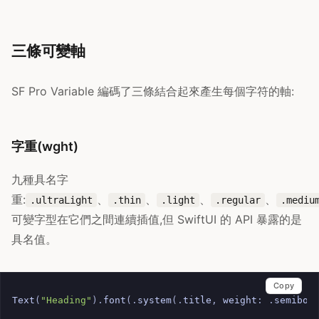
三條可變軸
SF Pro Variable 編碼了三條結合起來產生每個字符的軸:
字重(wght)
九種具名字
重:
、
、
、
、
.ultraLight
.thin
.light
.regular
.mediu
可變字型在它們之間連續插值,但 SwiftUI 的 API 暴露的是
具名值。
Copy
Text
(
"Heading"
).
font
(.
system
(.
title
,
weight
:
.
semibol