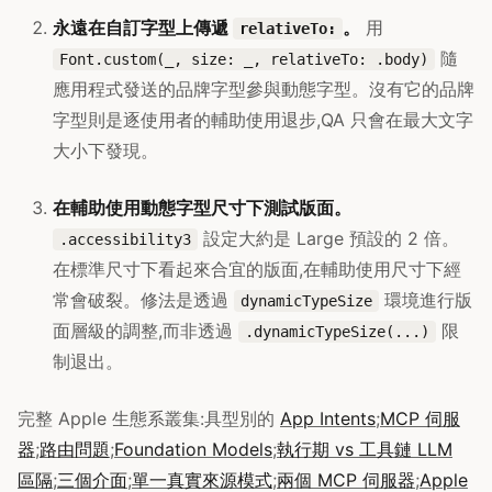
永遠在自訂字型上傳遞
。
用
relativeTo:
隨
Font.custom(_, size: _, relativeTo: .body)
應用程式發送的品牌字型參與動態字型。沒有它的品牌
字型則是逐使用者的輔助使用退步,QA 只會在最大文字
大小下發現。
在輔助使用動態字型尺寸下測試版面。
設定大約是 Large 預設的 2 倍。
.accessibility3
在標準尺寸下看起來合宜的版面,在輔助使用尺寸下經
常會破裂。修法是透過
環境進行版
dynamicTypeSize
面層級的調整,而非透過
限
.dynamicTypeSize(...)
制退出。
完整 Apple 生態系叢集:具型別的
App Intents
;
MCP 伺服
器
;
路由問題
;
Foundation Models
;
執行期 vs 工具鏈 LLM
區隔
;
三個介面
;
單一真實來源模式
;
兩個 MCP 伺服器
;
Apple