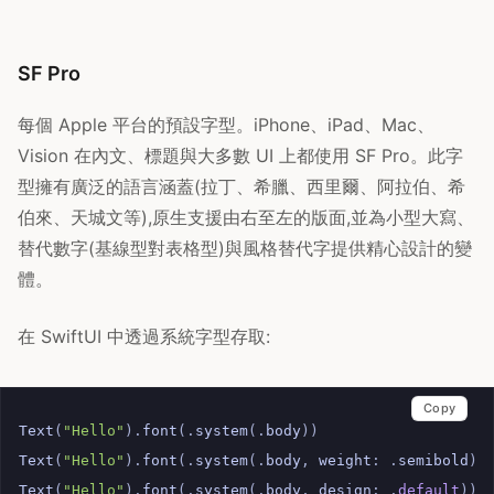
SF Pro
每個 Apple 平台的預設字型。iPhone、iPad、Mac、
Vision 在內文、標題與大多數 UI 上都使用 SF Pro。此字
型擁有廣泛的語言涵蓋(拉丁、希臘、西里爾、阿拉伯、希
伯來、天城文等),原生支援由右至左的版面,並為小型大寫、
替代數字(基線型對表格型)與風格替代字提供精心設計的變
體。
在 SwiftUI 中透過系統字型存取:
Copy
Text
(
"Hello"
).
font
(.
system
(.
body
))
Text
(
"Hello"
).
font
(.
system
(.
body
,
weight
:
.
semibold
))
Text
(
"Hello"
).
font
(.
system
(.
body
,
design
:
.
default
))