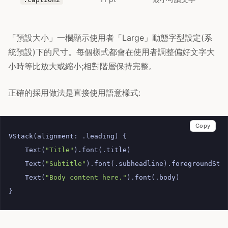
「預設大小」一欄顯示使用者「Large」動態字型設定(系
統預設)下的尺寸。每個樣式都會在使用者調整偏好文字大
小時等比放大或縮小;相對階層保持完整。
正確的採用做法是直接使用語意樣式:
Copy
VStack
(
alignment
:
.
leading
)
{
Text
(
"Title"
).
font
(.
title
)
Text
(
"Subtitle"
).
font
(.
subheadline
).
foregroundSty
Text
(
"Body content here."
).
font
(.
body
)
}