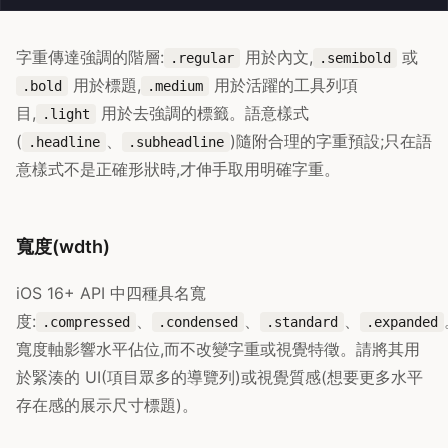
字重傳達強調的階層:
用於內文,
或
.regular
.semibold
用於標題,
用於活躍的工具列項
.bold
.medium
目,
用於去強調的標籤。語意樣式
.light
(
、
)隨附合理的字重預設;只在語
.headline
.subheadline
意樣式不是正確形狀時,才伸手取用明確字重。
寬度(wdth)
iOS 16+ API 中四種具名寬
度:
、
、
、
.compressed
.condensed
.standard
.expanded
寬度軸影響水平佔位,而不改變字重或視覺特徵。請將其用
於緊湊的 UI(項目眾多的導覽列)或視覺質感(想要更多水平
存在感的展示尺寸標題)。