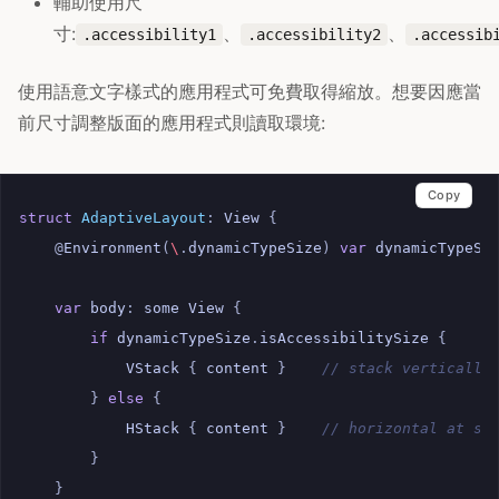
輔助使用尺
寸:
、
、
.accessibility1
.accessibility2
.accessib
使用語意文字樣式的應用程式可免費取得縮放。想要因應當
前尺寸調整版面的應用程式則讀取環境:
Copy
struct
AdaptiveLayout
:
View
{
@
Environment
(
\
.
dynamicTypeSize
)
var
dynamicTypeSi
var
body
:
some
View
{
if
dynamicTypeSize
.
isAccessibilitySize
{
VStack
{
content
}
// stack vertically
}
else
{
HStack
{
content
}
// horizontal at st
}
}