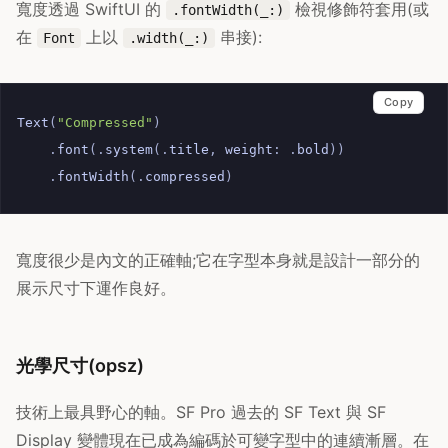
寬度透過 SwiftUI 的
檢視修飾符套用(或
.fontWidth(_:)
在
上以
串接):
Font
.width(_:)
Copy
Text
(
"Compressed"
)
.
font
(.
system
(.
title
,
weight
:
.
bold
))
.
fontWidth
(.
compressed
)
寬度很少是內文的正確軸;它在字型本身就是設計一部分的
展示尺寸下運作良好。
光學尺寸(opsz)
技術上最具野心的軸。SF Pro 過去的 SF Text 與 SF
Display 變體現在已成為編碼於可變字型中的連續漸層。在