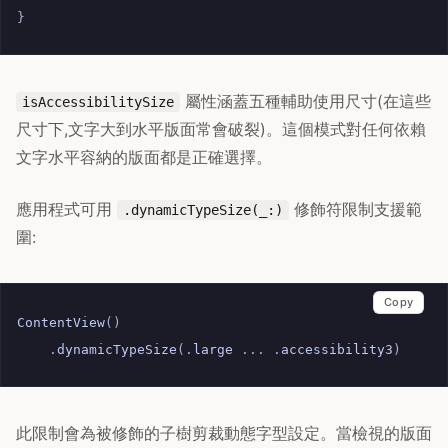
}
屬性涵蓋五種輔助使用尺寸(在這些
isAccessibilitySize
尺寸下,文字大到水平版面常會破裂)。這個模式對任何依賴
文字水平容納的版面都是正確選擇。
應用程式可用
修飾符限制支援範
.dynamicTypeSize(_:)
圍:
Copy
ContentView
()
.
dynamicTypeSize
(.
large
...
.
accessibility3
)
此限制會為被修飾的子樹剪裁動態字型設定。當檢視的版面