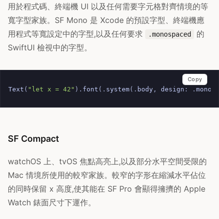
用於程式碼、終端機 UI 以及任何需要字元格對齊情境的等
寬字型家族。SF Mono 是 Xcode 的預設字型、終端機應
用程式等寬設定中的字型,以及任何要求
的
.monospaced
SwiftUI 檢視中的字型。
Copy
Text
(
"let x = 42"
).
font
(.
system
(.
body
,
design
:
.
monos
SF Compact
watchOS 上、tvOS 焦點高亮上,以及部分水平空間受限的
Mac 情境所使用的較窄家族。較窄的字形在縮減水平佔位
的同時保留 x 高度,使其能在 SF Pro 會顯得擁擠的 Apple
Watch 錶面尺寸下運作。