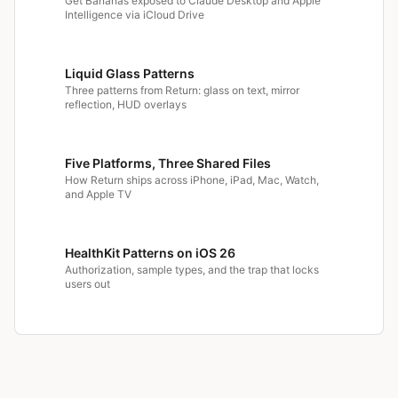
Get Bananas exposed to Claude Desktop and Apple
Intelligence via iCloud Drive
Liquid Glass Patterns
Three patterns from Return: glass on text, mirror
reflection, HUD overlays
Five Platforms, Three Shared Files
How Return ships across iPhone, iPad, Mac, Watch,
and Apple TV
HealthKit Patterns on iOS 26
Authorization, sample types, and the trap that locks
users out