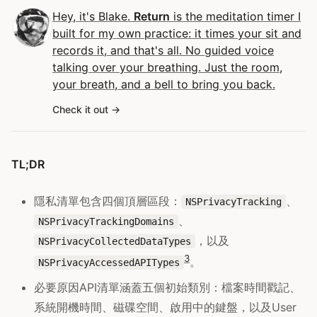
Hey, it's Blake.
Return
is the meditation timer I
built for my own practice: it times your sit and
records it, and that's all. No guided voice
talking over your breathing. Just the room,
your breath, and a bell to bring you back.
Check it out
TL;DR
隱私清單包含四個頂層區段：
、
NSPrivacyTracking
、
NSPrivacyTrackingDomains
，以及
NSPrivacyCollectedDataTypes
3
。
NSPrivacyAccessedAPITypes
必要原因API清單涵蓋五個初始類別：檔案時間戳記、
系統開機時間、磁碟空間、啟用中的鍵盤，以及User