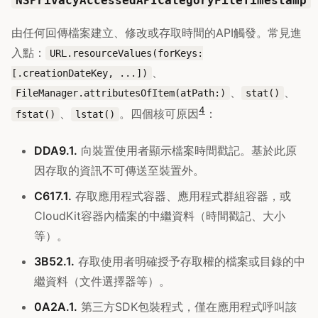
NSPrivacyAccessedAPICategoryFileTimestamp
由任何回傳檔案建立、修改或存取時間的API觸發。常見進
入點：
URL.resourceValues(forKeys:
、
[.creationDateKey, ...])
、
、
FileManager.attributesOfItem(atPath:)
stat()
4
、
。四個核可原因
：
fstat()
lstat()
DDA9.1.
向裝置使用者顯示檔案時間戳記。基於此原
因存取的資訊不可傳送至裝置外。
C617.1.
存取應用程式容器、應用程式群組容器，或
CloudKit容器內檔案的中繼資料（時間戳記、大小
等）。
3B52.1.
存取使用者明確授予存取權的檔案或目錄的中
繼資料（文件選擇器等）。
0A2A.1.
第三方SDK包裝程式，僅在應用程式呼叫該