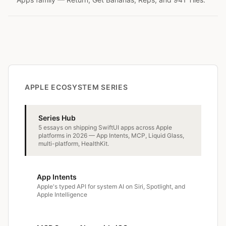
APPLE ECOSYSTEM SERIES
Series Hub
5 essays on shipping SwiftUI apps across Apple
platforms in 2026 — App Intents, MCP, Liquid Glass,
multi-platform, HealthKit.
App Intents
Apple's typed API for system AI on Siri, Spotlight, and
Apple Intelligence