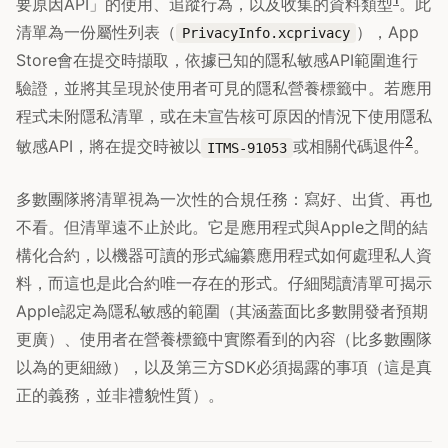
要原因API」的使用、追蹤行為，以及收集的資料類型
。此
清單為一份屬性列表（
），App
PrivacyInfo.xcprivacy
Store會在提交時擷取，依據已知的隱私敏感API範圍進行
驗證，並將其呈現於使用者可見的隱私營養標籤中。若應用
程式未附隱私清單，或在未宣告核可原因的情況下使用隱私
2
敏感API，將在提交時被以
或相關代碼退件
。
ITMS-91053
多數團隊將清單視為一次性的合規任務：寫好、出貨、再也
不看。但清單遠不止於此。它是應用程式與Apple之間的結
構化合約，以機器可讀的形式編纂應用程式如何處理私人資
料，而這也是此合約唯一存在的形式。仔細閱讀清單可揭示
Apple認定為隱私敏感的範圍（其涵蓋面比多數開發者預期
更廣）、使用者在營養標籤中實際看到的內容（比多數團隊
以為的更細緻），以及第三方SDK必須揭露的事項（這是真
正的義務，並非禮貌性質）。