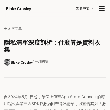
跳至內容
Blake Crosley
繁體中文
← 所有文章
隱私清單深度剖析：什麼算是資料收
集
1分鐘閱讀
Blake Crosley
自2024年5月1日起，每個上傳至App Store Connect的應
用程式與第三方SDK都必須附帶隱私清單，以宣告其對「必
1