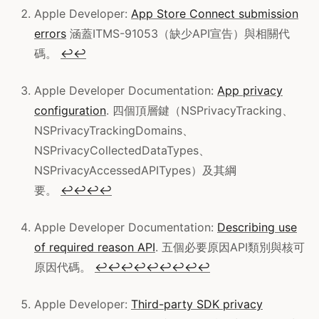
Apple Developer:
App Store Connect submission
errors
涵蓋ITMS-91053（缺少API宣告）與相關代
碼。
↩
↩
Apple Developer Documentation:
App privacy
configuration
. 四個頂層鍵（NSPrivacyTracking、
NSPrivacyTrackingDomains、
NSPrivacyCollectedDataTypes、
NSPrivacyAccessedAPITypes）及其綱
要。
↩
↩
↩
↩
Apple Developer Documentation:
Describing use
of required reason API
. 五個必要原因API類別與核可
原因代碼。
↩
↩
↩
↩
↩
↩
↩
↩
↩
Apple Developer:
Third-party SDK privacy