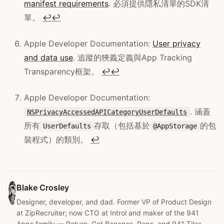
manifest requirements
. 必須提供隱私清單的SDK清
單。
↩
↩
Apple Developer Documentation:
User privacy
and data use
. 追蹤的狹義定義與App Tracking
Transparency框架。
↩
↩
Apple Developer Documentation:
. 涵蓋
NSPrivacyAccessedAPICategoryUserDefaults
所有
存取（包括基於
的包
UserDefaults
@AppStorage
裝程式）的類別。
↩
Blake Crosley
Designer, developer, and dad. Former VP of Product Design
at ZipRecruiter; now CTO at Introl and maker of the 941
Apps family — Return, Get Bananas, Reps, and 941 Tiles.