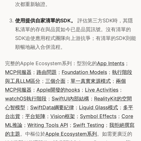
次都重新驗證。
使用提供自家清單的SDK。
評估第三方SDK時，其隱
私清單的存在與品質如今已是品質訊號。沒有清單的
SDK迫使應用程式團隊向上游抗爭；有清單的SDK則能
順暢地融入合併流程。
完整的Apple Ecosystem系列：型別化的
App Intents
；
MCP伺服器
；
路由問題
；
Foundation Models
；
執行階段
與工具LLM區分
；
三個介面
；
單一真實來源模式
；
兩個
MCP伺服器
；
Apple開發的hooks
；
Live Activities
；
watchOS執行階段
；
SwiftUI內部結構
；
RealityKit的空間
心智模型
；
SwiftData綱要紀律
；
Liquid Glass模式
；
多平
台出貨
；
平台矩陣
；
Vision框架
；
Symbol Effects
；
Core
ML推論
；
Writing Tools API
；
Swift Testing
；
我拒絕撰寫
的主題
。中樞位於
Apple Ecosystem系列
。如需更廣泛的