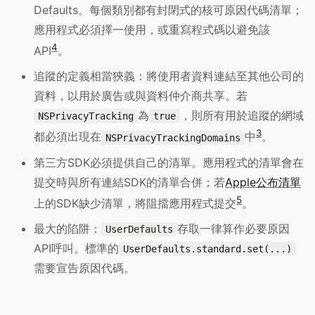
Defaults。每個類別都有封閉式的核可原因代碼清單；
應用程式必須擇一使用，或重寫程式碼以避免該
4
API
。
追蹤的定義相當狹義：將使用者資料連結至其他公司的
資料，以用於廣告或與資料仲介商共享。若
為
，則所有用於追蹤的網域
NSPrivacyTracking
true
3
都必須出現在
中
。
NSPrivacyTrackingDomains
第三方SDK必須提供自己的清單。應用程式的清單會在
提交時與所有連結SDK的清單合併；若
Apple公布清單
5
上的SDK缺少清單，將阻擋應用程式提交
。
最大的陷阱：
存取一律算作必要原因
UserDefaults
API呼叫。標準的
UserDefaults.standard.set(...)
需要宣告原因代碼。