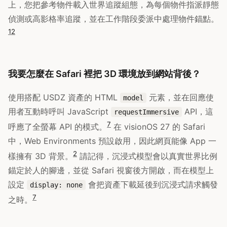
上，您把參考物件載入世界追蹤組態，為每個物件指派靜態
偵測或高影格率追蹤，並在工作階段委派中處理物件錨點。
12
我要怎麼在 Safari 裡把 3D 環境放到網站背後？
使用搭配 USDZ 資產的 HTML
元素，並在回應使
model
用者互動時呼叫 JavaScript
API，這
requestImmersive
7
呼應了全螢幕 API 的模式。
在 visionOS 27 的 Safari
中，Web Environments 預設啟用，因此網頁能像 App 一
2
樣擁有 3D 背景。
請記得，沉浸式模型會以真實世界比例
錨定於人的腳邊，並從 Safari 視窗後方開啟，而在模型上
設定
會把資產下載延後到沉浸式請求觸發
display: none
7
之時。