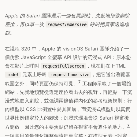
Apple 的 Safari 團隊展示一個售票網站，先就地預覽劇院
座位，再以單一次
呼叫把買家送進場
requestImmersive
館。
在議程 320 中，Apple 的 visionOS Safari 團隊介紹了一
個仿照 JavaScript 全螢幕 API 設計的沉浸式 API：原本您
會在影片上呼叫
，現在則在 HTML
requestFullscreen
元素上呼叫
，把它送出瀏覽器
model
requestImmersive
7
範圍之外，同時頁面仍保持可見。
工程師示範了一個場館
網站，先就地預覽從選定座位看出去的視野，再輕點一下沉
浸式地進入劇院，並強調兩條值得內化的參考框架規則：行
內模型以 CSS 比例置中於其圖層，而沉浸式模型則以真實
世界比例錨定於人的腳邊；沉浸式環境會從 Safari 視窗後
7
方開啟，因此您的主要焦點仍留在視窗不會遮住的地方。
一項實用的最佳化讓整個流程更完整：在模型元素上設定