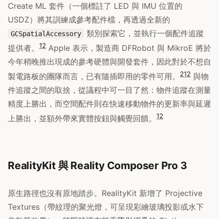
Create ML 套件（一個標註了 LED 與 IMU 位置的
USDZ）將其訓練成參考配件檔，再透過全新的
類別探索它，並執行一個配件追蹤
GCSpatialAccessory
12
提供者。
Apple 表示，製造商 DFRobot 與 MikroE 將於
今年稍晚推出現成的參考硬體與開發套件，因此對於不想自
2
12
製電路板的團隊而言，已有隨插即用的零件可用。
與物
件追蹤之間的取捨，從議程中可一目了然：物件追蹤在測量
精度上勝出，而空間配件則在快速移動物件的更新率與延遲
12
上勝出，並額外帶來實體按鈕與觸覺回饋。
RealityKit 與 Reality Composer Pro 3
原生路徑也沒有原地踏步。RealityKit 新增了 Projective
Textures（帶紋理的聚光燈，可呈現彩繪玻璃投影或水下