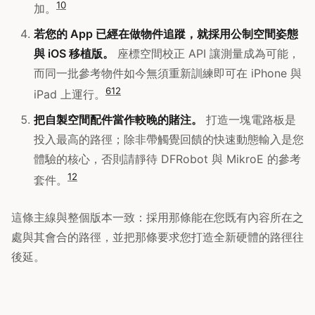
10
加。
若您的 App 已經在做物件追蹤，就採用公制空間姿態
與 iOS 移植版。
座標空間校正 API 讓測量成為可能，
而同一批參考物件如今無須重新訓練即可在 iPhone 與
6
12
iPad 上運行。
把自製空間配件當作較晚的賭注。
打造一塊電路板是
投入最高的路徑；除非帶觸覺回饋的快速動態輸入是您
體驗的核心，否則請靜待 DFRobot 與 MikroE 的參考
12
套件。
這條主線與整個版本一致：採用那條能在您既有內容所在之
處與其會合的路徑，並把那條要求您打造全新硬體的路徑往
後延。