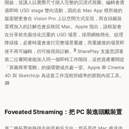
開啟，並讓人以實際尺寸踏入完整的沉浸式視圖。編輯會透
過即時 USD stage 雙向流動，因此在 Mac App 裡所做的
版面變更會在 Vision Pro 上以空間方式呈現，而在頭戴裝
置裡加入的註解也會反映回 Mac。Apple 指出，該框架會
在分享前先最佳化沉重的 USD 場景，採用網格簡化、紋理
降採樣，必要時還會進行完整場景重建，而重建後的場景即
9
使不再可編輯，仍可檢視與註解。
SharePlay 支援意謂著
第二位審閱者能加入同一個即時工作階段，這把資產審閱從
「算圖再寄電郵」的循環變成共處一室。Apple 舉 Cinema
4D 與 SketchUp 為這套工作流程所瞄準的那類內容工具。
3
9
Foveated Streaming：把 PC 裝進頭戴裝置
第二條拓寬的路徑走的是相反方向：您不是從 Mac 推送內