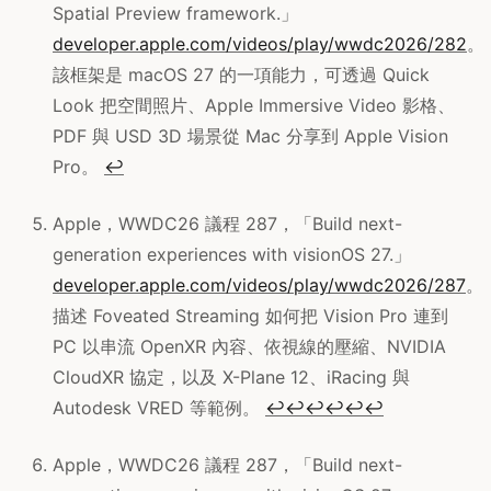
Spatial Preview framework.」
developer.apple.com/videos/play/wwdc2026/282
。
該框架是 macOS 27 的一項能力，可透過 Quick
Look 把空間照片、Apple Immersive Video 影格、
PDF 與 USD 3D 場景從 Mac 分享到 Apple Vision
Pro。
↩
Apple，WWDC26 議程 287，「Build next-
generation experiences with visionOS 27.」
developer.apple.com/videos/play/wwdc2026/287
。
描述 Foveated Streaming 如何把 Vision Pro 連到
PC 以串流 OpenXR 內容、依視線的壓縮、NVIDIA
CloudXR 協定，以及 X-Plane 12、iRacing 與
Autodesk VRED 等範例。
↩
↩
↩
↩
↩
↩
Apple，WWDC26 議程 287，「Build next-