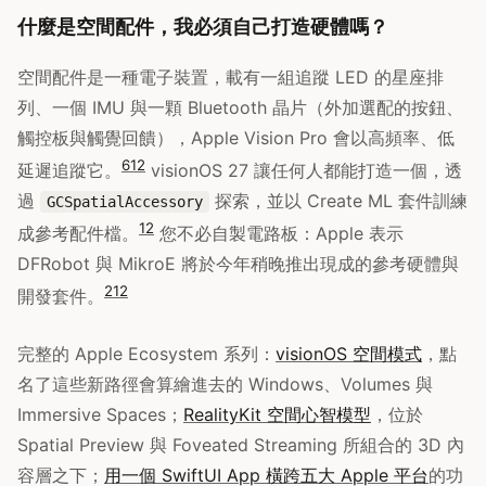
什麼是空間配件，我必須自己打造硬體嗎？
空間配件是一種電子裝置，載有一組追蹤 LED 的星座排
列、一個 IMU 與一顆 Bluetooth 晶片（外加選配的按鈕、
觸控板與觸覺回饋），Apple Vision Pro 會以高頻率、低
6
12
延遲追蹤它。
visionOS 27 讓任何人都能打造一個，透
過
探索，並以 Create ML 套件訓練
GCSpatialAccessory
12
成參考配件檔。
您不必自製電路板：Apple 表示
DFRobot 與 MikroE 將於今年稍晚推出現成的參考硬體與
2
12
開發套件。
完整的 Apple Ecosystem 系列：
visionOS 空間模式
，點
名了這些新路徑會算繪進去的 Windows、Volumes 與
Immersive Spaces；
RealityKit 空間心智模型
，位於
Spatial Preview 與 Foveated Streaming 所組合的 3D 內
容層之下；
用一個 SwiftUI App 橫跨五大 Apple 平台
的功