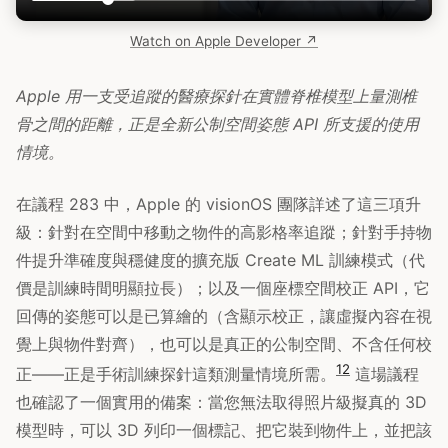
Watch on Apple Developer ↗
Apple 用一支受追蹤的醫療探針在實體脊椎模型上量測椎
骨之間的距離，正是全新公制空間姿態 API 所支援的使用
情境。
在議程 283 中，Apple 的 visionOS 團隊詳述了這三項升
級：針對在空間中移動之物件的高影格率追蹤；針對手持物
件提升準確度與穩健度的擴充版 Create ML 訓練模式（代
價是訓練時間明顯拉長）；以及一個座標空間校正 API，它
回傳的姿態可以是已算繪的（含顯示校正，讓虛擬內容在視
覺上與物件對齊），也可以是真正的公制空間、不含任何校
12
正——正是手術訓練探針這類測量情境所需。
這場議程
也確認了一個實用的備案：當您無法取得照片級擬真的 3D
模型時，可以 3D 列印一個標記、把它裝到物件上，並把該