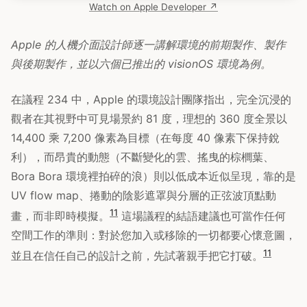
Watch on Apple Developer ↗
Apple 的人機介面設計師逐一講解環境的前期製作、製作
與後期製作，並以六個已推出的 visionOS 環境為例。
在議程 234 中，Apple 的環境設計團隊指出，完全沉浸的
觀者在其視野中可見場景約 81 度，理想的 360 度全景以
14,400 乘 7,200 像素為目標（在每度 40 像素下保持銳
利），而昂貴的動態（不斷變化的雲、搖曳的棕櫚葉、
Bora Bora 環境裡拍碎的浪）則以低成本近似呈現，靠的是
UV flow map、捲動的陰影遮罩與分層的正弦波頂點動
11
畫，而非即時模擬。
這場議程的結語建議也可當作任何
空間工作的準則：對於您加入或移除的一切都要心懷意圖，
11
並且在信任自己的設計之前，先試著親手把它打破。