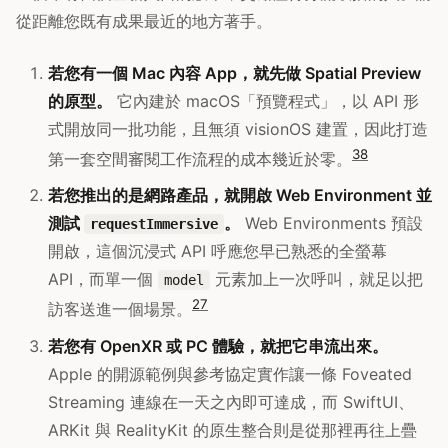
從距離您既有成果最近的地方著手。
若您有一個 Mac 內容 App，就先做 Spatial Preview
的原型。
它內建於 macOS「預覽程式」，以 API 形
式開放同一批功能，且無須 visionOS 建置，因此打造
3
8
第一套空間審閱工作流程的成本幾近於零。
若您推出的是網路產品，就開啟 Web Environment 並
測試
。
Web Environments 預設
requestImmersive
開啟，這個沉浸式 API 呼應您早已熟悉的全螢幕
API，而單一個
元素加上一次呼叫，就足以把
model
2
7
訪客送進一個場景。
若您有 OpenXR 或 PC 體驗，就把它串流出來。
Apple 的開源範例與參考協定實作讓一條 Foveated
Streaming 連線在一天之內即可達成，而 SwiftUI、
ARKit 與 RealityKit 的原生整合則是從那裡再往上疊