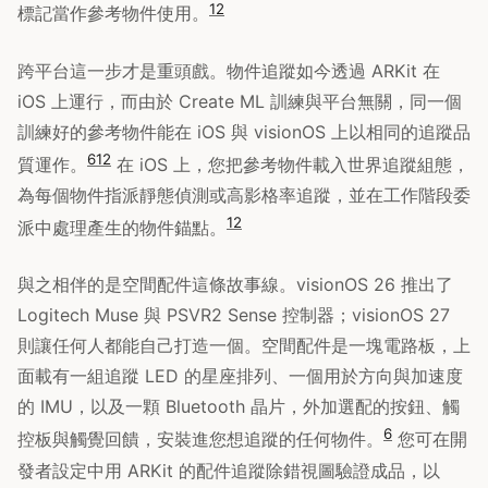
12
標記當作參考物件使用。
跨平台這一步才是重頭戲。物件追蹤如今透過 ARKit 在
iOS 上運行，而由於 Create ML 訓練與平台無關，同一個
訓練好的參考物件能在 iOS 與 visionOS 上以相同的追蹤品
6
12
質運作。
在 iOS 上，您把參考物件載入世界追蹤組態，
為每個物件指派靜態偵測或高影格率追蹤，並在工作階段委
12
派中處理產生的物件錨點。
與之相伴的是空間配件這條故事線。visionOS 26 推出了
Logitech Muse 與 PSVR2 Sense 控制器；visionOS 27
則讓任何人都能自己打造一個。空間配件是一塊電路板，上
面載有一組追蹤 LED 的星座排列、一個用於方向與加速度
的 IMU，以及一顆 Bluetooth 晶片，外加選配的按鈕、觸
6
控板與觸覺回饋，安裝進您想追蹤的任何物件。
您可在開
發者設定中用 ARKit 的配件追蹤除錯視圖驗證成品，以