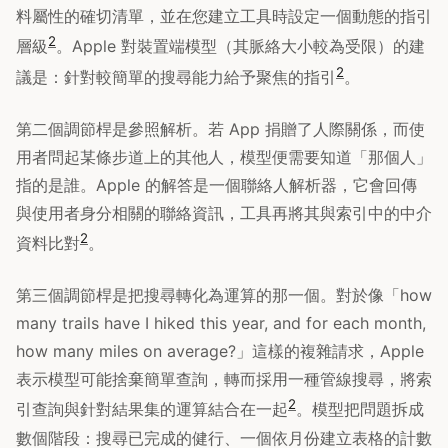
料屬性的確切清單，並在您建立工具時設定一個動態的指引
2
層級
。Apple 對裝置端模型（其脈絡大小較為受限）的建
2
議是：針對較簡單的搜尋能力給予聚焦的指引
。
第二個調節桿是參照解析。若 App 捐贈了人際關係，而使
用者問起某條步道上的其他人，模型便需要知道「那個人」
指的是誰。Apple 的解答是一個聯絡人解析器，它會回傳
與使用者身分相關的聯絡資訊，工具再將其與索引中的中介
2
資料比對
。
第三個調節桿是把搜尋轉化為運算的那一個。對於像「how
many trails have I hiked this year, and for each month,
how many miles on average?」這樣的複雜請求，Apple
表示模型可能捨棄簡單查詢，轉而採用一種管線搜尋，將索
2
引查詢與針對結果集的運算結合在一起
。模型把問題拆成
數個階段：搜尋已完成的健行、一個依月份建立表格的計數