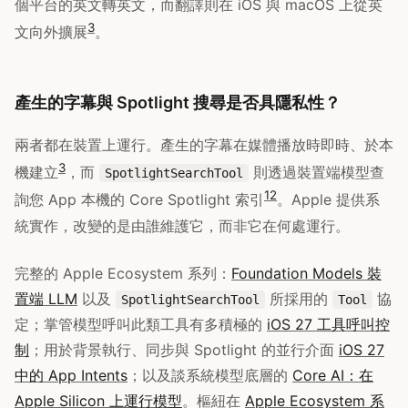
個平台的英文轉英文，而翻譯則在 iOS 與 macOS 上從英
3
文向外擴展
。
產生的字幕與 Spotlight 搜尋是否具隱私性？
兩者都在裝置上運行。產生的字幕在媒體播放時即時、於本
3
機建立
，而
則透過裝置端模型查
SpotlightSearchTool
1
2
詢您 App 本機的 Core Spotlight 索引
。Apple 提供系
統實作，改變的是由誰維護它，而非它在何處運行。
完整的 Apple Ecosystem 系列：
Foundation Models 裝
置端 LLM
以及
所採用的
協
SpotlightSearchTool
Tool
定；掌管模型呼叫此類工具有多積極的
iOS 27 工具呼叫控
制
；用於背景執行、同步與 Spotlight 的並行介面
iOS 27
中的 App Intents
；以及談系統模型底層的
Core AI：在
Apple Silicon 上運行模型
。樞紐在
Apple Ecosystem 系