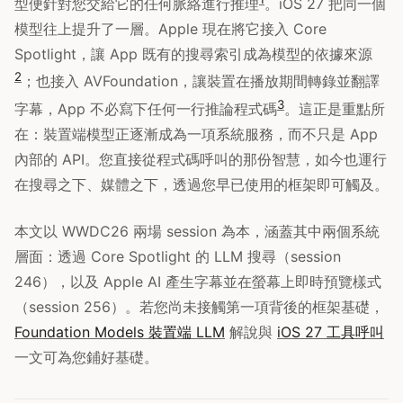
型便針對您交給它的任何脈絡進行推理
。iOS 27 把同一個
模型往上提升了一層。Apple 現在將它接入 Core
Spotlight，讓 App 既有的搜尋索引成為模型的依據來源
2
；也接入 AVFoundation，讓裝置在播放期間轉錄並翻譯
3
字幕，App 不必寫下任何一行推論程式碼
。這正是重點所
在：裝置端模型正逐漸成為一項系統服務，而不只是 App
內部的 API。您直接從程式碼呼叫的那份智慧，如今也運行
在搜尋之下、媒體之下，透過您早已使用的框架即可觸及。
本文以 WWDC26 兩場 session 為本，涵蓋其中兩個系統
層面：透過 Core Spotlight 的 LLM 搜尋（session
246），以及 Apple AI 產生字幕並在螢幕上即時預覽樣式
（session 256）。若您尚未接觸第一項背後的框架基礎，
Foundation Models 裝置端 LLM
解說與
iOS 27 工具呼叫
一文可為您鋪好基礎。