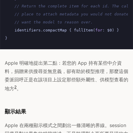
// Return the complete item for each id. The call
// place to attach metadata you would not donate 
// want the model to reason over.
identifiers
.
compactMap
{
fullItem
(
for
:
$0
)
}
}
Apple 明確地提出第二點：若您的 App 持有某些中介資
料，捐贈來供搜尋並無意義，卻有助於模型推理，那麼這個
委派回呼正是在該項目上設定那些額外屬性、供模型查看的
2
地方
。
顯示結果
Apple 在兩種顯示模式之間劃出一條清晰的界線。session