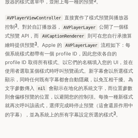
3
放器的樣式選單中，並附上每一種的預覽
。
直接實作了樣式預覽與播放器
AVPlayerViewController
3
控制
。對於自訂播放器，
公開了一個樣
AVPlayerLayer
式預覽 API，而
則可在您自行承擔算
AVCaptionRenderer
3
繪時提供預覽
。Apple 的
流程如下：每
AVPlayerLayer
個系統樣式都帶有一個 profile ID，因此您依各自的
profile ID 取得所有樣式、以它們的名稱填入您的 UI，並在
使用者選取某個樣式時呼叫預覽函式。新字幕會以所選樣式
顯示，同時任何既有字幕都會自動隱藏，以免互相干擾。為
文字參數傳入
會顯示在地化的系統文字，而位置參數
nil
則會偏移預覽的位置，以避開您的控制項。每換一種新樣式
就再次呼叫該函式，選擇完成時停止預覽（這會還原作用中
3
的字幕），並為系統上的所有字幕設定所選的樣式
。