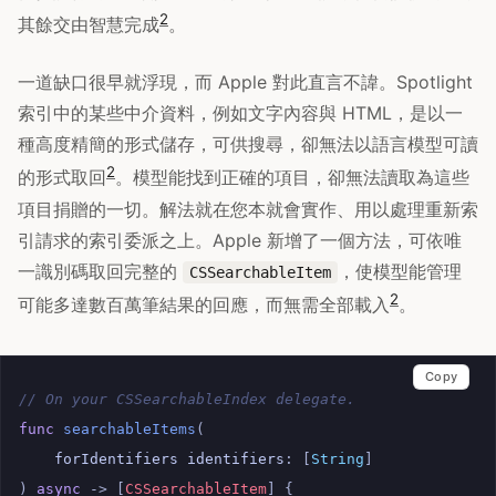
2
其餘交由智慧完成
。
一道缺口很早就浮現，而 Apple 對此直言不諱。Spotlight
索引中的某些中介資料，例如文字內容與 HTML，是以一
種高度精簡的形式儲存，可供搜尋，卻無法以語言模型可讀
2
的形式取回
。模型能找到正確的項目，卻無法讀取為這些
項目捐贈的一切。解法就在您本就會實作、用以處理重新索
引請求的索引委派之上。Apple 新增了一個方法，可依唯
一識別碼取回完整的
，使模型能管理
CSSearchableItem
2
可能多達數百萬筆結果的回應，而無需全部載入
。
Copy
// On your CSSearchableIndex delegate.
func
searchableItems
(
forIdentifiers
identifiers
:
[
String
]
)
async
->
[
CSSearchableItem
]
{