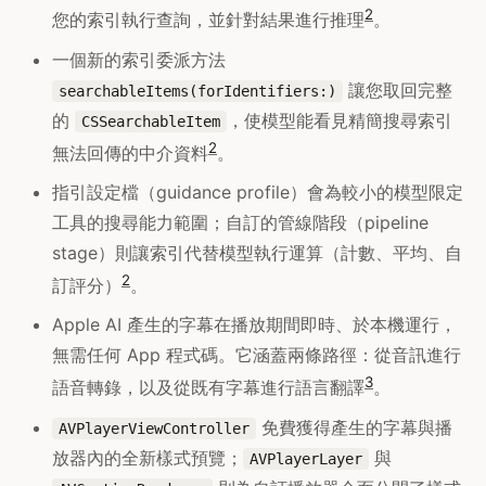
2
您的索引執行查詢，並針對結果進行推理
。
一個新的索引委派方法
讓您取回完整
searchableItems(forIdentifiers:)
的
，使模型能看見精簡搜尋索引
CSSearchableItem
2
無法回傳的中介資料
。
指引設定檔（guidance profile）會為較小的模型限定
工具的搜尋能力範圍；自訂的管線階段（pipeline
stage）則讓索引代替模型執行運算（計數、平均、自
2
訂評分）
。
Apple AI 產生的字幕在播放期間即時、於本機運行，
無需任何 App 程式碼。它涵蓋兩條路徑：從音訊進行
3
語音轉錄，以及從既有字幕進行語言翻譯
。
免費獲得產生的字幕與播
AVPlayerViewController
放器內的全新樣式預覽；
與
AVPlayerLayer