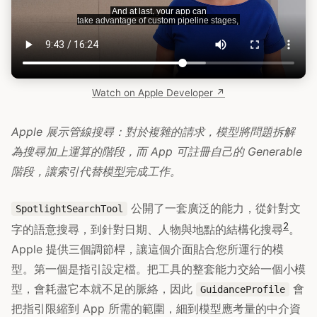
Watch on Apple Developer ↗
Apple 展示管線搜尋：對於複雜的請求，模型將問題拆解
為搜尋加上運算的階段，而 App 可註冊自己的 Generable
階段，讓索引代替模型完成工作。
公開了一套廣泛的能力，從針對文
SpotlightSearchTool
2
字的語意搜尋，到針對日期、人物與地點的結構化搜尋
。
Apple 提供三個調節桿，讓這個介面貼合您所運行的模
型。第一個是指引設定檔。把工具的整套能力交給一個小模
型，會耗盡它本就不足的脈絡，因此
會
GuidanceProfile
把指引限縮到 App 所需的範圍，細到模型應考量的中介資