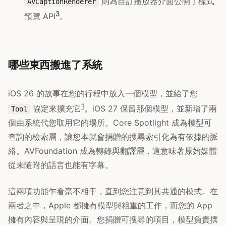
則為自訂播放器介面公開了樣式
AVCaptionRenderer
3
預覽 API
。
哪些東西搬進了系統
iOS 26 的故事在您的行程中放入一個模型，並給了您
1
協定來擴充它
。iOS 27 保留那個模型，並新增了兩
Tool
個由系統代您取用它的場所。Core Spotlight 成為模型可
查詢的檢索層，讓您本就會捐贈的搜尋索引化為有依據的脈
絡。AVFoundation 成為轉錄與翻譯層，這意味著原始媒體
從未隨附的語言也能有字幕。
這兩項功能乍看毫不相干，直到您注意到其共通的模式。在
兩者之中，Apple 都擁有模型與粗重的工作，而您的 App
擁有內容與呈現的介面。您捐贈可搜尋的項目，模型負責撰