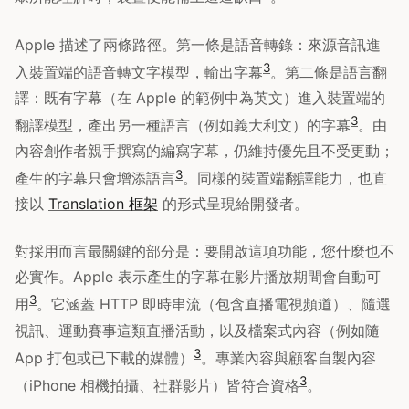
Apple 描述了兩條路徑。第一條是語音轉錄：來源音訊進
3
入裝置端的語音轉文字模型，輸出字幕
。第二條是語言翻
譯：既有字幕（在 Apple 的範例中為英文）進入裝置端的
3
翻譯模型，產出另一種語言（例如義大利文）的字幕
。由
內容創作者親手撰寫的編寫字幕，仍維持優先且不受更動；
3
產生的字幕只會增添語言
。同樣的裝置端翻譯能力，也直
接以
Translation 框架
的形式呈現給開發者。
對採用而言最關鍵的部分是：要開啟這項功能，您什麼也不
必實作。Apple 表示產生的字幕在影片播放期間會自動可
3
用
。它涵蓋 HTTP 即時串流（包含直播電視頻道）、隨選
視訊、運動賽事這類直播活動，以及檔案式內容（例如隨
3
App 打包或已下載的媒體）
。專業內容與顧客自製內容
3
（iPhone 相機拍攝、社群影片）皆符合資格
。