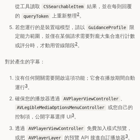
從工具讀取
結果，並在每則回覆
CSSearchableItem
2
的
上重新整理
。
queryToken
若您運行的是裝置端模型，請以
限
GuidanceProfile
定能力範圍，並僅在某個請求需要對龐大集合進行計數
2
或評分時，才動用管線階段
。
對於產生的字幕：
沒有任何開關需要開啟這項功能；它會在播放期間自動
3
運行
。
確保您的播放器透過
、
AVPlayerViewController
或您自己的
AVLegibleMediaOptionsMenuController
3
控制項，公開字幕選擇 UI
。
透過
免費加入樣式預覽，
AVPlayerViewController
3
或把
的預覽 API 接進自訂播放器
。
AVPlayerLayer