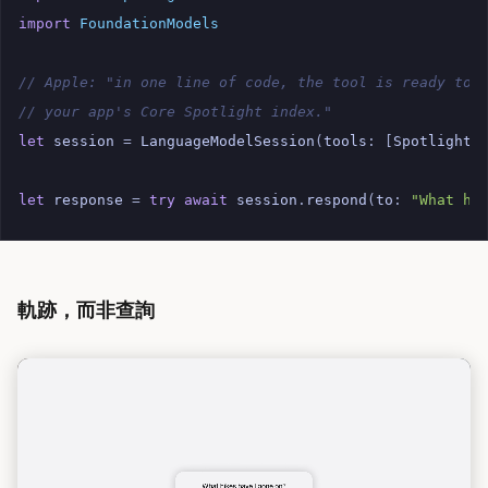
import
FoundationModels
// Apple: "in one line of code, the tool is ready to 
// your app's Core Spotlight index."
let
session
=
LanguageModelSession
(
tools
:
[
SpotlightS
let
response
=
try
await
session
.
respond
(
to
:
"What hi
軌跡，而非查詢