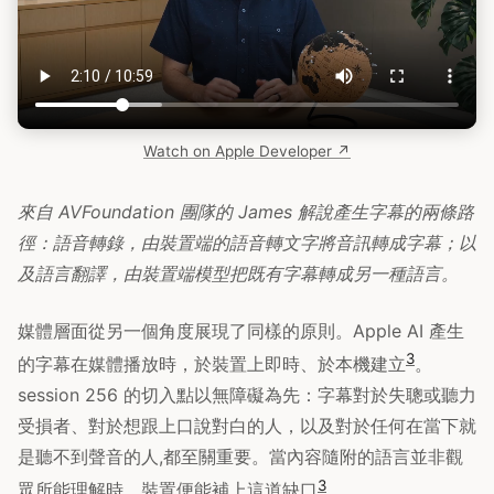
Watch on Apple Developer ↗
來自 AVFoundation 團隊的 James 解說產生字幕的兩條路
徑：語音轉錄，由裝置端的語音轉文字將音訊轉成字幕；以
及語言翻譯，由裝置端模型把既有字幕轉成另一種語言。
媒體層面從另一個角度展現了同樣的原則。Apple AI 產生
3
的字幕在媒體播放時，於裝置上即時、於本機建立
。
session 256 的切入點以無障礙為先：字幕對於失聰或聽力
受損者、對於想跟上口說對白的人，以及對於任何在當下就
是聽不到聲音的人,都至關重要。當內容隨附的語言並非觀
3
眾所能理解時，裝置便能補上這道缺口
。