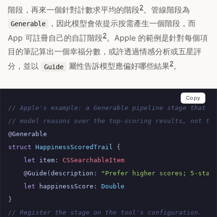
2
階段，再來一個針對計數求平均的階段
。管線階段為
，因此模型會依提示按需產生一個階段，而
Generable
2
App 可註冊自己的自訂階段
。Apple 的範例是針對每個項
目的筆記算出一個幸福分數，或許透過情感分析或五星評
2
分，並以
屬性告訴模型應偏好哪些結果
。
Guide
Copy
// Apple's example: a Generable pipeline stage that s
// model reasons over the top-scoring results, not th
@
Generable
struct
HappinessScoredTrail
{
let
item
:
CSSearchableItem
@
Guide
(
description
:
"Prefer higher scores; 5-star
let
happinessScore
:
Double
}
// Register the stage on the tool's configuration.