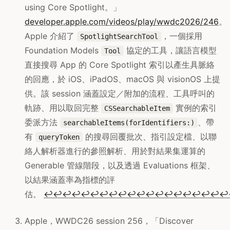
using Core Spotlight。」
developer.apple.com/videos/play/wwdc2026/246
。
Apple 介紹了
，一個採用
SpotlightSearchTool
Foundation Models
協定的工具，讓語言模型
Tool
直接搜尋 App 的 Core Spotlight 索引以產生具脈絡
的回應，於 iOS、iPadOS、macOS 與 visionOS 上提
供。該 session 涵蓋設定／附加的流程、工具呼叫的
軌跡、用以取回完整
實例的索引
CSSearchableItem
委派方法
、帶
searchableItems(forIdentifiers:)
有
的搜尋回覆批次、指引設定檔、以聯
queryToken
絡人解析器進行的參照解析、用於對結果集運算的
Generable 管線階段，以及透過 Evaluations 框架、
以結果涵蓋率為指標的評
估。
↩
↩
↩
↩
↩
↩
↩
↩
↩
↩
↩
↩
↩
↩
↩
↩
↩
↩
↩
↩
Apple，WWDC26 session 256，「Discover