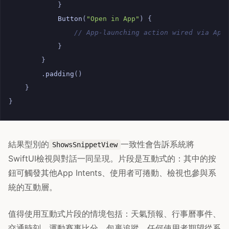
}
Button
(
"Open in App"
)
{
// App-launching action wired via App
}
}
.
padding
()
}
}
結果型別的
一致性會告訴系統將
ShowsSnippetView
SwiftUI檢視與對話一同呈現。片段是互動式的：其中的按
鈕可觸發其他App Intents、使用者可捲動、檢視也參與系
統的互動層。
值得使用互動式片段的情境包括：天氣預報、行事曆事件、
交通時刻、運動賽事比分、包裹追蹤。任何使用者期望從系