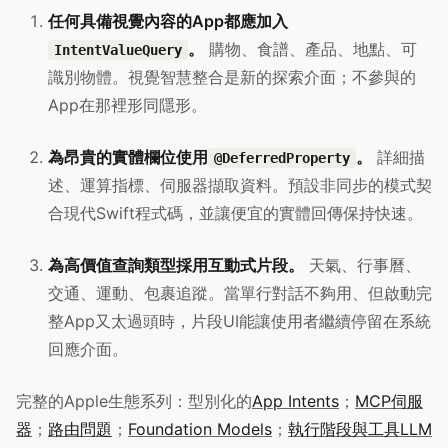
任何具備視覺內容的App都應加入
。
購物、食譜、產品、地點、可
IntentValueQuery
識別物體。視覺智慧整合是新的探索介面；不參與的
App在那裡形同隱形。
為昂貴的實體欄位使用
。
詳細描
@DeferredProperty
述、運算指標、伺服器擷取資料。預設非同步的模式契
合現代Swift程式碼，並讓便宜的實體回傳保持快速。
為高價值查詢類型採用互動式片段。
天氣、行事曆、
交通、運動、包裹追蹤。當單行對話不夠用、但啟動完
整App又太過頭時，片段UI能讓使用者繼續停留在系統
回應介面。
完整的Apple生態系列：型別化的
App Intents
；
MCP伺服
器
；
路由問題
；
Foundation Models
；
執行階段與工具LLM