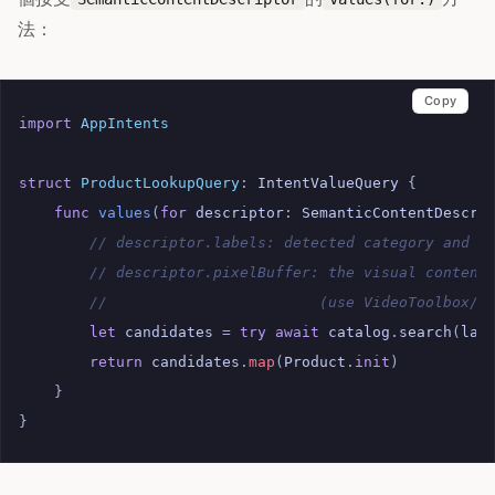
法：
Copy
import
AppIntents
struct
ProductLookupQuery
:
IntentValueQuery
{
func
values
(
for
descriptor
:
SemanticContentDescri
// descriptor.labels: detected category and c
// descriptor.pixelBuffer: the visual content
//                        (use VideoToolbox/C
let
candidates
=
try
await
catalog
.
search
(
lab
return
candidates
.
map
(
Product
.
init
)
}
}