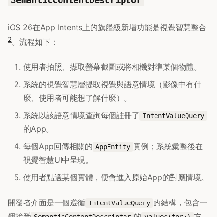
iOS 26在App Intents上的旗艦級新增功能是視覺智慧整合
2
。流程如下：
使用者拍照、擷取螢幕截圖或將相機對準某個物體。
系統的視覺智慧層提取視覺與語意情境（影像中有什
麼、使用者可能想了解什麼）。
系統以該語意情境查詢每個註冊了
IntentValueQuery
的App。
每個App回傳相關的
實例；系統彙整後在
AppEntity
視覺智慧UI中呈現。
使用者點選某個實體，便會進入原始App的對應情境。
開發者介面是一個遵循
的結構，包含一
IntentValueQuery
個接受
的
方
SemanticContentDescriptor
values(for:)