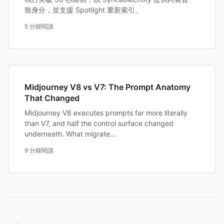
致身分，並支援 Spotlight 重新索引。
5 分鐘閱讀
Midjourney V8 vs V7: The Prompt Anatomy
That Changed
Midjourney V8 executes prompts far more literally
than V7, and half the control surface changed
underneath. What migrate…
9 分鐘閱讀