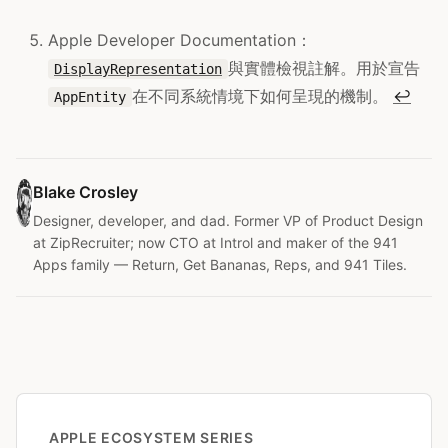
Apple Developer Documentation：
與實體檢視註解。用於宣告
DisplayRepresentation
在不同系統情境下如何呈現的機制。
↩
AppEntity
Blake Crosley
Designer, developer, and dad. Former VP of Product Design
at ZipRecruiter; now CTO at Introl and maker of the 941
Apps family — Return, Get Bananas, Reps, and 941 Tiles.
APPLE ECOSYSTEM SERIES