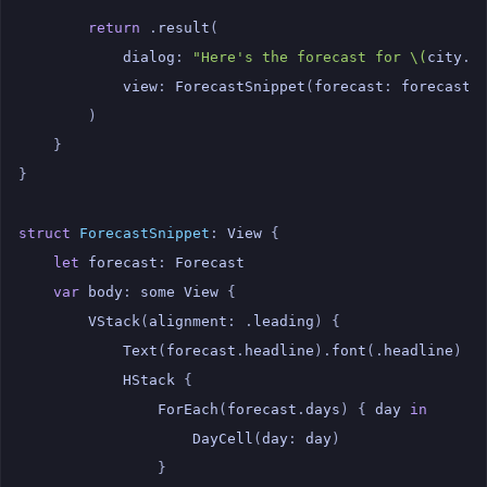
return
.
result
(
dialog
:
"Here's the forecast for 
\(
city
.
n
view
:
ForecastSnippet
(
forecast
:
forecast
)
)
}
}
struct
ForecastSnippet
:
View
{
let
forecast
:
Forecast
var
body
:
some
View
{
VStack
(
alignment
:
.
leading
)
{
Text
(
forecast
.
headline
).
font
(.
headline
)
HStack
{
ForEach
(
forecast
.
days
)
{
day
in
DayCell
(
day
:
day
)
}