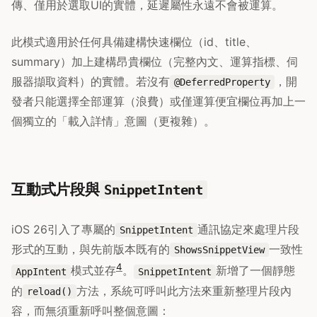
傳、僅用於選取UI的實體，延遲屬性永遠不會被運算。
此模式適用於任何具備建構快速欄位（id、title、
summary）加上建構昂貴欄位（完整內文、運算指標、伺
服器擷取資料）的實體。若沒有
，開
@DeferredProperty
發者只能選擇全部運算（浪費）或僅運算便宜欄位再加上一
個獨立的「載入詳情」意圖（更複雜）。
互動式片段與
SnippetIntent
iOS 26引入了專屬的
通訊協定來處理片段
SnippetIntent
形式的互動，與先前版本既有的
一致性
ShowsSnippetView
4
模式並存
。
新增了一個靜態
AppIntent
SnippetIntent
的
方法，系統可呼叫此方法來重新整理片段內
reload()
容，而無須重新呼叫整個意圖：