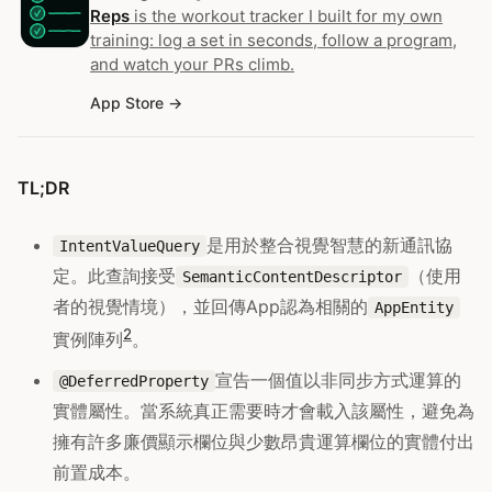
Reps
is the workout tracker I built for my own
training: log a set in seconds, follow a program,
and watch your PRs climb.
App Store
TL;DR
是用於整合視覺智慧的新通訊協
IntentValueQuery
定。此查詢接受
（使用
SemanticContentDescriptor
者的視覺情境），並回傳App認為相關的
AppEntity
2
實例陣列
。
宣告一個值以非同步方式運算的
@DeferredProperty
實體屬性。當系統真正需要時才會載入該屬性，避免為
擁有許多廉價顯示欄位與少數昂貴運算欄位的實體付出
前置成本。