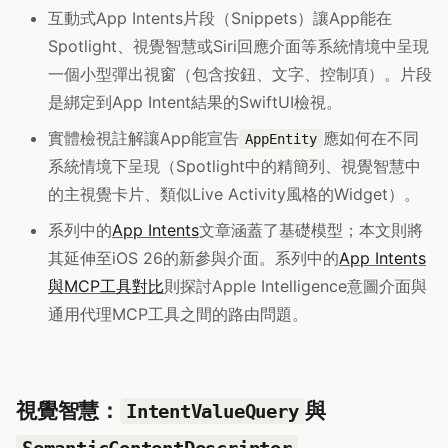
互動式App Intents片段（Snippets）讓App能在
Spotlight、視覺智慧或Siri回應介面等系統情境中呈現
一個小型彈出視窗（包含按鈕、文字、控制項）。片段
是綁定到App Intent結果的SwiftUI檢視。
實體檢視註解讓App能宣告
應如何在不同
AppEntity
系統情境下呈現（Spotlight中的精簡列、視覺智慧中
的主視覺卡片、類似Live Activity風格的Widget）。
系列中的
App Intents
文章涵蓋了基礎模型；本文則將
其延伸至iOS 26的新參與介面。系列中的
App Intents
與MCP工具對比
則探討Apple Intelligence意圖介面與
通用代理MCP工具之間的路由問題。
視覺智慧：
與
IntentValueQuery
SemanticContentDescriptor