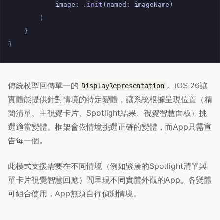
image
:
.
init
(
named
:
imageName
)
)
}
}
傳統模型回傳單一的
。iOS 26讓
DisplayRepresentation
實體能提供針對情境的特定變體，讓系統根據呈現位置（精
簡清單、主視覺卡片、Spotlight結果、視覺智慧面板）挑
選適當變體。框架會依情境挑選正確的變體，而App只需宣
告每一個。
此模式支援需要在不同情境（例如緊湊的Spotlight清單與
單卡片視覺智慧回應）間呈現不同實體外觀的App。各變體
可組合使用，App無須自行偵測情境。