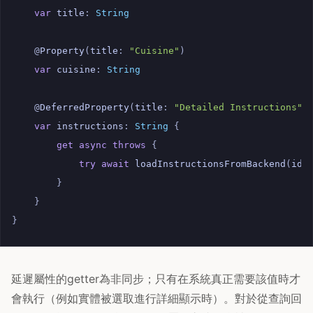
var
title
:
String
@
Property
(
title
:
"Cuisine"
)
var
cuisine
:
String
@
DeferredProperty
(
title
:
"Detailed Instructions"
)
var
instructions
:
String
{
get
async
throws
{
try
await
loadInstructionsFromBackend
(
id
:
}
}
}
延遲屬性的getter為非同步；只有在系統真正需要該值時才
會執行（例如實體被選取進行詳細顯示時）。對於從查詢回