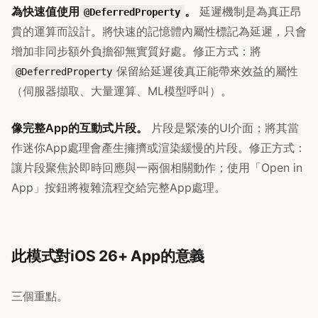
為快速值使用
。
延遲機制是為真正昂
@DeferredProperty
貴的運算而設計。將快速的記憶體內屬性標記為延遲，只會
增加非同步額外負擔卻無實質好處。修正方式：將
保留給延遲後真正能帶來效益的屬性
@DeferredProperty
（伺服器擷取、大量運算、ML模型呼叫）。
像完整App的互動式片段。
片段是緊湊的UI介面；將其當
作迷你App處理會產生擁擠或渲染緩慢的片段。修正方式：
讓片段聚焦於即時回應與一兩個相關動作；使用「Open in
App」按鈕將複雜流程交給完整App處理。
此模式對iOS 26+ App的意義
三個重點。