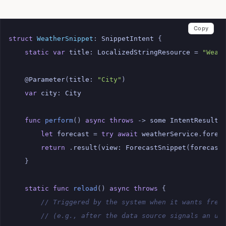
Copy
struct
WeatherSnippet
:
SnippetIntent
{
static
var
title
:
LocalizedStringResource
=
"Weat
@
Parameter
(
title
:
"City"
)
var
city
:
City
func
perform
()
async
throws
->
some
IntentResult
let
forecast
=
try
await
weatherService
.
forec
return
.
result
(
view
:
ForecastSnippet
(
forecast
}
static
func
reload
()
async
throws
{
// Triggered by the system when it wants fres
// (e.g., after the data source signals an up