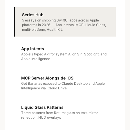
Series Hub
5 essays on shipping SwiftUI apps across Apple
platforms in 2026 — App Intents, MCP, Liquid Glass,
multi-platform, HealthKit.
App Intents
Apple's typed API for system AI on Siri, Spotlight, and
Apple Intelligence
MCP Server Alongside iOS
Get Bananas exposed to Claude Desktop and Apple
Intelligence via iCloud Drive
Liquid Glass Patterns
Three patterns from Return: glass on text, mirror
reflection, HUD overlays