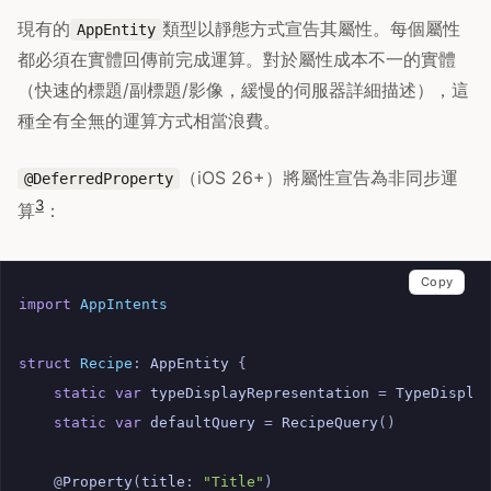
現有的
類型以靜態方式宣告其屬性。每個屬性
AppEntity
都必須在實體回傳前完成運算。對於屬性成本不一的實體
（快速的標題/副標題/影像，緩慢的伺服器詳細描述），這
種全有全無的運算方式相當浪費。
（iOS 26+）將屬性宣告為非同步運
@DeferredProperty
3
算
：
Copy
import
AppIntents
struct
Recipe
:
AppEntity
{
static
var
typeDisplayRepresentation
=
TypeDispla
static
var
defaultQuery
=
RecipeQuery
()
@
Property
(
title
:
"Title"
)