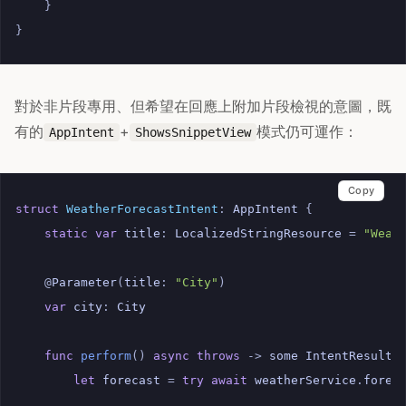
}
}
對於非片段專用、但希望在回應上附加片段檢視的意圖，既
有的
+
模式仍可運作：
AppIntent
ShowsSnippetView
Copy
struct
WeatherForecastIntent
:
AppIntent
{
static
var
title
:
LocalizedStringResource
=
"Weat
@
Parameter
(
title
:
"City"
)
var
city
:
City
func
perform
()
async
throws
->
some
IntentResult
let
forecast
=
try
await
weatherService
.
forec