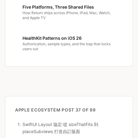
Five Platforms, Three Shared Files
How Return ships across iPhone, iPad, Mac, Watch,
and Apple TV
HealthKit Patterns on iOS 26
Authorization, sample types, and the trap that locks
users out
APPLE ECOSYSTEM
POST 37 OF 99
SwiftUI Layout 協定:從 sizeThatFits 到
placeSubviews 打造自訂版面