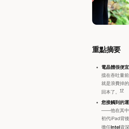
重點摘要
電晶體很便宜
擋在吞吐量前
就是浪費掉的
1
7
回本了。
您接觸到的運
——他在其中
初代iPad背
擔任
Intel
資