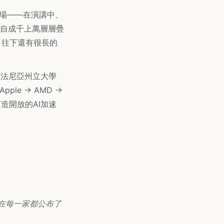
開立場——在演講中、
自成千上萬層層疊
；往下還有很長的
夕法尼亞州立大學
ple -> AMD ->
造開放的AI加速
在每一家都公布了