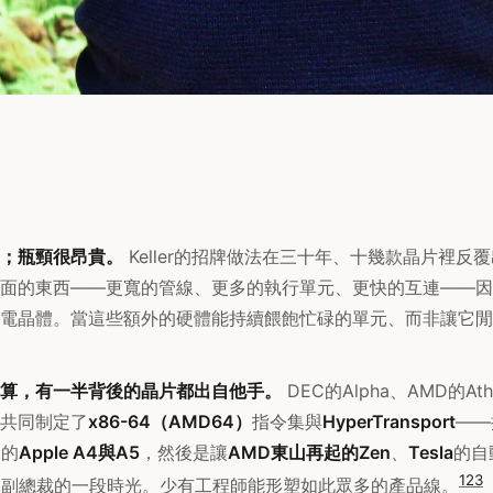
；瓶頸很昂貴。
Keller的招牌做法在三十年、十幾款晶片裡反
面的東西——更寬的管線、更多的執行單元、更快的互連——因
電晶體。當這些額外的硬體能持續餵飽忙碌的單元、而非讓它閒
算，有一半背後的晶片都出自他手。
DEC的Alpha、AMD的Ath
共同制定了
x86-64（AMD64）
指令集與
HyperTransport
——
後的
Apple A4與A5
，然後是讓
AMD東山再起的Zen
、
Tesla
的自
1
2
3
深副總裁的一段時光。少有工程師能形塑如此眾多的產品線。