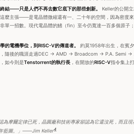
終結——只是人們不再去數它底下的那些創新。
Keller的公
這麼主張——是電晶體微縮還有一、二十年的空間，因為密度來
非單一招數。現代電晶體的鰭（fin）至今仍寬達一百多個原子
學的電機學位，到RISC-V的傳道者。
約莫1958年出生，在賓
的職涯走過DEC -> AMD -> Broadcom -> P.A. Semi -> Ap
ntel，如今則是
Tenstorrent的執行長
，在開放的
RISC-V
指令集上打
認為摩爾定律已死，晶圓廠和技術專家卻認為它還沒死，而且現
4
圖。」——Jim Keller