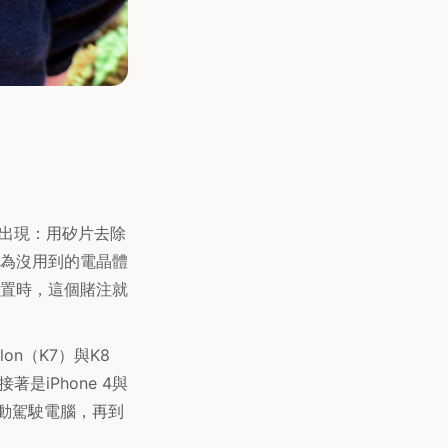
覆出現：用矽片去除
為沒用到的電晶體
置時，這個賭注就
lon（K7）與K8
接著是iPhone 4與
動駕駛電腦，再到