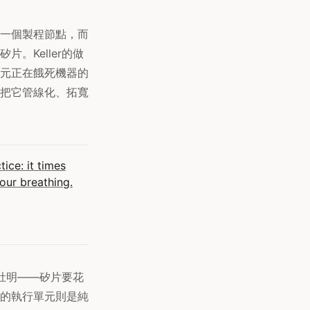
一個製程節點，而
。Keller的做
元正在餓死機器的
把它管線化、拓寬
ice: it times
your breathing.
知肚明——矽片要花
的執行單元則是純