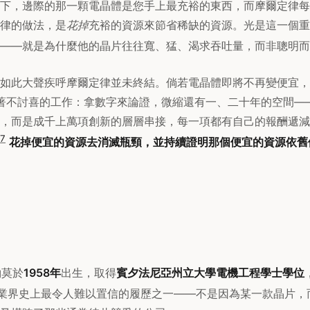
下，邊際的那一顆電晶體是您手上最充裕的東西，而摩爾定律每
律的做法，是
花掉
充裕的資源來節省稀缺的資源。光是這一個重
——就是為什麼他的晶片往往寬、猛、渴求吞吐量，而非聰明而
如此大聲疾呼摩爾定律並未終結。倘若電晶體即將不再變便宜，
er做著不討喜的工作：拿數字來論證，微縮還有一、二十年的空間
，而是成千上萬項創新的層層串接，每一項都有自己的報酬遞減
7
花掉便宜的資源去消滅瓶頸，並持續證明那個便宜的資源依舊
r約莫於
1958年
出生，取得
賓夕法尼亞州立大學電機工程學士學位
業界史上最令人難以置信的履歷之一——不是因為某一款晶片，