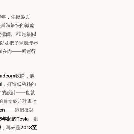
98年，先後參與
那是當時最快的微處
構師。K8是最關
以及把多顆處理器
el在內——所運行
oadcom
收購，他
i
，打造低功耗的
片的設計——也就
ple的自研矽片計畫播
en
——這個微架
6年起的Tesla
，擔
腦
；再來是
2018至