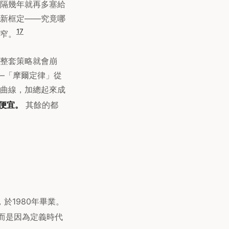
隔幾年就再多塞給
新框定——究竟哪
1
7
窄。
整套策略就會崩
——「摩爾定律」從
曲線，加總起來成
便宜。
其餘的都
，於1980年畢業。
而是因為定義時代