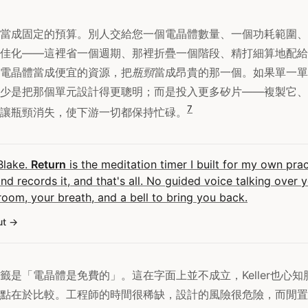
當成固定的預算。別人交給您一個電晶體數量、一個功耗範圍、
佳化——這裡省一個週期、那裡折疊一個階段、精打細算地配給矽片
電晶體當成便宜的資源，把
瓶頸
當成昂貴的那一個。如果單一單
少是把那個單元設計得更聰明；而是投入更多矽片——複製它、
7
讓瓶頸消失，使下游一切都保持忙碌。
 Blake.
Return
is the meditation timer I built for my own pract
and records it, and that's all. No guided voice talking over 
room, your breath, and a bell to bring you back.
ut
籤是「電晶體是免費的」。這在字面上並不成立，Keller也心
點在於比較。工程師的時間很稀缺，設計的風險很危險，而閒置