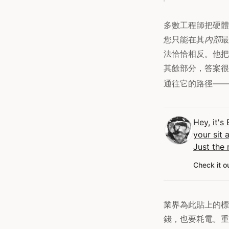
多數工程師把硬體
您只能在其
內部
最
法恰恰相反。他把
其餘部分，答案很
通往它的路徑——
Hey, it's
your sit 
Just the 
Check it o
業界為此貼上的標
錢，也要耗電。重