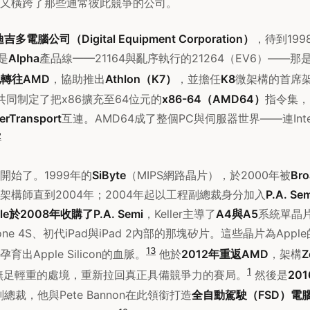
又橫跨了那些通常彼此競爭的公司。
多電腦公司（Digital Equipment Corporation）
，待到19
著是
Alpha
產品線——21164與亂序執行的21264（EV6）——
他轉往AMD
，協助推出
Athlon（K7）
，並擔任
K8
微架構的首席架
er共同制定了把x86擴充至64位元的
x86-64（AMD64）
指令集，
erTransport
互連。AMD64成了整個PC與伺服器世界——連Int
2
開始了。1999年的
SiByte
（MIPS網路晶片），於2000年被
Br
架構師直到2004年；2004年起以工程副總裁身分加入
P.A. Sem
le於2008年收購了P.A. Semi
，Keller主導了
A4與A5
系統單晶
iPhone 4S、初代iPad與iPad 2內部的那塊矽片。這些晶片為Ap
1
3
出Apple Silicon的血脈。
他於
2012年重返AMD
，架構
Z
1
無足輕重的處境，重新拉回真正具備競爭力的賽局。
然後是
201
體副總裁，他與Pete Bannon在此領銜打造
全自動駕駛（FSD）電