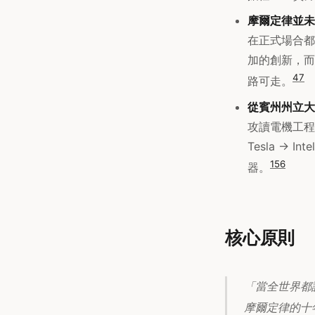
摩爾定律並未
在正式場合都
加的創新，而
4
7
路可走。
從賓州州立大
攻讀電機工程，隨後
Tesla -> I
1
5
6
器。
核心原則
「當全世界都
摩爾定律的十年藍