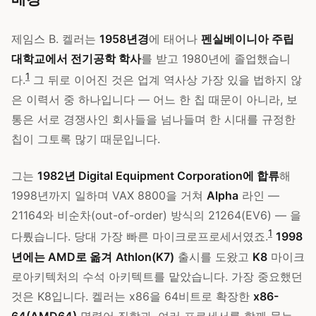
제임스 B. 켈러는
1958년경
에 태어나
펜실베이니아 주립
대학교에서 전기공학 학사
를 받고 1980년에 졸업했습니
1
다.
그 뒤로 이어진 것은 업계 역사상 가장 있을 법하지 않
은 이력서 중 하나입니다 — 어느 한 칩 때문이 아니라, 보
통은 서로 경쟁사인 회사들을 넘나들며 한 시대를 규정한
칩이 그토록 많기 때문입니다.
그는
1982년 Digital Equipment Corporation에 합류
해
1998년까지 일하며 VAX 8800을 거쳐
Alpha
라인 —
21164와 비순차(out-of-order) 방식의 21264(EV6) — 을
1
다뤘습니다. 당대 가장 빠른 마이크로프로세서였죠.
1998
년에는 AMD로 옮겨
Athlon(K7)
출시를 도왔고
K8
마이크
로아키텍처의 수석 아키텍트를 맡았습니다. 가장 중요했던
것은 K8입니다. 켈러는 x86을 64비트로 확장한
x86-
64(AMD64)
명령어 집합과, 여러 프로세서를 함께 묶는