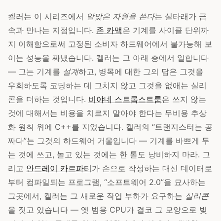
켈러는 이 시리즈에서
알맞은 자원을 쓴다
는 실타래가 금
속과 만나는 지점입니다.
존 카맥
은 기계를 사이클 단위까
지 이해함으로써 고정된 소비자 하드웨어에서 불가능해 보
이는 성능을 짜냈습니다. 켈러는 그 아래 층에서 일합니다
— 그는 기계를
설계
하고, 병목에 대한 그의 답은 그것을
우회하도록 코딩하는 데 그치지 않고 그것을 없애는 실리
콘을 더하는 것입니다.
비야네 스트롭스트룹
은 쓰지 않는
것에 대해서는 비용을 치르지 말아야 한다는 무비용 추상
화 원칙 위에 C++를 지었습니다. 켈러의 “트랜지스터는 공
짜다”는 그것의 하드웨어 거울입니다 — 기계를 바쁘게 두
는 것에 쓰고, 놀고 있는 것에는 한 톨도 낭비하지 마라. 그
리고
안드레이 카르파티
가 손으로 작성하는 대신 데이터로
부터 컴파일되는 프로그램, “소프트웨어 2.0”을 묘사하는
그곳에서, 켈러는 그 새로운 작업 부하가 요구하는
실리콘
을 짓고 있습니다 — 옛 범용 CPU가 결코 그 모양으로 빚