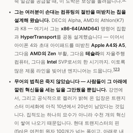
속 일감을 공급할 때, 이 도박은 보상을 돌려줍니다.
그는 여러분이 손대는 컴퓨팅의 절반을 떠받치는 칩을
설계해 왔습니다.
DEC의 Alpha, AMD의 Athlon(K7)
과 K8 — 여기서 그는
x86-64(AMD64)
명령어 집합
과
HyperTransport
를 공동 설계했습니다 — 이어서
아이폰 4와 초대 아이패드를 떠받친
Apple A4와 A5
,
그다음
AMD의 Zen
부활, 그다음
테슬라
의 자율주행
컴퓨터, 그다음
Intel
SVP로서의 한 시기까지. 이토록
1
2
3
많은 제품 라인을 빚어낸 엔지니어는 드뭅니다.
무어의 법칙은 죽지 않았습니다 — 사람들이 그 아래에
깔린 혁신들을 세는 일을 그만뒀을 뿐입니다.
강연에
서, 그리고 공식적으로 켈러가 밝혀 온 입장은 트랜지
스터 미세화에 아직 10년에서 20년이 남았다는 것입
니다. 집적도는 하나의 묘수가 아니라 수천 개의 혁신
이 쌓여 나오기 때문입니다. 현대 트랜지스터의 핀
(fin)은 여전히 원자 100개가 넘는 폭이고, 아래로 내