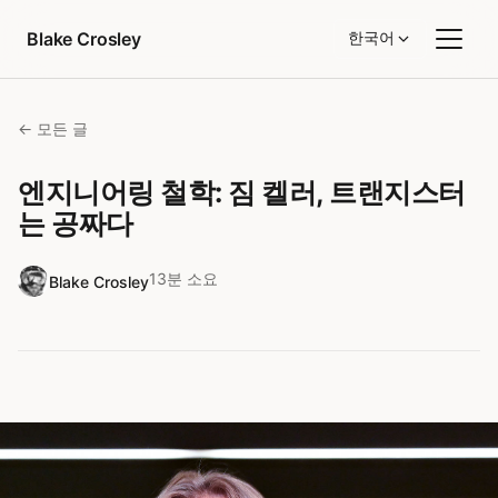
콘텐츠로 건너뛰기
Blake Crosley
한국어
← 모든 글
엔지니어링 철학: 짐 켈러, 트랜지스터
는 공짜다
13분 소요
Blake Crosley