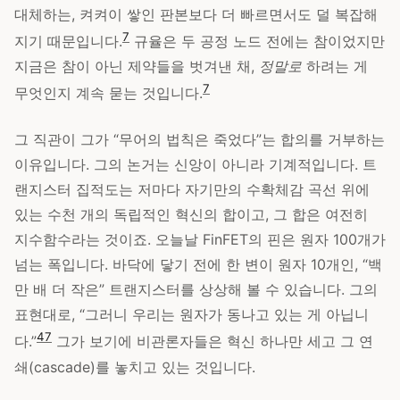
대체하는, 켜켜이 쌓인 판본보다 더 빠르면서도 덜 복잡해
7
지기 때문입니다.
규율은 두 공정 노드 전에는 참이었지만
지금은 참이 아닌 제약들을 벗겨낸 채,
정말로
하려는 게
7
무엇인지 계속 묻는 것입니다.
그 직관이 그가 “무어의 법칙은 죽었다”는 합의를 거부하는
이유입니다. 그의 논거는 신앙이 아니라 기계적입니다. 트
랜지스터 집적도는 저마다 자기만의 수확체감 곡선 위에
있는 수천 개의 독립적인 혁신의 합이고, 그 합은 여전히
지수함수라는 것이죠. 오늘날 FinFET의 핀은 원자 100개가
넘는 폭입니다. 바닥에 닿기 전에 한 변이 원자 10개인, “백
만 배 더 작은” 트랜지스터를 상상해 볼 수 있습니다. 그의
표현대로, “그러니 우리는 원자가 동나고 있는 게 아닙니
4
7
다.”
그가 보기에 비관론자들은 혁신 하나만 세고 그 연
쇄(cascade)를 놓치고 있는 것입니다.