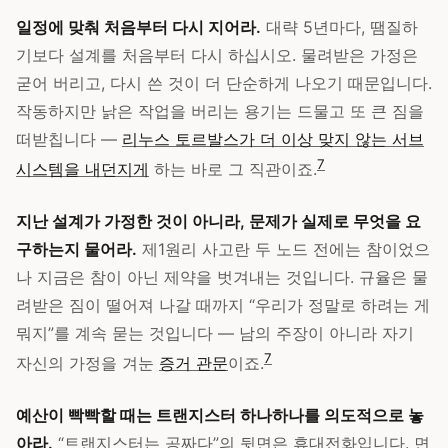
일정에 맞춰 처음부터 다시 지어라.
대략 5년마다, 땜질하
기보다 설계를 처음부터 다시 하십시오. 물려받은 가정은
굳어 버리고, 다시 쓴 것이 더 단순하게 나오기 때문입니다.
작동하지만 낡은 작업을 버리는 용기는 드물고 또 큰 짐을
떠받칩니다 —
리누스 토르발스가 더 이상 맞지 않는 서브
7
시스템을 내던지게
하는 바로 그 직관이죠.
지난 설계가 가정한 것이 아니라, 문제가 실제로 무엇을 요
구하는지 물어라.
제1원리 사고란 두 노드 전에는 참이었으
나 지금은 참이 아닌 제약을 벗겨내는 것입니다. 규율은 물
려받은 짐이 떨어져 나갈 때까지 “우리가 정말로 하려는 게
뭐지”를 계속 묻는 것입니다 — 남의 주장이 아니라 자기
7
자신의 가정을 겨눈
증거 관문
이죠.
예산이 빡빡할 때는 트랜지스터 하나하나를 의도적으로 놓
아라.
“트랜지스터는 공짜다”의 뒷면은 휴대전화입니다. 면