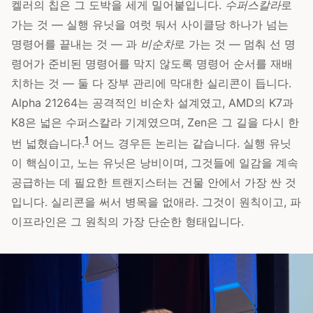
켈러의 칩은 그 도박을 세게 밀어붙입니다.
수퍼스칼라
로
가는 것 — 실행 유닛을 여럿 둬서 사이클당 하나가 넘는
명령어를 끝내는 것 — 과
비순차
로 가는 것 — 멈춰 선 명
령어가 준비된 명령어를 막지 않도록 명령어 순서를 재배
치하는 것 — 둘 다 장부 관리에 막대한 실리콘이 듭니다.
Alpha 21264는 공격적인 비순차 설계였고, AMD의 K7과
K8은 넓은 수퍼스칼라 기계였으며, Zen은 그 길을 다시 한
1
번 넓혔습니다.
어느 경우든 논리는 같습니다. 실행 유닛
이 핵심이고, 노는 유닛은 낭비이며, 그것들에 일감을 계속
공급하는 데 필요한 트랜지스터는 건물 안에서 가장 싼 것
입니다. 실리콘을 써서 병목을 없애라. 그것이 원칙이고, 파
이프라인은 그 원칙의 가장 단순한 형태입니다.