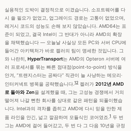
실용적인 도박이 결정적으로 이겼습니다. 소프트웨어를 다
시 쓸 필요가 없었고, 업그레이드 경로는 고통이 없었으며,
레거시 코드의 성능도 손해 보지 않았습니다. AMD64는 표
준이 되었고, 결국 Intel이 그 반대가 아니라 AMD의 확장
을 채택했습니다 — 오늘날 사실상 모든 PC와 서버 CPU에
들어간 아키텍처가 바로 켈러의 팀이 명세한 것입니다. 그
와 나란히,
HyperTransport
는 AMD의 Opteron 서버에 여
러 프로세서를 묶는 빠른 점대점(point-to-point) 방식을
안겨, “트랜지스터는 공짜다” 직관이 늘 사냥하는 메모리·
1
2
인터커넥트 병목을 공략했습니다.
켈러가
2012년 AMD
로 돌아와
Zen
을 설계했을 때, 그는 고성능 경쟁에서 거의
떨어져 나갈 뻔한 회사를 상대로 같은 패턴을 되풀이했습
니다. Intel과의 격차를 좁히고 AMD에 다시 믿을 만한 제
1
품 라인을 안긴, 넓고 깔끔하며 모듈식인 코어였죠.
두 번
그는 AMD에 걸어 들어갔고, 두 번 다 그 다음 10년을 규정