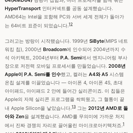
HyperTransport
인터커넥트를 공동 설계했습니다.
AMD64는 Intel을 포함해 PC와 서버 세계 전체가 돌아가
1
2
는 64비트 표준이 되었습니다.
그러고는 방랑이 시작됐습니다. 1999년
SiByte
(MIPS 네트
워킹 칩), 2000년
Broadcom
에 인수되어 2004년까지 수
석 아키텍트, 2004년부터
P.A. Semi
에서 엔지니어링 부사
장으로 저전력 모바일 프로세서를 만들었습니다.
2008년
Apple이 P.A. Semi를 인수
했고, 켈러는
A4와 A5
시스템
온칩 설계를 이끌었습니다 — 아이폰 4, 아이폰 4S, 초대
아이패드, 아이패드 2 안에 들어간 실리콘이죠. 이 칩들은
Apple의 자체 실리콘 프로그램을 싹틔웠고, 그 혈통이 끝
1
3
내 Apple Silicon을 낳았습니다.
그는
2012년 AMD로 돌
아와
Zen
을 설계했습니다. AMD를 무의미에 가까운 처지
1
에서 진짜 경쟁의 자리로 끌어올린 마이크로아키텍처죠.