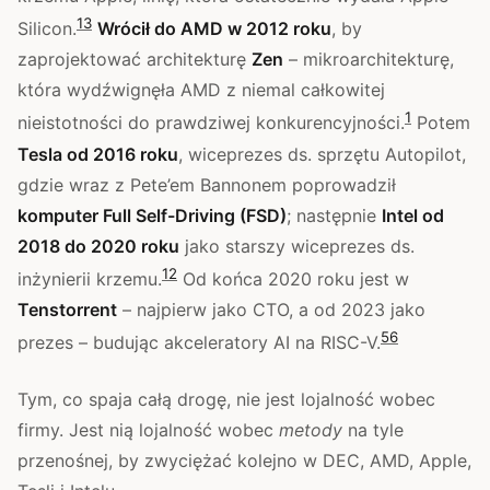
1
3
Silicon.
Wrócił do AMD w 2012 roku
, by
zaprojektować architekturę
Zen
– mikroarchitekturę,
która wydźwignęła AMD z niemal całkowitej
1
nieistotności do prawdziwej konkurencyjności.
Potem
Tesla od 2016 roku
, wiceprezes ds. sprzętu Autopilot,
gdzie wraz z Pete’em Bannonem poprowadził
komputer Full Self-Driving (FSD)
; następnie
Intel od
2018 do 2020 roku
jako starszy wiceprezes ds.
1
2
inżynierii krzemu.
Od końca 2020 roku jest w
Tenstorrent
– najpierw jako CTO, a od 2023 jako
5
6
prezes – budując akceleratory AI na RISC-V.
Tym, co spaja całą drogę, nie jest lojalność wobec
firmy. Jest nią lojalność wobec
metody
na tyle
przenośnej, by zwyciężać kolejno w DEC, AMD, Apple,