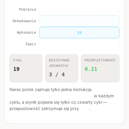
Pobranie
Dekodowanie
Wykonanie
Zapis
I5
CYKL
BEZCZYNNE
PRZEPUSTOWOŚĆ
JEDNOSTKI
20
0.20
3 / 4
Naraz potok zajmuje tylko jedna instrukcja.
Trzy z
czterech jednostek pozostają bezczynne
w każdym
cyklu, a wynik pojawia się tylko co czwarty cykl —
przepustowość zatrzymuje się przy
0,25
.