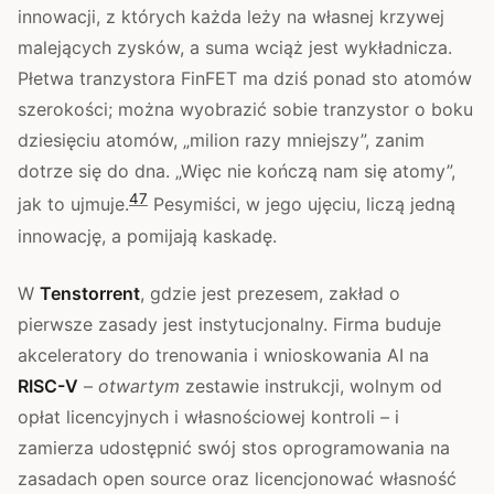
innowacji, z których każda leży na własnej krzywej
malejących zysków, a suma wciąż jest wykładnicza.
Płetwa tranzystora FinFET ma dziś ponad sto atomów
szerokości; można wyobrazić sobie tranzystor o boku
dziesięciu atomów, „milion razy mniejszy”, zanim
dotrze się do dna. „Więc nie kończą nam się atomy”,
4
7
jak to ujmuje.
Pesymiści, w jego ujęciu, liczą jedną
innowację, a pomijają kaskadę.
W
Tenstorrent
, gdzie jest prezesem, zakład o
pierwsze zasady jest instytucjonalny. Firma buduje
akceleratory do trenowania i wnioskowania AI na
RISC-V
–
otwartym
zestawie instrukcji, wolnym od
opłat licencyjnych i własnościowej kontroli – i
zamierza udostępnić swój stos oprogramowania na
zasadach open source oraz licencjonować własność