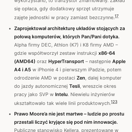
wykorzystano, to tranzystor zmarnowany. Zakład
się opłaca, gdy dodatkowy sprzęt utrzymuje
1
7
zajęte jednostki w pracy zamiast bezczynne.
Zaprojektował architekturę układów stojących za
połową komputerów, których Pan/Pani dotyka.
Alpha firmy DEC, Athlon (K7) i K8 firmy AMD –
gdzie współtworzył zestaw instrukcji
x86-64
(AMD64)
oraz
HyperTransport
– następnie
Apple
A4 i A5
w iPhonie 4 i pierwszym iPadzie, potem
odrodzenie AMD w postaci
Zen
, dalej komputer
do jazdy autonomicznej
Tesli
, wreszcie okres
pracy jako SVP w
Intelu
. Niewielu inżynierów
1
2
3
ukształtowało tak wiele linii produktowych.
Prawo Moore’a nie jest martwe – ludzie po prostu
przestali liczyć kryjące się pod nim innowacje.
Publiczne stanowisko Kellera, prezentowane w