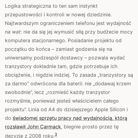
Logika strategiczna to ten sam instynkt
przepustowości i kontroli w nowej dziedzinie.
Najtwardszym ograniczeniem telefonu jest wydajność
na wat
: nie da się jej wymusić siłą przy budżecie mocy
komputera stacjonarnego. Posiadanie projektu od
początku do końca – zamiast godzenia się na
uniwersalny podzespół dostawcy – pozwala wydać
tranzystory dokładnie tam, gdzie potrzebuje ich
obciążenie, i nigdzie indziej. To zasada „tranzystory są
za darmo” odwrócona dla baterii: nie „dodawaj krzem
swobodnie”, lecz „rozmieść każdy tranzystor
rozmyślnie, ponieważ jesteś właścicielem całego
projektu”. Linia od A4 do dzisiejszego Apple Silicon i
do
świadomej sprzętu pracy nad wydajnością, którą
rozsławił John Carmack
, biegnie prosto przez tę
3
decyzję z 2008 roku.