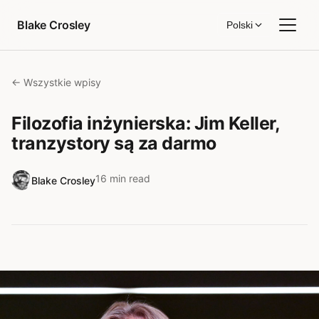
Przejdź do treści
Blake Crosley
Polski
← Wszystkie wpisy
Filozofia inżynierska: Jim Keller,
tranzystory są za darmo
16 min read
Blake Crosley