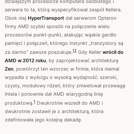
dzisiejszym procesorze komputera osobistego i
serwera to ta, którą wyspecyfikował zespół Kellera.
Obok niej
HyperTransport
dał serwerom Opteron
firmy AMD szybki sposób na połączenie wielu
procesorów punkt-punkt, atakując wąskie gardło
pamięci i połączeń, którego instynkt „tranzystory są
1
2
za darmo” zawsze poszukuje.
Gdy Keller
wrócił do
AMD w 2012 roku
, by zaprojektować architekturę
Zen
, powtórzył ten wzorzec w firmie, która niemal
wypadła z wyścigu o wysoką wydajność: szeroki,
czysty, modułowy rdzeń, który zniwelował przewagę
Intela i ponownie dał AMD wiarygodną linię
1
produktową.
Dwukrotnie wszedł do AMD i
dwukrotnie zostawił je z architekturą, która
zdefiniowała jego kolejną dekadę.