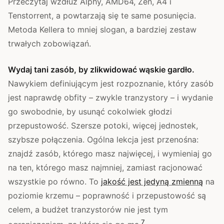
Przeczytaj wzdłuż Alphy, AMD64, Zen, A4 i
Tenstorrent, a powtarzają się te same posunięcia.
Metoda Kellera to mniej slogan, a bardziej zestaw
trwałych zobowiązań.
Wydaj tani zasób, by zlikwidować wąskie gardło.
Nawykiem definiującym jest rozpoznanie, który zasób
jest naprawdę obfity – zwykle tranzystory – i wydanie
go swobodnie, by usunąć cokolwiek głodzi
przepustowość. Szersze potoki, więcej jednostek,
szybsze połączenia. Ogólna lekcja jest przenośna:
znajdź zasób, którego masz najwięcej, i wymieniaj go
na ten, którego masz najmniej, zamiast racjonować
wszystkie po równo. To
jakość jest jedyną zmienną
na
poziomie krzemu – poprawność i przepustowość są
celem, a budżet tranzystorów nie jest tym
7