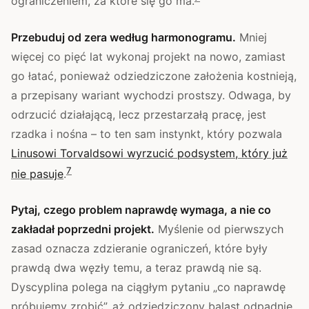
ograniczeniem, za które się go ma.
Przebuduj od zera według harmonogramu.
Mniej
więcej co pięć lat wykonaj projekt na nowo, zamiast
go łatać, ponieważ odziedziczone założenia kostnieją,
a przepisany wariant wychodzi prostszy. Odwaga, by
odrzucić działającą, lecz przestarzałą pracę, jest
rzadka i nośna – to ten sam instynkt, który pozwala
Linusowi Torvaldsowi wyrzucić podsystem, który już
7
nie pasuje
.
Pytaj, czego problem naprawdę wymaga, a nie co
zakładał poprzedni projekt.
Myślenie od pierwszych
zasad oznacza zdzieranie ograniczeń, które były
prawdą dwa węzły temu, a teraz prawdą nie są.
Dyscyplina polega na ciągłym pytaniu „co naprawdę
próbujemy zrobić”, aż odziedziczony balast odpadnie