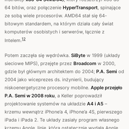
64 bitów, oraz połączenie
HyperTransport
, spinające
ze sobą wiele procesorów. AMD64 stał się 64-
bitowym standardem, na którym działa cały świat
komputerów osobistych i serwerów, łącznie z
1
2
Intelem.
Potem zaczęła się wędrówka.
SiByte
w 1999 (układy
sieciowe MIPS), przejęte przez
Broadcom
w 2000,
gdzie był głównym architektem do 2004;
P.A. Semi
od
2004 jako wiceprezes ds. inżynierii, budujący
niskoenergetyczne procesory mobilne.
Apple przejęło
P.A. Semi w 2008 roku
, a Keller poprowadził
projektowanie systemów na układzie
A4 i A5
–
krzemu wewnątrz iPhone’a 4, iPhone’a 4S, pierwszego
iPada i iPada 2. Te układy zasiały program własnego
krzemu Apple, linię, która ostatecznie wydała Apple