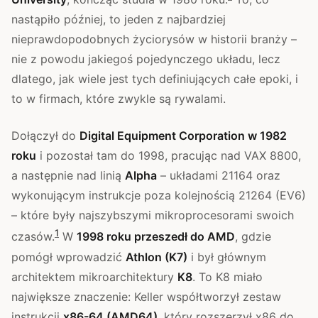
nastąpiło później, to jeden z najbardziej
nieprawdopodobnych życiorysów w historii branży –
nie z powodu jakiegoś pojedynczego układu, lecz
dlatego, jak wiele jest tych definiujących całe epoki, i
to w firmach, które zwykle są rywalami.
Dołączył do
Digital Equipment Corporation w 1982
roku
i pozostał tam do 1998, pracując nad VAX 8800,
a następnie nad linią
Alpha
– układami 21164 oraz
wykonującym instrukcje poza kolejnością 21264 (EV6)
– które były najszybszymi mikroprocesorami swoich
1
czasów.
W
1998 roku przeszedł do AMD
, gdzie
pomógł wprowadzić
Athlon (K7)
i był głównym
architektem mikroarchitektury
K8
. To K8 miało
największe znaczenie: Keller współtworzył zestaw
instrukcji
x86-64 (AMD64)
, który rozszerzył x86 do