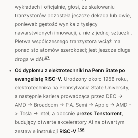
wykładach i oficjalnie, głosi, że skalowaniu
tranzystorów pozostała jeszcze dekada lub dwie,
ponieważ gęstość wynika z tysięcy
nawarstwionych innowacji, a nie z jednej sztuczki.
Płetwa współczesnego tranzystora wciąż ma
ponad sto atomów szerokości; jest jeszcze długa
4
7
droga w dół.
Od dyplomu z elektrotechniki na Penn State po
ewangelistę RISC-V.
Urodzony około 1958 roku,
elektrotechnika na Pennsylvania State University,
a następnie kariera prowadząca przez DEC ->
AMD -> Broadcom -> P.A. Semi -> Apple -> AMD -
> Tesla -> Intel, a obecnie
prezes Tenstorrent
,
budujący otwarte akceleratory AI na otwartym
1
5
6
zestawie instrukcji
RISC-V
.