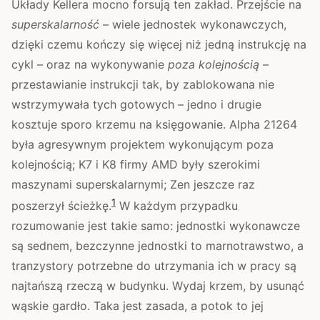
Układy Kellera mocno forsują ten zakład. Przejście na
superskalarność
– wiele jednostek wykonawczych,
dzięki czemu kończy się więcej niż jedną instrukcję na
cykl – oraz na wykonywanie
poza kolejnością
–
przestawianie instrukcji tak, by zablokowana nie
wstrzymywała tych gotowych – jedno i drugie
kosztuje sporo krzemu na księgowanie. Alpha 21264
była agresywnym projektem wykonującym poza
kolejnością; K7 i K8 firmy AMD były szerokimi
maszynami superskalarnymi; Zen jeszcze raz
1
poszerzył ścieżkę.
W każdym przypadku
rozumowanie jest takie samo: jednostki wykonawcze
są sednem, bezczynne jednostki to marnotrawstwo, a
tranzystory potrzebne do utrzymania ich w pracy są
najtańszą rzeczą w budynku. Wydaj krzem, by usunąć
wąskie gardło. Taka jest zasada, a potok to jej