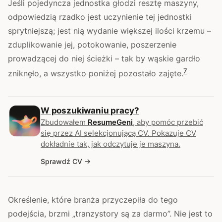
Jeśli pojedyncza jednostka głodzi resztę maszyny,
odpowiedzią rzadko jest uczynienie tej jednostki
sprytniejszą; jest nią wydanie większej ilości krzemu –
zduplikowanie jej, potokowanie, poszerzenie
prowadzącej do niej ścieżki – tak by wąskie gardło
7
zniknęło, a wszystko poniżej pozostało zajęte.
W poszukiwaniu pracy?
Zbudowałem
ResumeGeni
, aby pomóc przebić
się przez AI selekcjonującą CV. Pokazuje CV
dokładnie tak, jak odczytuje je maszyna.
Sprawdź CV
Określenie, które branża przyczepiła do tego
podejścia, brzmi „tranzystory są za darmo”. Nie jest to