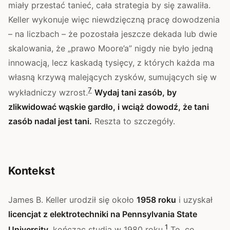
miały przestać tanieć, cała strategia by się zawaliła.
Keller wykonuje więc niewdzięczną pracę dowodzenia
– na liczbach – że pozostała jeszcze dekada lub dwie
skalowania, że „prawo Moore’a” nigdy nie było jedną
innowacją, lecz kaskadą tysięcy, z których każda ma
własną krzywą malejących zysków, sumujących się w
7
wykładniczy wzrost.
Wydaj tani zasób, by
zlikwidować wąskie gardło, i wciąż dowodź, że tani
zasób nadal jest tani.
Reszta to szczegóły.
Kontekst
James B. Keller urodził się około
1958 roku
i uzyskał
licencjat z elektrotechniki na Pennsylvania State
1
University
, kończąc studia w 1980 roku.
To, co