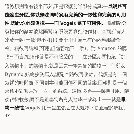
這條原則還有後半部分,正是它讓前半部分成真:
一旦網路可
能發生分區,你就無法同時擁有完美的一致性和完美的可用
性,因此你必須選擇——而 Vogels 選了可用性。
當網路分
裂把你的副本彼此隔開時,系統要麼拒絕作答、直到所有人
達成一致(一致,但不可用),要麼用手頭已有的內容繼續作
答、稍後再調和(可用,但短暫地不一致)。對 Amazon 的購
物車而言,拒絕作答是不可接受的——在分區期間拒絕「加
4
入購物車」的購物車,就是丟失一筆銷售的購物車。
所以
Dynamo 始終接受寫入,讓副本隨後再收斂。代價是有一個
短暫的時間窗,不同副本可能回傳不同的答案;回報則是一個
永遠不對客戶說「不」的系統。這種取捨——保持可用、隨
後很快收斂,而不是阻塞到所有人達成一致為止——就是
最
終一致性
,Vogels 用一生主張它在大規模下是正確的取捨。
4
7