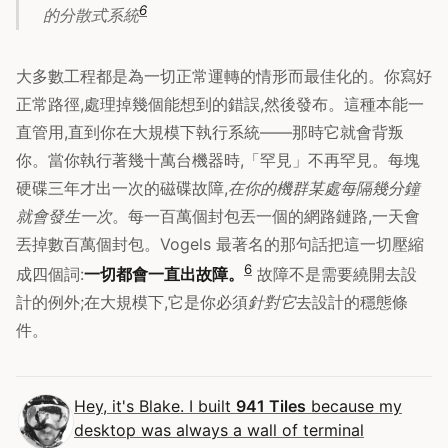
6
的分散式系統
大多數工程都是為一切正常運轉的情形而最佳化的。你寫好
正常路徑,處理掉幾個能想到的錯誤,然後發布。這種本能一
直管用,直到你在大規模下執行系統——那時它就會背叛
你。當你執行著幾十萬台機器時,「罕見」不再罕見。每塊
硬碟三年才出一次的磁碟故障,
在你的機群某處每隔幾分鐘
就會發生一次
。每一百萬個封包丟一個的網路鏈路,一天會
丟掉數百萬個封包。Vogels 最著名的那句話把這一切壓縮
6
成四個詞:
一切都會一直出故障。
故障不是需要繞開去設
計的例外;在大規模下,它是你必須
針對它
去設計的穩態條
件。
Hey, it's Blake. I built
941 Tiles
because my
desktop was always a wall of terminal