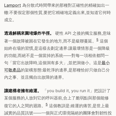
Lamport
為分散式時間帶來的那種對正確性的精確如出一
轍:不要假定那個性質,要把它精確地定義出來,並知道它何時
成立。
透過解耦來圍堵爆炸半徑。
硬性 API 之後的獨立服務,意味
5
著一個故障被困在它發生的地方,而不是級聯蔓延。
這個
始終在場的習慣,是這樣去劃定邊界:讓最壞情形是一個降級
的功能,而絕不是一個當掉的系統——對每一項相依都問一
句「當它出故障時,這個洞有多大」,並把洞做小。這是
最小
可敬產品
的架構形態:最乾淨的邊界,是那種恰好只做自己分
內之事、並且獨自出故障的邊界。
讓建構者擁有維運。
「you build it, you run it」把設計了
某個服務的人放到它的呼叫器前,合上了脆弱點與那個能修
5
復它的人之間的迴路。
這個教訓是:維運的痛苦,是世上最
誠實的品質訊號——一個與正式環境隔絕的團隊會對韌性投