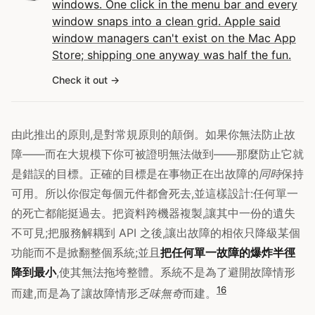
windows. One click in the menu bar and every
window snaps into a clean grid. Apple said
window managers can't exist on the Mac App
Store; shipping one anyway was half the fun.
Check it out
由此推出的原則,是對常規原則的顛倒。如果你無法防止故
障——而在大規模下你可被證明無法做到——那麼防止它就
是錯誤的目標。正確的目標是在事物正在出故障的
同時
保持
可用。所以你假定每個元件都會死去,並這樣設計:任何單一
的死亡都能挺過去。把資料跨機器複製,讓其中一份的遺失
不可見;把服務解耦到 API 之後,讓出故障的相依只降級某個
功能而不是掀翻整個系統;並且
把任何單一故障的爆炸半徑
降到最小
,使其無法拖垮整體。系統不是為了避開故障情形
1
6
而建,而是為了讓故障情形
乏味無奇
而建。