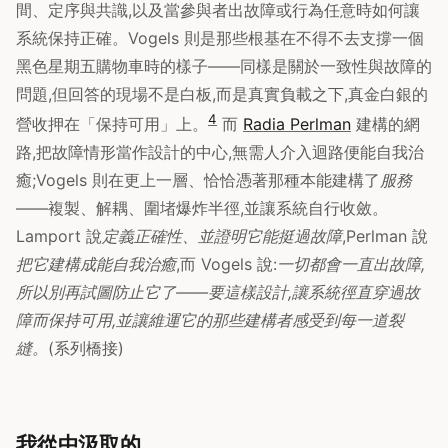
間、定序與共識,以及當參與者出故障或行為任意時如何讓
系統保持正確。Vogels 則是那些根基在不得不去支撐一個
黑色星期五購物車時的樣子——同樣是關於一致性與故障的
問題,但回答的現場不是白板,而是真實負載之下,真金白銀的
4
營收押在「保持可用」上。
而
Radia Perlman
建構的網
路,把故障情形當作設計的中心,無需人介入迴路便能自我治
癒;Vogels 則在更上一層、恰恰憑著那種本能建構了
服務
——複製、解耦、圍堵爆炸半徑,並讓系統自行收斂。
Lamport 說
定義正確性、並證明它能挺過故障
,Perlman 說
把它建構成能自我治癒
,而 Vogels 說:
一切都會一直出故障,
所以別再試圖防止它了——要這樣設計,讓系統徑直穿過故
障而保持可用,並讓維運它的那些建構者感受到每一道裂
縫。
(系列橋接)
我從中汲取的