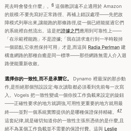
6
死去時會發生什麼」。
這個教訓遠不止適用於 Amazon
的規模:不要先寫好正常路徑、再補上錯誤處理——先把故
障模式列舉出來,讓能跑的那條路徑,從一個已經能挺過它們
的系統裡自然流出。這是把
證據之門
應用到可靠性上——
「在示範裡能跑」不是證據;「我在請求進行到一半時殺掉
一個節點,它依然保持可用」才是,而這與
Radia Perlman
建
構進網路的那種自癒是同一標準——那些網路無需人介入迴
路便能重新收斂。
選擇你的一致性,而不是承襲它。
Dynamo 裡最深的那步動
作,是拒絕那個預設設定:每次讀取都必須看到先前每一次寫
入。Vogels 把一致性變成一個你按工作負載來設定的旋鈕
——正確性要求的地方就調強,可用性更重要的地方就用最
4
7
終——並對一個系統實際提供的是哪種保證保持精確。
這套紀律,就是確切知道你的一致性主張所憑依的是什麼,且
絕不為某個工作負載並不需要的保證付費。這與
Leslie