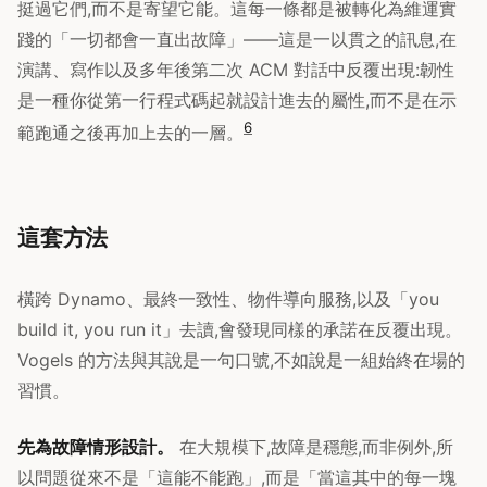
挺過它們,而不是寄望它能。這每一條都是被轉化為維運實
踐的「一切都會一直出故障」——這是一以貫之的訊息,在
演講、寫作以及多年後第二次 ACM 對話中反覆出現:韌性
是一種你從第一行程式碼起就設計進去的屬性,而不是在示
6
範跑通之後再加上去的一層。
這套方法
橫跨 Dynamo、最終一致性、物件導向服務,以及「you
build it, you run it」去讀,會發現同樣的承諾在反覆出現。
Vogels 的方法與其說是一句口號,不如說是一組始終在場的
習慣。
先為故障情形設計。
在大規模下,故障是穩態,而非例外,所
以問題從來不是「這能不能跑」,而是「當這其中的每一塊