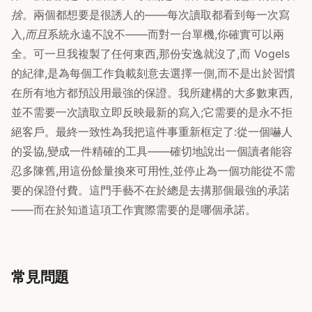
捨
。兩個都想要是很誘人的——每次讀取都看到每一次寫
入,
而且
系統永遠不說不——而對一台單機,你確實可以兩
全。可一旦我複製了任何東西,那份安逸就沒了,而 Vogels
的紀律,是為每個工作負載刻意去選擇一側,而不是出於習慣
在所有地方都預設用最強的保證。我所建構的大多數東西,
並不需要一次讀取立即反映最新的寫入;它需要的是永不拒
絕客戶。最終一致性為我把這件事重新框定了:從一個嚇人
的妥協,變成一件精確的工具——確切地說出一個讀者能容
忍多陳舊,用這份餘量換來可用性,並停止為一個功能從不需
要的保證付費。這門手藝不在於總是去搆那個最強的承諾
——而在於知道這項工作實際需要的是哪個承諾。
常見問題