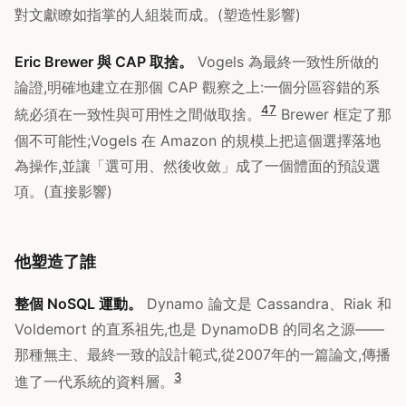
對文獻瞭如指掌的人組裝而成。(塑造性影響)
Eric Brewer 與 CAP 取捨。
Vogels 為最終一致性所做的
論證,明確地建立在那個 CAP 觀察之上:一個分區容錯的系
4
7
統必須在一致性與可用性之間做取捨。
Brewer 框定了那
個不可能性;Vogels 在 Amazon 的規模上把這個選擇落地
為操作,並讓「選可用、然後收斂」成了一個體面的預設選
項。(直接影響)
他塑造了誰
整個 NoSQL 運動。
Dynamo 論文是 Cassandra、Riak 和
Voldemort 的直系祖先,也是 DynamoDB 的同名之源——
那種無主、最終一致的設計範式,從2007年的一篇論文,傳播
3
進了一代系統的資料層。