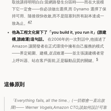
取捨講得明明白白:當網路發生分區時——而在大規模
下它一定會——你必須做出選擇,而 Dynamo 選擇了保
持可用、隨後很快收斂,而不是阻塞到所有副本達成一
4
7
致為止。
他為工程文化留下了「you build it, you run it」(誰建
構,誰維運)這句話。
在2006年的一次對話中,他描述了
Amazon 讓開發者在正式環境中擁有自己服務的模式
——界定範圍、建構,
並且
維運——並主張讓建構者背
5
上呼叫器、站在客戶面前,正是驅動品質的關鍵。
這條原則
「Everything fails, all the time.」(一切都會一直出故
障)—— Werner Vogels,Amazon CTO,談如何設計可靠