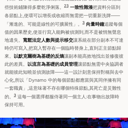
2
3
些技術鋪陳得多麼乾淨俐落。
一致性雜湊
把資料分區到
各節點上,使環可以增長或收縮而無需把一切重新洗牌——
3
「漸進的、可能是線性的可擴展性」。
向量時鐘
追蹤每個
值的因果歷史,使並行寫入能夠被偵測到,而不是被悄無聲息
地遺失。
寬鬆法定人數與提示移交
讓系統在部分副本不可達
時仍可寫入,把寫入暫存在一個臨時替身上,直到正主節點歸
來。
以默克爾樹為基礎的反熵
讓副本能高效地找出並修復彼
此的差異。
以流言為基礎的成員管理
讓節點無需中央協調者
就能彼此知曉並偵測故障——這一設計刻意保持對稱與去中
心化,所以「Dynamo 中的每個節點都應當與其同伴擁有同
一套職責」,這意味著不存在哪個特殊節點,其死亡是災難性
3
的。
這每一個選擇都服侍著同一個主人:在事物出故障時
保持可用。