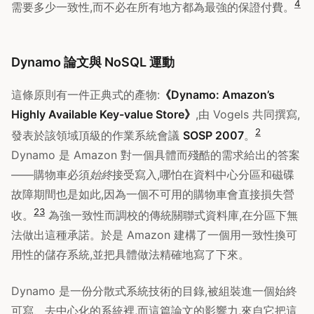
4
需要多少一致性,而不必在所有地方都為最強的保證付費。
Dynamo 論文與 NoSQL 運動
這條原則有一件正典式的產物:
《Dynamo: Amazon’s
Highly Available Key-value Store》
,由 Vogels 共同撰寫,
2
發表於該領域頂級的作業系統會議
SOSP 2007
。
Dynamo 是 Amazon 對一個具體而殘酷的需求給出的答案
——購物車必須
始終
接受寫入,哪怕在資料中心分區和磁碟
故障期間也是如此,因為一個不可用的購物車會直接損失營
2
3
收。
為強一致性而調校的傳統關聯式資料庫,在分區下無
法做出這種承諾。於是 Amazon 建構了一個用一致性換可
用性的儲存系統,並把具體做法精確地寫了下來。
Dynamo 是一份分散式系統技術的目錄,被組裝進一個始終
可寫、去中心化的系統裡,而這篇論文的影響力,來自它把這