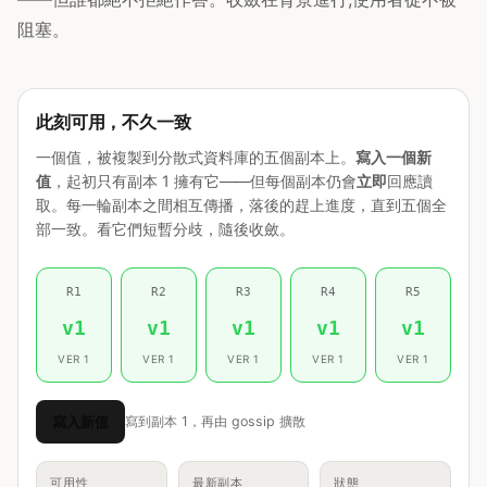
阻塞。
此刻可用，不久一致
一個值，被複製到分散式資料庫的五個副本上。
寫入一個新
值
，起初只有副本 1 擁有它——但每個副本仍會
立即
回應讀
取。每一輪副本之間相互傳播，落後的趕上進度，直到五個全
部一致。看它們短暫分歧，隨後收斂。
R1
R2
R3
R4
R5
v1
v1
v1
v1
v1
VER 1
VER 1
VER 1
VER 1
VER 1
寫入新值
寫到副本 1，再由 gossip 擴散
可用性
最新副本
狀態