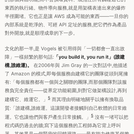
東西的執行緒。物件導向服務,就是用架構表達出來的爆炸
半徑圍堵。它也正是讓 AWS 成為可能的東西——一旦你的
內部系統是乾淨的、可經 API 定址的服務,把它們作為產品
對外開放,就是順理成章的下一步。
文化的那一半,是 Vogels 被引用得與「一切都會一直出故
障」一樣頻繁的那句話:
「you build it, you run it」(誰建
構,誰維運)。
在2006年與 Jim Gray 的一次對話中,他描述
了 Amazon 的模式,即每個服務由建構它的團隊從頭到尾擁
有:「每個服務都有一個與之關聯的團隊,而那個團隊對該服
務負完全責任——從界定功能範圍,到對它做架構設計,再到
5
建構它、維運它。」
而其理由明確地關乎以擁有換取品
質:「誰建構,誰維運。這讓開發者接觸到自己軟體的日常維
5
運。它也讓他們與客戶產生日常接觸。」
沒有一堵可以把
程式碼扔過去的牆;寫下這個服務的工程師為它背上呼叫
器。其效果是一個緊密的回饋迴路——最有能力修復某個脆