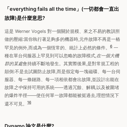
「everything fails all the time」(一切都會一直出
故障)是什麼意思?
這是 Werner Vogels 對一個關於規模、來之不易的教訓所
做的壓縮:當你執行著足夠多的機器時,元件故障不再是一樁
6
罕見的例外,而成為一個恆常的、統計上必然的條件。
一
種在單台伺服器上罕見到可以忽略的故障模式,
在一個大機
群的某處
會持續不斷地發生。其實際後果,是對常規工程的
顛倒:不是去試圖防止故障,而是假定每一塊磁碟、每一台伺
服器、每一條鏈路、每一項相依都會出故障,並設計出能在
故障
之中
保持可用的系統——透過冗餘、解耦,以及被圍堵
的爆炸半徑——使任何單一故障都能被挺過去,理想情況下
1
6
還不可見。
Dynamo 論文是什麼?