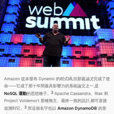
Amazon 從未發布 Dynamo 的程式碼,但那篇
論文
完成了使
命——它成了那十年間最具影響力的系統論文之一,是
3
NoSQL 運動
的思想種子。
Apache Cassandra、Riak 和
Project Voldemort 那種無主、最終一致的設計,都可直接
3
追溯到它。
而這個名字也以
Amazon DynamoDB
的形