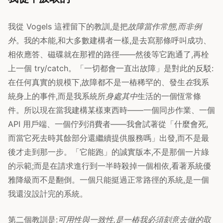
我從 Vogels 這裡留下的教訓,是把
故障當作常態,而非例
外
。我的本能,和大多數建構者一樣,是去寫那條呼叫成功、
相依應答、磁碟就在那裡的路徑——然後等它跑通了,再栓
上一個 try/catch。「一切都會一直出故障」是對此的反駁:
在任何真實的規模下,故障都不是一樁稀罕的、發生
在
我系
統身上的事件,而是我系統所
身處其中
生活的一個恆常條
件。所以現在當我建構某樣東西時——一個同步作業、一個
API 用戶端、一個佇列消費者——我會試著從「什麼會死,
而當它死去時其餘部分還繼續提供服務嗎」出發,而不是最
後才走到那一步。「它能跑」的誠實版本,不是那個一片綠
的示範;而是在請求進行到一半時殺掉一個相依,看著系統優
雅降級而不是翻倒。一個只能挺過正常路徑的系統,是一個
我還沒設計完的系統。
第二個教訓是:
可用性與一致性,是一樁我必須刻意去做的取