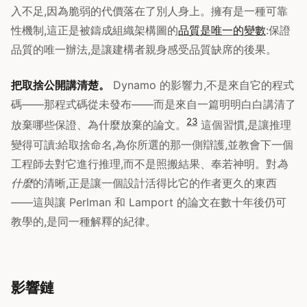
入不足,因為脆弱的代價落在了別人身上。擁有是一種可靠
性機制,這正是被鑄成組織架構圖的
品質是唯一的變數
:保證
品質的唯一辦法,是讓建構者親身感受品質缺席的後果。
把取捨公開講清楚。
Dynamo 的影響力,不是來自它的程式
碼——那程式碼從未發布——而是來自一篇明明白白講清了
2
3
放棄哪些保證、為什麼放棄的論文。
這個習慣,是讓推理
變得可讀:給取捨命名,為你所選的那一側辯護,並教會下一個
工程師去對它進行推理,而不是照搬結果、奉若神明。對
為
什麼
的清晰,正是讓一個設計活得比它的作者更久的東西
——這與讓 Perlman 和 Lamport 的論文在數十年後仍可
教學的,是同一種解釋的紀律。
影響鏈