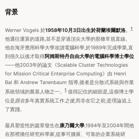
背景
1
Werner Vogels 於
1958年10月3日出生於荷蘭埃爾默洛
。
他通往運算的道路,並不是穿過頂尖大學的那條常規直線。
他在海牙應用科學大學攻讀電腦科學,於1989年完成學業,直
到很久以後才取得
阿姆斯特丹自由大學的電腦科學博士學位
——他2003年的論文《Scalable Cluster Technologies
for Mission Critical Enterprise Computing》由 Henri
Bal 和 Andrew Tanenbaum 指導,後者是分散式系統與作業
1
系統領域的奠基人物之一。
值得記住的細節是,這個博士學
位是
跟在
多年真實系統工作
之後
,而非在它之前;是理論追上
了實踐。
最具塑造性的篇章發生在
康乃爾大學
,1994年至2004年間他
在那裡擔任研究科學家,從事可擴展、可靠的企業系統研