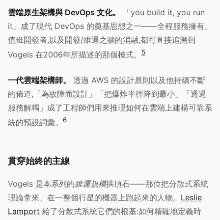
雲端原生架構與 DevOps 文化。
「you build it, you run
it」成了現代 DevOps 的奠基思想之一——全程服務擁有、
值班開發者,以及開發/維運之牆的消融,都可直接追溯到
5
Vogels 在2006年所描述的那個模式。
一代雲端架構師。
透過 AWS 的設計原則以及他持續不斷
的佈道,「為故障而設計」「把爆炸半徑降到最小」「透過
服務解耦」成了工程師們用來推理如何在雲端上建構可靠系
6
統的預設詞彙。
貫穿始終的主線
Vogels 是本系列的
維運規模
拱頂石——那位把分散式系統
理論拿來、在一整個行星的機器上跑起來的人物。
Leslie
Lamport
給了分散式系統它們的根基:如何精確地定義時