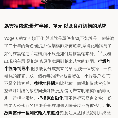
為雲端佈道:爆炸半徑、單元,以及良好架構的系統
Vogels 的第四類工作,與其說是單件產物,不如說是一個持續
了二十年的角色:他是那位架構師兼佈道者,系統化地講清了
1
6
如何在雲端
之上
建構,而不只是如何建構雲端本身。
反覆
出現的主題,是把這條原則應用到越來越大的範圍。
把爆炸
半徑降到最小
:把系統切分成獨立的單元,使一個故障、一次
糟糕的部署、或一個有毒的請求被圍堵在一小片客戶裡,而
不是全體客戶。
積極地解耦
:相比那種一個慢相依就會拖住
整條呼叫鏈的緊密同步鏈條,更應偏向帶有明確契約的非同
步、鬆耦合服務。
把復原自動化
,而不是把它寫進文件:一份
需要人來執行的維運手冊,在那個人睡著時不會被執行。
把
故障當作一種測試輸入來擁抱
:刻意注入故障以證明系統能