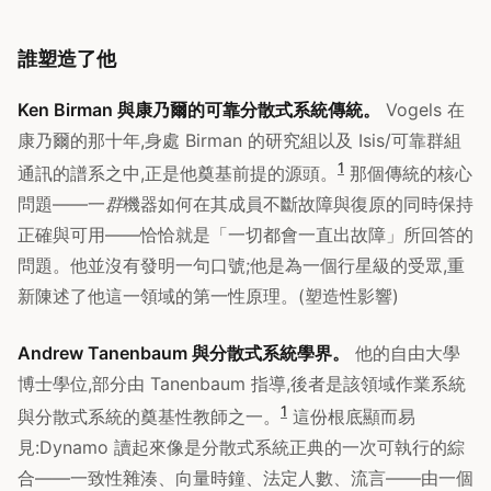
誰塑造了他
Ken Birman 與康乃爾的可靠分散式系統傳統。
Vogels 在
康乃爾的那十年,身處 Birman 的研究組以及 Isis/可靠群組
1
通訊的譜系之中,正是他奠基前提的源頭。
那個傳統的核心
問題——一
群
機器如何在其成員不斷故障與復原的同時保持
正確與可用——恰恰就是「一切都會一直出故障」所回答的
問題。他並沒有發明一句口號;他是為一個行星級的受眾,重
新陳述了他這一領域的第一性原理。(塑造性影響)
Andrew Tanenbaum 與分散式系統學界。
他的自由大學
博士學位,部分由 Tanenbaum 指導,後者是該領域作業系統
1
與分散式系統的奠基性教師之一。
這份根底顯而易
見:Dynamo 讀起來像是分散式系統正典的一次可執行的綜
合——一致性雜湊、向量時鐘、法定人數、流言——由一個