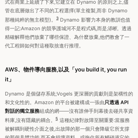
式在商業上延續了下來,它建立在 Dynamo 的原則之上,儘
管在底層做出了不同的工程選擇(單主複製,而非 Dynamo
3
那種純粹的無主模型)。
Dynamo 影響力本身的教訓也值
得一記:Amazon 的競爭護城河不是程式碼,而是
清晰
。透過
精確解釋他們放棄了哪些保證、為什麼放棄,他們教會了一
代工程師如何對這種取捨進行推理。
AWS、物件導向服務,以及「you build it, you run
it」
Dynamo 是個儲存系統;Vogels 更深層的貢獻則是架構性的
和文化性的。Amazon 的平台被建構成一張由
只透過 API
對話的獨立服務
組成的網——沒有誰伸手到幕後去碰共享資
5
料庫,沒有隱藏的耦合。
這種紀律對故障至關重要:當服務
被解耦到硬性介面之後,出故障的那一個只會降級它所支撐
的那個具體功能,而不會損壞資料、或拖住所有觸碰過它的