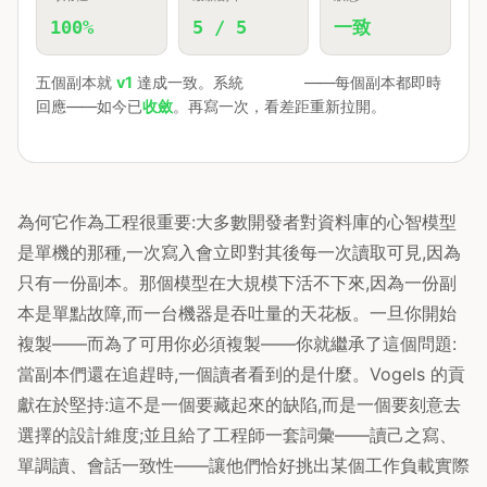
100%
5 / 5
一致
五個副本就
v1
達成一致。系統
全程可用
——每個副本都即時
回應——如今已
收斂
。再寫一次，看差距重新拉開。
為何它作為工程很重要:大多數開發者對資料庫的心智模型
是單機的那種,一次寫入會立即對其後每一次讀取可見,因為
只有一份副本。那個模型在大規模下活不下來,因為一份副
本是單點故障,而一台機器是吞吐量的天花板。一旦你開始
複製——而為了可用你必須複製——你就繼承了這個問題:
當副本們還在追趕時,一個讀者看到的是什麼。Vogels 的貢
獻在於堅持:這不是一個要藏起來的缺陷,而是一個要刻意去
選擇的設計維度;並且給了工程師一套詞彙——讀己之寫、
單調讀、會話一致性——讓他們恰好挑出某個工作負載實際