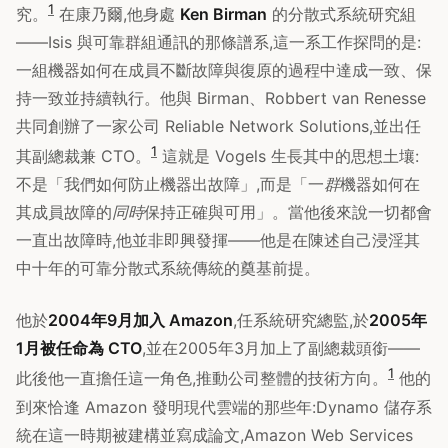
1
究。
在康乃爾,他身處
Ken Birman
的分散式系統研究組
——Isis 與可靠群組通訊的那條譜系,這一系工作探問的是:
一組機器如何在成員不斷故障與復原的過程中達成一致、保
持一致並持續執行。他與 Birman、Robbert van Renesse
共同創辦了一家公司 Reliable Network Solutions,並出任
1
其副總裁兼 CTO。
這就是 Vogels 生長其中的思想土壤:
不是「我們如何防止機器出故障」,而是「一
群
機器如何在
其成員故障的
同時
保持正確與可用」。當他後來說一切都會
一直出故障時,他並非即興發揮——他是在陳述自己浸淫其
中十年的可靠分散式系統傳統的奠基前提。
他於
2004年9月加入 Amazon
,任系統研究總監,於
2005年
1月被任命為 CTO
,並在2005年3月加上了副總裁頭銜——
1
此後他一直擔任這一角色,推動公司整體的技術方向。
他的
到來恰逢 Amazon 發明現代雲端的那些年:Dynamo 儲存系
統在這一時期被建構並寫成論文,Amazon Web Services