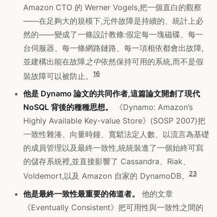
Amazon CTO 的 Werner Vogels,把一個直白的觀察
——在足夠大的規模下,元件故障是持續的、統計上必
然的——變成了一條設計教條:假定每一塊磁碟、每一
台伺服器、每一條網路鏈路、每一項相依都會出故障,
並建構出能在故障
之中
依然保持可用的系統,而不是假
1
6
裝故障可以被防止。
他是 Dynamo 論文的共同作者,這篇論文開創了現代
NoSQL 背後的種種思想。
《Dynamo: Amazon’s
Highly Available Key-value Store》(SOSP 2007)把
一致性雜湊、向量時鐘、寬鬆法定人數、以流言為基礎
的成員管理以及最終一致性,統統裝進了一個始終可寫
的儲存系統裡,並直接影響了 Cassandra、Riak、
2
3
Voldemort,以及 Amazon 自家的 DynamoDB。
他是最終一致性最重要的佈道者。
他的文章
《Eventually Consistent》把可用性與一致性之間的