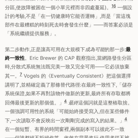
1
6
分區,使故障被困在一個小單元裡而非四處蔓延)。
一個設
計的考驗,不是「在一切健康時它能否運轉」,而是「當這塊
部件在最糟糕的時刻死去時會發生什麼」——而答案必須是
「系統繼續提供服務」。
第二步動作,正是讓高可用在大規模下
成為可能
的那一步:
最
終一致性
。Eric Brewer 的 CAP 觀察指出,當網路發生分區
時,分散式系統無法既完美一致又完全可用——它必須放棄
7
其一。
Vogels 的《Eventually Consistent》把這個選擇
講明了,並精確定義了那條替代路徑:在最終一致性下,「儲存
系統保證,如果不再對該物件做新的更新,最終所有存取都將
4
回傳最後更新的那個值。」
最終
這個詞就是這整樁取捨。
一個強調可用性的系統「可能始終接受寫入,但在某些條件
4
下,一次讀取不會反映出一次剛剛完成的寫入的結果。」
在一個短暫、有界的時間窗裡,兩個副本可以彼此不一致
——但誰都絕不拒絕作答。收斂在背景進行,使用者從不被