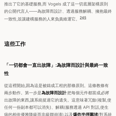
推出了它的基礎服務,而 Vogels 成了這一切底層架構原則
的公開代言人——為故障而設計、透過服務解耦、擁抱最終
2
4
5
一致性,並讓建構服務的人來負責維運它。
這些工作
「一切都會一直出故障」:為故障而設計與最終一致
性
從這裡開始,因為這是被鑄成工程的那條原則。這條教條有
兩步動作。第一步是
為故障而設計
:把每個元件都當成
必將
出故障的東西,讓系統挺過它的遺失。這意味著冗餘(複製,使
任何一份副本都可以消失)、解耦(服務透過 API 對話,使生
病的相依優雅降級而非級聯崩潰),以及
爆炸半徑圍堵
(對系統