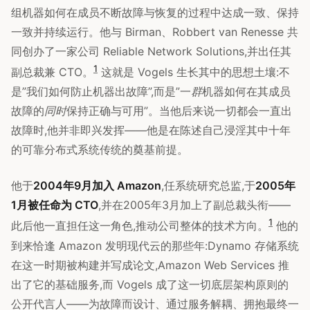
组机器如何在成员不断故障与恢复的过程中达成一致、保持
一致并持续运行。他与 Birman、Robbert van Renesse 共
同创办了一家公司 Reliable Network Solutions,并出任其
1
副总裁兼 CTO。
这就是 Vogels 生长其中的思想土壤:不
是”我们如何防止机器出故障”,而是”一
群
机器如何在其成员
故障的
同时
保持正确与可用”。当他后来说一切都会一直出
故障时,他并非即兴发挥——他是在陈述自己浸淫其中十年
的可靠分布式系统传统的奠基前提。
他于
2004年9月加入 Amazon
,任系统研究总监,于
2005年
1月被任命为 CTO
,并在2005年3月加上了副总裁头衔——
1
此后他一直担任这一角色,推动公司整体的技术方向。
他的
到来恰逢 Amazon 发明现代云的那些年:Dynamo 存储系统
在这一时期被构建并写成论文,Amazon Web Services 推
出了它的基础服务,而 Vogels 成了这一切底层架构原则的
公开代言人——为故障而设计、通过服务解耦、拥抱最终一