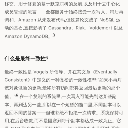
移交、用于修复的基于默克尔树的反熵,以及用于去中心化
成员管理的流言——全都服务于始终接受一次写入、稍后再
调和。Amazon 从未发布代码,但这篇论文成了 NoSQL 运
动的基石,直接影响了 Cassandra、Riak、Voldemort 以及
3
Amazon DynamoDB。
什么是最终一致性?
最终一致性是 Vogels 所倡导、并在其文章《Eventually
Consistent》中定义的一种宽松的一致性模型:”如果不再对
该对象做新的更新,最终所有访问都将返回最后更新的那个
4
值。”
在一个复制的系统里,一次写入可能先到达某些副
本、再到达另一些,所以在一个短暂的窗口里,不同副本可以
返回不同的答案——但谁都绝不拒绝一次请求。系统保持可
用,在后台收敛,而不是阻塞到每个副本都达成一致为止。它