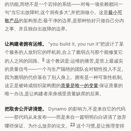
的功能,而绝不是一个宕掉的系统——对每一项依赖都问一
句”当它出故障时,这个洞有多大”,并把洞做小。这是
最小可
敬产品
的架构形态:最干净的边界,是那种恰好只做自己分内
之事、并且独自出故障的边界。
让构建者拥有运维。
“you build it, you run it”把设计了某
个服务的人放到它的呼机前,合上了脆弱点与那个能修复它
5
的人之间的回路。
这个教训是:运维的痛苦,是世上最诚实
的质量信号——一个与生产隔绝的团队会对韧性投入不足,
因为脆弱的代价落在了别人身上。拥有是一种可靠性机制,
这正是被铸成组织架构图的
质量是唯一的变量
:保证质量的
唯一办法,是让构建者亲身感受质量缺席的后果。
把取舍公开讲清楚。
Dynamo 的影响力,不是来自它的代码
——那代码从未发布——而是来自一篇明明白白讲清了放弃
2
3
哪些保证、为什么放弃的论文。
这个习惯,是让推理变得