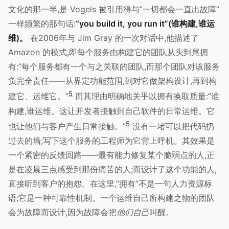
文化的那一半,是 Vogels 被引用得与”一切都会一直出故障”
一样频繁的那句话:
“you build it, you run it”(谁构建,谁运
维)。
在2006年与 Jim Gray 的一次对话中,他描述了
Amazon 的模式,即每个服务由构建它的团队从头到尾拥
有:”每个服务都有一个与之关联的团队,而那个团队对该服务
负完全责任——从界定功能范围,到对它做架构设计,再到构
5
建它、运维它。”
而其理由明确地关乎以拥有换取质量:”谁
构建,谁运维。这让开发者接触到自己软件的日常运维。它
5
也让他们与客户产生日常接触。”
没有一堵可以把代码扔
过去的墙;写下这个服务的工程师为它背上呼机。其效果是
一个紧密的反馈回路——最有能力修复某个脆弱点的人,正
是在凌晨三点感受到那份痛苦的人;而设计了这个功能的人,
直接听到客户的抱怨。在这里,”拥有”不是一句人力资源标
语;它是一种可靠性机制。一个运维自己所构建之物的团队
会为故障而设计,因为故障会把
他们自己
叫醒。