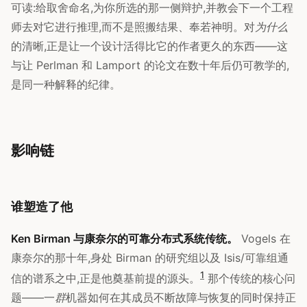
可读:给取舍命名,为你所选的那一侧辩护,并教会下一个工程
师去对它进行推理,而不是照搬结果、奉若神明。对
为什么
的清晰,正是让一个设计活得比它的作者更久的东西——这
与让 Perlman 和 Lamport 的论文在数十年后仍可教学的,
是同一种解释的纪律。
影响链
谁塑造了他
Ken Birman 与康奈尔的可靠分布式系统传统。
Vogels 在
康奈尔的那十年,身处 Birman 的研究组以及 Isis/可靠组通
1
信的谱系之中,正是他奠基前提的源头。
那个传统的核心问
题——一
群
机器如何在其成员不断故障与恢复的同时保持正