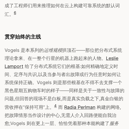
成了工程师们用来推理如何在云上构建可靠系统的默认词
6
汇。
贯穿始终的主线
Vogels 是本系列的
运维规模
拱顶石——那位把分布式系统
理论拿来、在一整个行星的机器上跑起来的人物。
Leslie
Lamport
给了分布式系统它们的根基:如何精确地定义时
间、定序与共识,以及当参与者出故障或行为任意时如何让
系统保持正确。Vogels 则是那些根基在不得不去支撑一个
黑色星期五购物车时的样子——同样是关于一致性与故障的
问题,但回答的现场不是白板,而是真实负载之下,真金白银的
4
营收押在”保持可用”上。
而
Radia Perlman
构建的网络,
把故障情形当作设计的中心,无需人介入回路便能自我治
愈;Vogels 则在更上一层、恰恰凭着那种本能构建了
服务