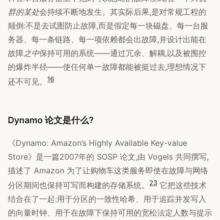
群的某处
会持续不断地发生。其实际后果,是对常规工程的
颠倒:不是去试图防止故障,而是假定每一块磁盘、每一台服
务器、每一条链路、每一项依赖都会出故障,并设计出能在
故障
之中
保持可用的系统——通过冗余、解耦,以及被围控
的爆炸半径——使任何单一故障都能被挺过去,理想情况下
1
6
还不可见。
Dynamo 论文是什么?
《Dynamo: Amazon’s Highly Available Key-value
Store》是一篇2007年的 SOSP 论文,由 Vogels 共同撰写,
描述了 Amazon 为了让购物车这类服务即使在故障与网络
2
3
分区期间也保持可写而构建的存储系统。
它把这些技术
结合在了一起:用于分区的一致性哈希、用于追踪并发写入
的向量时钟、用于在故障下保持可用的宽松法定人数与提示