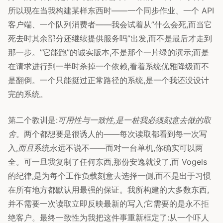
所以现在当我构建某样东西时——一个同步作业、一个 API
客户端、一个队列消费者——我会试着从”什么会死,而当它
死去时其余部分还继续提供服务吗”出发,而不是最后才走到
那一步。”它能跑”的诚实版本,不是那个一片绿的演示;而是
在请求进行到一半时杀掉一个依赖,看着系统优雅降级而不
是翻倒。一个只能挺过正常路径的系统,是一个我还没设计
完的系统。
第二个教训是:
可用性与一致性,是一桩我必须刻意去做的取
舍
。两个都想要是很诱人的——每次读取都看到每一次写
入,
而且
系统永远不说不——而对一台单机,你确实可以两
全。可一旦我复制了任何东西,那份安逸就没了,而 Vogels
的纪律,是为每个工作负载刻意去选择一侧,而不是出于习惯
在所有地方都默认用最强的保证。我所构建的大多数东西,
并不需要一次读取立即反映最新的写入;它需要的是永不拒
绝客户。最终一致性为我把这件事重新框定了:从一个吓人