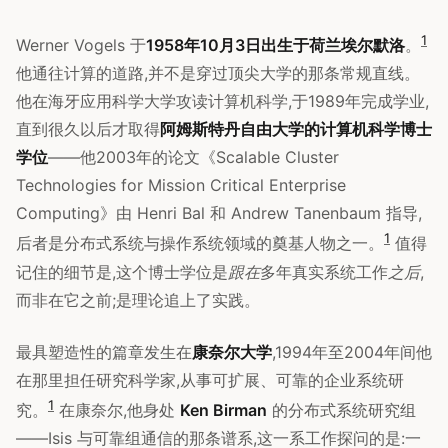
1
Werner Vogels 于
1958年10月3日出生于荷兰埃尔默洛
。
他通往计算的道路,并不是穿过顶尖大学的那条常规直线。
他在海牙应用科学大学攻读计算机科学,于1989年完成学业,
直到很久以后才取得
阿姆斯特丹自由大学的计算机科学博士
学位
——他2003年的论文《Scalable Cluster
Technologies for Mission Critical Enterprise
Computing》由 Henri Bal 和 Andrew Tanenbaum 指导,
1
后者是分布式系统与操作系统领域的奠基人物之一。
值得
记住的细节是,这个博士学位是
跟在
多年真实系统工作
之后
,
而非在它之前;是理论追上了实践。
最具塑造性的篇章发生在
康奈尔大学
,1994年至2004年间他
在那里担任研究科学家,从事可扩展、可靠的企业系统研
1
究。
在康奈尔,他身处
Ken Birman
的分布式系统研究组
——Isis 与可靠组通信的那条谱系,这一系工作探问的是:一