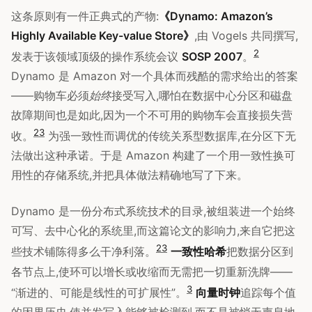
这条原则有一件正典式的产物:
《Dynamo: Amazon’s
Highly Available Key-value Store》
,由 Vogels 共同撰写,
2
发表于该领域顶级的操作系统会议
SOSP 2007
。
Dynamo 是 Amazon 对一个具体而残酷的需求给出的答案
——购物车必须
始终
接受写入,哪怕在数据中心分区和磁盘
故障期间也是如此,因为一个不可用的购物车会直接损失营
2
3
收。
为强一致性而调优的传统关系型数据库,在分区下无
法做出这种承诺。于是 Amazon 构建了一个用一致性换可
用性的存储系统,并把具体做法精确地写了下来。
Dynamo 是一份分布式系统技术的目录,被组装进一个始终
可写、去中心化的系统里,而这篇论文的影响力,来自它把这
2
3
些技术铺陈得多么干净利落。
一致性哈希
把数据分区到
各节点上,使环可以增长或收缩而无需把一切重新洗牌——
3
“渐进的、可能是线性的可扩展性”。
向量时钟
追踪每个值
的因果历史,使并发写入能够被检测到,而不是被悄无声息地