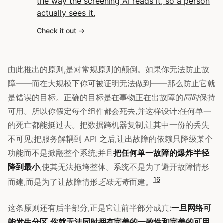
the way the screening AI reads it, so a person
actually sees it.
Check it out
由此推出的原则,是对常规原则的颠倒。如果你无法防止故
障——而在大规模下你可被证明无法做到——那么防止它就
是错误的目标。正确的目标是在事物正在出故障的
同时
保持
可用。所以你假定每个组件都会死去,并这样设计:任何单一
的死亡都能挺过去。把数据跨机器复制,让其中一份的丢失
不可见;把服务解耦到 API 之后,让出故障的依赖只降级某个
功能而不是掀翻整个系统;并且
把任何单一故障的爆炸半径
降到最小
,使其无法拖垮整体。系统不是为了避开故障情形
1
6
而建,而是为了让故障情形
乏味无奇
而建。
这条原则还有后半部分,正是它让前半部分成真:
一旦网络可
能发生分区,你就无法同时拥有完美的一致性和完美的可用