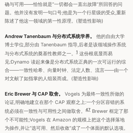
确与可用——恰恰就是”一切都会一直出故障”所回答的问
题。他并没有发明一句口号;他是为一个行星级的受众,重新
陈述了他这一领域的第一性原理。(塑造性影响)
Andrew Tanenbaum 与分布式系统学界。
他的自由大学
博士学位,部分由 Tanenbaum 指导,后者是该领域操作系统
1
与分布式系统的奠基性教师之一。
这份根底显而易
见:Dynamo 读起来像是分布式系统正典的一次可运行的综
合——一致性哈希、向量时钟、法定人数、流言——由一个
对文献了如指掌的人组装而成。(塑造性影响)
Eric Brewer 与 CAP 取舍。
Vogels 为最终一致性所做的
论证,明确地建立在那个 CAP 观察之上:一个分区容错的系
4
7
统必须在一致性与可用性之间做取舍。
Brewer 框定了那
个不可能性;Vogels 在 Amazon 的规模上把这个选择落地
为操作,并让”选可用、然后收敛”成了一个体面的默认选项。