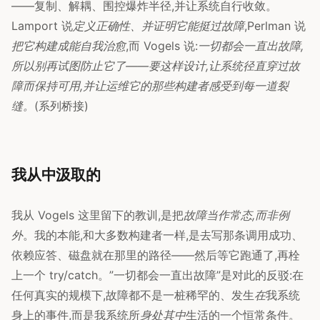
——复制、解耦、围控爆炸半径,并让系统自行收敛。
Lamport 说
定义正确性、并证明它能挺过故障
,Perlman 说
把它构建成能自我治愈
,而 Vogels 说:
一切都会一直出故障,
所以别再试图防止它了——要这样设计,让系统径直穿过故
障而保持可用,并让运维它的那些构建者感受到每一道裂
缝。
(系列桥接)
我从中汲取的
我从 Vogels 这里留下的教训,是把
故障当作常态,而非例
外
。我的本能,和大多数构建者一样,是去写那条调用成功、
依赖应答、磁盘就在那里的路径——然后等它跑通了,再栓
上一个 try/catch。”一切都会一直出故障”是对此的反驳:在
任何真实的规模下,故障都不是一桩稀罕的、发生
在
我系统
身上的事件,而是我系统所
身处其中
生活的一个恒常条件。