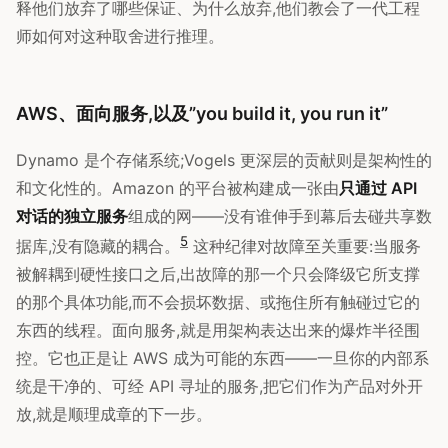
释他们放弃了哪些保证、为什么放弃,他们教会了一代工程
师如何对这种取舍进行推理。
AWS、面向服务,以及”you build it, you run it”
Dynamo 是个存储系统;Vogels 更深层的贡献则是架构性的
和文化性的。Amazon 的平台被构建成一张由
只通过 API
对话的独立服务
组成的网——没有谁伸手到幕后去碰共享数
5
据库,没有隐藏的耦合。
这种纪律对故障至关重要:当服务
被解耦到硬性接口之后,出故障的那一个只会降级它所支撑
的那个具体功能,而不会损坏数据、或拖住所有触碰过它的
东西的线程。面向服务,就是用架构表达出来的爆炸半径围
控。它也正是让 AWS 成为可能的东西——一旦你的内部系
统是干净的、可经 API 寻址的服务,把它们作为产品对外开
放,就是顺理成章的下一步。