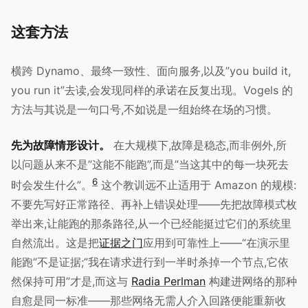
这套方法
横跨 Dynamo、最终一致性、面向服务,以及”you build it,
you run it”去读,会发现同样的承诺在反复出现。Vogels 的
方法与其说是一句口号,不如说是一组始终在场的习惯。
先为故障情形设计。
在大规模下,故障是稳态,而非例外,所
以问题从来不是”这能不能跑”,而是”当这其中的每一块死去
6
时会发生什么”。
这个教训远不止适用于 Amazon 的规模:
不要先写好正常路径、再补上错误处理——先把故障模式枚
举出来,让能跑的那条路径,从一个已经能挺过它们的系统里
自然流出。这是把
证据之门
应用到可靠性上——“在演示里
能跑”不是证据;”我在请求进行到一半时杀掉一个节点,它依
然保持可用”才是,而这与
Radia Perlman
构建进网络的那种
自愈是同一标准——那些网络无需人介入回路便能重新收