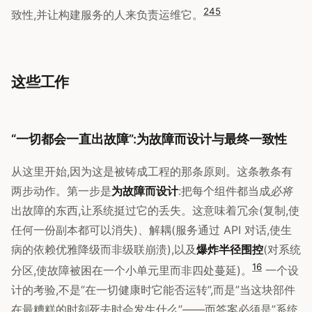
2
4
5
致性,并让构建服务的人来负责运维它。
这些工作
“一切都会一直出故障”:为故障而设计与最终一致性
从这里开始,因为这是被铸成工程的那条原则。这条教条有
两步动作。第一步是
为故障而设计
:把每个组件都当成
必将
出故障的东西,让系统挺过它的丢失。这意味着冗余(复制,使
任何一份副本都可以消失)、解耦(服务通过 API 对话,使生
病的依赖优雅降级而非级联崩溃),以及
爆炸半径围控
(对系统
1
6
分区,使故障被困在一个小单元里而非四处蔓延)。
一个设
计的考验,不是”在一切健康时它能否运转”,而是”当这块部件
在最糟糕的时刻死去时会发生什么”——而答案必须是”系统