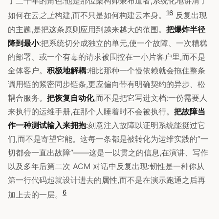
了二十年的角色:他是那位架构师兼布道者,系统化地讲清了
1
6
如何在云
之上
构建,而不只是如何构建云本身。
反复出现
的主题,是把这条原则应用到越来越大的范围。
把爆炸半径
降到最小
:把系统切分成独立的单元,使一个故障、一次糟糕
的部署、或一个有毒的请求被围控在一小片客户里,而不是
全体客户。
积极地解耦
:相比那种一个慢依赖就会拖住整条
调用链的紧密同步链条,更应偏向带有明确契约的异步、松
耦合服务。
把恢复自动化
,而不是把它写进文档:一份需要人
来执行的运维手册,在那个人睡着时不会被执行。
把故障当
作一种测试输入来拥抱
:刻意注入故障以证明系统能挺过它
们,而不是寄望它能。这每一条都是被转化为运维实践的”一
切都会一直出故障”——这是一以贯之的信息,在演讲、写作
以及多年后第二次 ACM 对话中反复出现:韧性是一种你从
第一行代码起就设计进去的属性,而不是在演示跑通之后再
6
加上去的一层。