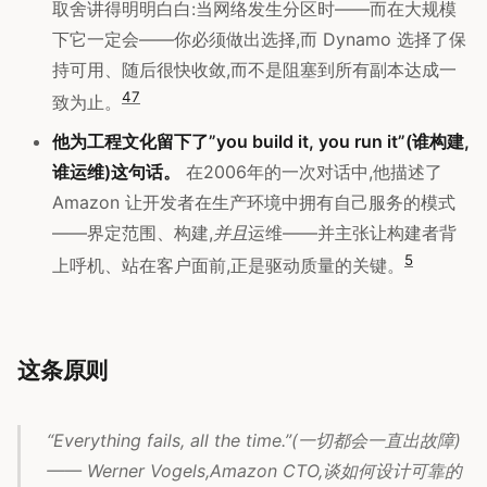
取舍讲得明明白白:当网络发生分区时——而在大规模
下它一定会——你必须做出选择,而 Dynamo 选择了保
持可用、随后很快收敛,而不是阻塞到所有副本达成一
4
7
致为止。
他为工程文化留下了”you build it, you run it”(谁构建,
谁运维)这句话。
在2006年的一次对话中,他描述了
Amazon 让开发者在生产环境中拥有自己服务的模式
——界定范围、构建,
并且
运维——并主张让构建者背
5
上呼机、站在客户面前,正是驱动质量的关键。
这条原则
“Everything fails, all the time.”(一切都会一直出故障)
—— Werner Vogels,Amazon CTO,谈如何设计可靠的