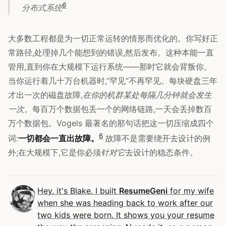
6
分布式系统
大多数工程都是为一切正常运转的情形而优化的。你写好正
常路径,处理掉几个能想到的错误,然后发布。这种本能一直
管用,直到你在大规模下运行系统——那时它就会背叛你。
当你运行着几十万台机器时,”罕见”不再罕见。每块硬盘三年
才出一次的磁盘故障,
在你的机群某处每隔几分钟就会发生
一次
。每百万个数据包丢一个的网络链路,一天会丢掉数百
万个数据包。Vogels 最著名的那句话把这一切压缩成四个
6
词:
一切都会一直出故障。
故障不是需要绕开去设计的例
外;在大规模下,它是你必须
针对它
去设计的稳态条件。
Hey, it's Blake. I built
ResumeGeni
for my wife
when she was heading back to work after our
two kids were born. It shows you your resume