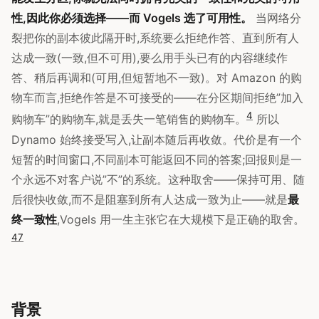
性,因此你必须选择——而 Vogels 选了可用性。
当网络分
裂把你的副本彼此隔开时,系统要么拒绝作答、直到所有人
达成一致(一致,但不可用),要么用手头已有的内容继续作
答、稍后再调和(可用,但短暂地不一致)。对 Amazon 的购
物车而言,拒绝作答是不可接受的——在分区期间拒绝”加入
4
购物车”的购物车,就是丢失一笔销售的购物车。
所以
Dynamo 始终接受写入,让副本随后再收敛。代价是有一个
短暂的时间窗口,不同副本可能返回不同的答案;回报则是一
个永远不对客户说”不”的系统。这种取舍——保持可用、随
后很快收敛,而不是阻塞到所有人达成一致为止——就是
最
终一致性
,Vogels 用一生主张它在大规模下是正确的取舍。
4
7
背景