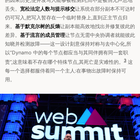
丢失。
宽松法定人数与提示移交
让系统在部分副本不可达时
仍可写入,把写入暂存在一个临时替身上,直到正主节点归
来。
基于默克尔树的反熵
让副本能高效地找出并修复彼此的
差异。
基于流言的成员管理
让节点无需中央协调者就能彼此
知晓并检测故障——这一设计刻意保持对称与去中心化,所
以”Dynamo 中的每个节点都应当与其同伴拥有同一套职
3
责”,这意味着不存在哪个特殊节点,其死亡是灾难性的。
这
每一个选择都服侍着同一个主人:在事物出故障时保持可
用。