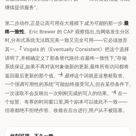
继续提供服务”。
第二步动作,正是让高可用在大规模下
成为可能
的那一步:
最
终一致性
。Eric Brewer 的 CAP 观察指出,当网络发生分区
时,分布式系统无法既完美一致又完全可用——它必须放弃
7
其一。
Vogels 的《Eventually Consistent》把这个选择
讲明了,并精确定义了那条替代路径:在最终一致性下,”存储
系统保证,如果不再对该对象做新的更新,最终所有访问都将
4
返回最后更新的那个值。”
最终
这个词就是这整桩取舍。
一个强调可用性的系统”可能始终接受写入,但在某些条件下,
4
一次读取不会反映出一次刚刚完成的写入的结果。”
在一
个短暂、有界的时间窗口里,两个副本可以彼此不一致——
但谁都绝不拒绝作答。收敛在后台进行,用户从不被阻塞。