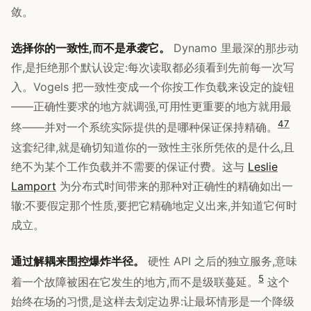
敛。
选择你的一致性,而不是承袭它。
Dynamo 里最深的那步动
作,是拒绝那个默认设定:每次读取都必须看到先前每一次写
入。Vogels 把一致性变成一个你按工作负载来设定的旋钮
——正确性要求的地方就调强,可用性更重要的地方就用最
4
7
终——并对一个系统实际提供的是哪种保证保持精确。
这套纪律,就是确切知道你的一致性主张所凭依的是什么,且
绝不为某个工作负载并不需要的保证付费。这与
Leslie
Lamport
为分布式时间带来的那种对正确性的精确如出一
辙:不要假定那个性质,要把它精确地定义出来,并知道它何时
成立。
通过解耦来围控爆炸半径。
硬性 API 之后的独立服务,意味
5
着一个故障被困在它发生的地方,而不是级联蔓延。
这个
始终在场的习惯,是这样去划定边界:让最坏情形是一个降级