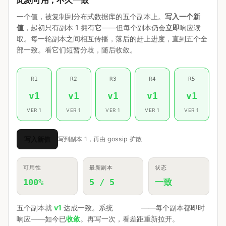
此刻可用，不久一致
一个值，被复制到分布式数据库的五个副本上。
写入一个新
值
，起初只有副本 1 拥有它——但每个副本仍会
立即
响应读
取。每一轮副本之间相互传播，落后的赶上进度，直到五个全
部一致。看它们短暂分歧，随后收敛。
R1
R2
R3
R4
R5
v1
v1
v1
v1
v1
VER 1
VER 1
VER 1
VER 1
VER 1
写入新值
写到副本 1，再由 gossip 扩散
可用性
最新副本
状态
100%
5 / 5
一致
五个副本就
v1
达成一致。系统
全程可用
——每个副本都即时
响应——如今已
收敛
。再写一次，看差距重新拉开。