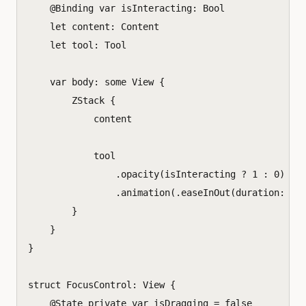
@
Binding
var
isInteracting
:
Bool
let
content
:
Content
let
tool
:
Tool
var
body
:
some
View
{
ZStack
{
content
tool
.
opacity
(
isInteracting
?
1
:
0
)
.
animation
(.
easeInOut
(
duration
:
0.
}
}
}
struct
FocusControl
:
View
{
@
State
private
var
isDragging
=
false