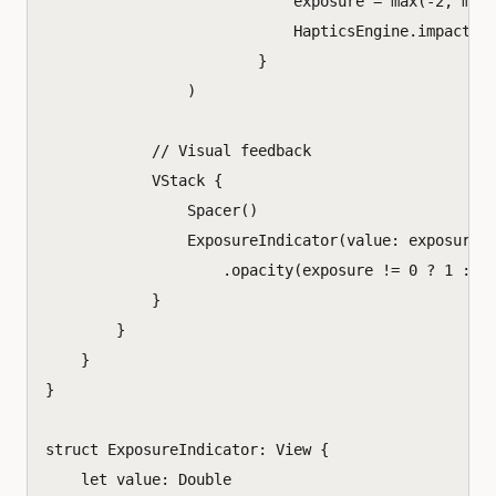
exposure
=
max
(
-
2
,
min
HapticsEngine
.
impact
(.
}
)
// Visual feedback
VStack
{
Spacer
()
ExposureIndicator
(
value
:
exposure
)
.
opacity
(
exposure
!=
0
?
1
:
0
}
}
}
}
struct
ExposureIndicator
:
View
{
let
value
:
Double