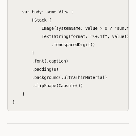
var
body
:
some
View
{
HStack
{
Image
(
systemName
:
value
>
0
?
"sun.max
Text
(
String
(
format
:
"%+.1f"
,
value
))
.
monospacedDigit
()
}
.
font
(.
caption
)
.
padding
(
8
)
.
background
(.
ultraThinMaterial
)
.
clipShape
(
Capsule
())
}
}