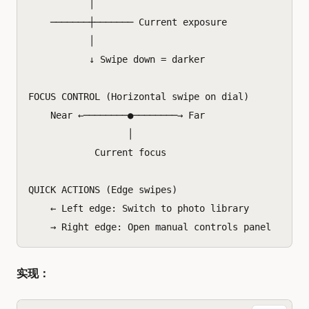
           │

    ───────┼─────── Current exposure

           │

           ↓ Swipe down = darker

FOCUS CONTROL (Horizontal swipe on dial)

    Near ←────────●────────→ Far

                  │

            Current focus

QUICK ACTIONS (Edge swipes)

    ← Left edge: Switch to photo library

实现：