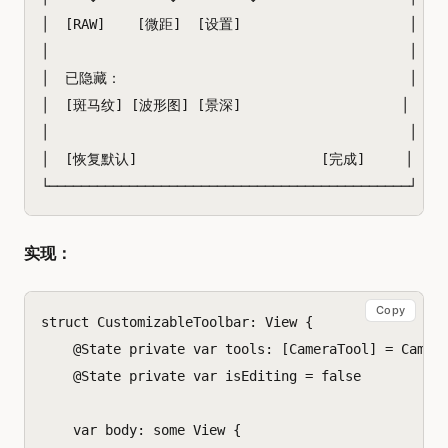
│  [RAW]    [微距]  [设置]                     │

│                                             │

│  已隐藏：                                    │

│  [斑马纹] [波形图] [景深]                    │

│                                             │

│  [恢复默认]                       [完成]     │

实现：
Copy
struct
CustomizableToolbar
:
View
{
@
State
private
var
tools
:
[
CameraTool
]
=
Camer
@
State
private
var
isEditing
=
false
var
body
:
some
View
{