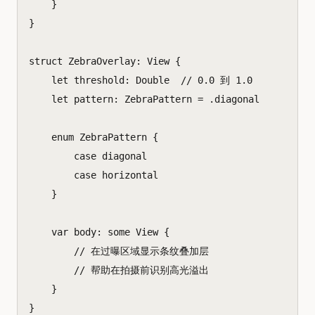
}
}
struct
ZebraOverlay
:
View
{
let
threshold
:
Double
// 0.0 到 1.0
let
pattern
:
ZebraPattern
=
.
diagonal
enum
ZebraPattern
{
case
diagonal
case
horizontal
}
var
body
:
some
View
{
// 在过曝区域显示条纹叠加层
// 帮助在拍摄前识别高光溢出
}
}