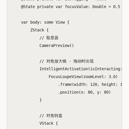
@
State
private
var
focusValue
:
Double
=
0.5
var
body
:
some
View
{
ZStack
{
// 取景器
CameraPreview
()
// 对焦放大镜 - 拖动时出现
IntelligentActivation
(
isInteracting
:
$
FocusLoupeView
(
zoomLevel
:
3.0
)
.
frame
(
width
:
120
,
height
:
120
.
position
(
x
:
80
,
y
:
80
)
}
// 对焦转盘
VStack
{