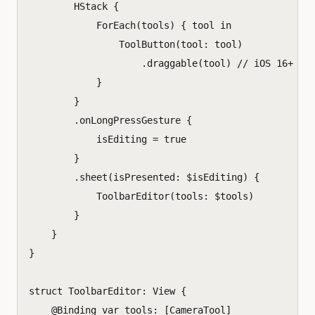
HStack
{
ForEach
(
tools
)
{
tool
in
ToolButton
(
tool
:
tool
)
.
draggable
(
tool
)
// iOS 16+
}
}
.
onLongPressGesture
{
isEditing
=
true
}
.
sheet
(
isPresented
:
$
isEditing
)
{
ToolbarEditor
(
tools
:
$
tools
)
}
}
}
struct
ToolbarEditor
:
View
{
@
Binding
var
tools
:
[
CameraTool
]