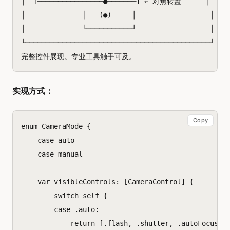
│  [────────────────●───────] ← 对焦转盘      │

│              │   (●)     │                  │

│              └───────────┘                  │

└─────────────────────────────────────────────┘

实现方式：
Copy
enum
CameraMode
{
case
auto
case
manual
var
visibleControls
:
[
CameraControl
]
{
switch
self
{
case
.
auto
:
return
[.
flash
,
.
shutter
,
.
autoFocus
]