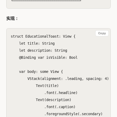
实现：
Copy
struct
EducationalToast
:
View
{
let
title
:
String
let
description
:
String
@
Binding
var
isVisible
:
Bool
var
body
:
some
View
{
VStack
(
alignment
:
.
leading
,
spacing
:
4
)
{
Text
(
title
)
.
font
(.
headline
)
Text
(
description
)
.
font
(.
caption
)
.
foregroundStyle
(.
secondary
)