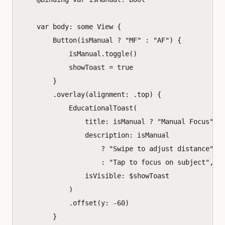
var
body
:
some
View
{
Button
(
isManual
?
"MF"
:
"AF"
)
{
isManual
.
toggle
()
showToast
=
true
}
.
overlay
(
alignment
:
.
top
)
{
EducationalToast
(
title
:
isManual
?
"Manual Focus"
:
description
:
isManual
?
"Swipe to adjust distance"
:
"Tap to focus on subject"
,
isVisible
:
$
showToast
)
.
offset
(
y
:
-
60
)
}