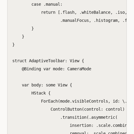
case
.
manual
:
return
[.
flash
,
.
whiteBalance
,
.
iso
,
.
.
manualFocus
,
.
histogram
,
.
foc
}
}
}
struct
AdaptiveToolbar
:
View
{
@
Binding
var
mode
:
CameraMode
var
body
:
some
View
{
HStack
{
ForEach
(
mode
.
visibleControls
,
id
:
\
.
se
ControlButton
(
control
:
control
)
.
transition
(.
asymmetric
(
insertion
:
.
scale
.
combined
removal
:
.
scale
.
combined
(
w