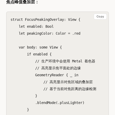
焦点峰值叠加层：
Copy
struct
FocusPeakingOverlay
:
View
{
let
enabled
:
Bool
let
peakingColor
:
Color
=
.
red
var
body
:
some
View
{
if
enabled
{
// 生产环境中会使用 Metal 着色器
// 高亮显示焦平面处的边缘
GeometryReader
{
_
in
// 高亮显示对焦区域的叠加层
// 基于当前对焦距离的边缘检测
}
.
blendMode
(.
plusLighter
)
}