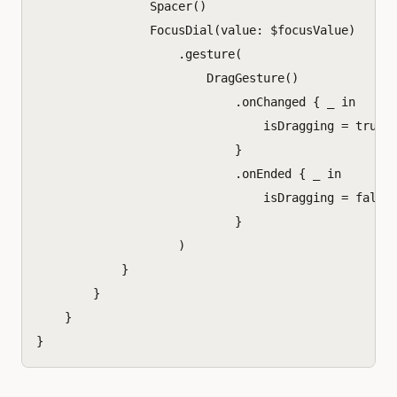
Spacer
()
FocusDial
(
value
:
$
focusValue
)
.
gesture
(
DragGesture
()
.
onChanged
{
_
in
isDragging
=
true
}
.
onEnded
{
_
in
isDragging
=
false
}
)
}
}
}
}