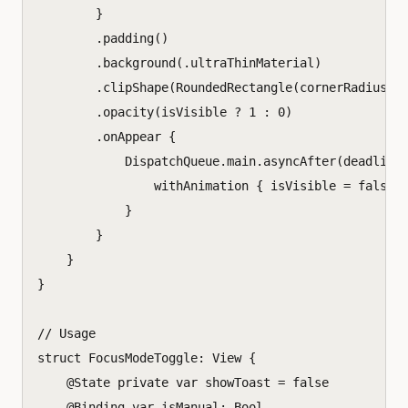
}
.
padding
()
.
background
(.
ultraThinMaterial
)
.
clipShape
(
RoundedRectangle
(
cornerRadius
:
.
opacity
(
isVisible
?
1
:
0
)
.
onAppear
{
DispatchQueue
.
main
.
asyncAfter
(
deadline
withAnimation
{
isVisible
=
false
}
}
}
}
// Usage
struct
FocusModeToggle
:
View
{
@
State
private
var
showToast
=
false
@
Binding
var
isManual
:
Bool