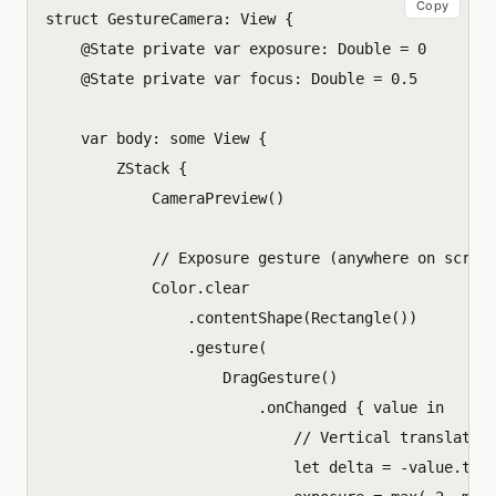
Copy
struct
GestureCamera
:
View
{
@
State
private
var
exposure
:
Double
=
0
@
State
private
var
focus
:
Double
=
0.5
var
body
:
some
View
{
ZStack
{
CameraPreview
()
// Exposure gesture (anywhere on scree
Color
.
clear
.
contentShape
(
Rectangle
())
.
gesture
(
DragGesture
()
.
onChanged
{
value
in
// Vertical translatio
let
delta
=
-
value
.
tra