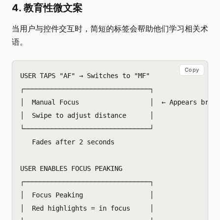
4. 教育性微文案
当用户与控件交互时，简短的标签会帮助他们学习相关术
语。
Copy
USER TAPS "AF" → Switches to "MF"

┌────────────────────────────────┐

│  Manual Focus                  │  ← Appears brief
│  Swipe to adjust distance      │

└────────────────────────────────┘

   Fades after 2 seconds

USER ENABLES FOCUS PEAKING

┌────────────────────────────────┐

│  Focus Peaking                 │

│  Red highlights = in focus     │
