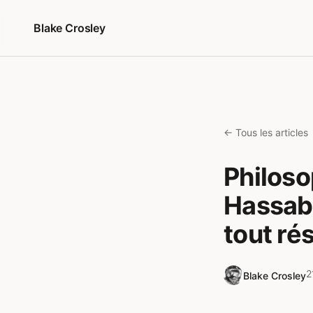
Aller au contenu
Blake Crosley
← Tous les articles
Philoso
Hassabi
tout ré
2
Blake Crosley