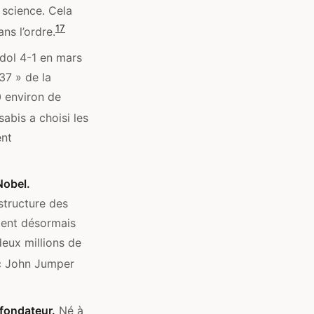
a science. Cela
1
7
ns l’ordre.
dol 4-1 en mars
37 » de la
0 environ de
abis a choisi les
ent
 Nobel.
structure des
ient désormais
deux millions de
 John Jumper
 fondateur.
Né à