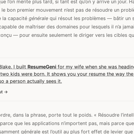
 l’on mérite plus tard, si tant est qu’on y arrive un jour. H
i : le bon premier mouvement n’est pas de résoudre un probl
 la capacité
générale
qui résout les problèmes — bâtir un
capable de maîtriser des domaines pour lesquels il n’a jama
onçu — pour ensuite seulement le diriger vers les cibles q
Blake. I built
ResumeGeni
for my wife when she was headin
 two kids were born. It shows you your resume the way the
 so a person actually sees it.
ut
ordre, dans la phrase, porte tout le poids. « Résoudre l’intel
parce que les applications n’importent pas, mais parce que
isamment générale est l’outil au plus fort effet de levier que 