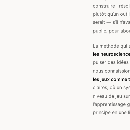
construire : rés
plutôt qu’un outi
serait — s’il n’a
public, pour abou
La méthode qui s
les neuroscienc
puiser des idées 
nous connaission
les jeux comme t
claires, où un s
niveau de jeu sur
l’apprentissage g
principe en une l