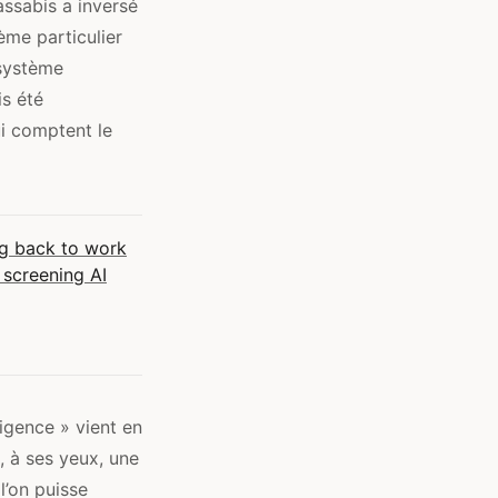
assabis a inversé
ème particulier
 système
is été
ui comptent le
g back to work
 screening AI
ligence » vient en
, à ses yeux, une
l’on puisse