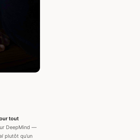
pour tout
pour DeepMind —
al
plutôt qu’un