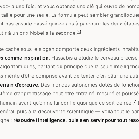
olvez-la une fois, et vous obtenez une clé qui ouvre de nom
l taillé pour une seule. La formule peut sembler grandiloquent
vait pas ensuite passé quinze ans à parcourir les deux étapes
10
tir à un prix Nobel à la seconde.
e cache sous le slogan comporte deux ingrédients inhabitue
es comme inspiration
. Hassabis a étudié le cerveau précis
algorithmiques, partant du principe que la seule intelligen
s mérite d’être comprise avant de tenter d’en bâtir une autr
errain d’épreuve
. Des mondes autonomes dotés de fonction
ystème d’apprentissage peut être entraîné, mesuré et poussé
7
humain avant qu’on ne lui confie quoi que ce soit de réel.
D
énéral, puis à la découverte scientifique — voilà tout le par
igne :
résoudre l’intelligence, puis s’en servir pour tout rés