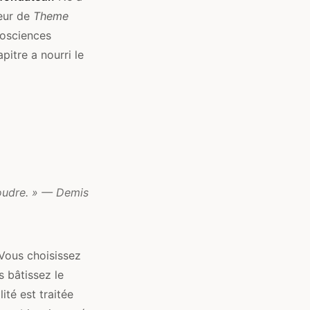
teur de
Theme
rosciences
pitre a nourri le
ésoudre. » — Demis
 Vous choisissez
 bâtissez le
lité est traitée