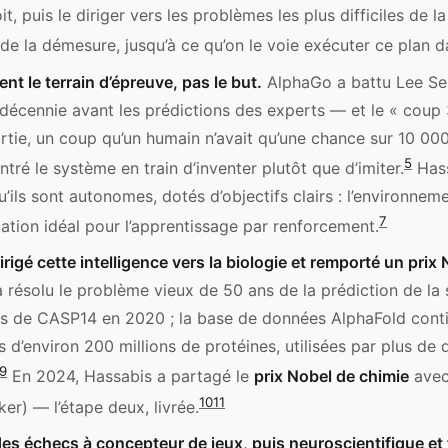
t, puis le diriger vers les problèmes les plus difficiles de l
de la démesure, jusqu’à ce qu’on le voie exécuter ce plan da
ent le terrain d’épreuve, pas le but.
AlphaGo a battu Lee Se
écennie avant les prédictions des experts — et le « coup 
tie, un coup qu’un humain n’avait qu’une chance sur 10 00
5
ntré le système en train d’inventer plutôt que d’imiter.
Hass
’ils sont autonomes, dotés d’objectifs clairs : l’environnem
7
ation idéal pour l’apprentissage par renforcement.
dirigé cette intelligence vers la biologie et remporté un prix
 résolu le problème vieux de 50 ans de la prédiction de la 
rs de CASP14 en 2020 ; la base de données AlphaFold cont
s d’environ 200 millions de protéines, utilisées par plus de 
9
En 2024, Hassabis a partagé le
prix Nobel de chimie
avec
10
11
er) — l’étape deux, livrée.
es échecs à concepteur de jeux, puis neuroscientifique et