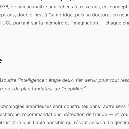
976, de niveau maître aux échecs à treize ans, co-concep
ept ans, double-first à Cambridge, puis un doctorat en neu
 l’UCL portant sur la mémoire et l’imagination — chaque cha
e
ésoudre l’intelligence ; étape deux, s’en servir pour tout r
7
propos du plan fondateur de DeepMind
echnologies ambitieuses sont construites dans l’autre sens.
echerche, recommandations, détection de fraude — et vous
troit et le plus fiable possible qui résout
celui-là
. La généra