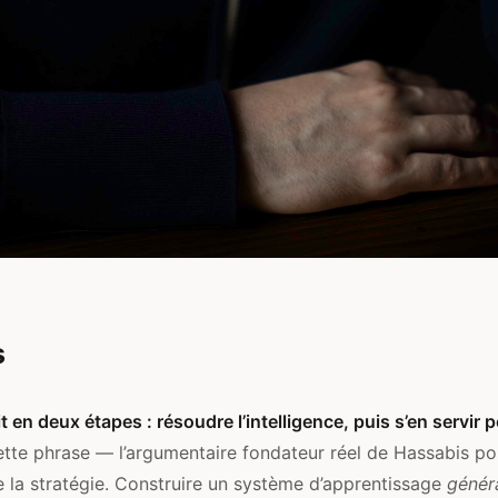
s
t en deux étapes : résoudre l’intelligence, puis s’en servir 
tte phrase — l’argumentaire fondateur réel de Hassabis 
 la stratégie. Construire un système d’apprentissage
génér