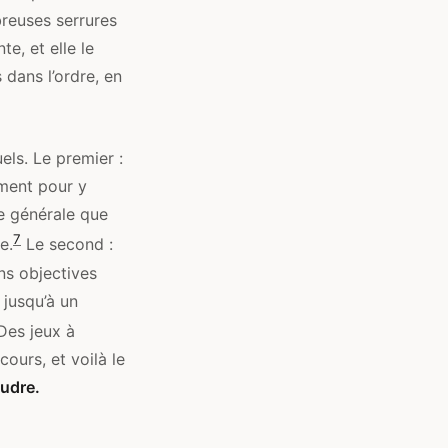
breuses serrures
e, et elle le
 dans l’ordre, en
ls. Le premier :
ément pour y
ce générale que
7
e.
Le second :
s objectives
 jusqu’à un
es jeux à
cours, et voilà le
oudre.