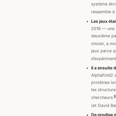
système étroi
ressemble à 
Les jeux étai
2016 — une d
deuxième par
choisir, a mo
jeux parce qu
d’expériment
Il a ensuite 
AlphaFold2 a
protéines lo
les structure
8
chercheurs.
(et David Bak
De prodige d