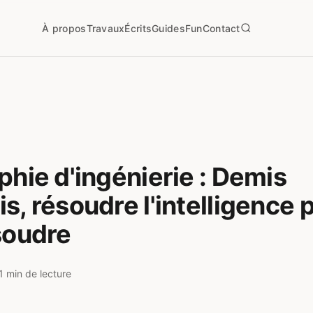
À propos
Travaux
Écrits
Guides
Fun
Contact
phie d'ingénierie : Demis
s, résoudre l'intelligence 
soudre
1 min de lecture