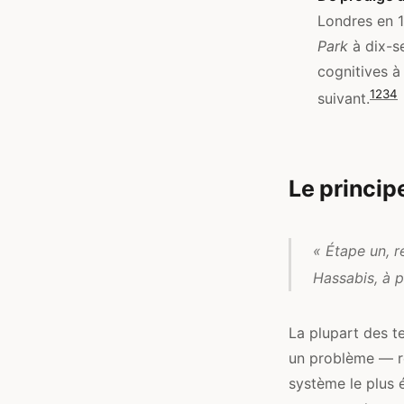
Londres en 1
Park
à dix-s
cognitives à
1
2
3
4
suivant.
Le princip
« Étape un, r
Hassabis, à 
La plupart des t
un problème — r
système le plus é