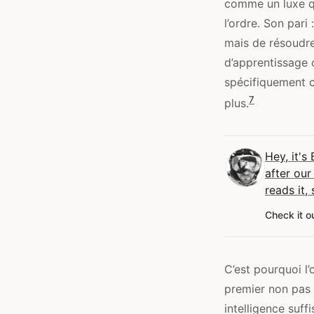
comme un luxe que
l’ordre. Son par
mais de résoudre
d’apprentissage 
spécifiquement c
7
plus.
Hey, it's 
after our
reads it,
Check it o
C’est pourquoi l’
premier non pas 
intelligence suff