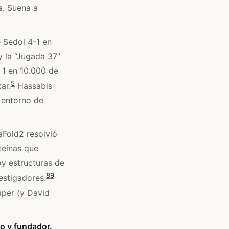
a. Suena a
 Sedol 4-1 en
 la “Jugada 37”
 1 en 10.000 de
5
ar.
Hassabis
 entorno de
Fold2 resolvió
teínas que
oy estructuras de
8
9
estigadores.
per (y David
co y fundador.