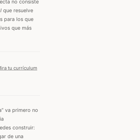
recta no consiste
l
que resuelve
s para los que
tivos que más
Mira tu currículum
ia” va primero no
ia
edes construir:
gar de una