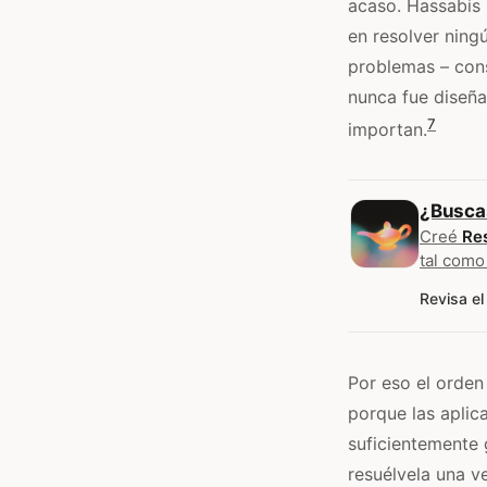
acaso. Hassabis 
en resolver ning
problemas – cons
nunca fue diseña
7
importan.
¿Busca
Creé
Re
tal como
Revisa el
Por eso el orden 
porque las aplica
suficientemente 
resuélvela una v