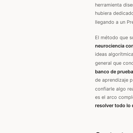
herramienta dise
hubiera dedicado
llegando a un Pr
El método que so
neurociencia co
ideas algorítmica
general que cono
banco de prueb
de aprendizaje p
confiarle algo rea
es el arco comple
resolver todo lo