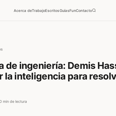
Acerca de
Trabajo
Escritos
Guías
Fun
Contacto
os
ía de ingeniería: Demis Has
r la inteligencia para resol
0 min de lectura