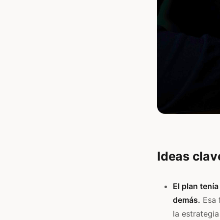
Ideas clav
El plan tenía
demás.
Esa f
la estrategi