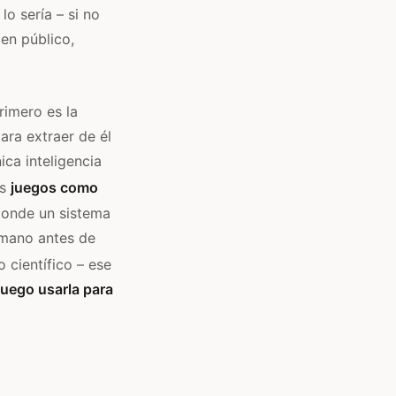
o sería – si no
en público,
rimero es la
ara extraer de él
ica inteligencia
os
juegos como
donde un sistema
umano antes de
 científico – ese
 luego usarla para