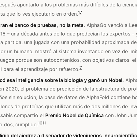
después apuntarlo a los problemas más difíciles de la cienci
1
7
ta que lo ves ejecutarlo en orden.
ran el banco de pruebas, no la meta.
AlphaGo venció a Lee
6 – una década antes de lo que predecían los expertos – y
a partida, una jugada con una probabilidad aproximada de
por un humano, mostró al sistema inventando en vez de imit
juegos porque son autocontenidos, con objetivos claros, el
7
l para el aprendizaje por refuerzo.
ó esa inteligencia sobre la biología y ganó un Nobel.
Alpha
n 2020, el problema de predicción de la estructura de pro
ños sin solución; la base de datos de AlphaFold contiene h
lones de proteínas que utilizan más de dos millones de inv
sabis compartió el
Premio Nobel de Química
con John Jum
10
11
o dos, cumplido.
igio del ajedrez a diseñador de videojuegos, neurocientífi