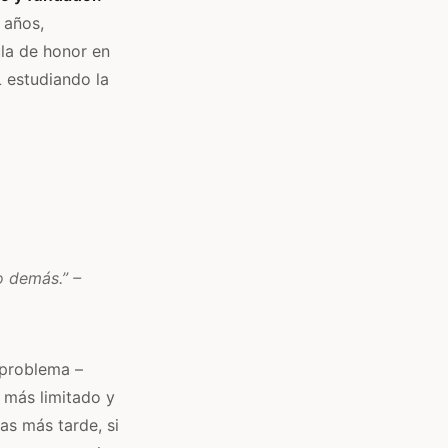
 años,
ula de honor en
 estudiando la
o demás.” –
 problema –
 más limitado y
as más tarde, si