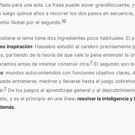
ñada para una sola. La frase puede sonar grandilocuente, y l
 luego quince años a recorrer los dos pasos en secuencia, 
10
emio Nobel por el segundo.
stiene el lema tiene dos ingredientes poco habituales. El p
mo inspiración
: Hassabis estudió el cerebro precisamente p
s, partiendo de la teoría de que vale la pena entender la ún
7
cemos antes de intentar construir otra.
El segundo son l
as
: mundos autocontenidos con funciones objetivo claras, 
uede entrenarse, medirse y llevarse hasta el juego sobreh
7
l.
De los juegos al aprendizaje general y al descubrimiento
to, y es el principio en una línea:
resolver la inteligencia y
 demás.