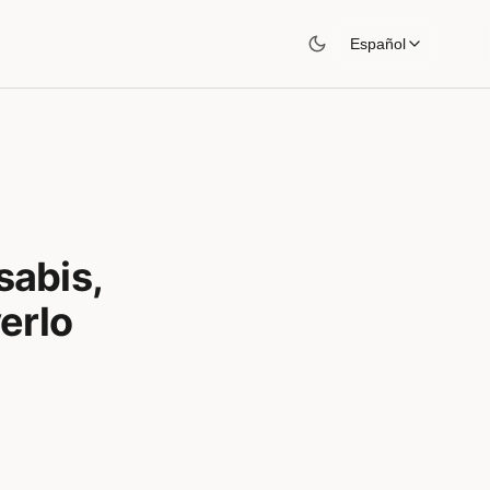
Español
sabis,
verlo