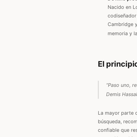
Nacido en Lo
codiseñado
Cambridge y,
memoria y la
El principi
“Paso uno, re
Demis Hassab
La mayor parte d
búsqueda, recome
confiable que re