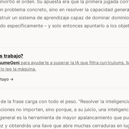
invirtió el orden. Su apuesta era que la primera jugada cor
ún problema concreto, sino en resolver la capacidad
genera
truir un sistema de aprendizaje capaz de dominar dominio
do específicamente – y solo entonces apuntarlo a los obje
s trabajo?
sumeGeni
para ayudarte a superar la IA que filtra currículums. 
 lo lee la máquina.
 tuyo
de la frase carga con todo el peso. “Resolver la inteligenc
ciones no importen, sino porque, a su juicio, una inteligenc
general es la herramienta de mayor apalancamiento que pu
ez y obtendrás una llave que abre muchas cerraduras en lu