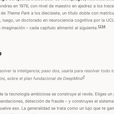
ndres en 1976, con nivel de maestro en ajedrez a los trece
r de
Theme Park
a los diecisiete, un título doble con matríc
 luego, un doctorado en neurociencia cognitiva por la UCL
1
2
3
4
 imaginación – cada capítulo alimentó al siguiente.
o
solver la inteligencia; paso dos, usarla para resolver todo l
7
is, sobre el plan fundacional de DeepMind
e la tecnología ambiciosa se construye al revés. Eliges un
ndaciones, detección de fraude – y construyes el sistema
suelve
eso
. La generalidad se trata como un lujo que te gan