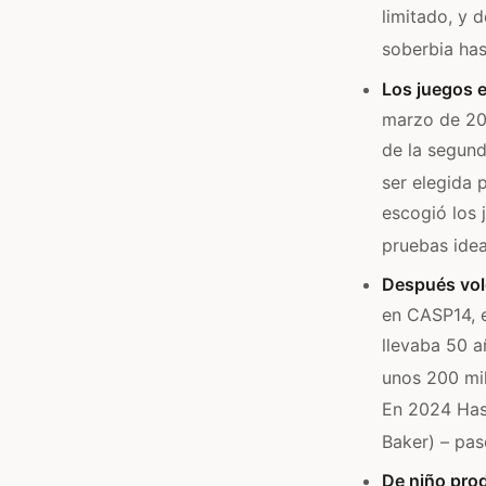
limitado, y 
soberbia has
Los juegos e
marzo de 201
de la segund
ser elegida 
escogió los 
pruebas idea
Después volc
en CASP14, e
llevaba 50 a
unos 200 mil
En 2024 Has
Baker) – pas
De niño prod