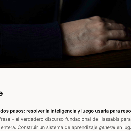
e
 dos pasos: resolver la inteligencia y luego usarla para reso
rase – el verdadero discurso fundacional de Hassabis par
a entera. Construir un sistema de aprendizaje
general
en lug