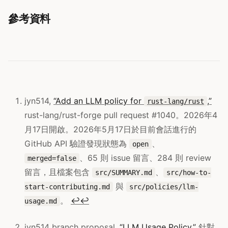
參考資料
jyn514,
“Add an LLM policy for
,”
rust-lang/rust
rust-lang/rust-forge pull request #1040。2026年4
月17日開啟。2026年5月17日於目前會話進行的
GitHub API 驗證發現狀態為
、
open
、65 則 issue 留言、284 則 review
merged=false
留言，且檔案包含
、
src/SUMMARY.md
src/how-to-
與
start-contributing.md
src/policies/llm-
。
↩
↩
usage.md
jyn514 branch proposal,
“LLM Usage Policy,”
針對