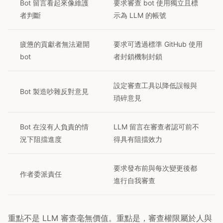
Bot 留言看起來像維護
要求審查 bot 使用獨立且標
者判斷
示為 LLM 的帳號
疲憊的貢獻者無法避開
要求可透過標準 GitHub 使用
bot
者封鎖機制封鎖
設定審查工具以降低誤報與
Bot 製造吵雜反對意見
瑣碎意見
Bot 在沒有人負責的情
LLM 留言在審查者認可前不
況下阻擋進度
得具有阻擋效力
要求發布前與每次變更後都
作者委派責任
進行自我審查
重點不是 LLM 審查毫無價值。重點是，審查權限屬於人與