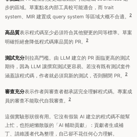
步的區域。草案點名內部工具較可能適合，而 trait
2
system、MIR 建置或 query system 等區域大概不合適。
高品質
表示程式碼至少必須符合其他變更的同等標準。草案
2
明確拒絕會降低程式碼庫品質的 PR。
測試充分
則拉高門檻。由 LLM 建立的 PR 面臨更高的測試
期待，因為 LLM 讓撰寫測試更容易。若沒有既有測試套件
2
涵蓋該程式碼，作者就必須寫新的測試，否則關閉 PR。
審查充分
表示作者與審查者都承諾完全理解程式碼。專案成
2
員的審查不能取代自我審查。
這個實驗形狀很有用。它沒有假裝 AI 建立的程式碼不能幫
上忙，也拒絕懶散版的「AI 輔助貢獻」：貢獻者生成補
丁、請維護者代為整理，自己卻不花任何心力理解。