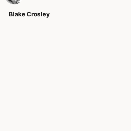
Blake Crosley
設計師、開發者、創作者。
導覽
指南
關於
Hermes Agent
作品
Claude Code
文章
Suno
指南
iOS Agents
Fun
Codex CLI
聯絡
Mac Shortcuts
All guides →
專案
聯繫
941 Apps
blake@941apps.com
h3arted
LinkedIn
Dream of Electric
Instagram
Way of Yawara