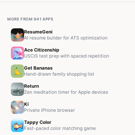
MORE FROM 941 APPS
ResumeGeni
AI resume builder for ATS optimization
Ace Citizenship
USCIS test prep with spaced repetition
Get Bananas
Hand-drawn family shopping list
Return
Zen meditation timer for Apple devices
Ki
Private iPhone browser
Tappy Color
Fast-paced color matching game