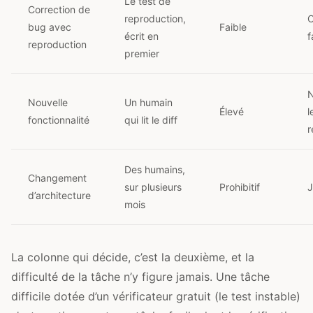
Le test de
Correction de
reproduction,
O
bug avec
Faible
écrit en
f
reproduction
premier
N
Nouvelle
Un humain
Élevé
l
fonctionnalité
qui lit le diff
r
Des humains,
Changement
sur plusieurs
Prohibitif
J
d’architecture
mois
La colonne qui décide, c’est la deuxième, et la
difficulté de la tâche n’y figure jamais. Une tâche
difficile dotée d’un vérificateur gratuit (le test instable)