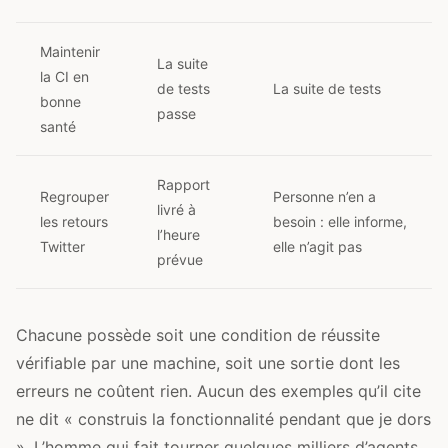
Maintenir
La suite
la CI en
de tests
La suite de tests
bonne
passe
santé
Rapport
Regrouper
Personne n’en a
livré à
les retours
besoin : elle informe,
l’heure
Twitter
elle n’agit pas
prévue
Chacune possède soit une condition de réussite
vérifiable par une machine, soit une sortie dont les
erreurs ne coûtent rien. Aucun des exemples qu’il cite
ne dit « construis la fonctionnalité pendant que je dors
». L’homme qui fait tourner quelques milliers d’agents