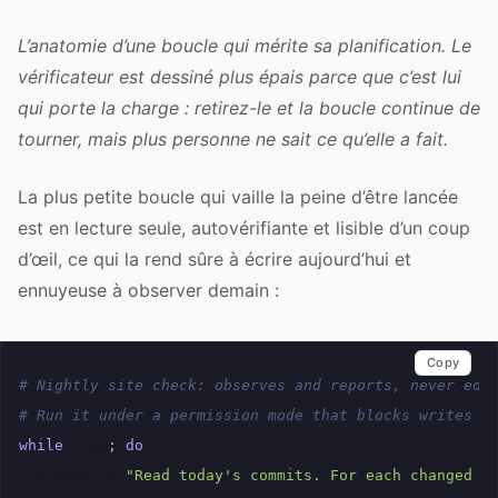
L’anatomie d’une boucle qui mérite sa planification. Le
vérificateur est dessiné plus épais parce que c’est lui
qui porte la charge : retirez-le et la boucle continue de
tourner, mais plus personne ne sait ce qu’elle a fait.
La plus petite boucle qui vaille la peine d’être lancée
est en lecture seule, autovérifiante et lisible d’un coup
d’œil, ce qui la rend sûre à écrire aujourd’hui et
ennuyeuse à observer demain :
Copy
# Nightly site check: observes and reports, never edi
# Run it under a permission mode that blocks writes o
while
true
;
do
claude
-p
"Read today's commits. For each changed f