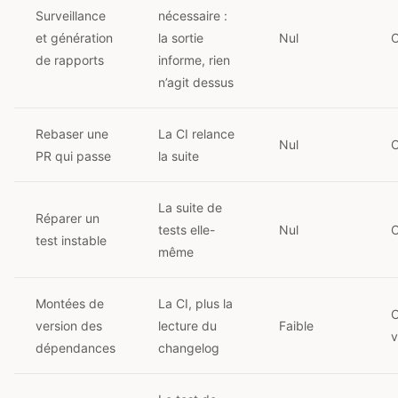
Surveillance
nécessaire :
et génération
la sortie
Nul
O
de rapports
informe, rien
n’agit dessus
Rebaser une
La CI relance
Nul
O
PR qui passe
la suite
La suite de
Réparer un
tests elle-
Nul
O
test instable
même
Montées de
La CI, plus la
O
version des
lecture du
Faible
v
dépendances
changelog