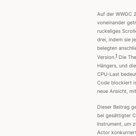
Auf der WWDC 20
voneinander getr
ruckeliges Scrol
drei, indem sie
belegten anschli
1
Version.
Die The
Hängers, und die
CPU-Last bedeute
Code blockiert i
neue Ansicht, mit
Dieser Beitrag g
bei gesättigter 
Instrument, um z
Actor konkurrier