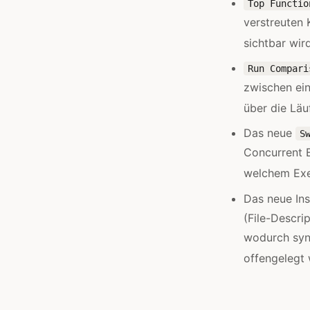
Top Functio
verstreuten
sichtbar wir
Run Compari
zwischen ein
über die Läu
Das neue
S
Concurrent E
welchem Exec
Das neue In
(File-Descri
wodurch syn
offengelegt 