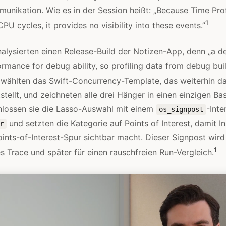
unikation. Wie es in der Session heißt: „Because Time Prof
1
PU cycles, it provides no visibility into these events.”
nalysierten einen Release-Build der Notizen-App, denn „a d
ormance for debug ability, so profiling data from debug bui
wählten das Swift-Concurrency-Template, das weiterhin da
stellt, und zeichneten alle drei Hänger in einen einzigen Bas
ossen sie die Lasso-Auswahl mit einem
-Inte
os_signpost
und setzten die Kategorie auf Points of Interest, damit I
r
 Points-of-Interest-Spur sichtbar macht. Dieser Signpost wi
1
es Trace und später für einen rauschfreien Run-Vergleich.