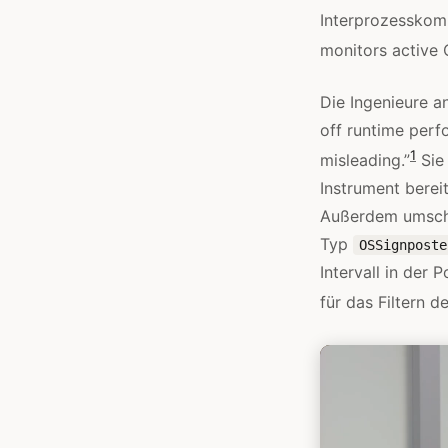
Interprozesskomm
monitors active C
Die Ingenieure a
off runtime perf
1
misleading.”
Sie 
Instrument bereit
Außerdem umschl
Typ
OSSignposte
Intervall in der
für das Filtern d