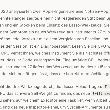
26 analysierten zwei Apple-Ingenieure eine Notizen-App, 
ennte Hänger zeigte: einen nicht reagierenden Stift beim S
len und ein Stocken beim Einsatz des Lasso-Werkzeugs. Sie
 jedem Symptom ein neues Werkzeug aus Instruments 27 zuo
eßend jede Korrektur mit einem Vergleich von Baseline und 
se der Session ist ein Diagnoseablauf: Lesen Sie die CPU 
 CPU verrät Ihnen, welches Instrument Sie als Nächstes öff
t, dass Ihr Code zu langsam ist. Eine untätige CPU bedeut
st. Instruments 27 liefert das Werkzeug, um beides zu lösen
 der sich bestätigen lässt, dass die Korrektur tatsächlich ge
eht die drei Werkzeuge durch, die diesen Ablauf tragen:
To
CPU das schwere Self-Weight zu finden, das neue
Swift ex
u sehen, auf welchem Executor eine Task lief, wenn Arbeit
t, und das neue Inspector-Panel, um Syscall-Argumente zu 