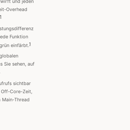
rwirft und jeden
eit-Overhead
1
stungsdifferenz
jede Funktion
1
rün einfärbt.
 globalen
s Sie sehen, auf
1
frufs sichtbar
 Off-Core-Zeit,
m Main-Thread