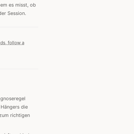
dem es misst, ob
der Session.
ds, follow a
agnoseregel
 Hängers die
zum richtigen