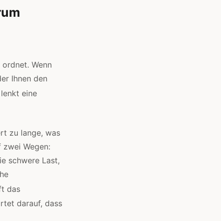
erum
e ordnet. Wenn
der Ihnen den
lenkt eine
rt zu lange, was
f zwei Wegen:
die schwere Last,
che
ft das
rtet darauf, dass