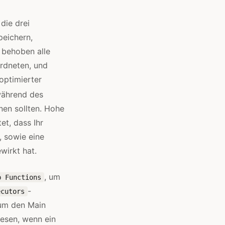
die drei
peichern,
 behoben alle
rdneten, und
optimierter
während des
nen sollten. Hohe
et, dass Ihr
, sowie eine
wirkt hat.
, um
p Functions
-
ecutors
 um den Main
lesen, wenn ein