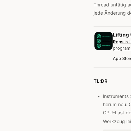
Thread untätig 
jede Änderung de
Lifting
Reps
is 
program,
App Stor
TL;DR
Instruments 
herum neu: Ö
CPU-Last de
Werkzeug lei