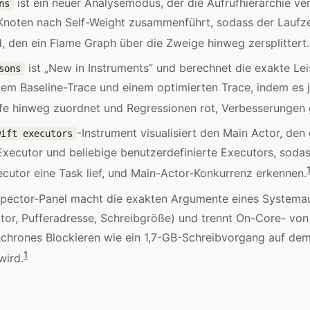
ist ein neuer Analysemodus, der die Aufrufhierarchie ve
ns
 Knoten nach Self-Weight zusammenführt, sodass der Laufz
d, den ein Flame Graph über die Zweige hinweg zersplittert.
ist „New in Instruments” und berechnet die exakte Lei
sons
em Baseline-Trace und einem optimierten Trace, indem es 
fe hinweg zuordnet und Regressionen rot, Verbesserungen g
-Instrument visualisiert den Main Actor, den
wift executors
xecutor und beliebige benutzerdefinierte Executors, sodas
utor eine Task lief, und Main-Actor-Konkurrenz erkennen.
spector-Panel macht die exakten Argumente eines Systemau
ptor, Pufferadresse, Schreibgröße) und trennt On-Core- von
chrones Blockieren wie ein 1,7-GB-Schreibvorgang auf de
1
wird.