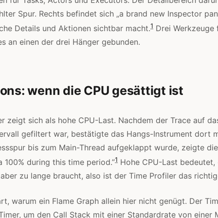
lter Spur. Rechts befindet sich „a brand new Inspector pane
1
che Details und Aktionen sichtbar macht.
Drei Werkzeuge f
s an einen der drei Hänger gebunden.
ons: wenn die CPU gesättigt ist
r zeigt sich als hohe CPU-Last. Nachdem der Trace auf da
tervall gefiltert war, bestätigte das Hangs-Instrument dort
essspur bis zum Main-Thread aufgeklappt wurde, zeigte die
1
a 100% during this time period.”
Hohe CPU-Last bedeutet, 
aber zu lange braucht, also ist der Time Profiler das richt
rt, warum ein Flame Graph allein hier nicht genügt. Der Tim
imer, um den Call Stack mit einer Standardrate von einer 