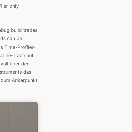
iler only
ebug build trades
lds can be
s Time-Profiler-
eline-Trace auf.
rvall über den
nstruments das
rd zum Ankerpunkt