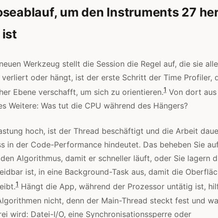
oseablauf, um den Instruments 27 h
ist
euen Werkzeug stellt die Session die Regel auf, die sie all
erliert oder hängt, ist der erste Schritt der Time Profiler, 
1
her Ebene verschafft, um sich zu orientieren.
Von dort aus 
les Weitere: Was tut die CPU während des Hängers?
astung hoch, ist der Thread beschäftigt und die Arbeit daue
ss in der Code-Performance hindeutet. Das beheben Sie au
den Algorithmus, damit er schneller läuft, oder Sie lagern 
idbar ist, in eine Background-Task aus, damit die Oberflä
1
eibt.
Hängt die App, während der Prozessor untätig ist, hil
lgorithmen nicht, denn der Main-Thread steckt fest und wa
rei wird: Datei-I/O, eine Synchronisationssperre oder