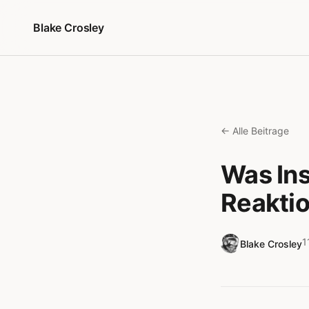
Zum Inhalt springen
Blake Crosley
← Alle Beitrage
Was Ins
Reaktio
1
Blake Crosley