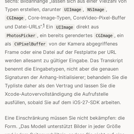
sechs: Bildanhänge „lassen sich aus einer Vielzahl von
Typen erstellen, darunter
,
,
UIImage
NSImage
, Core-Image-Typen, CoreVideo-Pixel-Buffer
CGImage
1
und Datei-URLs”.
Ein
direkt aus
UIImage
, ein bereits gerendertes
, ein
PhotosPicker
CGImage
als
von der Kamera abgegriffenes
CVPixelBuffer
Frame oder eine Datei auf der Festplatte per URL
werden allesamt zu gültiger Eingabe. Das Transkript
benennt die Eingabetypen, nicht aber die genauen
Signaturen der Anhang-Initialisierer; behandeln Sie die
Typliste daher als den Vertrag und lassen Sie die
Xcode-Autovervollständigung die Aufrufstelle
ausfüllen, sobald Sie auf dem iOS-27-SDK arbeiten.
Eine Einschränkung müssen Sie nicht bekämpfen: die
Form. „Das Modell unterstützt Bilder in jeder Größe