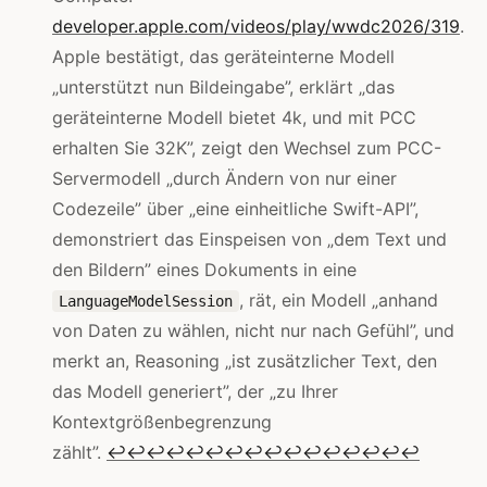
developer.apple.com/videos/play/wwdc2026/319
.
Apple bestätigt, das geräteinterne Modell
„unterstützt nun Bildeingabe”, erklärt „das
geräteinterne Modell bietet 4k, und mit PCC
erhalten Sie 32K”, zeigt den Wechsel zum PCC-
Servermodell „durch Ändern von nur einer
Codezeile” über „eine einheitliche Swift-API”,
demonstriert das Einspeisen von „dem Text und
den Bildern” eines Dokuments in eine
, rät, ein Modell „anhand
LanguageModelSession
von Daten zu wählen, nicht nur nach Gefühl”, und
merkt an, Reasoning „ist zusätzlicher Text, den
das Modell generiert”, der „zu Ihrer
Kontextgrößenbegrenzung
zählt”.
↩
↩
↩
↩
↩
↩
↩
↩
↩
↩
↩
↩
↩
↩
↩
↩