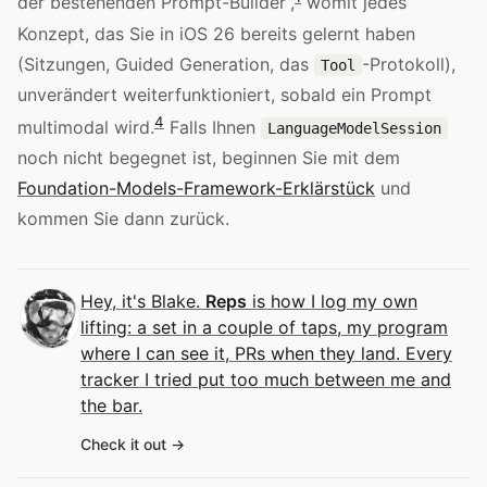
der bestehenden Prompt-Builder”,
womit jedes
Konzept, das Sie in iOS 26 bereits gelernt haben
(Sitzungen, Guided Generation, das
-Protokoll),
Tool
unverändert weiterfunktioniert, sobald ein Prompt
4
multimodal wird.
Falls Ihnen
LanguageModelSession
noch nicht begegnet ist, beginnen Sie mit dem
Foundation-Models-Framework-Erklärstück
und
kommen Sie dann zurück.
Hey, it's Blake.
Reps
is how I log my own
lifting: a set in a couple of taps, my program
where I can see it, PRs when they land. Every
tracker I tried put too much between me and
the bar.
Check it out