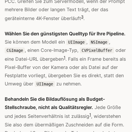
PCC. Greifen Sie zum Servermodell, wenn der Prompt
mehrere Bilder oder langen Text trägt, der das
3
geräteinterne 4K-Fenster überläuft
.
Wählen Sie den günstigsten Quelltyp für Ihre Pipeline.
Sie können dem Modell ein
,
,
UIImage
NSImage
, einen Core-Image-Typ,
oder
CGImage
CVPixelBuffer
1
eine Datei-URL übergeben
. Falls ein Frame bereits als
Pixel-Buffer von der Kamera oder als Datei auf der
Festplatte vorliegt, übergeben Sie es direkt, statt den
Umweg über
zu nehmen.
UIImage
Behandeln Sie die Bildauflösung als Budget-
Stellschraube, nicht als Qualitätsregler.
Jede Größe
1
und jedes Seitenverhältnis ist zulässig
, widerstehen
Sie also dem übermäßigen Zuschneiden auf die Form.