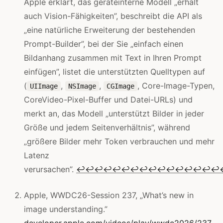
Apple erklärt, das geräteinterne Modell „erhält
auch Vision-Fähigkeiten”, beschreibt die API als
„eine natürliche Erweiterung der bestehenden
Prompt-Builder”, bei der Sie „einfach einen
Bildanhang zusammen mit Text in Ihren Prompt
einfügen”, listet die unterstützten Quelltypen auf
(
,
,
, Core-Image-Typen,
UIImage
NSImage
CGImage
CoreVideo-Pixel-Buffer und Datei-URLs) und
merkt an, das Modell „unterstützt Bilder in jeder
Größe und jedem Seitenverhältnis”, während
„größere Bilder mehr Token verbrauchen und mehr
Latenz
verursachen”.
↩
↩
↩
↩
↩
↩
↩
↩
↩
↩
↩
↩
↩
↩
↩
↩
Apple, WWDC26-Session 237, „What’s new in
image understanding.”
developer.apple.com/videos/play/wwdc2026/237
.