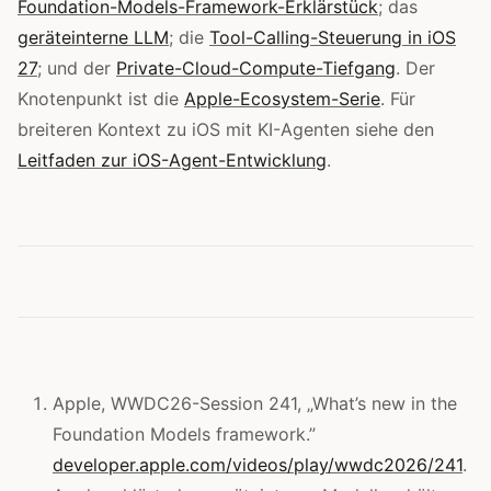
Foundation-Models-Framework-Erklärstück
; das
geräteinterne LLM
; die
Tool-Calling-Steuerung in iOS
27
; und der
Private-Cloud-Compute-Tiefgang
. Der
Knotenpunkt ist die
Apple-Ecosystem-Serie
. Für
breiteren Kontext zu iOS mit KI-Agenten siehe den
Leitfaden zur iOS-Agent-Entwicklung
.
Apple, WWDC26-Session 241, „What’s new in the
Foundation Models framework.”
developer.apple.com/videos/play/wwdc2026/241
.