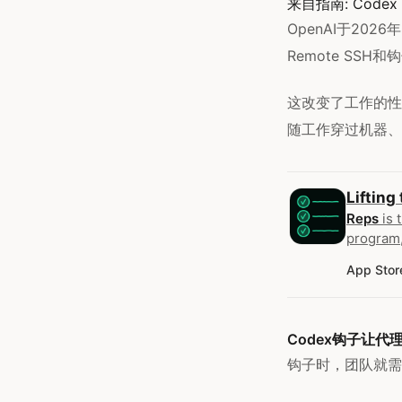
来自指南:
Codex 
OpenAI于20
Remote SSH
这改变了工作的性
随工作穿过机器、
Lifting
Reps
is 
program,
App Stor
Codex钩子让
钩子时，团队就需