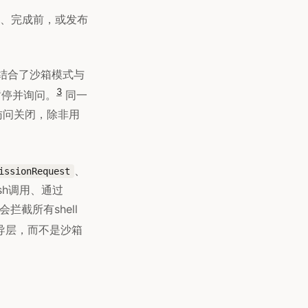
、完成前，或发布
x结合了沙箱模式与
3
暂停并询问。
同一
访问关闭，除非用
、
issionRequest
sh调用、通过
拦截所有shell
导层，而不是沙箱