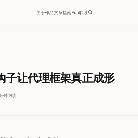
关于
作品
文章
指南
Fun
联系
x钩子让代理框架真正成形
1分钟阅读