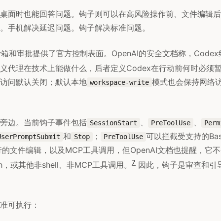
桌面时也能回答问题。钩子则可以在高风险操作前、文件编辑后
。手机解决延迟问题。钩子解决标准问题。
沙箱和审批提供了官方控制表面。OpenAI的安全文档称，Code
义代理在技术上能做什么，后者定义Codex在行动前何时必须
访问默认关闭；默认本地
模式也会保持网络
workspace-write
旁边。当前钩子事件包括
、
、
SessionStart
PreToolUse
Perm
和
；
可以拦截受支持的Ba
UserPromptSubmit
Stop
PreToolUse
的文件编辑，以及MCP工具调用，但OpenAI文档也提醒，它不会
7
ch，或其他非shell、非MCP工具调用。
因此，钩子是审查和引
准可执行：