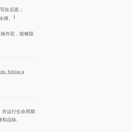
变化写在后面：
1
问令牌。
个操作层，能够跟
ds, follow a
，并运行生命周期
律和品味。