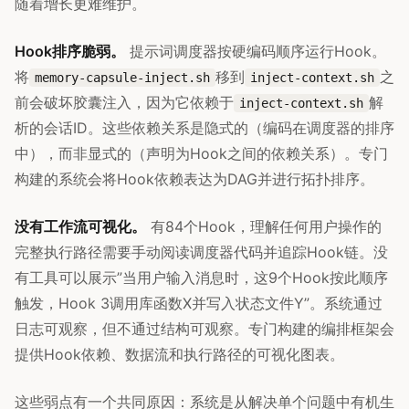
随着增长更难维护。
Hook排序脆弱。
提示词调度器按硬编码顺序运行Hook。
将
移到
之
memory-capsule-inject.sh
inject-context.sh
前会破坏胶囊注入，因为它依赖于
解
inject-context.sh
析的会话ID。这些依赖关系是隐式的（编码在调度器的排序
中），而非显式的（声明为Hook之间的依赖关系）。专门
构建的系统会将Hook依赖表达为DAG并进行拓扑排序。
没有工作流可视化。
有84个Hook，理解任何用户操作的
完整执行路径需要手动阅读调度器代码并追踪Hook链。没
有工具可以展示”当用户输入消息时，这9个Hook按此顺序
触发，Hook 3调用库函数X并写入状态文件Y”。系统通过
日志可观察，但不通过结构可观察。专门构建的编排框架会
提供Hook依赖、数据流和执行路径的可视化图表。
这些弱点有一个共同原因：系统是从解决单个问题中有机生