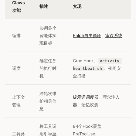
Claws
描述
实现
功能
协调多个
编排
智能体实
Ralph自主循环
、
审议系统
现目标
确定任务
Cron Hook、
activity-
调度
的执行时
、夜间安
heartbeat.sh
机
全扫描
跨轮次维
上下文
提示词调度器
、理念注入
护相关信
管理
器、记忆胶囊
息
将工具调
84个Hook覆盖
工具路
用引导至
PreToolUse、