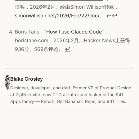
博客，2026年2月。经由Simon Willison转载，
simonwillison.net/2026/Feb/22/ccc/
。
↩
↩
Boris Tane，”
How I use Claude Code
“，
boristane.com，2026年2月。Hacker News上获得
936分、569条评论。
↩
Blake Crosley
Designer, developer, and dad. Former VP of Product Design
at ZipRecruiter; now CTO at Introl and maker of the 941
Apps family — Return, Get Bananas, Reps, and 941 Tiles.