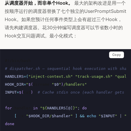
从调度器开始，而非单个Hook。
最大的架构改进是用一个
按顺序运行的调度器替换了七个独立的UserPromptSubmit
Hook。如果您预计任何事件类型上会有超过三个Hook，
请先构建调度器。花30分钟编写调度器可以节省数小时的
Hook交互问题调试。最小化模式：
Copy
#!/bin/bash
# dispatcher.sh — sequential hook execution with shar
HANDLERS
=(
"inject-context.sh"
"track-usage.sh"
"quali
HOOK_DIR
=
"
$(
dirname
"
$0
"
)
/handlers"
INPUT
=
$(
cat
)
# Cache stdin once (each handler gets t
for
handler
in
"
${
HANDLERS
[@]
}
"
;
do
[
-x
"
$HOOK_DIR
/
$handler
"
]
&&
echo
"
$INPUT
"
|
"
$
done