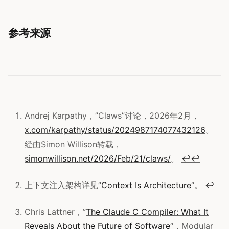
参考来源
Andrej Karpathy，”Claws”讨论，2026年2月，
x.com/karpathy/status/2024987174077432126
。
经由Simon Willison转载，
simonwillison.net/2026/Feb/21/claws/
。
↩
↩
上下文注入架构详见”
Context Is Architecture
“。
↩
Chris Lattner，”
The Claude C Compiler: What It
Reveals About the Future of Software
“，Modular