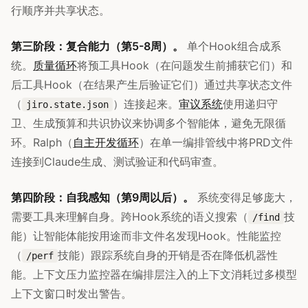
行顺序并共享状态。
第三阶段：复合能力（第5-8周）。
单个Hook组合成系
统。
质量循环
将预工具Hook（在问题发生前捕获它们）和
后工具Hook（在结果产生后验证它们）通过共享状态文件
（
）连接起来。
审议系统
使用递归守
jiro.state.json
卫、生成预算和共识协议来协调多个智能体，避免无限循
环。Ralph（
自主开发循环
）在单一编排管线中将PRD文件
连接到Claude生成、测试验证和代码审查。
第四阶段：自我感知（第9周以后）。
系统变得足够庞大，
需要工具来理解自身。跨Hook系统的语义搜索（
技
/find
能）让智能体能按用途而非文件名发现Hook。性能监控
（
技能）跟踪系统自身的开销是否在降低机器性
/perf
能。上下文压力监控器在编排层注入的上下文消耗过多模型
上下文窗口时发出警告。