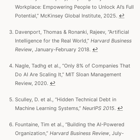
Workplace: Empowering People to Unlock AI’s Full
Potential,” McKinsey Global Institute, 2025.
↩
Davenport, Thomas & Ronanki, Rajeev, “Artificial
Intelligence for the Real World,”
Harvard Business
Review
, January-February 2018.
↩
Nagle, Tadhg et al., “Only 8% of Companies That
Do AI Are Scaling It,” MIT Sloan Management
Review, 2020.
↩
Sculley, D. et al., “Hidden Technical Debt in
Machine Learning Systems,”
NeurIPS 2015
.
↩
Fountaine, Tim et al., “Building the AI-Powered
Organization,”
Harvard Business Review
, July-