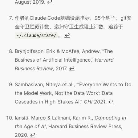
August 2019.
↩
作者的Claude Code基础设施指标。95个钩子、git安
全守卫拦截计数、递归守卫生成阻止计数。追踪于
。
↩
~/.claude/state/
Brynjolfsson, Erik & McAfee, Andrew, “The
Business of Artificial Intelligence,”
Harvard
Business Review
, 2017.
↩
Sambasivan, Nithya et al., “‘Everyone Wants to Do
the Model Work, Not the Data Work’: Data
Cascades in High-Stakes AI,”
CHI 2021
.
↩
Iansiti, Marco & Lakhani, Karim R.,
Competing in
the Age of AI
, Harvard Business Review Press,
2020.
↩