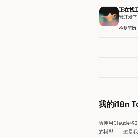
正在找
我开发
检测简历
我的i18n 
我使用Claude
的模型——这是我