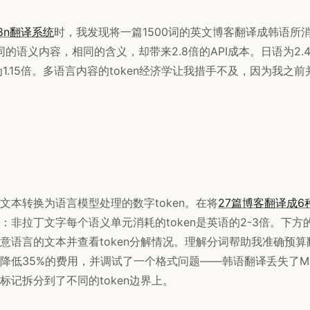
18n翻译系统
时，我发现将一篇1500词的英文博客翻译成韩语所消耗
同的语义内容，相同的含义，却带来2.8倍的API成本。日语为2
为1.15倍。多语言内容的token经济学让我措手不及，因为我之
文本转换为语言模型处理的数字token。在将
27篇博客翻译成6
：非拉丁文字每个语义单元消耗的token是英语的2-3倍。下方
意语言的文本并查看token分解情况。理解分词帮助我准确预
降低35%的费用，并调试了一个格式问题——韩语翻译丢失了Mar
标记拆分到了不同的token边界上。