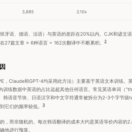
3,885
2.10x
班牙语、德语、法语）与英语的差距在20%以内。CJK和谚文语
2
27篇文章 × 6种语言 = 162次翻译中不断累积。
因
E，Claude和GPT-4均采用此方法）主要基于英语文本训练
因为训练数据中英语的占比远超其他任何语言。常见英语单词（”the”、”
n。韩语音节块、日语汉字和中文字符通常被拆分为2-3个字节级t
3
到它们的频率较低。
的，而非随机的。每次韩语翻译的成本大约是英语等价内容的2.
确地进行预算。