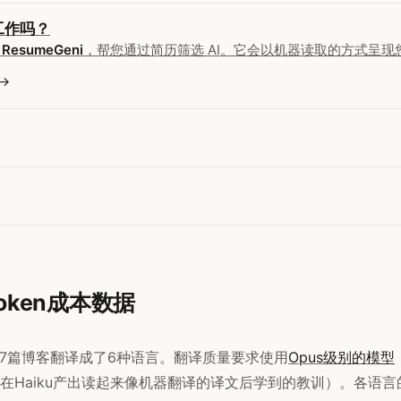
工作吗？
了
ResumeGeni
，帮您通过简历筛选 AI。它会以机器读取的方式呈现
Token成本数据
将27篇博客翻译成了6种语言。翻译质量要求使用
Opus级别的模型
在Haiku产出读起来像机器翻译的译文后学到的教训）。各语言的