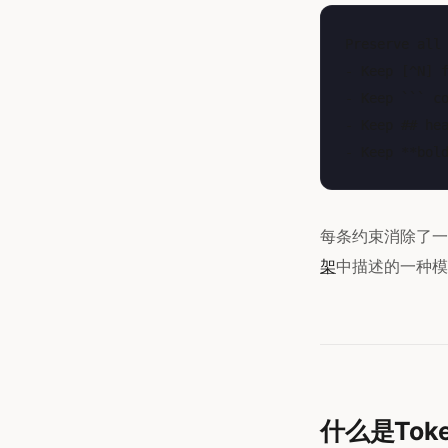
Preserve all 
- Keep [^N] f
- Keep ``` co
- Keep ## hea
每条约束消除了一
架
中描述的一种模
什么是Tok