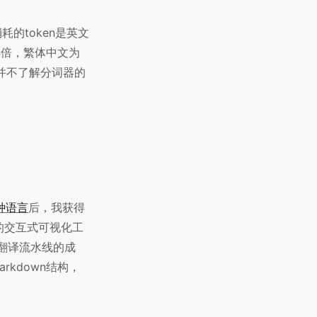
的token是英文
.4倍，繁体中文为
前并不了解分词器的
种语言
后，我获得
的交互式可视化工
算翻译流水线的成
kdown结构，