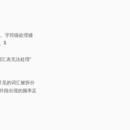
字符。字符级处理捕
5
。
词汇表无法处理”
不常见的词汇被拆分
，其中每个片段出现的频率足