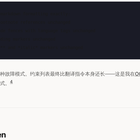
markdown formatting exactly:

ootnote references unchanged

de fences with language tags unchanged

ding markers unchanged

种故障模式。约束列表最终比翻译指令本身还长——这是我在
O
4
式。
en