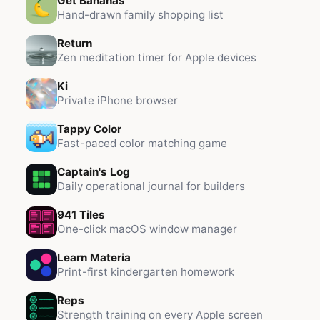
Get Bananas
Hand-drawn family shopping list
Return
Zen meditation timer for Apple devices
Ki
Private iPhone browser
Tappy Color
Fast-paced color matching game
Captain's Log
Daily operational journal for builders
941 Tiles
One-click macOS window manager
Learn Materia
Print-first kindergarten homework
Reps
Strength training on every Apple screen