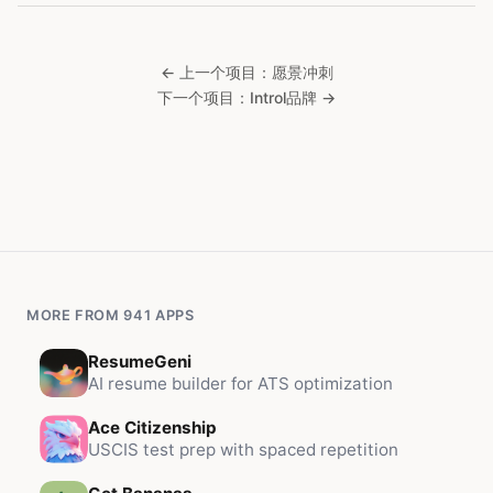
← 上一个项目：愿景冲刺
下一个项目：Introl品牌 →
MORE FROM 941 APPS
ResumeGeni
AI resume builder for ATS optimization
Ace Citizenship
USCIS test prep with spaced repetition