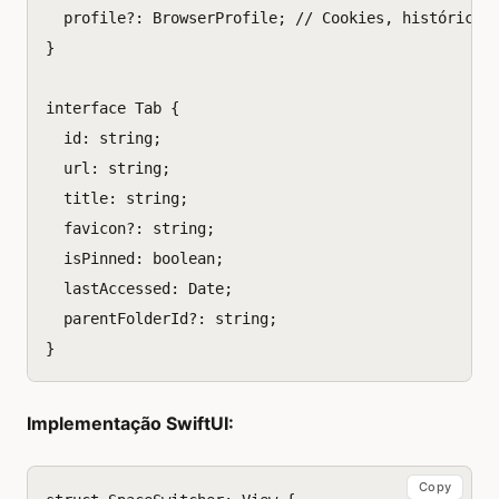
profile?
:
BrowserProfile
;
// Cookies, histórico 
}
interface
Tab
{
id
:
string
;
url
:
string
;
title
:
string
;
favicon?
:
string
;
isPinned
:
boolean
;
lastAccessed
:
Date
;
parentFolderId?
:
string
;
}
Implementação SwiftUI:
Copy