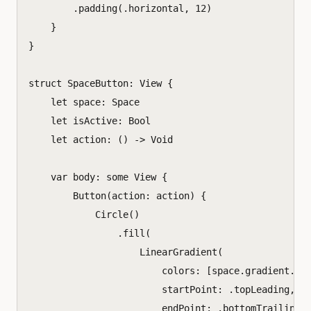
.
padding
(.
horizontal
,
12
)
}
}
struct
SpaceButton
:
View
{
let
space
:
Space
let
isActive
:
Bool
let
action
:
()
->
Void
var
body
:
some
View
{
Button
(
action
:
action
)
{
Circle
()
.
fill
(
LinearGradient
(
colors
:
[
space
.
gradient
.
fr
startPoint
:
.
topLeading
,
endPoint
:
.
bottomTrailing