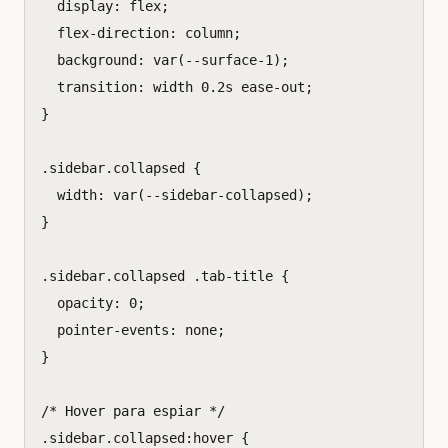
display
:
flex
;
flex-direction
:
column
;
background
:
var
(
--surface-
1
);
transition
:
width
0.2
s
ease-out
;
}
.
sidebar
.
collapsed
{
width
:
var
(
--sidebar-collapsed
);
}
.
sidebar
.
collapsed
.
tab-title
{
opacity
:
0
;
pointer-events
:
none
;
}
/* Hover para espiar */
.
sidebar
.
collapsed
:
hover
{