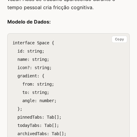
tempo pessoal cria fricção cognitiva.
Modelo de Dados:
Copy
interface
Space
{
id
:
string
;
name
:
string
;
icon?
:
string
;
gradient
:
{
from
:
string
;
to
:
string
;
angle
:
number
;
};
pinnedTabs
:
Tab
[];
todayTabs
:
Tab
[];
archivedTabs
:
Tab
[];