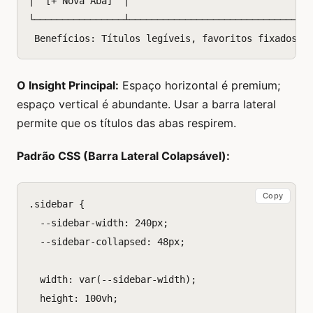
│  [+ Nova Aba]  │                                 
└────────────────┴─────────────────────────────────
O Insight Principal:
Espaço horizontal é premium;
espaço vertical é abundante. Usar a barra lateral
permite que os títulos das abas respirem.
Padrão CSS (Barra Lateral Colapsável):
Copy
.
sidebar
{
--sidebar-width
:
240
px
;
--sidebar-collapsed
:
48
px
;
width
:
var
(
--sidebar-width
);
height
:
100
vh
;