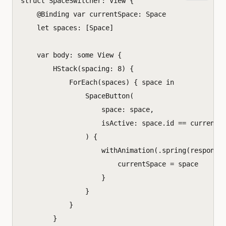
struct
SpaceSwitcher
:
View
{
@
Binding
var
currentSpace
:
Space
let
spaces
:
[
Space
]
var
body
:
some
View
{
HStack
(
spacing
:
8
)
{
ForEach
(
spaces
)
{
space
in
SpaceButton
(
space
:
space
,
isActive
:
space
.
id
==
currentS
)
{
withAnimation
(.
spring
(
response
currentSpace
=
space
}
}
}
}