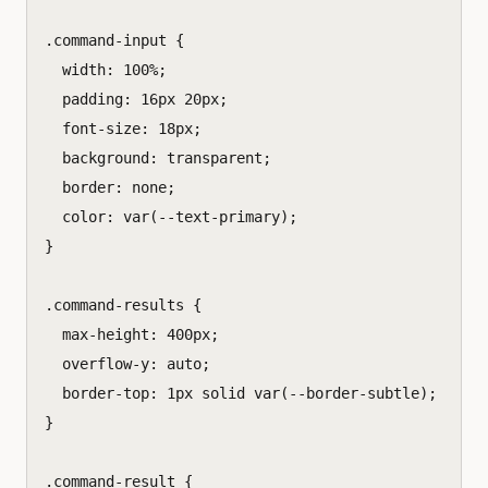
.
command-input
{
width
:
100
%
;
padding
:
16
px
20
px
;
font-size
:
18
px
;
background
:
transparent
;
border
:
none
;
color
:
var
(
--text-primary
);
}
.
command-results
{
max-height
:
400
px
;
overflow-y
:
auto
;
border-top
:
1
px
solid
var
(
--border-subtle
);
}
.
command-result
{