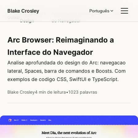
Pular para o conteúdo
Blake Crosley
Português
Princípios de
Arc Browser: Reimaginando a Interface
Guias
/
/
Design
do Navegador
Arc Browser: Reimaginando a
Interface do Navegador
Analise aprofundada do design do Arc: navegacao
lateral, Spaces, barra de comandos e Boosts. Com
exemplos de codigo CSS, SwiftUI e TypeScript.
Blake Crosley
4 min de leitura
•
1023 palavras