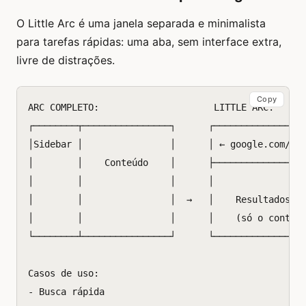
O Little Arc é uma janela separada e minimalista
para tarefas rápidas: uma aba, sem interface extra,
livre de distrações.
Copy
ARC COMPLETO:                     LITTLE ARC:

┌────────┬────────────────┐      ┌─────────────────
│Sidebar │                │      │ ← google.com/sea
│        │    Conteúdo    │      ├─────────────────
│        │                │      │                 
│        │                │  →   │    Resultados da
│        │                │      │    (só o conteúd
└────────┴────────────────┘      └─────────────────
Casos de uso:

- Busca rápida
