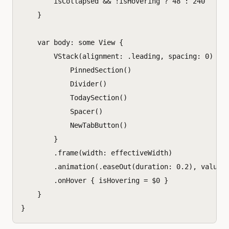
isCollapsed
&&
!
isHovering
?
48
:
240
}
var
body
:
some
View
{
VStack
(
alignment
:
.
leading
,
spacing
:
0
)
{
PinnedSection
()
Divider
()
TodaySection
()
Spacer
()
NewTabButton
()
}
.
frame
(
width
:
effectiveWidth
)
.
animation
(.
easeOut
(
duration
:
0.2
),
value
:
.
onHover
{
isHovering
=
$0
}
}
}