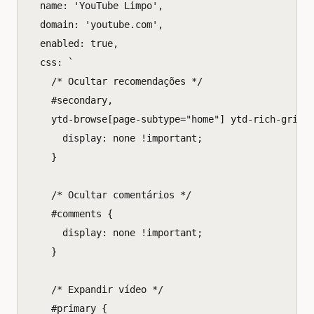
name
:
'YouTube Limpo'
,
domain
:
'youtube.com'
,
enabled
:
true
,
css
:
`
    /* Ocultar recomendações */
    #secondary,
    ytd-browse[page-subtype="home"] ytd-rich-grid-
      display: none !important;
    }
    /* Ocultar comentários */
    #comments {
      display: none !important;
    }
    /* Expandir vídeo */
    #primary {