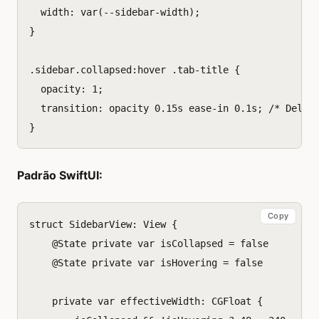
width
:
var
(
--sidebar-width
);
}
.
sidebar
.
collapsed
:
hover
.
tab-title
{
opacity
:
1
;
transition
:
opacity
0.15
s
ease-in
0.1
s
;
/* Delay
}
Padrão SwiftUI:
Copy
struct
SidebarView
:
View
{
@
State
private
var
isCollapsed
=
false
@
State
private
var
isHovering
=
false
private
var
effectiveWidth
:
CGFloat
{