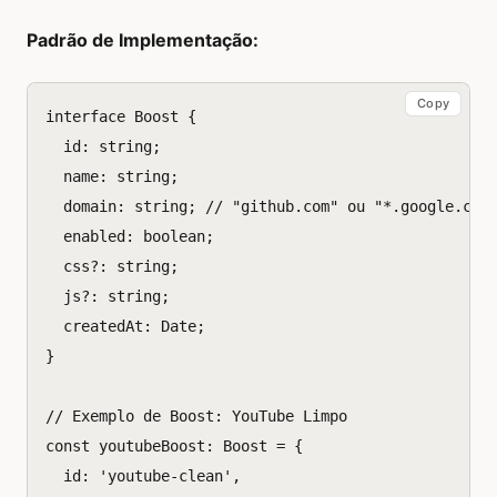
Padrão de Implementação:
Copy
interface
Boost
{
id
:
string
;
name
:
string
;
domain
:
string
;
// "github.com" ou "*.google.com
enabled
:
boolean
;
css?
:
string
;
js?
:
string
;
createdAt
:
Date
;
}
// Exemplo de Boost: YouTube Limpo
const
youtubeBoost
:
Boost
=
{
id
:
'youtube-clean'
,