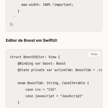
      max-width: 100% !important;
    }
  `
};
Editor de Boost em SwiftUI:
Copy
struct
BoostEditor
:
View
{
@
Binding
var
boost
:
Boost
@
State
private
var
activeTab
:
BoostTab
=
.
css
enum
BoostTab
:
String
,
CaseIterable
{
case
css
=
"CSS"
case
javascript
=
"JavaScript"
}