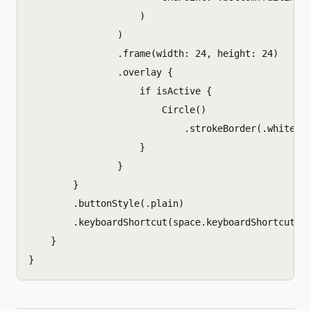
)
)
.
frame
(
width
:
24
,
height
:
24
)
.
overlay
{
if
isActive
{
Circle
()
.
strokeBorder
(.
white
,
}
}
}
.
buttonStyle
(.
plain
)
.
keyboardShortcut
(
space
.
keyboardShortcut
)
}
}