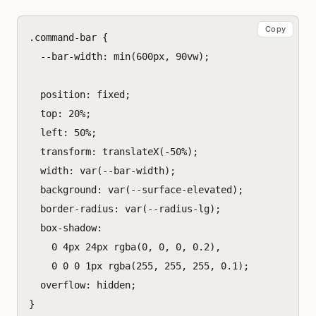
Copy
.
command-bar
{
--bar-width
:
min
(
600
px
,
90
vw
);
position
:
fixed
;
top
:
20
%
;
left
:
50
%
;
transform
:
translateX
(
-50
%
);
width
:
var
(
--bar-width
);
background
:
var
(
--surface-elevated
);
border-radius
:
var
(
--radius-lg
);
box-shadow
:
0
4
px
24
px
rgba
(
0
,
0
,
0
,
0.2
),
0
0
0
1
px
rgba
(
255
,
255
,
255
,
0.1
);
overflow
:
hidden
;
}