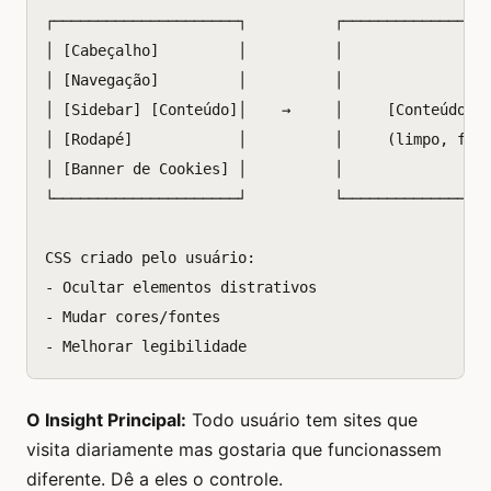
┌─────────────────────┐          ┌─────────────────
│ [Cabeçalho]         │          │                 
│ [Navegação]         │          │                 
│ [Sidebar] [Conteúdo]│    →     │     [Conteúdo]  
│ [Rodapé]            │          │     (limpo, foca
│ [Banner de Cookies] │          │                 
└─────────────────────┘          └─────────────────
CSS criado pelo usuário:

- Ocultar elementos distrativos

- Mudar cores/fontes

O Insight Principal:
Todo usuário tem sites que
visita diariamente mas gostaria que funcionassem
diferente. Dê a eles o controle.