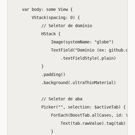
var
body
:
some
View
{
VStack
(
spacing
:
0
)
{
// Seletor de domínio
HStack
{
Image
(
systemName
:
"globe"
)
TextField
(
"Domínio (ex: github.com
.
textFieldStyle
(.
plain
)
}
.
padding
()
.
background
(.
ultraThinMaterial
)
// Seletor de aba
Picker
(
""
,
selection
:
$
activeTab
)
{
ForEach
(
BoostTab
.
allCases
,
id
:
\
.
s
Text
(
tab
.
rawValue
).
tag
(
tab
)
}