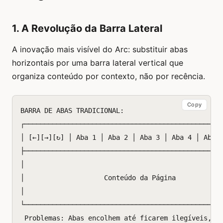
1. A Revolução da Barra Lateral
A inovação mais visível do Arc: substituir abas
horizontais por uma barra lateral vertical que
organiza conteúdo por contexto, não por recência.
Copy
BARRA DE ABAS TRADICIONAL:

┌──────────────────────────────────────────────────
│ [←][→][↻] │ Aba 1 │ Aba 2 │ Aba 3 │ Aba 4 │ Aba 5
├──────────────────────────────────────────────────
│                                                  
│                    Conteúdo da Página            
│                                                  
└──────────────────────────────────────────────────
 Problemas: Abas encolhem até ficarem ilegíveis, se