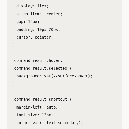
display
:
flex
;
align-items
:
center
;
gap
:
12
px
;
padding
:
10
px
20
px
;
cursor
:
pointer
;
}
.
command-result
:
hover
,
.
command-result
.
selected
{
background
:
var
(
--surface-hover
);
}
.
command-result-shortcut
{
margin-left
:
auto
;
font-size
:
12
px
;
color
:
var
(
--text-secondary
);