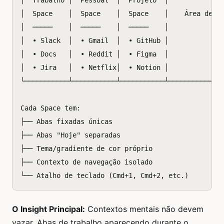
│  Trabalho │  Pessoal  │  Projeto  │              
│  Space    │  Space    │  Space    │    Área de Co
│  ─────    │  ─────    │  ─────    │              
│  • Slack  │  • Gmail  │  • GitHub │              
│  • Docs   │  • Reddit │  • Figma  │              
│  • Jira   │  • Netflix│  • Notion │              
└───────────┴───────────┴───────────┴──────────────
Cada Space tem:

├── Abas fixadas únicas

├── Abas "Hoje" separadas

├── Tema/gradiente de cor próprio

├── Contexto de navegação isolado

O Insight Principal:
Contextos mentais não devem
vazar. Abas de trabalho aparecendo durante o