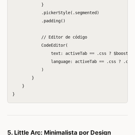
}
.
pickerStyle
(.
segmented
)
.
padding
()
// Editor de código
CodeEditor
(
text
:
activeTab
==
.
css
?
$
boost
.
c
language
:
activeTab
==
.
css
?
.
css
)
}
}
}
5. Little Arc: Minimalista por Design