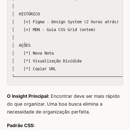
│                                                  
│  HISTÓRICO                                       
│    [>] Figma - Design System (2 horas atrás)     
│    [>] MDN - Guia CSS Grid (ontem)               
│                                                  
│  AÇÕES                                           
│    [*] Nova Nota                              Cmd
│    [*] Visualização Dividida                  Cmd
│    [*] Copiar URL                             Cmd
O Insight Principal:
Encontrar deve ser mais rápido
do que organizar. Uma boa busca elimina a
necessidade de organização perfeita.
Padrão CSS: