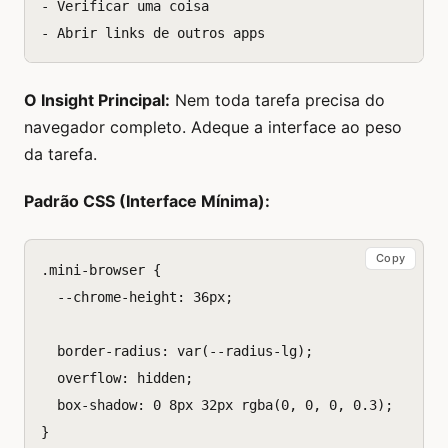
- Verificar uma coisa

O Insight Principal:
Nem toda tarefa precisa do
navegador completo. Adeque a interface ao peso
da tarefa.
Padrão CSS (Interface Mínima):
Copy
.
mini-browser
{
--chrome-height
:
36
px
;
border-radius
:
var
(
--radius-lg
);
overflow
:
hidden
;
box-shadow
:
0
8
px
32
px
rgba
(
0
,
0
,
0
,
0.3
);
}