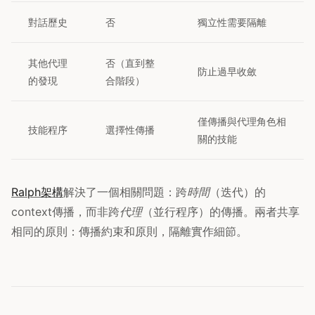
對話歷史
否
獨立性需要隔離
其他代理
否（直到整
防止過早收斂
的發現
合階段）
僅傳播與代理角色相
技能程序
選擇性傳播
關的技能
Ralph架構
解決了一個相關問題：跨
時間
（迭代）的
context傳播，而非跨
代理
（並行程序）的傳播。兩者共享
相同的原則：傳播約束和原則，隔離實作細節。