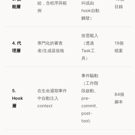
組，含程序與範
叫或由
能層
目錄
例
hook自動
觸發）
按需載入
4. 代
專門化的審查
（透過
19個
理層
者/生成器規格
Task工
檔案
具）
事件驅動
（工作階
5.
在生命週期事件
段啟動、
84個
Hook
中自動注入
pre-
腳本
層
context
commit、
post-
tool）