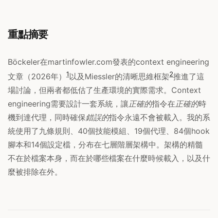
重點摘要
Böckeler在martinfowler.com發表的context engineering
1
2
文章（2026年）
以及Miessler的清晰思維框架
推進了這
場討論，但兩者都低估了生產環境的實際需求。Context
engineering需要設計一套系統，讓
正確的
指令在
正確的
時
機到達代理，同時確保
錯誤的
指令永遠不會被載入。我的系
統使用了九條規則、40個技能模組、19個代理、84個hook
腳本和14個設定檔，分布在七層階層架構中。架構的精髓
不在於檔案本身，而在於哪些檔案在什麼時候載入，以及什
麼被排除在外。