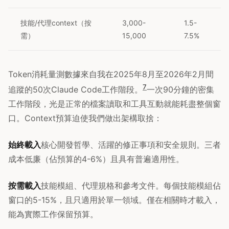
技能/代理context（按
3,000-
1.5-
需）
15,000
7.5%
Token消耗量測數據來自我在2025年8月至2026年2月間
7
追蹤的50次Claude Code工作階段。
一次90分鐘的密集
工作階段，光是正常的檔案讀取和工具互動就能耗盡整個窗
口。Context預算迫使我們做出架構取捨：
始終載入
核心開發哲學、活躍的修正事項和安全規則。三者
成本低廉（佔預算的4-6%）且具有普遍適用性。
按需載入
技能模組、代理規格和參考文件。每個技能模組佔
窗口的5-15%，且只適用於單一領域。僅在相關時才載入，
能為實際工作保留預算。