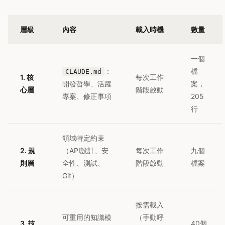
層級
內容
載入時機
數量
一個
：
檔
CLAUDE.md
1. 核
每次工作
開發哲學、活躍
案，
心層
階段啟動
專案、修正事項
205
行
領域特定約束
2. 規
（API設計、安
每次工作
九個
則層
全性、測試、
階段啟動
檔案
Git）
按需載入
可重用的知識模
（手動呼
3. 技
40個