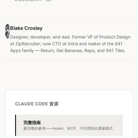
Blake Crosley
Designer, developer, and dad. Former VP of Product Design
at ZipRecruiter; now CTO at Introl and maker of the 941
Apps family — Return, Get Bananas, Reps, and 941 Tiles.
CLAUDE CODE 資源
完整指南
最完整的參考——hooks、MCP、子代理與企業級模式