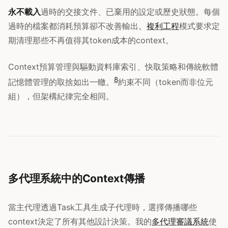
永不載入
過時的交接文件、已棄用的設定或歷史狀態。每個
過時的檔案都消耗預算卻不改善輸出。
複利工程
模式要求定
期清理那些不再值得其token成本的context。
Context預算管理與驅動資料庫索引、快取策略和傳統軟體
8
記憶體管理的取捨如出一轍。
約束不同（token而非位元
組），但架構紀律完全相同。
多代理系統中的Context傳播
當主代理透過Task工具生成子代理時，選擇傳播哪些
context決定了所有其他設計決策。我的
多代理審議系統
使