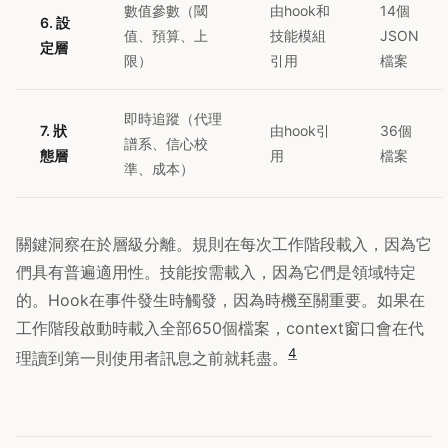
數值參數（閾
由hook和
14個
6. 設
值、預算、上
技能模組
JSON
定層
限）
引用
檔案
即時追蹤（代理
7. 狀
由hook引
36個
譜系、信心校
態層
用
檔案
準、成本）
關鍵洞察在於層級分離。規則在每次工作階段載入，因為它
們具有普遍適用性。技能按需載入，因為它們是領域特定
的。Hook在事件發生時觸發，因為時機至關重要。如果在
工作階段啟動時載入全部650個檔案，context窗口會在代
4
理讀到第一則使用者訊息之前就耗盡。