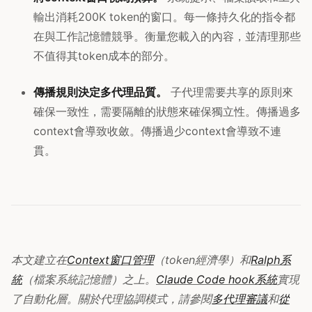
輸出消耗200K token的窗口。每一條持久化的指令都
在與工作記憶體競爭。衡量您載入的內容，並清理那些
不值得其token成本的部分。
傳播規則決定多代理品質。
子代理需要共享的原則來
確保一致性，需要隔離的狀態來確保獨立性。傳播過多
context會導致收斂。傳播過少context會導致不連
貫。
本文建立在
Context窗口管理
（token經濟學）和
Ralph系
統
（檔案系統記憶體）之上。
Claude Code hook系統
實現
了自動化層。關於代理協調模式，請參閱
多代理審議
和
從