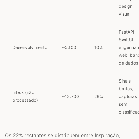
design
visual
FastAPI,
SwiftUI,
Desenvolvimento
~5.100
10%
engenhar
web, ban
de dados
Sinais
brutos,
Inbox (não
~13.700
28%
capturas
processado)
sem
classifica
Os 22% restantes se distribuem entre Inspiração,