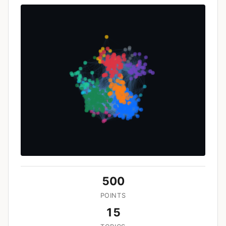
500
POINTS
15