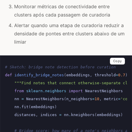
Monitorar métricas de conectividade entre
clusters após cada passagem de curadoria
Alertar quando uma etapa de curadoria reduzir a
densidade de pontes entre clusters abaixo de um
limiar
Copy
# Sketch: bridge note detection before curation
def
identify_bridge_notes
(
embeddings
,
threshold
=
0.7
):
"""Find notes that connect otherwise-separate clu
from
sklearn.neighbors
import
NearestNeighbors
nn
=
NearestNeighbors
(
n_neighbors
=
10
,
metric
=
'cos
nn
.
fit
(
embeddings
)
distances
,
indices
=
nn
.
kneighbors
(
embeddings
)
# Bridge score: how many of a note's neighbors ar