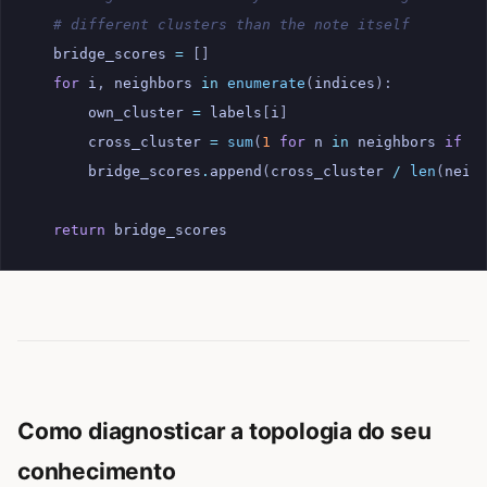
# different clusters than the note itself
bridge_scores
=
[]
for
i
,
neighbors
in
enumerate
(
indices
):
own_cluster
=
labels
[
i
]
cross_cluster
=
sum
(
1
for
n
in
neighbors
if
l
bridge_scores
.
append
(
cross_cluster
/
len
(
neig
return
bridge_scores
Como diagnosticar a topologia do seu
conhecimento