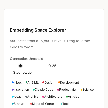
Embedding Space Explorer
500 notes from a 15,800-file vault. Drag to rotate.
Scroll to zoom.
Connection threshold
0.25
Stop rotation
Inbox
AI & ML
Design
Development
Inspiration
Claude Code
Productivity
Science
Ideas
Archive
Architecture
Articles
Startups
Maps of Content
Tools