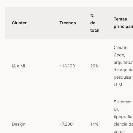
%
Temas
Cluster
Trechos
do
principai
total
Claude
Code,
arquitetu
IA e ML
~13.100
26%
de agente
pesquisa
LLM
Sistemas
UI,
tipografia
Design
~7.200
14%
ciência d
cores,