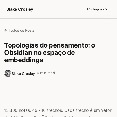
Pular para o conteúdo
Blake Crosley
Português
← Todos os Posts
Topologias do pensamento: o
Obsidian no espaço de
embeddings
16 min read
Blake Crosley
15.800 notas. 49.746 trechos. Cada trecho é um vetor
7