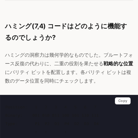
ハミング(7,4) コードはどのように機能す
るのでしょうか?
ハミングの洞察力は幾何学的なものでした。ブルートフォ
ース反復の代わりに、二重の役割を果たせる
戦略的な位置
にパリティ ビットを配置します。各パリティ ビットは複
数のデータ位置を同時にチェックします。
Copy
Position:   1   2   3   4   5   6   7

Binary:    001 010 011 100 101 110 111

Type:       P1  P2  D1  P4  D2  D3  D4

            ↑   ↑       ↑
