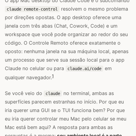
O app Mac desktop do Claude Code e o subcomando
resolvem o mesmo problema
claude remote-control
por direções opostas. O app desktop oferece uma
janela com três abas (Chat, Cowork, Code) e um
workspace que você pode organizar ao redor do seu
código. O Controle Remoto oferece exatamente o
oposto: nenhuma janela na sua máquina local, apenas
um processo que serve sua sessão local para o app
Claude no celular ou para
em
claude.ai/code
1
qualquer navegador.
Se você veio do
no terminal, ambas as
claude
superfícies parecem estranhas no início. Por que eu
iria querer uma GUI se o TUI funciona bem? Por que
eu iria querer controlar meu Mac pelo celular se meu
Mac está bem aqui? A resposta para ambas as
perguntas é a mesma:
seu ambiente local é a parte