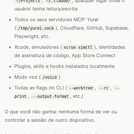
,
, qualquer lugar onde o
~/Projects
~/.claude/
usuário tenha leitura/escrita
Todos os seus servidores MCP: Yurei
(
), Cloudflare, GitHub, Supabase,
/tmp/yurei.sock
Playwright, etc.
Xcode, simuladores (
), identidades
xcrun simctl
de assinatura de código, App Store Connect
Plugins, skills e hooks instalados localmente
Modo voz (
)
/voice
Todas as flags do CLI (
,
,
--worktree
--rc
--
,
, etc.)
print
--output-format
O que você não ganha: nenhuma forma de ver ou
controlar a sessão de outro dispositivo.