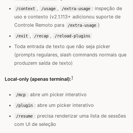
,
,
: inspeção de
/context
/usage
/extra-usage
uso e contexto (v2.1.113+ adicionou suporte de
Controle Remoto para
)
/extra-usage
,
,
/exit
/recap
/reload-plugins
Toda entrada de texto que não seja picker
(prompts regulares, slash commands normais que
produzem saída de texto)
1
Local-only (apenas terminal):
: abre um picker interativo
/mcp
: abre um picker interativo
/plugin
: precisa renderizar uma lista de sessões
/resume
com UI de seleção