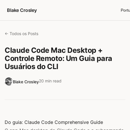
Pular para o conteúdo
Blake Crosley
Port
← Todos os Posts
Claude Code Mac Desktop +
Controle Remoto: Um Guia para
Usuários do CLI
20 min read
Blake Crosley
Do guia:
Claude Code Comprehensive Guide