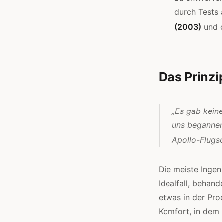
durch Tests 
(2003)
und 
Das Prinzi
„Es gab kein
uns begannen
Apollo-Flugs
Die meiste Ingeni
Idealfall, behand
etwas in der Prod
Komfort, in dem 