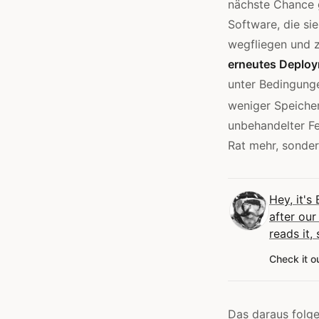
nächste Chance g
Software, die si
wegfliegen und 
erneutes Deploy
unter Bedingunge
weniger Speicher
unbehandelter Feh
Rat mehr, sonde
Hey, it's 
after our
reads it,
Check it o
Das daraus folge