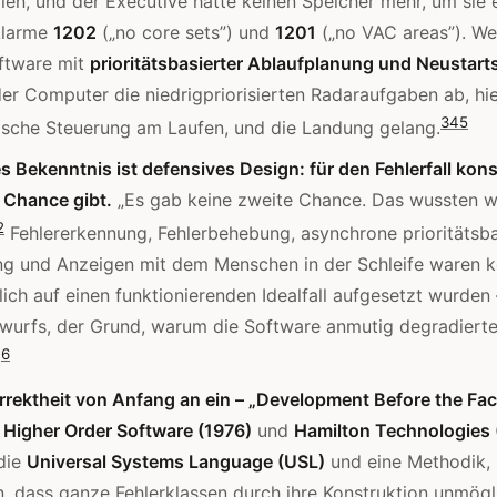
llen, und der Executive hatte keinen Speicher mehr, um sie 
Alarme
1202
(„no core sets”) und
1201
(„no VAC areas”). We
ftware mit
prioritätsbasierter Ablaufplanung und Neustart
der Computer die niedrigpriorisierten Radaraufgaben ab, hie
3
4
5
ische Steuerung am Laufen, und die Landung gelang.
s Bekenntnis ist defensives Design: für den Fehlerfall kons
 Chance gibt.
„Es gab keine zweite Chance. Das wussten wir
2
Fehlererkennung, Fehlerbehebung, asynchrone prioritätsba
ng und Anzeigen mit dem Menschen in der Schleife waren k
lich auf einen funktionierenden Idealfall aufgesetzt wurden
wurfs, der Grund, warum die Software anmutig degradierte,
6
.
rrektheit von Anfang an ein – „Development Before the Fac
e
Higher Order Software (1976)
und
Hamilton Technologies 
die
Universal Systems Language (USL)
und eine Methodik,
, dass ganze Fehlerklassen durch ihre Konstruktion unmögl