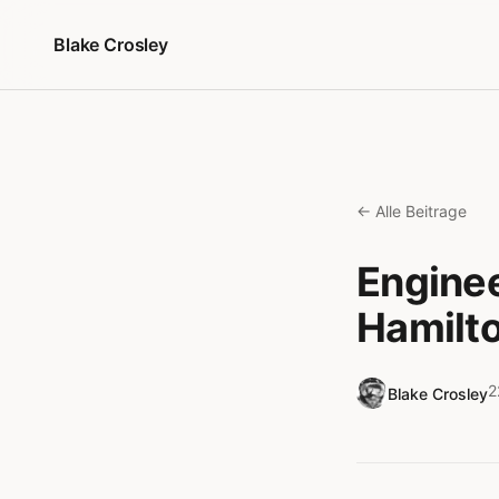
Zum Inhalt springen
Blake Crosley
← Alle Beitrage
Enginee
Hamilt
2
Blake Crosley