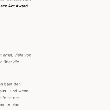
pace Act Award
 ernst, viele von
n über die
Man baut den
t aus – und wenn
ife ist der
 immer eine