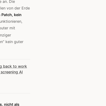
e an. Die
ilen von der Erde
 Patch, kein
unktionieren,
uter mit
nziger
en” kein guter
g back to work
 screening AI
, nicht als