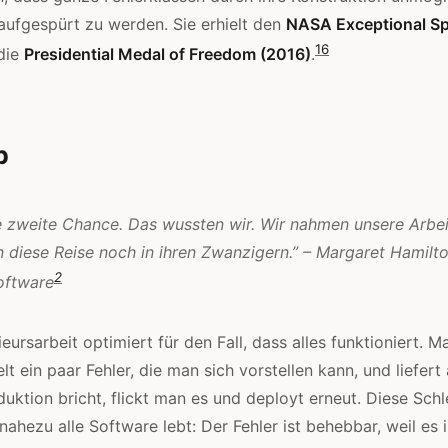
aufgespürt zu werden. Sie erhielt den
NASA Exceptional S
1
6
die
Presidential Medal of Freedom (2016)
.
p
e zweite Chance. Das wussten wir. Wir nahmen unsere Arbeit
 diese Reise noch in ihren Zwanzigern.” – Margaret Hamilto
2
oftware
eursarbeit optimiert für den Fall, dass alles funktioniert. 
elt ein paar Fehler, die man sich vorstellen kann, und liefer
uktion bricht, flickt man es und deployt erneut. Diese Schle
nahezu alle Software lebt: Der Fehler ist behebbar, weil es