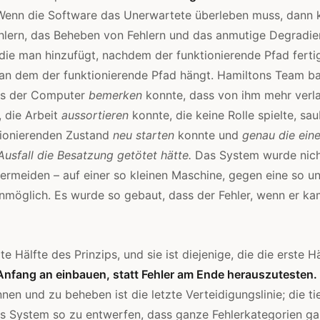
enn die Software das Unerwartete überleben muss, dann 
hlern, das Beheben von Fehlern und das anmutige Degradie
 die man hinzufügt, nachdem der funktionierende Pfad fertig
 an dem der funktionierende Pfad hängt. Hamiltons Team ba
ss der Computer
bemerken
konnte, dass von ihm mehr verla
, die Arbeit
aussortieren
konnte, die keine Rolle spielte, sau
tionierenden Zustand
neu starten
konnte und
genau die ein
Ausfall die Besatzung getötet hätte.
Das System wurde nich
vermeiden – auf einer so kleinen Maschine, gegen eine so 
unmöglich. Es wurde so gebaut, dass der Fehler, wenn er ka
te Hälfte des Prinzips, und sie ist diejenige, die die erste H
Anfang an einbauen, statt Fehler am Ende herauszutesten.
nen und zu beheben ist die letzte Verteidigungslinie; die tie
as System so zu entwerfen, dass ganze Fehlerkategorien gar