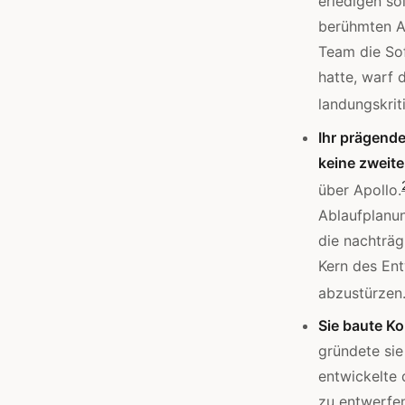
erledigen so
berühmten 
Team die So
hatte, warf 
landungskrit
Ihr prägende
keine zweite
über Apollo.
Ablaufplanu
die nachträg
Kern des Ent
abzustürzen
Sie baute Ko
gründete si
entwickelte 
zu entwerfen