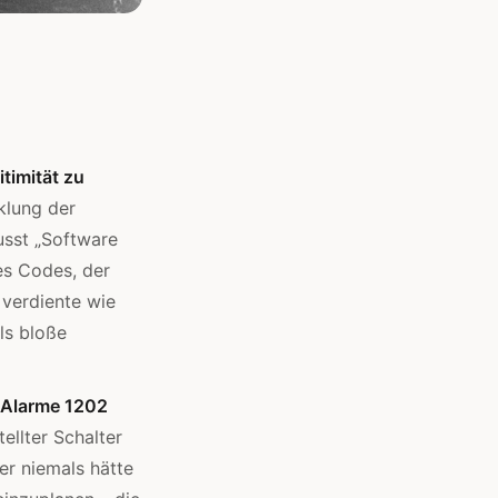
itimität zu
klung der
usst „Software
es Codes, der
verdiente wie
ls bloße
e Alarme 1202
ellter Schalter
r niemals hätte