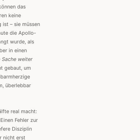
können das
ren keine
 ist – sie müssen
ute die Apollo-
ngt wurde, als
ber in einen
e Sache weiter
t gebaut, um
unbarmherzige
m, überlebbar
älfte real macht:
Einen Fehler zur
fere Disziplin
 nicht erst