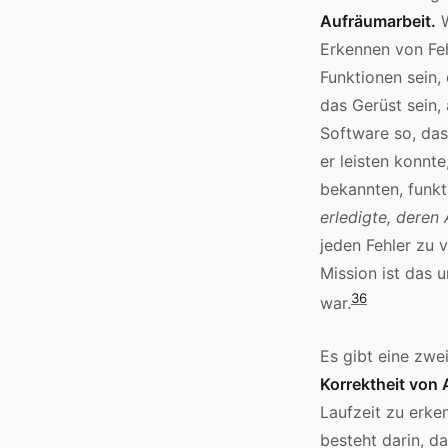
Aufräumarbeit.
W
Erkennen von Fe
Funktionen sein,
das Gerüst sein,
Software so, da
er leisten konnte
bekannten, funk
erledigte, deren 
jeden Fehler zu 
Mission ist das 
3
6
war.
Es gibt eine zwei
Korrektheit von 
Laufzeit zu erken
besteht darin, d