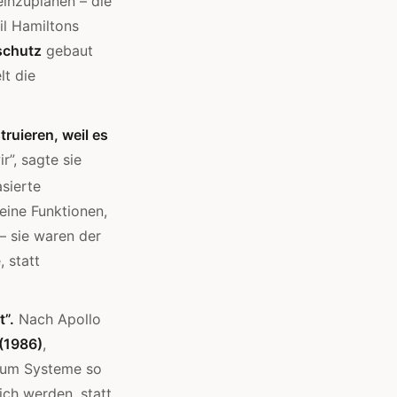
einzuplanen – die
il Hamiltons
schutz
gebaut
lt die
truieren, weil es
”, sagte sie
sierte
eine Funktionen,
 – sie waren der
 statt
t”.
Nach Apollo
(1986)
,
 um Systeme so
ich werden, statt