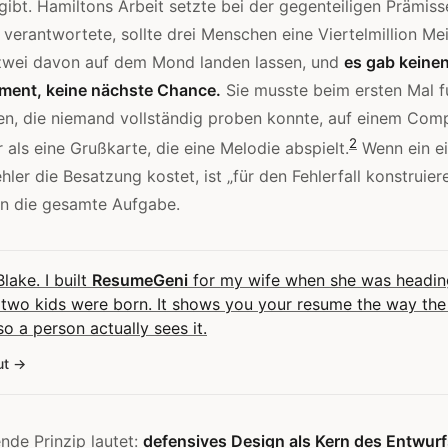
ibt. Hamiltons Arbeit setzte bei der gegenteiligen Prämiss
e verantwortete, sollte drei Menschen eine Viertelmillion Me
zwei davon auf dem Mond landen lassen, und
es gab keinen
ment, keine nächste Chance.
Sie musste beim ersten Mal f
n, die niemand vollständig proben konnte, auf einem Comp
2
 als eine Grußkarte, die eine Melodie abspielt.
Wenn ein ei
ler die Besatzung kostet, ist „für den Fehlerfall konstruier
rn die gesamte Aufgabe.
Blake. I built
ResumeGeni
for my wife when she was headin
 two kids were born. It shows you your resume the way the
 so a person actually sees it.
ut
nde Prinzip lautet:
defensives Design als Kern des Entwurfs