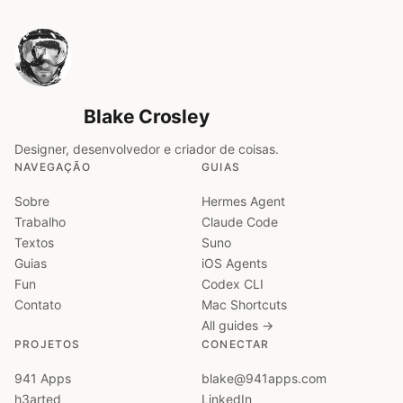
Blake Crosley
Designer, desenvolvedor e criador de coisas.
NAVEGAÇÃO
GUIAS
Sobre
Hermes Agent
Trabalho
Claude Code
Textos
Suno
Guias
iOS Agents
Fun
Codex CLI
Contato
Mac Shortcuts
All guides →
PROJETOS
CONECTAR
941 Apps
blake@941apps.com
h3arted
LinkedIn